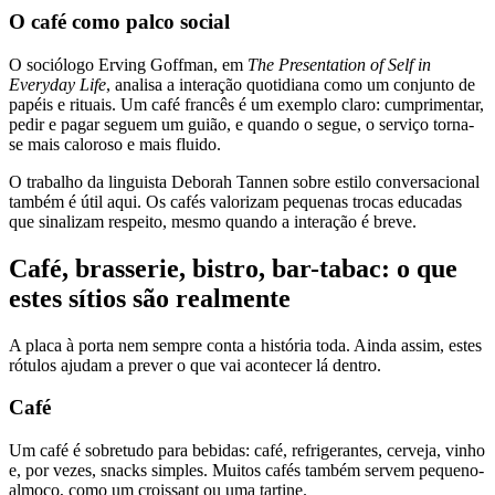
O café como palco social
O sociólogo Erving Goffman, em
The Presentation of Self in
Everyday Life
, analisa a interação quotidiana como um conjunto de
papéis e rituais. Um café francês é um exemplo claro: cumprimentar,
pedir e pagar seguem um guião, e quando o segue, o serviço torna-
se mais caloroso e mais fluido.
O trabalho da linguista Deborah Tannen sobre estilo conversacional
também é útil aqui. Os cafés valorizam pequenas trocas educadas
que sinalizam respeito, mesmo quando a interação é breve.
Café, brasserie, bistro, bar-tabac: o que
estes sítios são realmente
A placa à porta nem sempre conta a história toda. Ainda assim, estes
rótulos ajudam a prever o que vai acontecer lá dentro.
Café
Um café é sobretudo para bebidas: café, refrigerantes, cerveja, vinho
e, por vezes, snacks simples. Muitos cafés também servem pequeno-
almoço, como um croissant ou uma tartine.