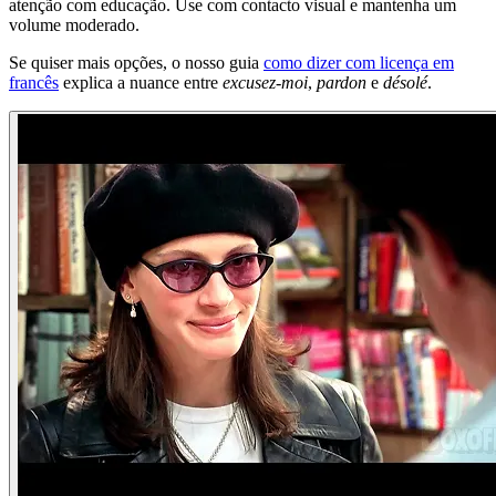
atenção com educação. Use com contacto visual e mantenha um
volume moderado.
Se quiser mais opções, o nosso guia
como dizer com licença em
francês
explica a nuance entre
excusez-moi
,
pardon
e
désolé
.