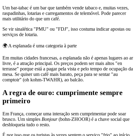
Um bar-tabac é um bar que também vende tabaco e, muitas vezes,
raspadinhas, lotarias e carregamentos de telemóvel. Pode parecer
mais utilitário do que um café.
Se vir sinalética "PMU" ou "FDJ", isso costuma indicar apostas ou
serviços de lotaria.
🌍
A esplanada é uma categoria à parte
Em muitas cidades francesas, a esplanada não é apenas lugares ao ar
livre, é a atração principal. Os preços podem ser mais altos "en
terrasse" porque está a pagar pela vista e pelo tempo de ocupação da
mesa. Se quiser um café mais barato, peça para se sentar "au
comptoir" (oh kohm-TWAHR), ao balcão.
A regra de ouro: cumprimente sempre
primeiro
Em França, começar uma interação sem cumprimentar pode soar
brusco. Um simples
Bonjour
(bohn-ZHOOR) é a chave social que
desbloqueia tudo o resto.
É por isso que os turistas às vezes sentem o serviço "frio" ao início.