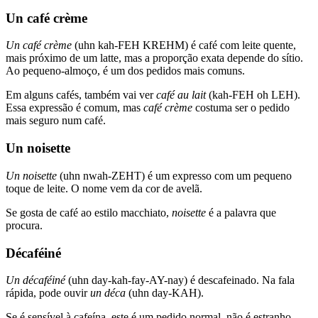
Un café crème
Un café crème
(uhn kah-FEH KREHM) é café com leite quente,
mais próximo de um latte, mas a proporção exata depende do sítio.
Ao pequeno-almoço, é um dos pedidos mais comuns.
Em alguns cafés, também vai ver
café au lait
(kah-FEH oh LEH).
Essa expressão é comum, mas
café crème
costuma ser o pedido
mais seguro num café.
Un noisette
Un noisette
(uhn nwah-ZEHT) é um expresso com um pequeno
toque de leite. O nome vem da cor de avelã.
Se gosta de café ao estilo macchiato,
noisette
é a palavra que
procura.
Décaféiné
Un décaféiné
(uhn day-kah-fay-AY-nay) é descafeinado. Na fala
rápida, pode ouvir
un déca
(uhn day-KAH).
Se é sensível à cafeína, este é um pedido normal, não é estranho.