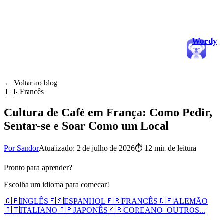
Wordy
← Voltar ao blog
🇫🇷
Francês
Cultura de Café em França: Como Pedir,
Sentar-se e Soar Como um Local
Por Sandor
Atualizado: 2 de julho de 2026
⏱
12 min de leitura
Pronto para aprender?
Escolha um idioma para comecar!
🇬🇧
INGLÊS
🇪🇸
ESPANHOL
🇫🇷
FRANCÊS
🇩🇪
ALEMÃO
🇮🇹
ITALIANO
🇯🇵
JAPONÊS
🇰🇷
COREANO
+
OUTROS...