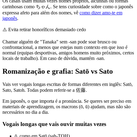
Os casais usam muitas vezes nomes próprios, alcunhas ou formas
carinhosas como ちゃん. Se tens curiosidade sobre como o japonês
expressa afeto para além dos nomes, vê
como dizer amo-te em
japonês
.
⚠️
Evita retirar honoríficos demasiado cedo
Chamar alguém de "Tanaka" sem -san pode soar brusco ou
confrontacional, a menos que estejas num contexto em que isso é
normal (equipas desportivas, amigos homens muito próximos, certos
locais de trabalho). Em caso de dúvida, mantém -san.
Romanização e grafia: Satō vs Sato
Vais ver vogais longas escritas de formas diferentes em inglês: Satō,
Sato, Satoh. Todas podem referir-se a 佐藤.
Em japonês, o que importa é a pronúncia. Se queres ser preciso em
materiais de aprendizagem, os macrons (ō, ū) ajudam, mas não são
necessários no dia a dia.
Vogais longas que vais ouvir muitas vezes
ō, como em Satō (sah-TOH)