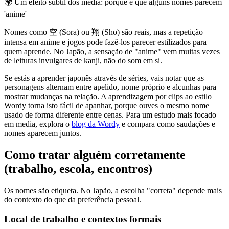
🌍
Um efeito subtil dos media: porque é que alguns nomes parecem
'anime'
Nomes como 空 (Sora) ou 翔 (Shō) são reais, mas a repetição
intensa em anime e jogos pode fazê-los parecer estilizados para
quem aprende. No Japão, a sensação de "anime" vem muitas vezes
de leituras invulgares de kanji, não do som em si.
Se estás a aprender japonês através de séries, vais notar que as
personagens alternam entre apelido, nome próprio e alcunhas para
mostrar mudanças na relação. A aprendizagem por clips ao estilo
Wordy torna isto fácil de apanhar, porque ouves o mesmo nome
usado de forma diferente entre cenas. Para um estudo mais focado
em media, explora o
blog da Wordy
e compara como saudações e
nomes aparecem juntos.
Como tratar alguém corretamente
(trabalho, escola, encontros)
Os nomes são etiqueta. No Japão, a escolha "correta" depende mais
do contexto do que da preferência pessoal.
Local de trabalho e contextos formais