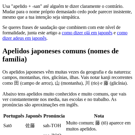
Usa "apelido + -san" até alguém te dizer claramente o contrário.
Mudar para o nome próprio demasiado cedo pode parecer insistente,
mesmo que a tua intenção seja simpática.
Se queres frases de saudação que combinem com este nível de
formalidade, junta este artigo a
como dizer olá em japonês
e
como
dizer adeus em japonês
.
Apelidos japoneses comuns (nomes de
família)
Os apelidos japoneses vêm muitas vezes da geografia e da natureza:
campos, montanhas, rios, glicínias, ilhas. Vais notar kanji recorrentes
como 田 (campo de arroz), 山 (montanha), 川 (rio) e 藤 (glicínia).
Abaixo tens apelidos muito conhecidos e muito comuns, que vais
ver constantemente nos media, nas escolas e no trabalho. As
pronúncias são aproximações em inglês.
Português
Japonês
Pronúncia
Nota
Muito comum; 藤 (tō) aparece em
Satō
佐藤
sah-TOH
muitos apelidos.