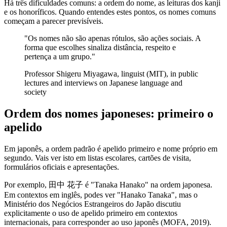
Há três dificuldades comuns: a ordem do nome, as leituras dos kanji
e os honoríficos. Quando entendes estes pontos, os nomes comuns
começam a parecer previsíveis.
"Os nomes não são apenas rótulos, são ações sociais. A
forma que escolhes sinaliza distância, respeito e
pertença a um grupo."
Professor Shigeru Miyagawa, linguist (MIT), in public
lectures and interviews on Japanese language and
society
Ordem dos nomes japoneses: primeiro o
apelido
Em japonês, a ordem padrão é apelido primeiro e nome próprio em
segundo. Vais ver isto em listas escolares, cartões de visita,
formulários oficiais e apresentações.
Por exemplo, 田中 花子 é "Tanaka Hanako" na ordem japonesa.
Em contextos em inglês, podes ver "Hanako Tanaka", mas o
Ministério dos Negócios Estrangeiros do Japão discutiu
explicitamente o uso de apelido primeiro em contextos
internacionais, para corresponder ao uso japonês (MOFA, 2019).