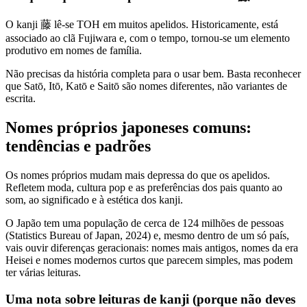
O kanji 藤 lê-se TOH em muitos apelidos. Historicamente, está
associado ao clã Fujiwara e, com o tempo, tornou-se um elemento
produtivo em nomes de família.
Não precisas da história completa para o usar bem. Basta reconhecer
que Satō, Itō, Katō e Saitō são nomes diferentes, não variantes de
escrita.
Nomes próprios japoneses comuns:
tendências e padrões
Os nomes próprios mudam mais depressa do que os apelidos.
Refletem moda, cultura pop e as preferências dos pais quanto ao
som, ao significado e à estética dos kanji.
O Japão tem uma população de cerca de 124 milhões de pessoas
(Statistics Bureau of Japan, 2024) e, mesmo dentro de um só país,
vais ouvir diferenças geracionais: nomes mais antigos, nomes da era
Heisei e nomes modernos curtos que parecem simples, mas podem
ter várias leituras.
Uma nota sobre leituras de kanji (porque não deves