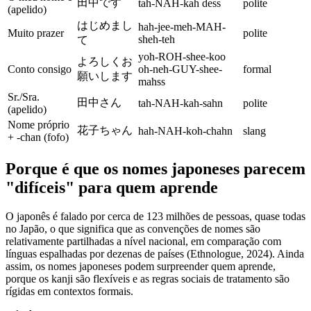
田中です
tah-NAH-kah dess
polite
(apelido)
はじめまし
hah-jee-meh-MAH-
Muito prazer
polite
sheh-teh
て
yoh-ROH-shee-koo
よろしくお
Conto consigo
oh-neh-GUY-shee-
formal
願いします
mahss
Sr./Sra.
田中さん
tah-NAH-kah-sahn
polite
(apelido)
Nome próprio
花子ちゃん
hah-NAH-koh-chahn
slang
+ -chan (fofo)
Porque é que os nomes japoneses parecem
"difíceis" para quem aprende
O japonês é falado por cerca de 123 milhões de pessoas, quase todas
no Japão, o que significa que as convenções de nomes são
relativamente partilhadas a nível nacional, em comparação com
línguas espalhadas por dezenas de países (Ethnologue, 2024). Ainda
assim, os nomes japoneses podem surpreender quem aprende,
porque os kanji são flexíveis e as regras sociais de tratamento são
rígidas em contextos formais.