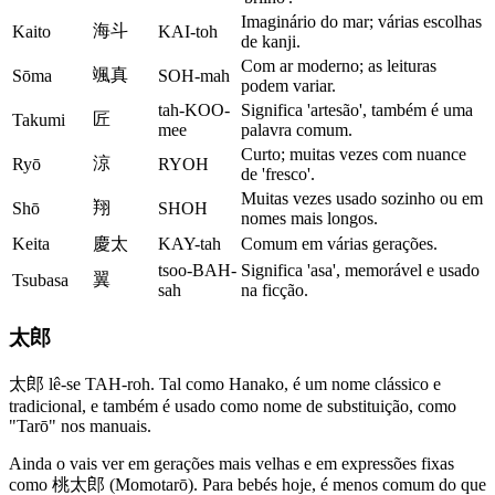
Imaginário do mar; várias escolhas
海斗
Kaito
KAI-toh
de kanji.
Com ar moderno; as leituras
颯真
Sōma
SOH-mah
podem variar.
tah-KOO-
Significa 'artesão', também é uma
匠
Takumi
mee
palavra comum.
Curto; muitas vezes com nuance
涼
Ryō
RYOH
de 'fresco'.
Muitas vezes usado sozinho ou em
翔
Shō
SHOH
nomes mais longos.
Keita
慶太
KAY-tah
Comum em várias gerações.
tsoo-BAH-
Significa 'asa', memorável e usado
翼
Tsubasa
sah
na ficção.
太郎
太郎 lê-se TAH-roh. Tal como Hanako, é um nome clássico e
tradicional, e também é usado como nome de substituição, como
"Tarō" nos manuais.
Ainda o vais ver em gerações mais velhas e em expressões fixas
como 桃太郎 (Momotarō). Para bebés hoje, é menos comum do que