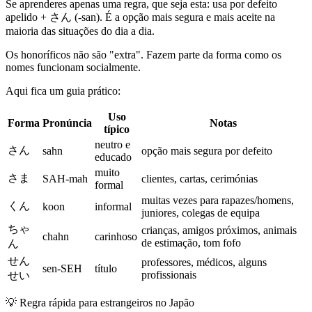
Se aprenderes apenas uma regra, que seja esta: usa por defeito
apelido + さん (-san). É a opção mais segura e mais aceite na
maioria das situações do dia a dia.
Os honoríficos não são "extra". Fazem parte da forma como os
nomes funcionam socialmente.
Aqui fica um guia prático:
Uso
Forma
Pronúncia
Notas
típico
neutro e
さん
sahn
opção mais segura por defeito
educado
muito
さま
SAH-mah
clientes, cartas, cerimónias
formal
muitas vezes para rapazes/homens,
くん
koon
informal
juniores, colegas de equipa
ちゃ
crianças, amigos próximos, animais
chahn
carinhoso
de estimação, tom fofo
ん
せん
professores, médicos, alguns
sen-SEH
título
profissionais
せい
💡
Regra rápida para estrangeiros no Japão