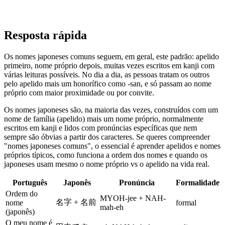
Resposta rápida
Os nomes japoneses comuns seguem, em geral, este padrão: apelido
primeiro, nome próprio depois, muitas vezes escritos em kanji com
várias leituras possíveis. No dia a dia, as pessoas tratam os outros
pelo apelido mais um honorífico como -san, e só passam ao nome
próprio com maior proximidade ou por convite.
Os nomes japoneses são, na maioria das vezes, construídos com um
nome de família (apelido) mais um nome próprio, normalmente
escritos em kanji e lidos com pronúncias específicas que nem
sempre são óbvias a partir dos caracteres. Se queres compreender
"nomes japoneses comuns", o essencial é aprender apelidos e nomes
próprios típicos, como funciona a ordem dos nomes e quando os
japoneses usam mesmo o nome próprio vs o apelido na vida real.
Português
Japonês
Pronúncia
Formalidade
Ordem do
MYOH-jee + NAH-
名字 + 名前
nome
formal
mah-eh
(japonês)
O meu nome é