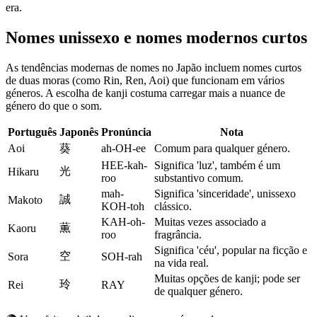
era.
Nomes unissexo e nomes modernos curtos
As tendências modernas de nomes no Japão incluem nomes curtos
de duas moras (como Rin, Ren, Aoi) que funcionam em vários
géneros. A escolha de kanji costuma carregar mais a nuance de
género do que o som.
Português
Japonês
Pronúncia
Nota
Aoi
葵
ah-OH-ee
Comum para qualquer género.
HEE-kah-
Significa 'luz', também é um
光
Hikaru
roo
substantivo comum.
mah-
Significa 'sinceridade', unissexo
誠
Makoto
KOH-toh
clássico.
KAH-oh-
Muitas vezes associado a
薫
Kaoru
roo
fragrância.
Significa 'céu', popular na ficção e
空
Sora
SOH-rah
na vida real.
Muitas opções de kanji; pode ser
玲
Rei
RAY
de qualquer género.