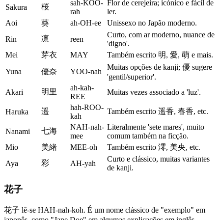
sah-KOO-
Flor de cerejeira; icónico e fácil de
桜
Sakura
rah
ler.
Aoi
葵
ah-OH-ee
Unissexo no Japão moderno.
Curto, com ar moderno, nuance de
凛
Rin
reen
'digno'.
Mei
芽衣
MAY
Também escrito 明, 愛, 萌 e mais.
Muitas opções de kanji; 優 sugere
Yuna
優奈
YOO-nah
'gentil/superior'.
ah-kah-
明里
Akari
Muitas vezes associado a 'luz'.
REE
hah-ROO-
遥
Também escrito 遥香, 春香, etc.
Haruka
kah
NAH-nah-
Literalmente 'sete mares', muito
七海
Nanami
mee
comum também na ficção.
Mio
美緒
MEE-oh
Também escrito 澪, 美央, etc.
Curto e clássico, muitas variantes
彩
Aya
AH-yah
de kanji.
花子
花子 lê-se HAH-nah-koh. É um nome clássico de "exemplo" em
japonês, como "Jane Doe" em algumas explicações em inglês.