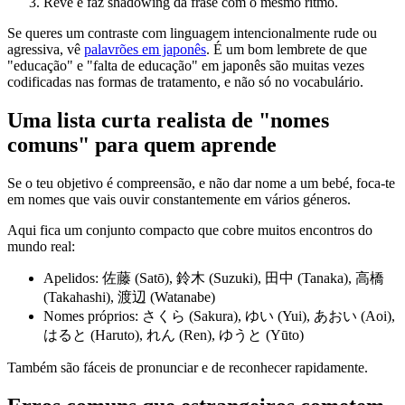
Revê e faz shadowing da frase com o mesmo ritmo.
Se queres um contraste com linguagem intencionalmente rude ou
agressiva, vê
palavrões em japonês
. É um bom lembrete de que
"educação" e "falta de educação" em japonês são muitas vezes
codificadas nas formas de tratamento, e não só no vocabulário.
Uma lista curta realista de "nomes
comuns" para quem aprende
Se o teu objetivo é compreensão, e não dar nome a um bebé, foca-te
em nomes que vais ouvir constantemente em vários géneros.
Aqui fica um conjunto compacto que cobre muitos encontros do
mundo real:
Apelidos: 佐藤 (Satō), 鈴木 (Suzuki), 田中 (Tanaka), 高橋
(Takahashi), 渡辺 (Watanabe)
Nomes próprios: さくら (Sakura), ゆい (Yui), あおい (Aoi),
はると (Haruto), れん (Ren), ゆうと (Yūto)
Também são fáceis de pronunciar e de reconhecer rapidamente.