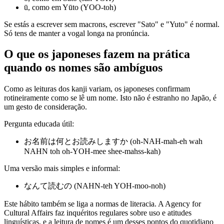
ū, como em Yūto (YOO-toh)
Se estás a escrever sem macrons, escrever "Sato" e "Yuto" é normal.
Só tens de manter a vogal longa na pronúncia.
O que os japoneses fazem na prática
quando os nomes são ambíguos
Como as leituras dos kanji variam, os japoneses confirmam
rotineiramente como se lê um nome. Isto não é estranho no Japão, é
um gesto de consideração.
Pergunta educada útil:
お名前は何とお読みしますか (oh-NAH-mah-eh wah
NAHN toh oh-YOH-mee shee-mahss-kah)
Uma versão mais simples e informal:
なんて読むの (NAHN-teh YOH-moo-noh)
Este hábito também se liga a normas de literacia. A Agency for
Cultural Affairs faz inquéritos regulares sobre uso e atitudes
linguísticas, e a leitura de nomes é um desses pontos do quotidiano