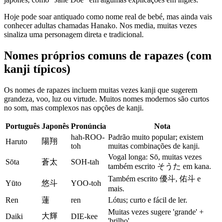
Hoje pode soar antiquado como nome real de bebé, mas ainda vais
conhecer adultas chamadas Hanako. Nos media, muitas vezes
sinaliza uma personagem direta e tradicional.
Nomes próprios comuns de rapazes (com
kanji típicos)
Os nomes de rapazes incluem muitas vezes kanji que sugerem
grandeza, voo, luz ou virtude. Muitos nomes modernos são curtos
no som, mas complexos nas opções de kanji.
Português
Japonês
Pronúncia
Nota
hah-ROO-
Padrão muito popular; existem
陽翔
Haruto
toh
muitas combinações de kanji.
Vogal longa: Sō, muitas vezes
Sōta
蒼太
SOH-tah
também escrito そうた em kana.
Também escrito 優斗, 佑斗 e
Yūto
悠斗
YOO-toh
mais.
Ren
蓮
ren
Lótus; curto e fácil de ler.
Muitas vezes sugere 'grande' +
大輝
Daiki
DIE-kee
'brilho'.