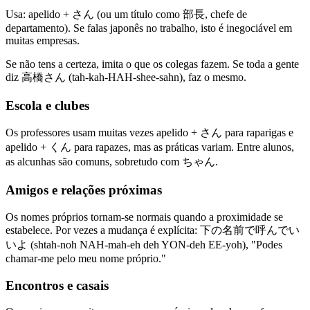
Usa: apelido + さん (ou um título como 部長, chefe de
departamento). Se falas japonês no trabalho, isto é inegociável em
muitas empresas.
Se não tens a certeza, imita o que os colegas fazem. Se toda a gente
diz 高橋さん (tah-kah-HAH-shee-sahn), faz o mesmo.
Escola e clubes
Os professores usam muitas vezes apelido + さん para raparigas e
apelido + くん para rapazes, mas as práticas variam. Entre alunos,
as alcunhas são comuns, sobretudo com ちゃん.
Amigos e relações próximas
Os nomes próprios tornam-se normais quando a proximidade se
estabelece. Por vezes a mudança é explícita: 下の名前で呼んでい
いよ (shtah-noh NAH-mah-eh deh YON-deh EE-yoh), "Podes
chamar-me pelo meu nome próprio."
Encontros e casais