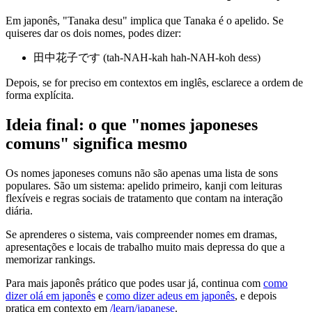
Em japonês, "Tanaka desu" implica que Tanaka é o apelido. Se
quiseres dar os dois nomes, podes dizer:
田中花子です (tah-NAH-kah hah-NAH-koh dess)
Depois, se for preciso em contextos em inglês, esclarece a ordem de
forma explícita.
Ideia final: o que "nomes japoneses
comuns" significa mesmo
Os nomes japoneses comuns não são apenas uma lista de sons
populares. São um sistema: apelido primeiro, kanji com leituras
flexíveis e regras sociais de tratamento que contam na interação
diária.
Se aprenderes o sistema, vais compreender nomes em dramas,
apresentações e locais de trabalho muito mais depressa do que a
memorizar rankings.
Para mais japonês prático que podes usar já, continua com
como
dizer olá em japonês
e
como dizer adeus em japonês
, e depois
pratica em contexto em
/learn/japanese
.