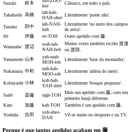
soo-ZOO-
鈴木
Suzuki
Clássico, em todo o país.
kee
tah-kah-
高橋
Takahashi
Literalmente 'ponte alta'.
HAH-shee
tah-NAH-
Literalmente 'no meio dos campos
田中
Tanaka
kah
de arroz'.
Itō
伊藤
ee-TOH
Outro apelido com 藤.
Muitas vezes também escrito 渡邊
wah-tah-
渡辺
Watanabe
NAH-beh
ou 渡部.
yah-mah-
山本
Yamamoto
Literalmente 'base da montanha'.
MOH-toh
nah-kah-
中村
Nakamura
Literalmente 'aldeia do meio'.
MOO-rah
koh-bah-
小林
Kobayashi
Literalmente 'bosque pequeno'.
YAH-shee
Mais um apelido com 藤, com um
Saitō
斎藤
sigh-TOH
primeiro kanji diferente.
Kato
加藤
kah-TOH
Também é um apelido com 藤.
yoh-shee-
吉田
Yoshida
Vê-se muito no desporto e na TV.
DAH
Porque é que tantos apelidos acabam em 藤