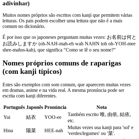
adivinhar)
Muitos nomes próprios são escritos com kanji que permitem várias
leituras. Os pais podem escolher uma leitura que não é a mais
comum no dicionário.
É por isso que os japoneses perguntam muitas vezes: お名前は何と
お読みしますか (oh-NAH-mah-eh wah NAHN toh oh-YOH-mee
shee-mahss-kah), que significa "Como se lê o seu nome?"
Nomes próprios comuns de raparigas
(com kanji típicos)
Estes são exemplos com som comum, que aparecem muitas vezes
em dramas, anime e na vida real. A mesma pronúncia pode ser
escrita com kanji diferentes.
Português
Japonês
Pronúncia
Nota
Também escrito 唯, 由依, 結依,
Yui
結衣
YOO-ee
etc.
Muitas vezes usa kanji para 'sol' e
Hina
陽菜
HEE-nah
'verdes/legumes' ou '菜'.