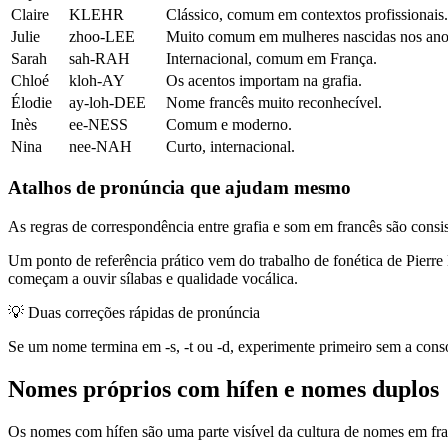
Claire
KLEHR
Clássico, comum em contextos profissionais.
Julie
zhoo-LEE
Muito comum em mulheres nascidas nos ano
Sarah
sah-RAH
Internacional, comum em França.
Chloé
kloh-AY
Os acentos importam na grafia.
Élodie
ay-loh-DEE
Nome francês muito reconhecível.
Inès
ee-NESS
Comum e moderno.
Nina
nee-NAH
Curto, internacional.
Atalhos de pronúncia que ajudam mesmo
As regras de correspondência entre grafia e som em francês são consi
Um ponto de referência prático vem do trabalho de fonética de Pierre
começam a ouvir sílabas e qualidade vocálica.
💡
Duas correções rápidas de pronúncia
Se um nome termina em -s, -t ou -d, experimente primeiro sem a conso
Nomes próprios com hífen e nomes duplos
Os nomes com hífen são uma parte visível da cultura de nomes em fr