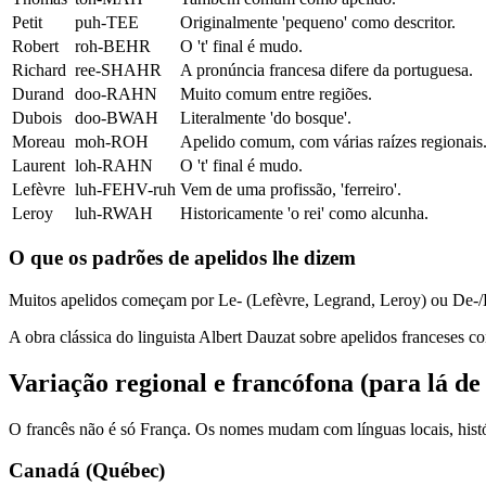
Petit
puh-TEE
Originalmente 'pequeno' como descritor.
Robert
roh-BEHR
O 't' final é mudo.
Richard
ree-SHAHR
A pronúncia francesa difere da portuguesa.
Durand
doo-RAHN
Muito comum entre regiões.
Dubois
doo-BWAH
Literalmente 'do bosque'.
Moreau
moh-ROH
Apelido comum, com várias raízes regionais
Laurent
loh-RAHN
O 't' final é mudo.
Lefèvre
luh-FEHV-ruh
Vem de uma profissão, 'ferreiro'.
Leroy
luh-RWAH
Historicamente 'o rei' como alcunha.
O que os padrões de apelidos lhe dizem
Muitos apelidos começam por Le- (Lefèvre, Legrand, Leroy) ou De-/D
A obra clássica do linguista Albert Dauzat sobre apelidos franceses co
Variação regional e francófona (para lá de
O francês não é só França. Os nomes mudam com línguas locais, histó
Canadá (Québec)