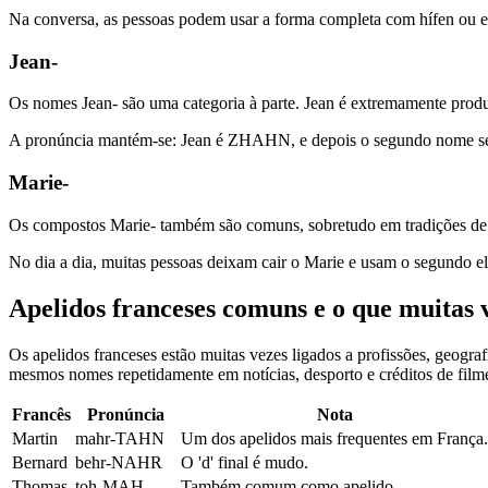
Na conversa, as pessoas podem usar a forma completa com hífen ou encu
Jean-
Os nomes Jean- são uma categoria à parte. Jean é extremamente produ
A pronúncia mantém-se: Jean é ZHAHN, e depois o segundo nome s
Marie-
Os compostos Marie- também são comuns, sobretudo em tradições de n
No dia a dia, muitas pessoas deixam cair o Marie e usam o segundo e
Apelidos franceses comuns e o que muitas 
Os apelidos franceses estão muitas vezes ligados a profissões, geogr
mesmos nomes repetidamente em notícias, desporto e créditos de film
Francês
Pronúncia
Nota
Martin
mahr-TAHN
Um dos apelidos mais frequentes em França.
Bernard
behr-NAHR
O 'd' final é mudo.
Thomas
toh-MAH
Também comum como apelido.