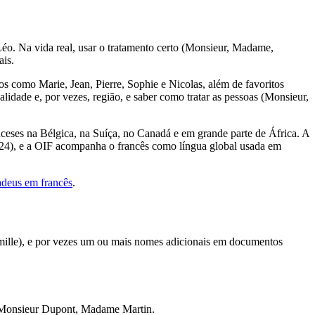
o. Na vida real, usar o tratamento certo (Monsieur, Madame,
ais.
 como Marie, Jean, Pierre, Sophie e Nicolas, além de favoritos
dade e, por vezes, região, e saber como tratar as pessoas (Monsieur,
nceses na Bélgica, na Suíça, no Canadá e em grande parte de África. A
 2024), e a OIF acompanha o francês como língua global usada em
adeus em francês
.
amille), e por vezes um ou mais nomes adicionais em documentos
o: Monsieur Dupont, Madame Martin.