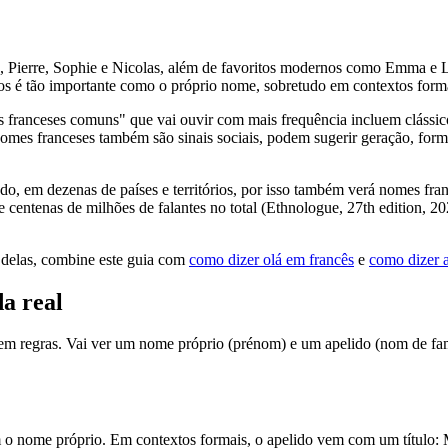
 Pierre, Sophie e Nicolas, além de favoritos modernos como Emma e Lé
os é tão importante como o próprio nome, sobretudo em contextos form
franceses comuns" que vai ouvir com mais frequência incluem clássicos
es franceses também são sinais sociais, podem sugerir geração, formali
o, em dezenas de países e territórios, por isso também verá nomes fra
 e centenas de milhões de falantes no total (Ethnologue, 27th edition,
 delas, combine este guia com
como dizer olá em francês
e
como dizer 
a real
 tem regras. Vai ver um nome próprio (prénom) e um apelido (nom de f
com o nome próprio. Em contextos formais, o apelido vem com um títul