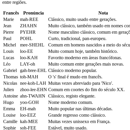
entre regiões.
Francês
Pronúncia
Nota
Marie
mah-REE
Clássico, muito usado entre gerações.
Jean
ZHAHN
Muito clássico, também usado em nomes com
Pierre
PYEHR
Nome masculino clássico, comum em geraçõe
Paul
POHL
Curto, tradicional, pan-europeu.
Michel
mee-SHEHL
Comum em homens nascidos a meio do séc
Louis
loo-EE
Muito comum hoje, também histórico.
Lucas
loo-KAH
Favorito moderno em áreas francófonas.
Léo
LAY-oh
Muito comum entre gerações mais novas.
Gabriel
gah-bree-EHL
Clássico moderno popular.
Thomas
toh-MAH
O 's' final é mudo em francês.
Nicolas
nee-koh-LAH
Muitas vezes abreviado para 'Nico'.
Julien
zhoo-lee-EHN
Comum em coortes do fim do século XX.
Antoine
ahn-TWAHN
Clássico, registo elegante.
Hugo
yoo-GOH
Nome moderno comum.
Emma
EH-mah
Muito popular nas últimas décadas.
Louise
loo-EEZ
Grande regresso como clássico.
Camille
kah-MEE
Muitas vezes unissexo em França.
Sophie
soh-FEE
Estável, muito usado.