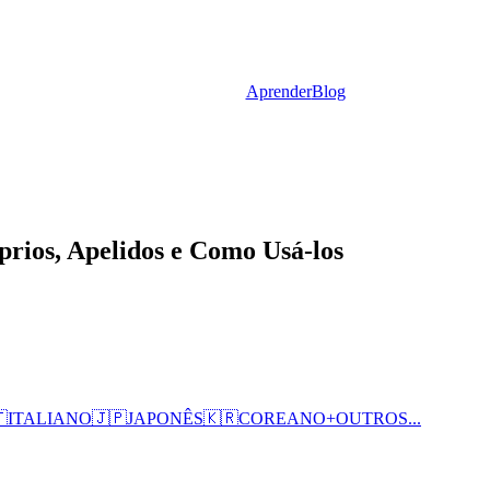
Aprender
Blog
ios, Apelidos e Como Usá-los

ITALIANO
🇯🇵
JAPONÊS
🇰🇷
COREANO
+
OUTROS...