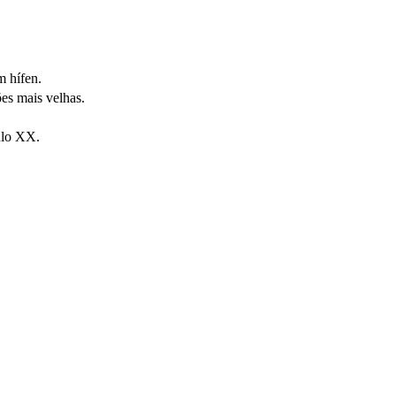
 hífen.
s mais velhas.
ulo XX.