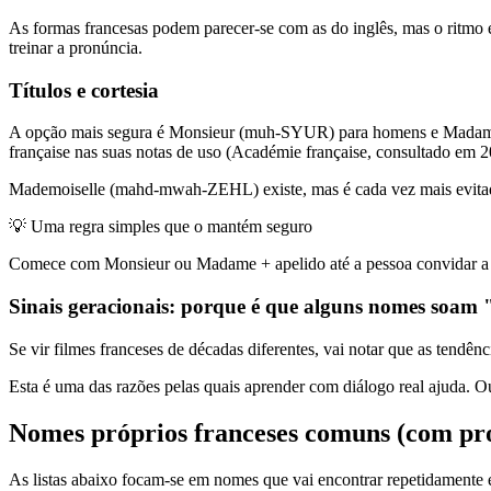
As formas francesas podem parecer-se com as do inglês, mas o ritmo é
treinar a pronúncia.
Títulos e cortesia
A opção mais segura é Monsieur (muh-SYUR) para homens e Madame (
française nas suas notas de uso (Académie française, consultado em 2
Mademoiselle (mahd-mwah-ZEHL) existe, mas é cada vez mais evitado 
💡
Uma regra simples que o mantém seguro
Comece com Monsieur ou Madame + apelido até a pessoa convidar a us
Sinais geracionais: porque é que alguns nomes soam 
Se vir filmes franceses de décadas diferentes, vai notar que as te
Esta é uma das razões pelas quais aprender com diálogo real ajuda. Ou
Nomes próprios franceses comuns (com pr
As listas abaixo focam-se em nomes que vai encontrar repetidamente