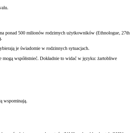
walu.
ski ma ponad 500 milionów rodzimych użytkowników (Ethnologue, 27th
ą.
wybierają je świadomie w rodzinnych sytuacjach.
e mogą współistnieć. Dokładnie to widać w języku: żartobliwe
órą wspominają.