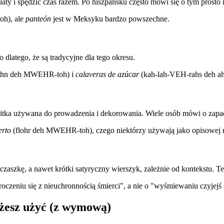
aty i spędzić czas razem. Po hiszpańsku często mówi się o tym prosto 
h), ale
panteón
jest w Meksyku bardzo powszechne.
 dlatego, że są tradycyjne dla tego okresu.
hn deh MWEHR-toh) i
calaveras de azúcar
(kah-lah-VEH-rahs deh a
ka używana do prowadzenia i dekorowania. Wiele osób mówi o zapach
erto
(flohr deh MWEHR-toh), czego niektórzy używają jako opisowej
aszkę, a nawet krótki satyryczny wierszyk, zależnie od kontekstu. T
roczeniu się z nieuchronnością śmierci", a nie o "wyśmiewaniu czyjejś s
żesz użyć (z wymową)