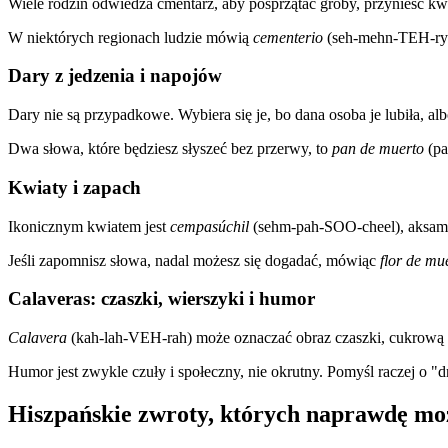
Wiele rodzin odwiedza cmentarz, aby posprzątać groby, przynieść kwi
W niektórych regionach ludzie mówią
cementerio
(seh-mehn-TEH-ryo
Dary z jedzenia i napojów
Dary nie są przypadkowe. Wybiera się je, bo dana osoba je lubiła, albo
Dwa słowa, które będziesz słyszeć bez przerwy, to
pan de muerto
(pa
Kwiaty i zapach
Ikonicznym kwiatem jest
cempasúchil
(sehm-pah-SOO-cheel), aksamit
Jeśli zapomnisz słowa, nadal możesz się dogadać, mówiąc
flor de mu
Calaveras: czaszki, wierszyki i humor
Calavera
(kah-lah-VEH-rah) może oznaczać obraz czaszki, cukrową cz
Humor jest zwykle czuły i społeczny, nie okrutny. Pomyśl raczej o "d
Hiszpańskie zwroty, których naprawdę mo