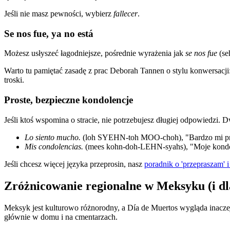
Jeśli nie masz pewności, wybierz
fallecer
.
Se nos fue, ya no está
Możesz usłyszeć łagodniejsze, pośrednie wyrażenia jak
se nos fue
(se
Warto tu pamiętać zasadę z prac Deborah Tannen o stylu konwersacji
troski.
Proste, bezpieczne kondolencje
Jeśli ktoś wspomina o stracie, nie potrzebujesz długiej odpowiedzi. D
Lo siento mucho.
(loh SYEHN-toh MOO-choh), "Bardzo mi pr
Mis condolencias.
(mees kohn-doh-LEHN-syahs), "Moje kondo
Jeśli chcesz więcej języka przeprosin, nasz
poradnik o 'przepraszam' i
Zróżnicowanie regionalne w Meksyku (i dl
Meksyk jest kulturowo różnorodny, a Día de Muertos wygląda inaczej
głównie w domu i na cmentarzach.