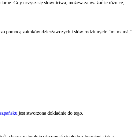
tarne. Gdy uczysz się słownictwa, możesz zauważać te różnice,
tym za pomocą zaimków dzierżawczych i słów rodzinnych: "mi mamá,"
iszpańsku
jest stworzona dokładnie do tego.
 jeśli chcesz naturalnie okazywać ciepło bez brzmienia jak z