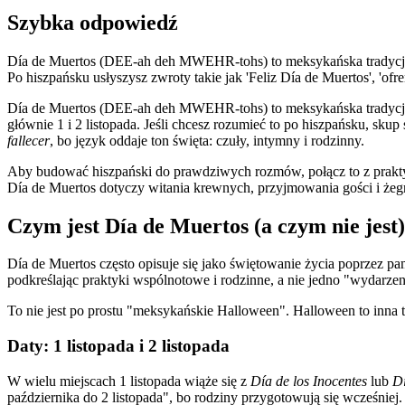
Szybka odpowiedź
Día de Muertos (DEE-ah deh MWEHR-tohs) to meksykańska tradycja upam
Po hiszpańsku usłyszysz zwroty takie jak 'Feliz Día de Muertos', 'ofre
Día de Muertos (DEE-ah deh MWEHR-tohs) to meksykańska tradycja upa
głównie 1 i 2 listopada. Jeśli chcesz rozumieć to po hiszpańsku, sku
fallecer
, bo język oddaje ton święta: czuły, intymny i rodzinny.
Aby budować hiszpański do prawdziwych rozmów, połącz to z prakt
Día de Muertos dotyczy witania krewnych, przyjmowania gości i żegn
Czym jest Día de Muertos (a czym nie jest)
Día de Muertos często opisuje się jako świętowanie życia poprzez
podkreślając praktyki wspólnotowe i rodzinne, a nie jedno "wydarzenie
To nie jest po prostu "meksykańskie Halloween". Halloween to inna
Daty: 1 listopada i 2 listopada
W wielu miejscach 1 listopada wiąże się z
Día de los Inocentes
lub
Dí
października do 2 listopada", bo rodziny przygotowują się wcześniej.