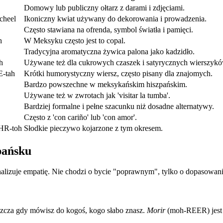
Domowy lub publiczny ołtarz z darami i zdjęciami.
cheel
Ikoniczny kwiat używany do dekorowania i prowadzenia.
Często stawiana na ofrenda, symbol światła i pamięci.
h
W Meksyku często jest to copal.
Tradycyjna aromatyczna żywica palona jako kadzidło.
h
Używane też dla cukrowych czaszek i satyrycznych wierszykó
E-tah
Krótki humorystyczny wiersz, często pisany dla znajomych.
Bardzo powszechne w meksykańskim hiszpańskim.
Używane też w zwrotach jak 'visitar la tumba'.
Bardziej formalne i pełne szacunku niż dosadne alternatywy.
Często z 'con cariño' lub 'con amor'.
HR-toh
Słodkie pieczywo kojarzone z tym okresem.
pańsku
alizuje empatię. Nie chodzi o bycie "poprawnym", tylko o dopasowanie
szcza gdy mówisz do kogoś, kogo słabo znasz.
Morir
(moh-REER) jest n