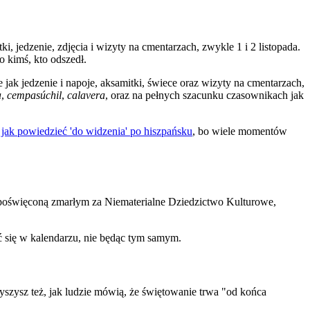
 jedzenie, zdjęcia i wizyty na cmentarzach, zwykle 1 i 2 listopada.
o kimś, kto odszedł.
ak jedzenie i napoje, aksamitki, świece oraz wizyty na cmentarzach,
a
,
cempasúchil
,
calavera
, oraz na pełnych szacunku czasownikach jak
i
jak powiedzieć 'do widzenia' po hiszpańsku
, bo wiele momentów
 poświęconą zmarłym za Niematerialne Dziedzictwo Kulturowe,
 się w kalendarzu, nie będąc tym samym.
słyszysz też, jak ludzie mówią, że świętowanie trwa "od końca