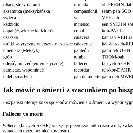
ołtarz, stół z darami
ofrenda
oh-FREHN-dah
aksamitka (meksykańska)
cempasúchil
sehm-pah-SOO-
świeca
vela
VEH-lah
kadzidło
incienso
een-SYEHN-so
copal (żywiczne kadzidło)
copal
koh-PAHL
czaszka
calavera
kah-lah-VEH-ra
krótki satyryczny wierszyk o czaszce
calaverita
kah-lah-veh-RE
cmentarz (Meksyk)
panteón
pahn-teh-OHN
grób
tumba
TOOM-bah
odejść, umrzeć (eufemistycznie)
fallecer
fah-yeh-SEHR
pamiętać, wspominać
recordar
reh-kor-DAHR
chleb zmarłych
pan de muerto
pahn deh MWE
Jak mówić o śmierci z szacunkiem po hisz
Hiszpański oferuje kilka sposobów mówienia o śmierci, a wybór sygn
Fallecer vs morir
Fallecer
(fah-yeh-SEHR) to częsty, pełen szacunku czasownik, zwła
sytuacjach może brzmieć zbyt ostro.