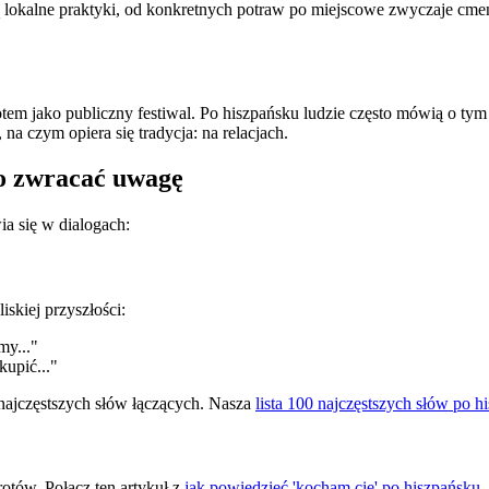
ą lokalne praktyki, od konkretnych potraw po miejscowe zwyczaje cmen
potem jako publiczny festiwal. Po hiszpańsku ludzie często mówią o 
na czym opiera się tradycja: na relacjach.
co zwracać uwagę
a się w dialogach:
iskiej przyszłości:
y..."
upić..."
 najczęstszych słów łączących. Nasza
lista 100 najczęstszych słów po h
otów. Połącz ten artykuł z
jak powiedzieć 'kocham cię' po hiszpańsku
,