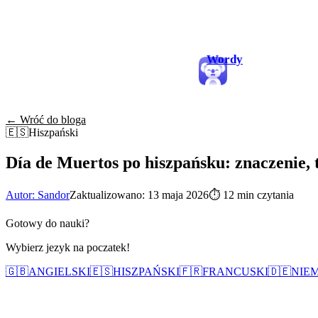
Wordy
← Wróć do bloga
🇪🇸
Hiszpański
Día de Muertos po hiszpańsku: znaczenie, 
Autor: Sandor
Zaktualizowano: 13 maja 2026
⏱
12 min czytania
Gotowy do nauki?
Wybierz jezyk na poczatek!
🇬🇧
ANGIELSKI
🇪🇸
HISZPAŃSKI
🇫🇷
FRANCUSKI
🇩🇪
NIEM