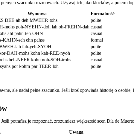
 i pełnych szacunku rozmowach. Używaj ich jako klocków, a potem dopa
Wymowa
Formalność
ES DEE-ah deh MWEHR-tohs
polite
H-mohs poh-NYEHN-doh lah oh-FREHN-dah
casual
hs ahl pahn-teh-OHN
casual
hs-KAHN-seh ehn pahss
formal
-BWEH-lah fah-yeh-SYOH
polite
h-kor-DAH-mohs kohn kah-REE-nyoh
polite
ehs beh-NEER kohn noh-SOH-trohs
casual
yahs por kohm-par-TEER-loh
polite
ne, ale nadal pełne szacunku. Jeśli ktoś opowiada historię o osobie, 
mów
eśli potrafisz je rozpoznać, zrozumiesz większość scen Día de Muertos
a
Uwaga