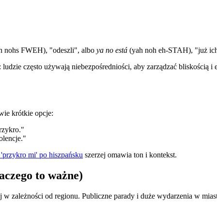
h nohs FWEH), "odeszli", albo
ya no está
(yah noh eh-STAH), "już ich
: ludzie często używają niebezpośredniości, aby zarządzać bliskością
wie krótkie opcje:
zykro."
lencje."
 'przykro mi' po hiszpańsku
szerzej omawia ton i kontekst.
aczego to ważne)
 w zależności od regionu. Publiczne parady i duże wydarzenia w miast