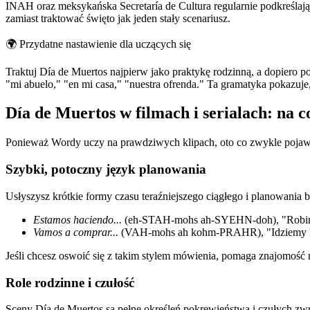
INAH oraz meksykańska Secretaría de Cultura regularnie podkreślaj
zamiast traktować święto jak jeden stały scenariusz.
🌍
Przydatne nastawienie dla uczących się
Traktuj Día de Muertos najpierw jako praktykę rodzinną, a dopiero 
"mi abuelo," "en mi casa," "nuestra ofrenda." Ta gramatyka pokazuje, 
Día de Muertos w filmach i serialach: na 
Ponieważ Wordy uczy na prawdziwych klipach, oto co zwykle pojawi
Szybki, potoczny język planowania
Usłyszysz krótkie formy czasu teraźniejszego ciągłego i planowania bl
Estamos haciendo...
(eh-STAH-mohs ah-SYEHN-doh), "Robim
Vamos a comprar...
(VAH-mohs ah kohm-PRAHR), "Idziemy k
Jeśli chcesz oswoić się z takim stylem mówienia, pomaga znajomość
Role rodzinne i czułość
Sceny Día de Muertos są pełne określeń pokrewieństwa i czułych zwr