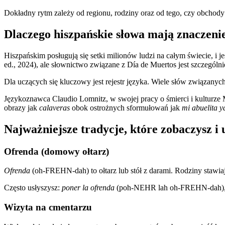
Dokładny rytm zależy od regionu, rodziny oraz od tego, czy obchod
Dlaczego hiszpańskie słowa mają znaczeni
Hiszpańskim posługują się setki milionów ludzi na całym świecie, i
ed., 2024), ale słownictwo związane z Día de Muertos jest szczegól
Dla uczących się kluczowy jest rejestr języka. Wiele słów związanyc
Językoznawca Claudio Lomnitz, w swojej pracy o śmierci i kulturze 
obrazy jak
calaveras
obok ostrożnych sformułowań jak
mi abuelita ya
Najważniejsze tradycje, które zobaczysz i 
Ofrenda (domowy ołtarz)
Ofrenda
(oh-FREHN-dah) to ołtarz lub stół z darami. Rodziny stawiaj
Często usłyszysz:
poner la ofrenda
(poh-NEHR lah oh-FREHN-dah), c
Wizyta na cmentarzu