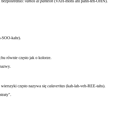
i bezpośrednio:
vamos al panteón
(VAH-mohs ahl pahn-teh-OHN).
h-SOO-kahr).
u równie często jak o kolorze.
 nazwy.
e wierszyki często nazywa się
calaveritas
(kah-lah-veh-REE-tahs).
traty".