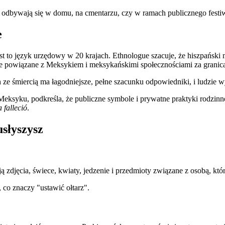
y odbywają się w domu, na cmentarzu, czy w ramach publicznego festi
e
 jest to język urzędowy w 20 krajach. Ethnologue szacuje, że hiszpań
nie powiązane z Meksykiem i meksykańskimi społecznościami za granic
h ze śmiercią ma łagodniejsze, pełne szacunku odpowiedniki, i ludzie 
Meksyku, podkreśla, że publiczne symbole i prywatne praktyki rodzinn
 falleció
.
usłyszysz
ą zdjęcia, świece, kwiaty, jedzenie i przedmioty związane z osobą, kt
o znaczy "ustawić ołtarz".