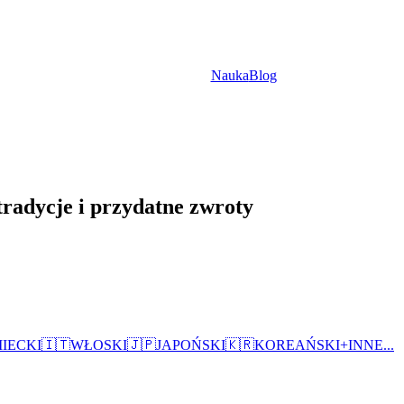
Nauka
Blog
tradycje i przydatne zwroty
IECKI
🇮🇹
WŁOSKI
🇯🇵
JAPOŃSKI
🇰🇷
KOREAŃSKI
+
INNE...