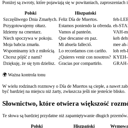
Poniżej są zwroty, które pojawiają się w powitaniach, zaproszeniach
Polski
Hiszpański
Szczęśliwego Dnia Zmarłych.
Feliz Día de Muertos.
feh-LE
Przygotowujemy ołtarz.
Estamos poniendo la ofrenda.
eh-STA
Idziemy na cmentarz.
Vamos al panteón.
VAH-mo
Niech spoczywa w pokoju.
Que descanse en paz.
keh de
Moja babcia zmarła.
Mi abuela falleció.
mee ah
Wspominamy ich z miłością.
Lo recordamos con cariño.
loh re
Chcesz pójść z nami?
¿Quieres venir con nosotros?
KYEH-r
Dziękuję, że się tym dzielisz.
Gracias por compartirlo.
GRAH-s
🌍
Ważna kontrola tonu
W wielu rodzinach rozmowy o Día de Muertos są ciepłe, a nawet zabaw
być bardziej na miejscu niż żarty, zwłaszcza jeśli nie jesteście blisko.
Słownictwo, które otwiera większość roz
Te słowa są bardziej przydatne niż zapamiętywanie długich przemów. J
Polski
Hiszpański
Wymow