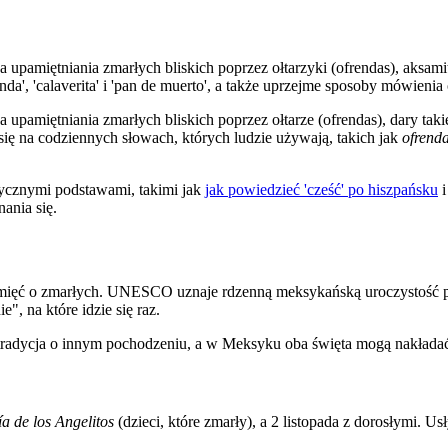
iętniania zmarłych bliskich poprzez ołtarzyki (ofrendas), aksamitki,
nda', 'calaverita' i 'pan de muerto', a także uprzejme sposoby mówienia 
miętniania zmarłych bliskich poprzez ołtarze (ofrendas), dary takie j
p się na codziennych słowach, których ludzie używają, takich jak
ofrend
ycznymi podstawami, takimi jak
jak powiedzieć 'cześć' po hiszpańsku
ania się.
 pamięć o zmarłych. UNESCO uznaje rdzenną meksykańską uroczystość
", na które idzie się raz.
 tradycja o innym pochodzeniu, a w Meksyku oba święta mogą nakładać
a de los Angelitos
(dzieci, które zmarły), a 2 listopada z dorosłymi. U