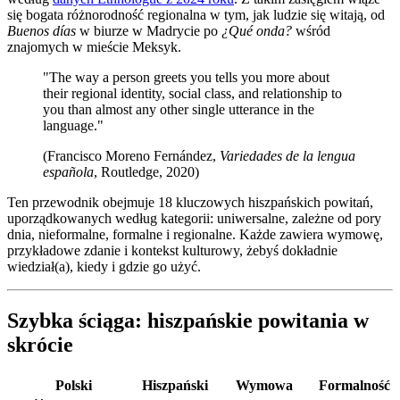
się bogata różnorodność regionalna w tym, jak ludzie się witają, od
Buenos días
w biurze w Madrycie po
¿Qué onda?
wśród
znajomych w mieście Meksyk.
"The way a person greets you tells you more about
their regional identity, social class, and relationship to
you than almost any other single utterance in the
language."
(Francisco Moreno Fernández,
Variedades de la lengua
española
, Routledge, 2020)
Ten przewodnik obejmuje 18 kluczowych hiszpańskich powitań,
uporządkowanych według kategorii: uniwersalne, zależne od pory
dnia, nieformalne, formalne i regionalne. Każde zawiera wymowę,
przykładowe zdanie i kontekst kulturowy, żebyś dokładnie
wiedział(a), kiedy i gdzie go użyć.
Szybka ściąga: hiszpańskie powitania w
skrócie
Polski
Hiszpański
Wymowa
Formalność