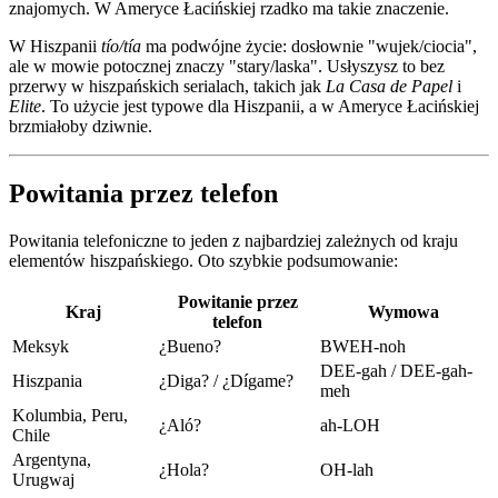
znajomych. W Ameryce Łacińskiej rzadko ma takie znaczenie.
W Hiszpanii
tío/tía
ma podwójne życie: dosłownie "wujek/ciocia",
ale w mowie potocznej znaczy "stary/laska". Usłyszysz to bez
przerwy w hiszpańskich serialach, takich jak
La Casa de Papel
i
Elite
. To użycie jest typowe dla Hiszpanii, a w Ameryce Łacińskiej
brzmiałoby dziwnie.
Powitania przez telefon
Powitania telefoniczne to jeden z najbardziej zależnych od kraju
elementów hiszpańskiego. Oto szybkie podsumowanie:
Powitanie przez
Kraj
Wymowa
telefon
Meksyk
¿Bueno?
BWEH-noh
DEE-gah / DEE-gah-
Hiszpania
¿Diga? / ¿Dígame?
meh
Kolumbia, Peru,
¿Aló?
ah-LOH
Chile
Argentyna,
¿Hola?
OH-lah
Urugwaj