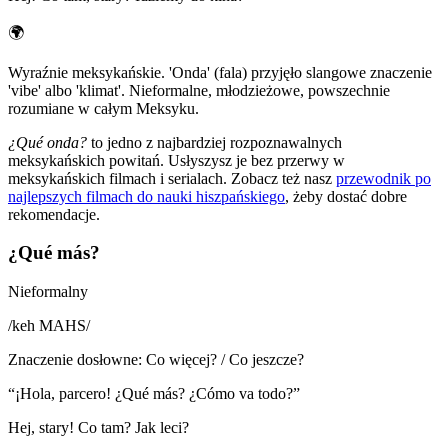
🌍
Wyraźnie meksykańskie. 'Onda' (fala) przyjęło slangowe znaczenie
'vibe' albo 'klimat'. Nieformalne, młodzieżowe, powszechnie
rozumiane w całym Meksyku.
¿Qué onda?
to jedno z najbardziej rozpoznawalnych
meksykańskich powitań. Usłyszysz je bez przerwy w
meksykańskich filmach i serialach. Zobacz też nasz
przewodnik po
najlepszych filmach do nauki hiszpańskiego
, żeby dostać dobre
rekomendacje.
¿Qué más?
Nieformalny
/
keh MAHS
/
Znaczenie dosłowne
:
Co więcej? / Co jeszcze?
“
¡Hola, parcero! ¿Qué más? ¿Cómo va todo?
”
Hej, stary! Co tam? Jak leci?