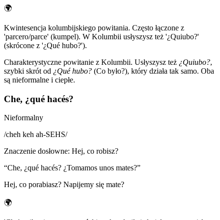
🌍
Kwintesencja kolumbijskiego powitania. Często łączone z
'parcero/parce' (kumpel). W Kolumbii usłyszysz też '¿Quiubo?'
(skrócone z '¿Qué hubo?').
Charakterystyczne powitanie z Kolumbii. Usłyszysz też
¿Quiubo?
,
szybki skrót od
¿Qué hubo?
(Co było?), który działa tak samo. Oba
są nieformalne i ciepłe.
Che, ¿qué hacés?
Nieformalny
/
cheh keh ah-SEHS
/
Znaczenie dosłowne
:
Hej, co robisz?
“
Che, ¿qué hacés? ¿Tomamos unos mates?
”
Hej, co porabiasz? Napijemy się mate?
🌍