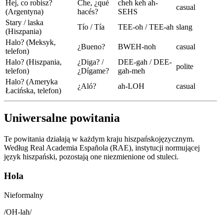
Hej, co robisz?
Che, ¿qué
cheh keh ah-
casual
(Argentyna)
hacés?
SEHS
Stary / laska
Tío / Tía
TEE-oh / TEE-ah
slang
(Hiszpania)
Halo? (Meksyk,
¿Bueno?
BWEH-noh
casual
telefon)
Halo? (Hiszpania,
¿Diga? /
DEE-gah / DEE-
polite
telefon)
¿Dígame?
gah-meh
Halo? (Ameryka
¿Aló?
ah-LOH
casual
Łacińska, telefon)
Uniwersalne powitania
Te powitania działają w każdym kraju hiszpańskojęzycznym.
Według Real Academia Española (RAE), instytucji normującej
język hiszpański, pozostają one niezmienione od stuleci.
Hola
Nieformalny
/
OH-lah
/