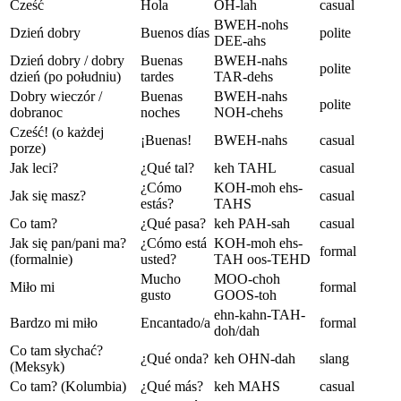
Cześć
Hola
OH-lah
casual
BWEH-nohs
Dzień dobry
Buenos días
polite
DEE-ahs
Dzień dobry / dobry
Buenas
BWEH-nahs
polite
dzień (po południu)
tardes
TAR-dehs
Dobry wieczór /
Buenas
BWEH-nahs
polite
dobranoc
noches
NOH-chehs
Cześć! (o każdej
¡Buenas!
BWEH-nahs
casual
porze)
Jak leci?
¿Qué tal?
keh TAHL
casual
¿Cómo
KOH-moh ehs-
Jak się masz?
casual
estás?
TAHS
Co tam?
¿Qué pasa?
keh PAH-sah
casual
Jak się pan/pani ma?
¿Cómo está
KOH-moh ehs-
formal
(formalnie)
usted?
TAH oos-TEHD
Mucho
MOO-choh
Miło mi
formal
gusto
GOOS-toh
ehn-kahn-TAH-
Bardzo mi miło
Encantado/a
formal
doh/dah
Co tam słychać?
¿Qué onda?
keh OHN-dah
slang
(Meksyk)
Co tam? (Kolumbia)
¿Qué más?
keh MAHS
casual