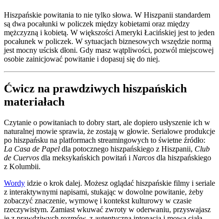
Hiszpańskie powitania to nie tylko słowa. W Hiszpanii standardem
są dwa pocałunki w policzek między kobietami oraz między
mężczyzną i kobietą. W większości Ameryki Łacińskiej jest to jeden
pocałunek w policzek. W sytuacjach biznesowych wszędzie normą
jest mocny uścisk dłoni. Gdy masz wątpliwości, pozwól miejscowej
osobie zainicjować powitanie i dopasuj się do niej.
Ćwicz na prawdziwych hiszpańskich
materiałach
Czytanie o powitaniach to dobry start, ale dopiero usłyszenie ich w
naturalnej mowie sprawia, że zostają w głowie. Serialowe produkcje
po hiszpańsku na platformach streamingowych to świetne źródło:
La Casa de Papel
dla potocznego hiszpańskiego z Hiszpanii,
Club
de Cuervos
dla meksykańskich powitań i
Narcos
dla hiszpańskiego
z Kolumbii.
Wordy
idzie o krok dalej. Możesz oglądać hiszpańskie filmy i seriale
z interaktywnymi napisami, stukając w dowolne powitanie, żeby
zobaczyć znaczenie, wymowę i kontekst kulturowy w czasie
rzeczywistym. Zamiast wkuwać zwroty w oderwaniu, przyswajasz
je z prawdziwych rozmów, z autentyczną intonacją i mową ciała.