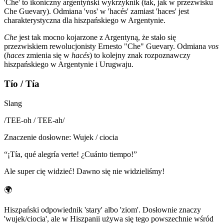
'Che' to ikoniczny argentyński wykrzyknik (tak, jak w przezwisku
Che Guevary). Odmiana 'vos' w 'hacés' zamiast 'haces' jest
charakterystyczna dla hiszpańskiego w Argentynie.
Che
jest tak mocno kojarzone z Argentyną, że stało się
przezwiskiem rewolucjonisty Ernesto "Che" Guevary. Odmiana
vos
(
haces
zmienia się w
hacés
) to kolejny znak rozpoznawczy
hiszpańskiego w Argentynie i Urugwaju.
Tío / Tía
Slang
/
TEE-oh / TEE-ah
/
Znaczenie dosłowne
:
Wujek / ciocia
“
¡Tía, qué alegría verte! ¿Cuánto tiempo!
”
Ale super cię widzieć! Dawno się nie widzieliśmy!
🌍
Hiszpański odpowiednik 'stary' albo 'ziom'. Dosłownie znaczy
'wujek/ciocia', ale w Hiszpanii używa się tego powszechnie wśród