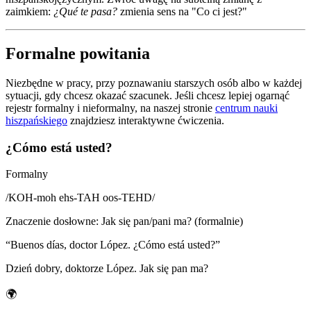
zaimkiem:
¿Qué te pasa?
zmienia sens na "Co ci jest?"
Formalne powitania
Niezbędne w pracy, przy poznawaniu starszych osób albo w każdej
sytuacji, gdy chcesz okazać szacunek. Jeśli chcesz lepiej ogarnąć
rejestr formalny i nieformalny, na naszej stronie
centrum nauki
hiszpańskiego
znajdziesz interaktywne ćwiczenia.
¿Cómo está usted?
Formalny
/
KOH-moh ehs-TAH oos-TEHD
/
Znaczenie dosłowne
:
Jak się pan/pani ma? (formalnie)
“
Buenos días, doctor López. ¿Cómo está usted?
”
Dzień dobry, doktorze López. Jak się pan ma?
🌍