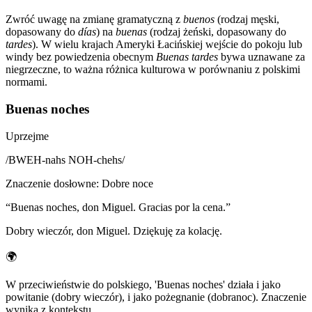
Zwróć uwagę na zmianę gramatyczną z
buenos
(rodzaj męski,
dopasowany do
días
) na
buenas
(rodzaj żeński, dopasowany do
tardes
). W wielu krajach Ameryki Łacińskiej wejście do pokoju lub
windy bez powiedzenia obecnym
Buenas tardes
bywa uznawane za
niegrzeczne, to ważna różnica kulturowa w porównaniu z polskimi
normami.
Buenas noches
Uprzejme
/
BWEH-nahs NOH-chehs
/
Znaczenie dosłowne
:
Dobre noce
“
Buenas noches, don Miguel. Gracias por la cena.
”
Dobry wieczór, don Miguel. Dziękuję za kolację.
🌍
W przeciwieństwie do polskiego, 'Buenas noches' działa i jako
powitanie (dobry wieczór), i jako pożegnanie (dobranoc). Znaczenie
wynika z kontekstu.