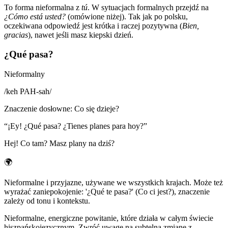
To forma nieformalna z
tú
. W sytuacjach formalnych przejdź na
¿Cómo está usted?
(omówione niżej). Tak jak po polsku,
oczekiwana odpowiedź jest krótka i raczej pozytywna (
Bien,
gracias
), nawet jeśli masz kiepski dzień.
¿Qué pasa?
Nieformalny
/
keh PAH-sah
/
Znaczenie dosłowne
:
Co się dzieje?
“
¡Ey! ¿Qué pasa? ¿Tienes planes para hoy?
”
Hej! Co tam? Masz plany na dziś?
🌍
Nieformalne i przyjazne, używane we wszystkich krajach. Może też
wyrażać zaniepokojenie: '¿Qué te pasa?' (Co ci jest?), znaczenie
zależy od tonu i kontekstu.
Nieformalne, energiczne powitanie, które działa w całym świecie
hiszpańskojęzycznym. Zwróć uwagę na subtelną zmianę z