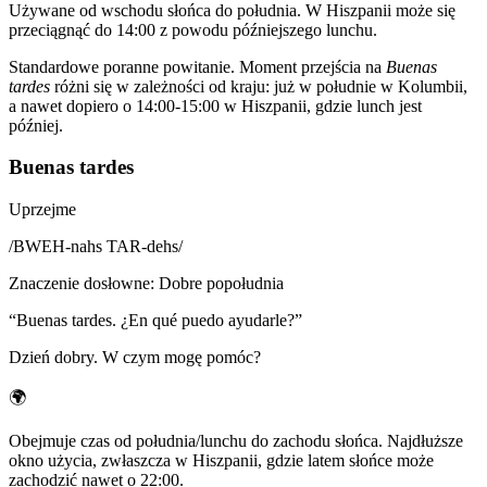
Używane od wschodu słońca do południa. W Hiszpanii może się
przeciągnąć do 14:00 z powodu późniejszego lunchu.
Standardowe poranne powitanie. Moment przejścia na
Buenas
tardes
różni się w zależności od kraju: już w południe w Kolumbii,
a nawet dopiero o 14:00-15:00 w Hiszpanii, gdzie lunch jest
później.
Buenas tardes
Uprzejme
/
BWEH-nahs TAR-dehs
/
Znaczenie dosłowne
:
Dobre popołudnia
“
Buenas tardes. ¿En qué puedo ayudarle?
”
Dzień dobry. W czym mogę pomóc?
🌍
Obejmuje czas od południa/lunchu do zachodu słońca. Najdłuższe
okno użycia, zwłaszcza w Hiszpanii, gdzie latem słońce może
zachodzić nawet o 22:00.