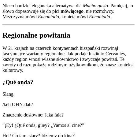
Nieco bardziej elegancka alternatywa dla
Mucho gusto
. Pamiętaj, to
słowo dopasowuje się do płci
mówiącego
, nie rozmówcy.
Mężczyzna mówi
Encantado
, kobieta mówi
Encantada
.
Regionalne powitania
W 21 krajach na czterech kontynentach hiszpański rozwinął
fascynujące warianty regionalne. Jak podaje Instituto Cervantes,
każdy region wnosi własne słownictwo i zwyczaje powitań. Te
zwroty od razu pokażą rodzimym użytkownikom, że znasz kontekst
kulturowy.
¿Qué onda?
Slang
/
keh OHN-dah
/
Znaczenie dosłowne
:
Jaka fala?
“
¡Ey! ¿Qué onda, güey? ¿Vamos al cine?
”
Hej! Co tam, stary? Idziemy do kina?