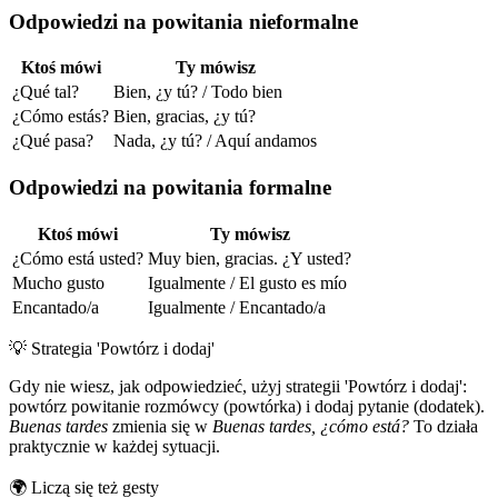
Odpowiedzi na powitania nieformalne
Ktoś mówi
Ty mówisz
¿Qué tal?
Bien, ¿y tú? / Todo bien
¿Cómo estás?
Bien, gracias, ¿y tú?
¿Qué pasa?
Nada, ¿y tú? / Aquí andamos
Odpowiedzi na powitania formalne
Ktoś mówi
Ty mówisz
¿Cómo está usted?
Muy bien, gracias. ¿Y usted?
Mucho gusto
Igualmente / El gusto es mío
Encantado/a
Igualmente / Encantado/a
💡
Strategia 'Powtórz i dodaj'
Gdy nie wiesz, jak odpowiedzieć, użyj strategii 'Powtórz i dodaj':
powtórz powitanie rozmówcy (powtórka) i dodaj pytanie (dodatek).
Buenas tardes
zmienia się w
Buenas tardes, ¿cómo está?
To działa
praktycznie w każdej sytuacji.
🌍
Liczą się też gesty