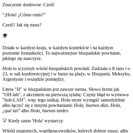
Znaczenie dosłowne
:
Cześć
“
¡Hola! ¿Cómo estás?
”
Cześć! Jak się masz?
🌍
Działa w każdym kraju, w każdym kontekście i na każdym
poziomie formalności. To najważniejsze hiszpańskie powitanie,
jakiego się nauczysz.
Hola
to scyzoryk wśród hiszpańskich powitań. Zadziała o 8 rano i o
23, w sali konferencyjnej i w barze na plaży, w Hiszpanii, Meksyku,
Argentynie i wszędzie pomiędzy.
Litera "H" w hiszpańskim jest zawsze niema. Słowo brzmi jak
"OH-lah", z akcentem na pierwszą sylabę. Częsty błąd to wymowa
"hoh-LAH", więc tego unikaj.
Hola
może wystąpić samodzielnie
albo łączyć się z innymi powitaniami:
Hola, buenos días
,
Hola,
¿qué tal?
albo
Hola, buenas tardes
.
💡
Kiedy samo 'Hola' wystarczy
Wśród znajomych, współpracowników, których dobrze znasz, albo