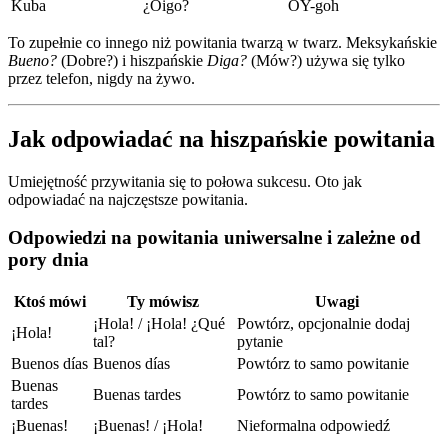
Kuba
¿Oigo?
OY-goh
To zupełnie co innego niż powitania twarzą w twarz. Meksykańskie
Bueno?
(Dobre?) i hiszpańskie
Diga?
(Mów?) używa się tylko
przez telefon, nigdy na żywo.
Jak odpowiadać na hiszpańskie powitania
Umiejętność przywitania się to połowa sukcesu. Oto jak
odpowiadać na najczęstsze powitania.
Odpowiedzi na powitania uniwersalne i zależne od
pory dnia
Ktoś mówi
Ty mówisz
Uwagi
¡Hola! / ¡Hola! ¿Qué
Powtórz, opcjonalnie dodaj
¡Hola!
tal?
pytanie
Buenos días
Buenos días
Powtórz to samo powitanie
Buenas
Buenas tardes
Powtórz to samo powitanie
tardes
¡Buenas!
¡Buenas! / ¡Hola!
Nieformalna odpowiedź