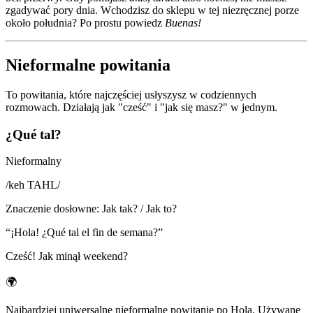
zgadywać pory dnia. Wchodzisz do sklepu w tej niezręcznej porze
około południa? Po prostu powiedz
Buenas!
Nieformalne powitania
To powitania, które najczęściej usłyszysz w codziennych
rozmowach. Działają jak "cześć" i "jak się masz?" w jednym.
¿Qué tal?
Nieformalny
/
keh TAHL
/
Znaczenie dosłowne
:
Jak tak? / Jak to?
“
¡Hola! ¿Qué tal el fin de semana?
”
Cześć! Jak minął weekend?
🌍
Najbardziej uniwersalne nieformalne powitanie po Hola. Używane