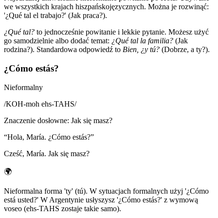
we wszystkich krajach hiszpańskojęzycznych. Można je rozwinąć:
'¿Qué tal el trabajo?' (Jak praca?).
¿Qué tal?
to jednocześnie powitanie i lekkie pytanie. Możesz użyć
go samodzielnie albo dodać temat:
¿Qué tal la familia?
(Jak
rodzina?). Standardowa odpowiedź to
Bien, ¿y tú?
(Dobrze, a ty?).
¿Cómo estás?
Nieformalny
/
KOH-moh ehs-TAHS
/
Znaczenie dosłowne
:
Jak się masz?
“
Hola, María. ¿Cómo estás?
”
Cześć, María. Jak się masz?
🌍
Nieformalna forma 'ty' (tú). W sytuacjach formalnych użyj '¿Cómo
está usted?' W Argentynie usłyszysz '¿Cómo estás?' z wymową
voseo (ehs-TAHS zostaje takie samo).