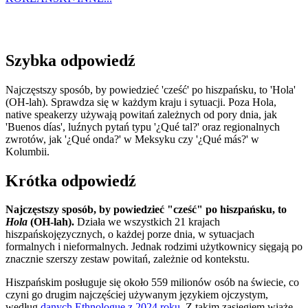
Szybka odpowiedź
Najczęstszy sposób, by powiedzieć 'cześć' po hiszpańsku, to 'Hola'
(OH-lah). Sprawdza się w każdym kraju i sytuacji. Poza Hola,
native speakerzy używają powitań zależnych od pory dnia, jak
'Buenos días', luźnych pytań typu '¿Qué tal?' oraz regionalnych
zwrotów, jak '¿Qué onda?' w Meksyku czy '¿Qué más?' w
Kolumbii.
Krótka odpowiedź
Najczęstszy sposób, by powiedzieć "cześć" po hiszpańsku, to
Hola
(OH-lah).
Działa we wszystkich 21 krajach
hiszpańskojęzycznych, o każdej porze dnia, w sytuacjach
formalnych i nieformalnych. Jednak rodzimi użytkownicy sięgają po
znacznie szerszy zestaw powitań, zależnie od kontekstu.
Hiszpańskim posługuje się około 559 milionów osób na świecie, co
czyni go drugim najczęściej używanym językiem ojczystym,
według
danych Ethnologue z 2024 roku
. Z takim zasięgiem wiąże