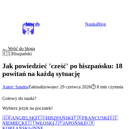
Wordy
Nauka
Blog
← Wróć do bloga
🇪🇸
Hiszpański
Jak powiedzieć 'cześć' po hiszpańsku: 18
powitań na każdą sytuację
Autor: Sandor
Zaktualizowano: 29 czerwca 2026
⏱
8 min czytania
Gotowy do nauki?
Wybierz jezyk na poczatek!
🇬🇧
ANGIELSKI
🇪🇸
HISZPAŃSKI
🇫🇷
FRANCUSKI
🇩🇪
NIEMIECKI
🇮🇹
WŁOSKI
🇯🇵
JAPOŃSKI
🇰🇷
KOREAŃSKI
+
INNE...