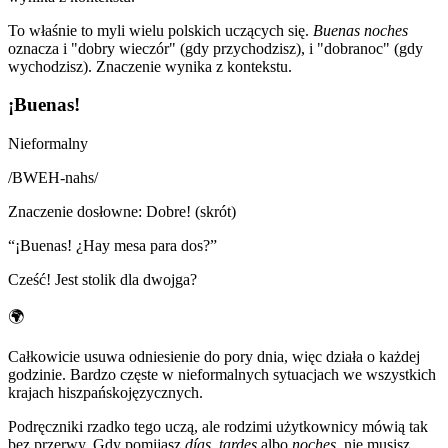
To właśnie to myli wielu polskich uczących się.
Buenas noches
oznacza i "dobry wieczór" (gdy przychodzisz), i "dobranoc" (gdy
wychodzisz). Znaczenie wynika z kontekstu.
¡Buenas!
Nieformalny
/
BWEH-nahs
/
Znaczenie dosłowne
:
Dobre! (skrót)
“
¡Buenas! ¿Hay mesa para dos?
”
Cześć! Jest stolik dla dwojga?
🌍
Całkowicie usuwa odniesienie do pory dnia, więc działa o każdej
godzinie. Bardzo częste w nieformalnych sytuacjach we wszystkich
krajach hiszpańskojęzycznych.
Podręczniki rzadko tego uczą, ale rodzimi użytkownicy mówią tak
bez przerwy. Gdy pomijasz
días
,
tardes
albo
noches
, nie musisz