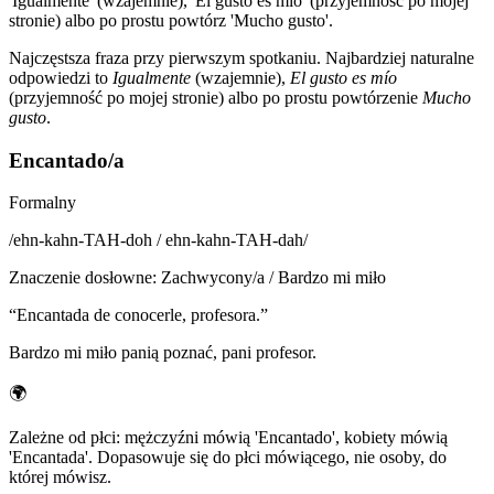
'Igualmente' (wzajemnie), 'El gusto es mío' (przyjemność po mojej
stronie) albo po prostu powtórz 'Mucho gusto'.
Najczęstsza fraza przy pierwszym spotkaniu. Najbardziej naturalne
odpowiedzi to
Igualmente
(wzajemnie),
El gusto es mío
(przyjemność po mojej stronie) albo po prostu powtórzenie
Mucho
gusto
.
Encantado/a
Formalny
/
ehn-kahn-TAH-doh / ehn-kahn-TAH-dah
/
Znaczenie dosłowne
:
Zachwycony/a / Bardzo mi miło
“
Encantada de conocerle, profesora.
”
Bardzo mi miło panią poznać, pani profesor.
🌍
Zależne od płci: mężczyźni mówią 'Encantado', kobiety mówią
'Encantada'. Dopasowuje się do płci mówiącego, nie osoby, do
której mówisz.