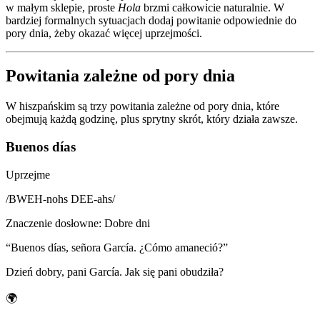
w małym sklepie, proste
Hola
brzmi całkowicie naturalnie. W
bardziej formalnych sytuacjach dodaj powitanie odpowiednie do
pory dnia, żeby okazać więcej uprzejmości.
Powitania zależne od pory dnia
W hiszpańskim są trzy powitania zależne od pory dnia, które
obejmują każdą godzinę, plus sprytny skrót, który działa zawsze.
Buenos días
Uprzejme
/
BWEH-nohs DEE-ahs
/
Znaczenie dosłowne
:
Dobre dni
“
Buenos días, señora García. ¿Cómo amaneció?
”
Dzień dobry, pani García. Jak się pani obudziła?
🌍