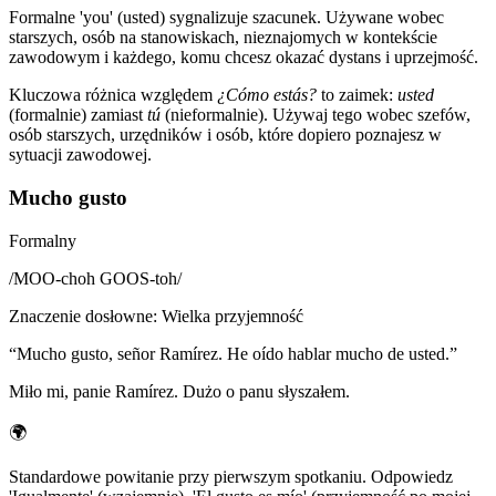
Formalne 'you' (usted) sygnalizuje szacunek. Używane wobec
starszych, osób na stanowiskach, nieznajomych w kontekście
zawodowym i każdego, komu chcesz okazać dystans i uprzejmość.
Kluczowa różnica względem
¿Cómo estás?
to zaimek:
usted
(formalnie) zamiast
tú
(nieformalnie). Używaj tego wobec szefów,
osób starszych, urzędników i osób, które dopiero poznajesz w
sytuacji zawodowej.
Mucho gusto
Formalny
/
MOO-choh GOOS-toh
/
Znaczenie dosłowne
:
Wielka przyjemność
“
Mucho gusto, señor Ramírez. He oído hablar mucho de usted.
”
Miło mi, panie Ramírez. Dużo o panu słyszałem.
🌍
Standardowe powitanie przy pierwszym spotkaniu. Odpowiedz