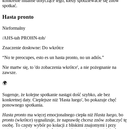
konkretne niuanse dotyczące tego, kiedy spodziewacie się znów
spotkać.
Hasta pronto
Nieformalny
/
AHS-tah PROHN-toh
/
Znaczenie dosłowne
:
Do wkrótce
“
No te preocupes, esto es un hasta pronto, no un adiós.
”
Nie martw się, to 'do zobaczenia wkrótce', a nie pożegnanie na
zawsze.
🌍
Sugeruje, że kolejne spotkanie nastąpi dość szybko, ale bez
konkretnej daty. Cieplejsze niż 'Hasta luego', bo pokazuje chęć
ponownego spotkania.
Hasta pronto
ma więcej emocjonalnego ciepła niż
Hasta luego
, bo
pronto
(wkrótce) sygnalizuje, że naprawdę chcesz znów zobaczyć tę
osobę. To częsty wybór po kolacji z bliskimi znajomymi i przy