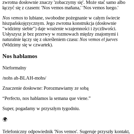
zwrotna dosłownie znaczy 'zobaczymy się'. Może stać samo albo
łączyć się z czasem: 'Nos vemos mañana,' 'Nos vemos luego.'
Nos vemos
to lubiane, swobodne pożegnanie w całym świecie
hiszpańskojęzycznym. Jego zwrotna konstrukcja (dosłownie
"widzimy siebie") daje wrażenie wzajemności i życzliwości.
Usłyszysz je bez przerwy w rozmowach między znajomymi i
naturalnie łączy się z określeniem czasu:
Nos vemos el jueves
(Widzimy się w czwartek).
Nos hablamos
Nieformalny
/
nohs ah-BLAH-mohs
/
Znaczenie dosłowne
:
Porozmawiamy ze sobą
“
Perfecto, nos hablamos la semana que viene.
”
Super, pogadamy w przyszłym tygodniu.
🌍
Telefoniczny odpowiednik 'Nos vemos'. Sugeruje przyszły kontakt,