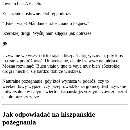
/
bwehn bee-AH-heh
/
Znaczenie dosłowne
:
Dobrej podróży
“
¡Buen viaje! Mándanos fotos cuando llegues.
”
Szerokiej drogi! Wyślij nam zdjęcia, jak dotrzesz.
🌍
Używane we wszystkich krajach hiszpańskojęzycznych, gdy ktoś
ma zaraz podróżować. Uniwersalne, ciepłe i zawsze na miejscu.
Można rozwinąć: 'Buen viaje y que te vaya muy bien' (Szerokiej
drogi i niech ci się bardzo dobrze wiedzie).
Naturalne pożegnanie, gdy ktoś wyrusza w podróż, czy to
weekendowy wyjazd, czy przeprowadzka za granicę. Jest używane
uniwersalnie w całym świecie hiszpańskojęzycznym i zawsze brzmi
ciepło oraz szczerze.
Jak odpowiadać na hiszpańskie
pożegnania