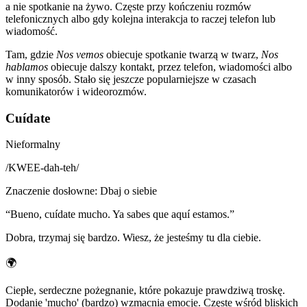
a nie spotkanie na żywo. Częste przy kończeniu rozmów
telefonicznych albo gdy kolejna interakcja to raczej telefon lub
wiadomość.
Tam, gdzie
Nos vemos
obiecuje spotkanie twarzą w twarz,
Nos
hablamos
obiecuje dalszy kontakt, przez telefon, wiadomości albo
w inny sposób. Stało się jeszcze popularniejsze w czasach
komunikatorów i wideorozmów.
Cuídate
Nieformalny
/
KWEE-dah-teh
/
Znaczenie dosłowne
:
Dbaj o siebie
“
Bueno, cuídate mucho. Ya sabes que aquí estamos.
”
Dobra, trzymaj się bardzo. Wiesz, że jesteśmy tu dla ciebie.
🌍
Ciepłe, serdeczne pożegnanie, które pokazuje prawdziwą troskę.
Dodanie 'mucho' (bardzo) wzmacnia emocje. Częste wśród bliskich