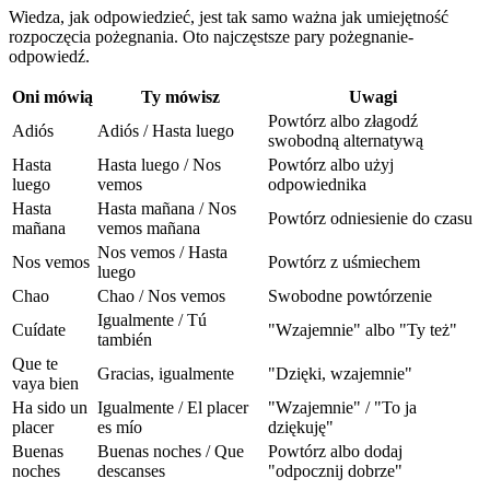
Wiedza, jak odpowiedzieć, jest tak samo ważna jak umiejętność
rozpoczęcia pożegnania. Oto najczęstsze pary pożegnanie-
odpowiedź.
Oni mówią
Ty mówisz
Uwagi
Powtórz albo złagodź
Adiós
Adiós / Hasta luego
swobodną alternatywą
Hasta
Hasta luego / Nos
Powtórz albo użyj
luego
vemos
odpowiednika
Hasta
Hasta mañana / Nos
Powtórz odniesienie do czasu
mañana
vemos mañana
Nos vemos / Hasta
Nos vemos
Powtórz z uśmiechem
luego
Chao
Chao / Nos vemos
Swobodne powtórzenie
Igualmente / Tú
Cuídate
"Wzajemnie" albo "Ty też"
también
Que te
Gracias, igualmente
"Dzięki, wzajemnie"
vaya bien
Ha sido un
Igualmente / El placer
"Wzajemnie" / "To ja
placer
es mío
dziękuję"
Buenas
Buenas noches / Que
Powtórz albo dodaj
noches
descanses
"odpocznij dobrze"