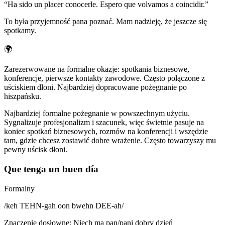
“
Ha sido un placer conocerle. Espero que volvamos a coincidir.
”
To była przyjemność pana poznać. Mam nadzieję, że jeszcze się
spotkamy.
🌍
Zarezerwowane na formalne okazje: spotkania biznesowe,
konferencje, pierwsze kontakty zawodowe. Często połączone z
uściskiem dłoni. Najbardziej dopracowane pożegnanie po
hiszpańsku.
Najbardziej formalne pożegnanie w powszechnym użyciu.
Sygnalizuje profesjonalizm i szacunek, więc świetnie pasuje na
koniec spotkań biznesowych, rozmów na konferencji i wszędzie
tam, gdzie chcesz zostawić dobre wrażenie. Często towarzyszy mu
pewny uścisk dłoni.
Que tenga un buen día
Formalny
/
keh TEHN-gah oon bwehn DEE-ah
/
Znaczenie dosłowne
:
Niech ma pan/pani dobry dzień