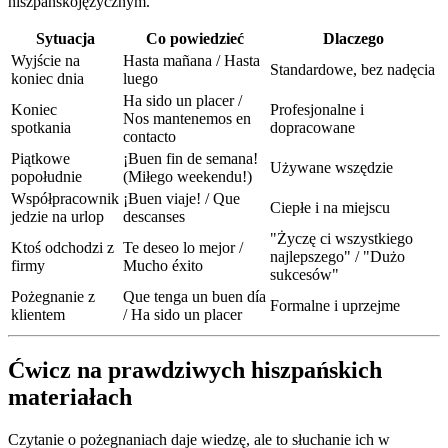
hiszpańskojęzycznym.
Sytuacja
Co powiedzieć
Dlaczego
Wyjście na
Hasta mañana / Hasta
Standardowe, bez nadęcia
koniec dnia
luego
Ha sido un placer /
Koniec
Profesjonalne i
Nos mantenemos en
spotkania
dopracowane
contacto
Piątkowe
¡Buen fin de semana!
Używane wszędzie
popołudnie
(Miłego weekendu!)
Współpracownik
¡Buen viaje! / Que
Ciepłe i na miejscu
jedzie na urlop
descanses
"Życzę ci wszystkiego
Ktoś odchodzi z
Te deseo lo mejor /
najlepszego" / "Dużo
firmy
Mucho éxito
sukcesów"
Pożegnanie z
Que tenga un buen día
Formalne i uprzejme
klientem
/ Ha sido un placer
Ćwicz na prawdziwych hiszpańskich
materiałach
Czytanie o pożegnaniach daje wiedzę, ale to słuchanie ich w