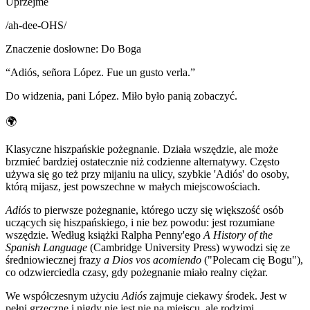
Uprzejme
/
ah-dee-OHS
/
Znaczenie dosłowne
:
Do Boga
“
Adiós, señora López. Fue un gusto verla.
”
Do widzenia, pani López. Miło było panią zobaczyć.
🌍
Klasyczne hiszpańskie pożegnanie. Działa wszędzie, ale może
brzmieć bardziej ostatecznie niż codzienne alternatywy. Często
używa się go też przy mijaniu na ulicy, szybkie 'Adiós' do osoby,
którą mijasz, jest powszechne w małych miejscowościach.
Adiós
to pierwsze pożegnanie, którego uczy się większość osób
uczących się hiszpańskiego, i nie bez powodu: jest rozumiane
wszędzie. Według książki Ralpha Penny'ego
A History of the
Spanish Language
(Cambridge University Press) wywodzi się ze
średniowiecznej frazy
a Dios vos acomiendo
("Polecam cię Bogu"),
co odzwierciedla czasy, gdy pożegnanie miało realny ciężar.
We współczesnym użyciu
Adiós
zajmuje ciekawy środek. Jest w
pełni grzeczne i nigdy nie jest nie na miejscu, ale rodzimi