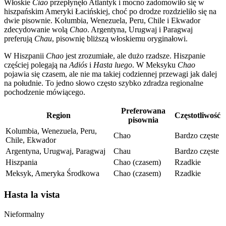
Włoskie
Ciao
przepłynęło Atlantyk i mocno zadomowiło się w
hiszpańskim Ameryki Łacińskiej, choć po drodze rozdzieliło się na
dwie pisownie. Kolumbia, Wenezuela, Peru, Chile i Ekwador
zdecydowanie wolą
Chao
. Argentyna, Urugwaj i Paragwaj
preferują
Chau
, pisownię bliższą włoskiemu oryginałowi.
W Hiszpanii
Chao
jest zrozumiałe, ale dużo rzadsze. Hiszpanie
częściej polegają na
Adiós
i
Hasta luego
. W Meksyku
Chao
pojawia się czasem, ale nie ma takiej codziennej przewagi jak dalej
na południe. To jedno słowo często szybko zdradza regionalne
pochodzenie mówiącego.
Preferowana
Region
Częstotliwość
pisownia
Kolumbia, Wenezuela, Peru,
Chao
Bardzo częste
Chile, Ekwador
Argentyna, Urugwaj, Paragwaj
Chau
Bardzo częste
Hiszpania
Chao (czasem)
Rzadkie
Meksyk, Ameryka Środkowa
Chao (czasem)
Rzadkie
Hasta la vista
Nieformalny