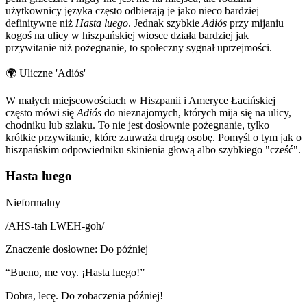
użytkownicy języka często odbierają je jako nieco bardziej
definitywne niż
Hasta luego
. Jednak szybkie
Adiós
przy mijaniu
kogoś na ulicy w hiszpańskiej wiosce działa bardziej jak
przywitanie niż pożegnanie, to społeczny sygnał uprzejmości.
🌍
Uliczne 'Adiós'
W małych miejscowościach w Hiszpanii i Ameryce Łacińskiej
często mówi się
Adiós
do nieznajomych, których mija się na ulicy,
chodniku lub szlaku. To nie jest dosłownie pożegnanie, tylko
krótkie przywitanie, które zauważa drugą osobę. Pomyśl o tym jak o
hiszpańskim odpowiedniku skinienia głową albo szybkiego "cześć".
Hasta luego
Nieformalny
/
AHS-tah LWEH-goh
/
Znaczenie dosłowne
:
Do później
“
Bueno, me voy. ¡Hasta luego!
”
Dobra, lecę. Do zobaczenia później!