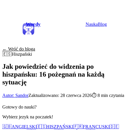
Wordy
Nauka
Blog
← Wróć do bloga
🇪🇸
Hiszpański
Jak powiedzieć do widzenia po
hiszpańsku: 16 pożegnań na każdą
sytuację
Autor: Sandor
Zaktualizowano: 28 czerwca 2026
⏱
8 min czytania
Gotowy do nauki?
Wybierz jezyk na poczatek!
🇬🇧
ANGIELSKI
🇪🇸
HISZPAŃSKI
🇫🇷
FRANCUSKI
🇩🇪