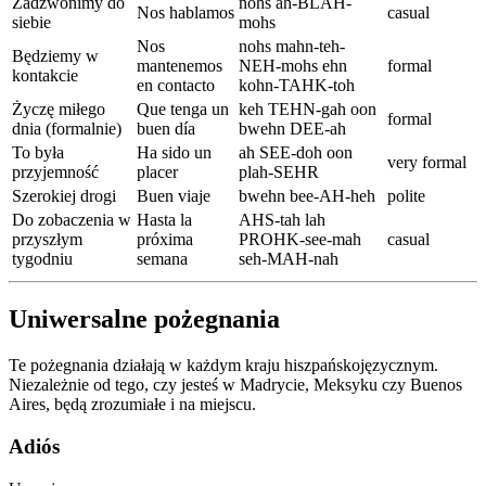
Zadzwonimy do
nohs ah-BLAH-
Nos hablamos
casual
siebie
mohs
Nos
nohs mahn-teh-
Będziemy w
mantenemos
NEH-mohs ehn
formal
kontakcie
en contacto
kohn-TAHK-toh
Życzę miłego
Que tenga un
keh TEHN-gah oon
formal
dnia (formalnie)
buen día
bwehn DEE-ah
To była
Ha sido un
ah SEE-doh oon
very formal
przyjemność
placer
plah-SEHR
Szerokiej drogi
Buen viaje
bwehn bee-AH-heh
polite
Do zobaczenia w
Hasta la
AHS-tah lah
przyszłym
próxima
PROHK-see-mah
casual
tygodniu
semana
seh-MAH-nah
Uniwersalne pożegnania
Te pożegnania działają w każdym kraju hiszpańskojęzycznym.
Niezależnie od tego, czy jesteś w Madrycie, Meksyku czy Buenos
Aires, będą zrozumiałe i na miejscu.
Adiós