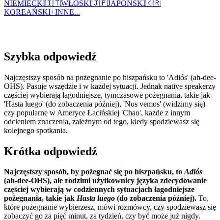
NIEMIECKI
🇮🇹
WŁOSKI
🇯🇵
JAPOŃSKI
🇰🇷
KOREAŃSKI
+
INNE...
Szybka odpowiedź
Najczęstszy sposób na pożegnanie po hiszpańsku to 'Adiós' (ah-dee-
OHS). Pasuje wszędzie i w każdej sytuacji. Jednak native speakerzy
częściej wybierają łagodniejsze, tymczasowe pożegnania, takie jak
'Hasta luego' (do zobaczenia później), 'Nos vemos' (widzimy się)
czy popularne w Ameryce Łacińskiej 'Chao', każde z innym
odcieniem znaczenia, zależnym od tego, kiedy spodziewasz się
kolejnego spotkania.
Krótka odpowiedź
Najczęstszy sposób, by pożegnać się po hiszpańsku, to
Adiós
(ah-dee-OHS), ale rodzimi użytkownicy języka zdecydowanie
częściej wybierają w codziennych sytuacjach łagodniejsze
pożegnania, takie jak
Hasta luego
(do zobaczenia później).
To,
które pożegnanie wybierzesz, mówi rozmówcy, czy spodziewasz się
zobaczyć go za pięć minut, za tydzień, czy być może już nigdy.