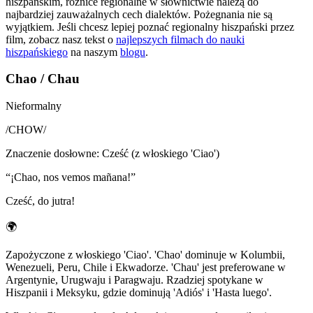
hiszpańskim, różnice regionalne w słownictwie należą do
najbardziej zauważalnych cech dialektów. Pożegnania nie są
wyjątkiem. Jeśli chcesz lepiej poznać regionalny hiszpański przez
film, zobacz nasz tekst o
najlepszych filmach do nauki
hiszpańskiego
na naszym
blogu
.
Chao / Chau
Nieformalny
/
CHOW
/
Znaczenie dosłowne
:
Cześć (z włoskiego 'Ciao')
“
¡Chao, nos vemos mañana!
”
Cześć, do jutra!
🌍
Zapożyczone z włoskiego 'Ciao'. 'Chao' dominuje w Kolumbii,
Wenezueli, Peru, Chile i Ekwadorze. 'Chau' jest preferowane w
Argentynie, Urugwaju i Paragwaju. Rzadziej spotykane w
Hiszpanii i Meksyku, gdzie dominują 'Adiós' i 'Hasta luego'.