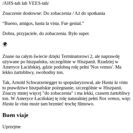
/
AHS-tah lah VEES-tah
/
Znaczenie dosłowne
:
Do zobaczenia / Aż do spotkania
“
Bueno, amigos, hasta la vista. Fue genial.
”
Dobra, przyjaciele, do zobaczenia. Było super.
🌍
Znane na całym świecie dzięki Terminatorowi 2, ale naprawdę
używane po hiszpańsku, szczególnie w Hiszpanii. Rzadziej w
Ameryce Łacińskiej, gdzie podobną rolę pełni 'Nos vemos'. Ma
lekko żartobliwy, swobodny ton.
Tak, Arnold Schwarzenegger to spopularyzował, ale
Hasta la vista
to prawdziwe hiszpańskie pożegnanie, szczególnie w Hiszpanii.
Znaczy mniej więcej "do zobaczenia" i ma lekki, czasem żartobliwy
ton. W Ameryce Łacińskiej tę rolę naturalniej pełni
Nos vemos
, więc
Hasta la vista
może tam brzmieć trochę filmowo.
Buen viaje
Uprzejme