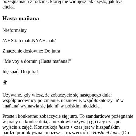
pożegnaniach z rodziną, której nie widujesz tak często, jak byś
chciał.
Hasta mañana
Nieformalny
/
AHS-tah mah-NYAH-nah
/
Znaczenie dosłowne
:
Do jutra
“
Me voy a dormir. ¡Hasta mañana!
”
Idę spać. Do jutra!
🌍
Używane, gdy wiesz, że zobaczycie się następnego dnia:
współpracownicy po zmianie, uczniowie, współlokatorzy. 'ñ' w
'mañana' wymawia się jak 'ni' w polskim 'niedziela'.
Proste i konkretne: zobaczycie się jutro. To standardowe pożegnanie
w pracy na koniec dnia, a uczniowie używają go cały czas po
wyjściu z zajęć. Konstrukcja
hasta
+ czas jest w hiszpańskim
bardzo produktywna i możesz ją rozszerzać na
Hasta el lunes
(Do