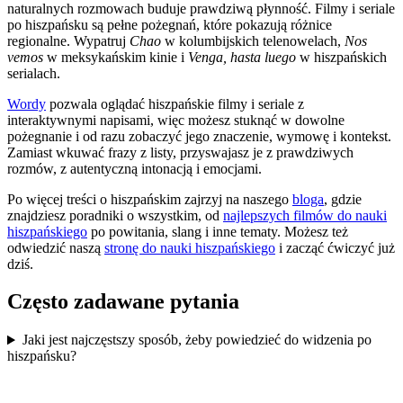
naturalnych rozmowach buduje prawdziwą płynność. Filmy i seriale
po hiszpańsku są pełne pożegnań, które pokazują różnice
regionalne. Wypatruj
Chao
w kolumbijskich telenowelach,
Nos
vemos
w meksykańskim kinie i
Venga, hasta luego
w hiszpańskich
serialach.
Wordy
pozwala oglądać hiszpańskie filmy i seriale z
interaktywnymi napisami, więc możesz stuknąć w dowolne
pożegnanie i od razu zobaczyć jego znaczenie, wymowę i kontekst.
Zamiast wkuwać frazy z listy, przyswajasz je z prawdziwych
rozmów, z autentyczną intonacją i emocjami.
Po więcej treści o hiszpańskim zajrzyj na naszego
bloga
, gdzie
znajdziesz poradniki o wszystkim, od
najlepszych filmów do nauki
hiszpańskiego
po powitania, slang i inne tematy. Możesz też
odwiedzić naszą
stronę do nauki hiszpańskiego
i zacząć ćwiczyć już
dziś.
Często zadawane pytania
Jaki jest najczęstszy sposób, żeby powiedzieć do widzenia po
hiszpańsku?