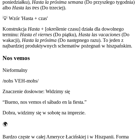
poniedziałku),
Hasta la próxima semana
(Do przyszłego tygodnia)
albo
Hasta las tres
(Do trzeciej).
💡
Wzór 'Hasta + czas'
Konstrukcja
Hasta
+ [określenie czasu] działa dla dowolnego
terminu:
Hasta el viernes
(Do piątku),
Hasta las vacaciones
(Do
wakacji),
Hasta la próxima
(Do następnego razu). To jeden z
najbardziej produktywnych schematów pożegnań w hiszpańskim.
Nos vemos
Nieformalny
/
nohs VEH-mohs
/
Znaczenie dosłowne
:
Widzimy się
“
Bueno, nos vemos el sábado en la fiesta.
”
Dobra, widzimy się w sobotę na imprezie.
🌍
Bardzo częste w całej Ameryce Łacińskiej i w Hiszpanii. Forma