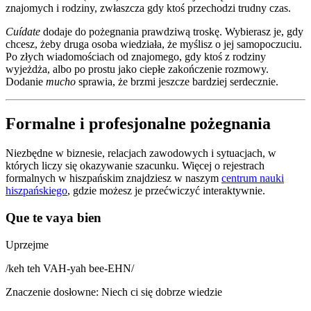
znajomych i rodziny, zwłaszcza gdy ktoś przechodzi trudny czas.
Cuídate
dodaje do pożegnania prawdziwą troskę. Wybierasz je, gdy
chcesz, żeby druga osoba wiedziała, że myślisz o jej samopoczuciu.
Po złych wiadomościach od znajomego, gdy ktoś z rodziny
wyjeżdża, albo po prostu jako ciepłe zakończenie rozmowy.
Dodanie
mucho
sprawia, że brzmi jeszcze bardziej serdecznie.
Formalne i profesjonalne pożegnania
Niezbędne w biznesie, relacjach zawodowych i sytuacjach, w
których liczy się okazywanie szacunku. Więcej o rejestrach
formalnych w hiszpańskim znajdziesz w naszym
centrum nauki
hiszpańskiego
, gdzie możesz je przećwiczyć interaktywnie.
Que te vaya bien
Uprzejme
/
keh teh VAH-yah bee-EHN
/
Znaczenie dosłowne
:
Niech ci się dobrze wiedzie