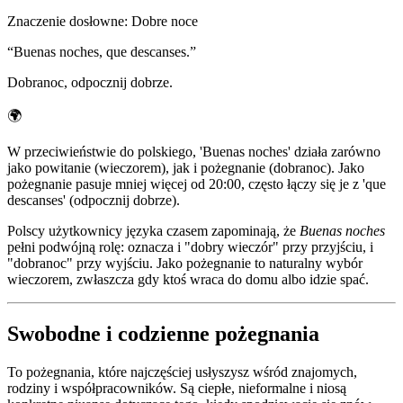
Znaczenie dosłowne
:
Dobre noce
“
Buenas noches, que descanses.
”
Dobranoc, odpocznij dobrze.
🌍
W przeciwieństwie do polskiego, 'Buenas noches' działa zarówno
jako powitanie (wieczorem), jak i pożegnanie (dobranoc). Jako
pożegnanie pasuje mniej więcej od 20:00, często łączy się je z 'que
descanses' (odpocznij dobrze).
Polscy użytkownicy języka czasem zapominają, że
Buenas noches
pełni podwójną rolę: oznacza i "dobry wieczór" przy przyjściu, i
"dobranoc" przy wyjściu. Jako pożegnanie to naturalny wybór
wieczorem, zwłaszcza gdy ktoś wraca do domu albo idzie spać.
Swobodne i codzienne pożegnania
To pożegnania, które najczęściej usłyszysz wśród znajomych,
rodziny i współpracowników. Są ciepłe, nieformalne i niosą