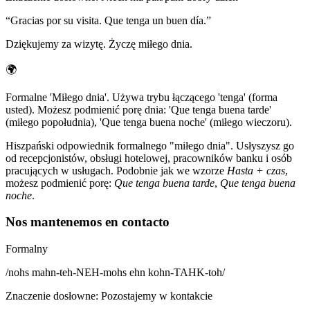
“
Gracias por su visita. Que tenga un buen día.
”
Dziękujemy za wizytę. Życzę miłego dnia.
🌍
Formalne 'Miłego dnia'. Używa trybu łączącego 'tenga' (forma
usted). Możesz podmienić porę dnia: 'Que tenga buena tarde'
(miłego popołudnia), 'Que tenga buena noche' (miłego wieczoru).
Hiszpański odpowiednik formalnego "miłego dnia". Usłyszysz go
od recepcjonistów, obsługi hotelowej, pracowników banku i osób
pracujących w usługach. Podobnie jak we wzorze
Hasta + czas
,
możesz podmienić porę:
Que tenga buena tarde
,
Que tenga buena
noche
.
Nos mantenemos en contacto
Formalny
/
nohs mahn-teh-NEH-mohs ehn kohn-TAHK-toh
/
Znaczenie dosłowne
:
Pozostajemy w kontakcie