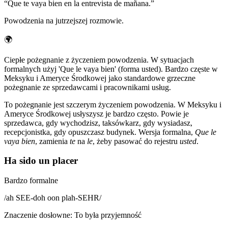
“
Que te vaya bien en la entrevista de mañana.
”
Powodzenia na jutrzejszej rozmowie.
🌍
Ciepłe pożegnanie z życzeniem powodzenia. W sytuacjach
formalnych użyj 'Que le vaya bien' (forma usted). Bardzo częste w
Meksyku i Ameryce Środkowej jako standardowe grzeczne
pożegnanie ze sprzedawcami i pracownikami usług.
To pożegnanie jest szczerym życzeniem powodzenia. W Meksyku i
Ameryce Środkowej usłyszysz je bardzo często. Powie je
sprzedawca, gdy wychodzisz, taksówkarz, gdy wysiadasz,
recepcjonistka, gdy opuszczasz budynek. Wersja formalna,
Que le
vaya bien
, zamienia
te
na
le
, żeby pasować do rejestru
usted
.
Ha sido un placer
Bardzo formalne
/
ah SEE-doh oon plah-SEHR
/
Znaczenie dosłowne
:
To była przyjemność