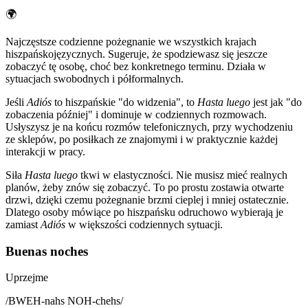
🌍
Najczęstsze codzienne pożegnanie we wszystkich krajach
hiszpańskojęzycznych. Sugeruje, że spodziewasz się jeszcze
zobaczyć tę osobę, choć bez konkretnego terminu. Działa w
sytuacjach swobodnych i półformalnych.
Jeśli
Adiós
to hiszpańskie "do widzenia", to
Hasta luego
jest jak "do
zobaczenia później" i dominuje w codziennych rozmowach.
Usłyszysz je na końcu rozmów telefonicznych, przy wychodzeniu
ze sklepów, po posiłkach ze znajomymi i w praktycznie każdej
interakcji w pracy.
Siła
Hasta luego
tkwi w elastyczności. Nie musisz mieć realnych
planów, żeby znów się zobaczyć. To po prostu zostawia otwarte
drzwi, dzięki czemu pożegnanie brzmi cieplej i mniej ostatecznie.
Dlatego osoby mówiące po hiszpańsku odruchowo wybierają je
zamiast
Adiós
w większości codziennych sytuacji.
Buenas noches
Uprzejme
/
BWEH-nahs NOH-chehs
/