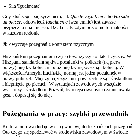
💡
Siła 'Igualmente'
Gdy ktoś żegna się życzeniem, jak
Que te vaya bien
albo
Ha sido
un placer
, odpowiedź
Igualmente
(wzajemnie) jest zawsze
bezpieczna i na miejscu. Działa na każdym poziomie formalności i
w każdym regionie.
🌍
Zwyczaje pożegnań z kontaktem fizycznym
Hiszpańskim pożegnaniom często towarzyszy kontakt fizyczny. W
Hiszpanii standardem są dwa pocałunki w policzek (najpierw
prawy) między kobietami oraz między mężczyzną i kobietą. W
większości Ameryki Łacińskiej normą jest jeden pocałunek w
prawy policzek. Między mężczyznami powszechne są uściski dłoni
i klepnięcia po plecach. W sytuacjach zawodowych wszędzie
wystarczy uścisk dłoni. Pozwól, by miejscowa osoba zainicjowała
gest, i dopasuj się do niej.
Pożegnania w pracy: szybki przewodnik
Kultura biurowa dodaje własną warstwę do hiszpańskich pożegnań.
Oto czego się spodziewać w środowisku zawodowym w świecie