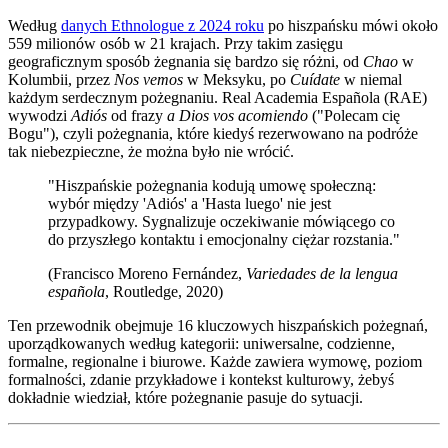
Według
danych Ethnologue z 2024 roku
po hiszpańsku mówi około
559 milionów osób w 21 krajach. Przy takim zasięgu
geograficznym sposób żegnania się bardzo się różni, od
Chao
w
Kolumbii, przez
Nos vemos
w Meksyku, po
Cuídate
w niemal
każdym serdecznym pożegnaniu. Real Academia Española (RAE)
wywodzi
Adiós
od frazy
a Dios vos acomiendo
("Polecam cię
Bogu"), czyli pożegnania, które kiedyś rezerwowano na podróże
tak niebezpieczne, że można było nie wrócić.
"Hiszpańskie pożegnania kodują umowę społeczną:
wybór między 'Adiós' a 'Hasta luego' nie jest
przypadkowy. Sygnalizuje oczekiwanie mówiącego co
do przyszłego kontaktu i emocjonalny ciężar rozstania."
(Francisco Moreno Fernández,
Variedades de la lengua
española
, Routledge, 2020)
Ten przewodnik obejmuje 16 kluczowych hiszpańskich pożegnań,
uporządkowanych według kategorii: uniwersalne, codzienne,
formalne, regionalne i biurowe. Każde zawiera wymowę, poziom
formalności, zdanie przykładowe i kontekst kulturowy, żebyś
dokładnie wiedział, które pożegnanie pasuje do sytuacji.