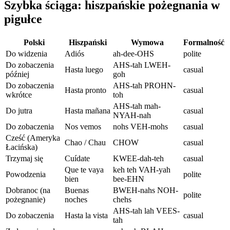
Szybka ściąga: hiszpańskie pożegnania w
pigułce
Polski
Hiszpański
Wymowa
Formalność
Do widzenia
Adiós
ah-dee-OHS
polite
Do zobaczenia
AHS-tah LWEH-
Hasta luego
casual
później
goh
Do zobaczenia
AHS-tah PROHN-
Hasta pronto
casual
wkrótce
toh
AHS-tah mah-
Do jutra
Hasta mañana
casual
NYAH-nah
Do zobaczenia
Nos vemos
nohs VEH-mohs
casual
Cześć (Ameryka
Chao / Chau
CHOW
casual
Łacińska)
Trzymaj się
Cuídate
KWEE-dah-teh
casual
Que te vaya
keh teh VAH-yah
Powodzenia
polite
bien
bee-EHN
Dobranoc (na
Buenas
BWEH-nahs NOH-
polite
pożegnanie)
noches
chehs
AHS-tah lah VEES-
Do zobaczenia
Hasta la vista
casual
tah