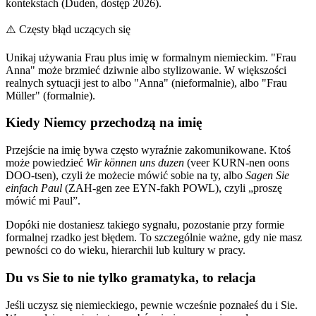
kontekstach (Duden, dostęp 2026).
⚠️
Częsty błąd uczących się
Unikaj używania Frau plus imię w formalnym niemieckim. "Frau
Anna" może brzmieć dziwnie albo stylizowanie. W większości
realnych sytuacji jest to albo "Anna" (nieformalnie), albo "Frau
Müller" (formalnie).
Kiedy Niemcy przechodzą na imię
Przejście na imię bywa często wyraźnie zakomunikowane. Ktoś
może powiedzieć
Wir können uns duzen
(veer KURN-nen oons
DOO-tsen), czyli że możecie mówić sobie na ty, albo
Sagen Sie
einfach Paul
(ZAH-gen zee EYN-fakh POWL), czyli „proszę
mówić mi Paul”.
Dopóki nie dostaniesz takiego sygnału, pozostanie przy formie
formalnej rzadko jest błędem. To szczególnie ważne, gdy nie masz
pewności co do wieku, hierarchii lub kultury w pracy.
Du vs Sie to nie tylko gramatyka, to relacja
Jeśli uczysz się niemieckiego, pewnie wcześnie poznałeś du i Sie.