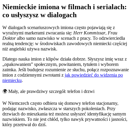
Niemieckie imiona w filmach i serialach:
co usłyszysz w dialogach
W dialogach scenariuszowych imiona często pojawiają się z
wyraźnymi markerami zwracania się:
Herr Kommissar
,
Frau
Doktor
albo samo nazwisko w scenach z pracy. To odzwierciedla
realną tendencję: w środowiskach zawodowych niemiecki częściej
niż angielski używa nazwisk.
Dlatego nauka imion z klipów działa dobrze. Słyszysz imię wraz z
„opakowaniem” społecznym, powitaniem, tytułem i wyborem
zaimka. Jeśli budujesz rozumienie ze słuchu, połącz rozpoznawanie
imion z codziennymi zwrotami z
jak powiedzieć do widzenia po
niemiecku
.
🌍
Mały, ale prawdziwy szczegół: telefon i drzwi
W Niemczech często odbiera się domowy telefon stacjonarny,
podając nazwisko, zwłaszcza w starszych pokoleniach. Przy
drzwiach do mieszkania też możesz usłyszeć identyfikację samym
nazwiskiem. To nie jest chłód, tylko nawyk prywatności i jasności,
który przetrwał do dziś.