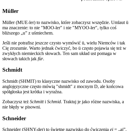
Müller
Müller (MUE-ler) to nazwisko, które zobaczysz wszędzie. Umlaut ü
ma znaczenie: to nie "MOO-ler" i nie "MYOO-ler", tylko coś
bliższego „u” z uśmiechem.
Jeśli nie potrafisz jeszcze czysto wymówić ü, wielu Niemców i tak
Cię zrozumie. Warto jednak ćwiczyć, bo ü często pojawia się też w
zwykłych niemieckich słowach. Ten sam układ ust pomaga w
słowach takich jak
für
.
Schmidt
Schmidt (SHMIT) to klasyczne nazwisko od zawodu. Osoby
anglojęzyczne często mówią "shmidt" z mocnym D, ale końcowa
spółgłoska jest krótka i wyraźna.
Zobaczysz też
Schmitt
i
Schmid
. Traktuj je jako różne nazwiska, a
nie błędy w pisowni.
Schneider
Schneider (SHNY-der) to świetne nazwisko do ćwiczenia
ei
= „aj”.