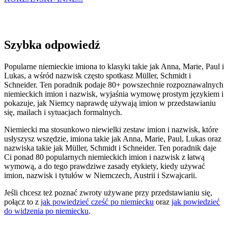
Szybka odpowiedź
Popularne niemieckie imiona to klasyki takie jak Anna, Marie, Paul i
Lukas, a wśród nazwisk często spotkasz Müller, Schmidt i
Schneider. Ten poradnik podaje 80+ powszechnie rozpoznawalnych
niemieckich imion i nazwisk, wyjaśnia wymowę prostym językiem i
pokazuje, jak Niemcy naprawdę używają imion w przedstawianiu
się, mailach i sytuacjach formalnych.
Niemiecki ma stosunkowo niewielki zestaw imion i nazwisk, które
usłyszysz wszędzie, imiona takie jak Anna, Marie, Paul, Lukas oraz
nazwiska takie jak Müller, Schmidt i Schneider. Ten poradnik daje
Ci ponad 80 popularnych niemieckich imion i nazwisk z łatwą
wymową, a do tego prawdziwe zasady etykiety, kiedy używać
imion, nazwisk i tytułów w Niemczech, Austrii i Szwajcarii.
Jeśli chcesz też poznać zwroty używane przy przedstawianiu się,
połącz to z
jak powiedzieć cześć po niemiecku
oraz
jak powiedzieć
do widzenia po niemiecku
.