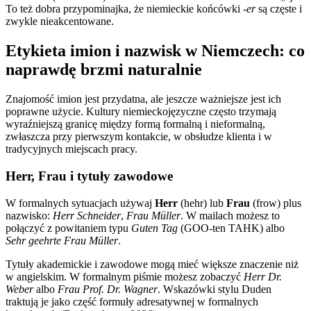
To też dobra przypominajka, że niemieckie końcówki
-er
są częste i
zwykle nieakcentowane.
Etykieta imion i nazwisk w Niemczech: co
naprawdę brzmi naturalnie
Znajomość imion jest przydatna, ale jeszcze ważniejsze jest ich
poprawne użycie. Kultury niemieckojęzyczne często trzymają
wyraźniejszą granicę między formą formalną i nieformalną,
zwłaszcza przy pierwszym kontakcie, w obsłudze klienta i w
tradycyjnych miejscach pracy.
Herr, Frau i tytuły zawodowe
W formalnych sytuacjach używaj
Herr
(hehr) lub
Frau
(frow) plus
nazwisko:
Herr Schneider
,
Frau Müller
. W mailach możesz to
połączyć z powitaniem typu
Guten Tag
(GOO-ten TAHK) albo
Sehr geehrte Frau Müller
.
Tytuły akademickie i zawodowe mogą mieć większe znaczenie niż
w angielskim. W formalnym piśmie możesz zobaczyć
Herr Dr.
Weber
albo
Frau Prof. Dr. Wagner
. Wskazówki stylu Duden
traktują je jako część formuły adresatywnej w formalnych