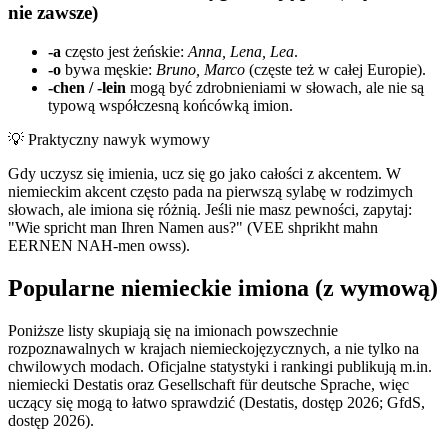
nie zawsze)
-a
często jest żeńskie:
Anna, Lena, Lea
.
-o
bywa męskie:
Bruno, Marco
(częste też w całej Europie).
-chen / -lein
mogą być zdrobnieniami w słowach, ale nie są
typową współczesną końcówką imion.
💡
Praktyczny nawyk wymowy
Gdy uczysz się imienia, ucz się go jako całości z akcentem. W
niemieckim akcent często pada na pierwszą sylabę w rodzimych
słowach, ale imiona się różnią. Jeśli nie masz pewności, zapytaj:
"Wie spricht man Ihren Namen aus?" (VEE shprikht mahn
EERNEN NAH-men owss).
Popularne niemieckie imiona (z wymową)
Poniższe listy skupiają się na imionach powszechnie
rozpoznawalnych w krajach niemieckojęzycznych, a nie tylko na
chwilowych modach. Oficjalne statystyki i rankingi publikują m.in.
niemiecki Destatis oraz Gesellschaft für deutsche Sprache, więc
uczący się mogą to łatwo sprawdzić (Destatis, dostęp 2026; GfdS,
dostęp 2026).