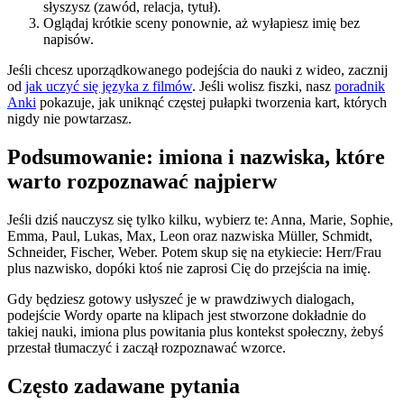
słyszysz (zawód, relacja, tytuł).
Oglądaj krótkie sceny ponownie, aż wyłapiesz imię bez
napisów.
Jeśli chcesz uporządkowanego podejścia do nauki z wideo, zacznij
od
jak uczyć się języka z filmów
. Jeśli wolisz fiszki, nasz
poradnik
Anki
pokazuje, jak uniknąć częstej pułapki tworzenia kart, których
nigdy nie powtarzasz.
Podsumowanie: imiona i nazwiska, które
warto rozpoznawać najpierw
Jeśli dziś nauczysz się tylko kilku, wybierz te: Anna, Marie, Sophie,
Emma, Paul, Lukas, Max, Leon oraz nazwiska Müller, Schmidt,
Schneider, Fischer, Weber. Potem skup się na etykiecie: Herr/Frau
plus nazwisko, dopóki ktoś nie zaprosi Cię do przejścia na imię.
Gdy będziesz gotowy usłyszeć je w prawdziwych dialogach,
podejście Wordy oparte na klipach jest stworzone dokładnie do
takiej nauki, imiona plus powitania plus kontekst społeczny, żebyś
przestał tłumaczyć i zaczął rozpoznawać wzorce.
Często zadawane pytania