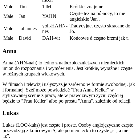
Male
Tim
TIM
Krótkie, znajome.
Częste też na północy, to nie
Male
Jan
YAHN
angielskie 'Jan'.
yoh-HAHN-
Tradycyjne, często skracane do
Male
Johannes
nes
Jo.
Male
David
DAH-vit
Końcowe d często brzmi jak t.
Anna
Anna (AHN-nah) to jedno z najbezpieczniejszych niemieckich
imion do rozpoznania i wymówienia. Jest krótkie, wyraźne i częste
w różnych grupach wiekowych.
W filmach i telewizji usłyszysz je zarówno w formie swobodnej, jak
i formalnej. Szef może powiedzieć "Frau Anna Keller" w
stylizowanej scenie z pracy, ale w prawdziwym życiu częściej
będzie to "Frau Keller" albo po prostu "Anna", zależnie od relacji.
Lukas
Lukas (LOO-kahs) jest częste i proste. Osoby anglojęzyczne często
przesadzają z końcowym S, ale po niemiecku to czyste „s”, a nie
„z”.