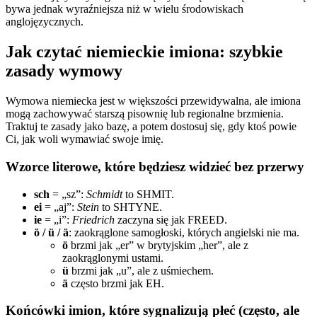
bywa jednak wyraźniejsza niż w wielu środowiskach
anglojęzycznych.
Jak czytać niemieckie imiona: szybkie
zasady wymowy
Wymowa niemiecka jest w większości przewidywalna, ale imiona
mogą zachowywać starszą pisownię lub regionalne brzmienia.
Traktuj te zasady jako bazę, a potem dostosuj się, gdy ktoś powie
Ci, jak woli wymawiać swoje imię.
Wzorce literowe, które będziesz widzieć bez przerwy
sch
= „sz”:
Schmidt
to SHMIT.
ei
= „aj”:
Stein
to SHTYNE.
ie
= „i”:
Friedrich
zaczyna się jak FREED.
ö / ü / ä
: zaokrąglone samogłoski, których angielski nie ma.
ö
brzmi jak „er” w brytyjskim „her”, ale z
zaokrąglonymi ustami.
ü
brzmi jak „u”, ale z uśmiechem.
ä
często brzmi jak EH.
Końcówki imion, które sygnalizują płeć (często, ale