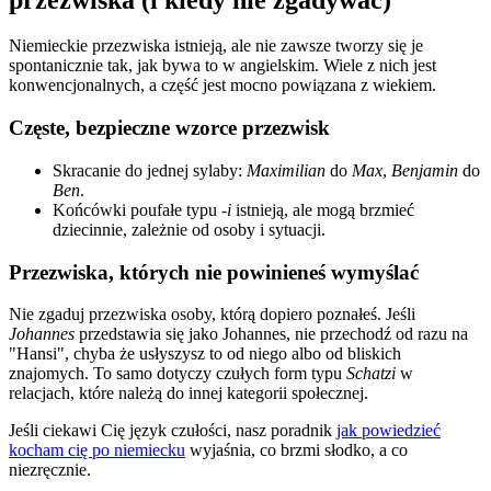
Niemieckie przezwiska istnieją, ale nie zawsze tworzy się je
spontanicznie tak, jak bywa to w angielskim. Wiele z nich jest
konwencjonalnych, a część jest mocno powiązana z wiekiem.
Częste, bezpieczne wzorce przezwisk
Skracanie do jednej sylaby:
Maximilian
do
Max
,
Benjamin
do
Ben
.
Końcówki poufałe typu
-i
istnieją, ale mogą brzmieć
dziecinnie, zależnie od osoby i sytuacji.
Przezwiska, których nie powinieneś wymyślać
Nie zgaduj przezwiska osoby, którą dopiero poznałeś. Jeśli
Johannes
przedstawia się jako Johannes, nie przechodź od razu na
"Hansi", chyba że usłyszysz to od niego albo od bliskich
znajomych. To samo dotyczy czułych form typu
Schatzi
w
relacjach, które należą do innej kategorii społecznej.
Jeśli ciekawi Cię język czułości, nasz poradnik
jak powiedzieć
kocham cię po niemiecku
wyjaśnia, co brzmi słodko, a co
niezręcznie.