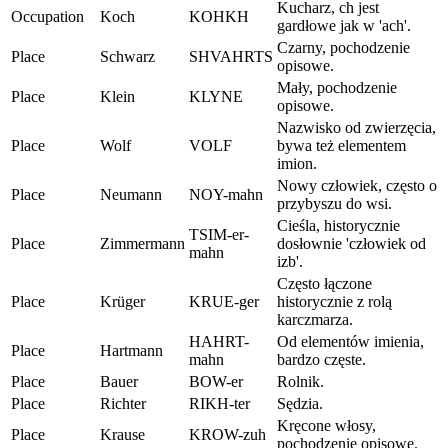
Kucharz, ch jest
Occupation
Koch
KOHKH
gardłowe jak w 'ach'.
Czarny, pochodzenie
Place
Schwarz
SHVAHRTS
opisowe.
Mały, pochodzenie
Place
Klein
KLYNE
opisowe.
Nazwisko od zwierzęcia,
Place
Wolf
VOLF
bywa też elementem
imion.
Nowy człowiek, często o
Place
Neumann
NOY-mahn
przybyszu do wsi.
Cieśla, historycznie
TSIM-er-
Place
Zimmermann
dosłownie 'człowiek od
mahn
izb'.
Często łączone
Place
Krüger
KRUE-ger
historycznie z rolą
karczmarza.
HAHRT-
Od elementów imienia,
Place
Hartmann
mahn
bardzo częste.
Place
Bauer
BOW-er
Rolnik.
Place
Richter
RIKH-ter
Sędzia.
Kręcone włosy,
Place
Krause
KROW-zuh
pochodzenie opisowe.