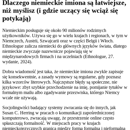
Dlaczego niemieckie imiona są łatwiejsze,
niż myślisz (i gdzie uczący się wciąż się
potykają)
Niemieckim posługuje się około 90 milionów rodzimych
użytkowników. Używa się go w wielu krajach i regionach, w tym w
Niemczech, Austrii, Szwajcarii oraz w części Belgii i Włoch.
Ethnologue zalicza niemiecki do głównych języków świata, dlatego
niemieckie zwyczaje nazewnicze pojawiają się w
międzynarodowych firmach i na uczelniach (Ethnologue, 27.
wydanie, 2024).
Dobra wiadomość jest taka, że niemieckie imiona zwykle zapisuje
się konsekwentnie, a zasady wymowy są regularne, gdy poznasz
kilka wzorców literowych. Najczęstsze błędy są społeczne, nie
językowe: zbyt szybkie przechodzenie na imię, pomijanie tytułów w
formalnym mailu albo zgadywanie przezwiska, którego Niemcy
wcale nie używają.
Socjolingwiści badający systemy zwracania się do innych, jak
Susan C. Herring w pracach o komunikacji zapośredniczonej
komputerowo, zwracają uwagę, że przestrzenie online często
spłaszczają formalność. W miejscach pracy w krajach
niemieckojęzycznych granica między formą formalną i nieformalną