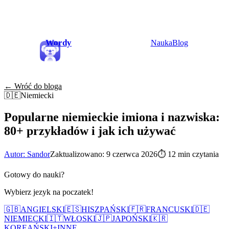
Wordy
Nauka
Blog
← Wróć do bloga
🇩🇪
Niemiecki
Popularne niemieckie imiona i nazwiska:
80+ przykładów i jak ich używać
Autor: Sandor
Zaktualizowano: 9 czerwca 2026
⏱
12 min czytania
Gotowy do nauki?
Wybierz jezyk na poczatek!
🇬🇧
ANGIELSKI
🇪🇸
HISZPAŃSKI
🇫🇷
FRANCUSKI
🇩🇪
NIEMIECKI
🇮🇹
WŁOSKI
🇯🇵
JAPOŃSKI
🇰🇷
KOREAŃSKI
+
INNE...