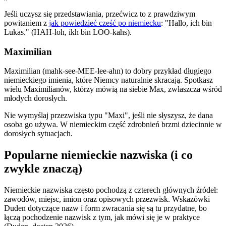
Jeśli uczysz się przedstawiania, przećwicz to z prawdziwym
powitaniem z
jak powiedzieć cześć po niemiecku
: "Hallo, ich bin
Lukas." (HAH-loh, ikh bin LOO-kahs).
Maximilian
Maximilian (mahk-see-MEE-lee-ahn) to dobry przykład długiego
niemieckiego imienia, które Niemcy naturalnie skracają. Spotkasz
wielu Maximilianów, którzy mówią na siebie Max, zwłaszcza wśród
młodych dorosłych.
Nie wymyślaj przezwiska typu "Maxi", jeśli nie słyszysz, że dana
osoba go używa. W niemieckim część zdrobnień brzmi dziecinnie w
dorosłych sytuacjach.
Popularne niemieckie nazwiska (i co
zwykle znaczą)
Niemieckie nazwiska często pochodzą z czterech głównych źródeł:
zawodów, miejsc, imion oraz opisowych przezwisk. Wskazówki
Duden dotyczące nazw i form zwracania się są tu przydatne, bo
łączą pochodzenie nazwisk z tym, jak mówi się je w praktyce