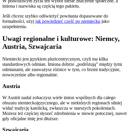
W prawdziwym życiu ten wybór niesie znaczenie społeczne, a
imiona i nazwiska są częścią tego pakietu.
Jeśli chcesz szybko odświeżyć powitania dopasowane do
formalności, użyj
jak powiedzieć cześć po niemiecku
jako
uzupełnienia.
Uwagi regionalne i kulturowe: Niemcy,
Austria, Szwajcaria
Niemiecki jest językiem pluricentrycznym, czyli ma kilka
standardowych odmian. Imiona dobrze „podróżują” między tymi
odmianami, ale zauważysz różnice w tym, co brzmi tradycyjnie,
nowocześnie albo regionalnie.
Austria
W Austrii nadal zobaczysz wiele imion wspólnych dla całego
obszaru niemieckojęzycznego, ale w niektórych regionach silniej
widać tradycję katolicką, zwłaszcza w starszych pokoleniach.
Możesz też częściej słyszeć zdrobnienia w mowie potocznej, nawet
gdy oficjalne imię jest dłuższe.
Szwajcaria