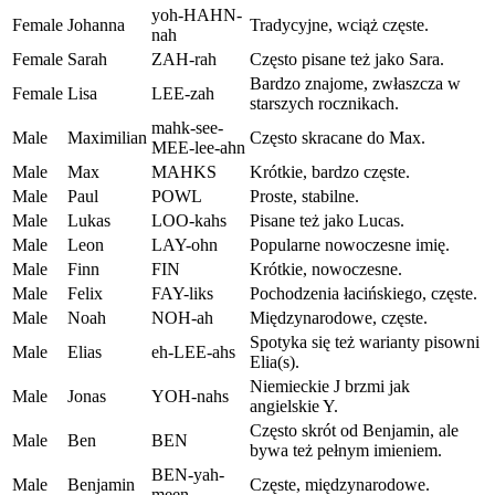
yoh-HAHN-
Female
Johanna
Tradycyjne, wciąż częste.
nah
Female
Sarah
ZAH-rah
Często pisane też jako Sara.
Bardzo znajome, zwłaszcza w
Female
Lisa
LEE-zah
starszych rocznikach.
mahk-see-
Male
Maximilian
Często skracane do Max.
MEE-lee-ahn
Male
Max
MAHKS
Krótkie, bardzo częste.
Male
Paul
POWL
Proste, stabilne.
Male
Lukas
LOO-kahs
Pisane też jako Lucas.
Male
Leon
LAY-ohn
Popularne nowoczesne imię.
Male
Finn
FIN
Krótkie, nowoczesne.
Male
Felix
FAY-liks
Pochodzenia łacińskiego, częste.
Male
Noah
NOH-ah
Międzynarodowe, częste.
Spotyka się też warianty pisowni
Male
Elias
eh-LEE-ahs
Elia(s).
Niemieckie J brzmi jak
Male
Jonas
YOH-nahs
angielskie Y.
Często skrót od Benjamin, ale
Male
Ben
BEN
bywa też pełnym imieniem.
BEN-yah-
Male
Benjamin
Częste, międzynarodowe.
meen