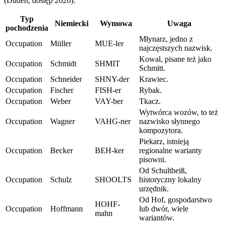
(Duden, dostęp 2026).
Typ
Niemiecki
Wymowa
Uwaga
pochodzenia
Młynarz, jedno z
Occupation
Müller
MUE-ler
najczęstszych nazwisk.
Kowal, pisane też jako
Occupation
Schmidt
SHMIT
Schmitt.
Occupation
Schneider
SHNY-der
Krawiec.
Occupation
Fischer
FISH-er
Rybak.
Occupation
Weber
VAY-ber
Tkacz.
Wytwórca wozów, to też
Occupation
Wagner
VAHG-ner
nazwisko słynnego
kompozytora.
Piekarz, istnieją
Occupation
Becker
BEH-ker
regionalne warianty
pisowni.
Od Schultheiß,
Occupation
Schulz
SHOOLTS
historyczny lokalny
urzędnik.
Od Hof, gospodarstwo
HOHF-
Occupation
Hoffmann
lub dwór, wiele
mahn
wariantów.