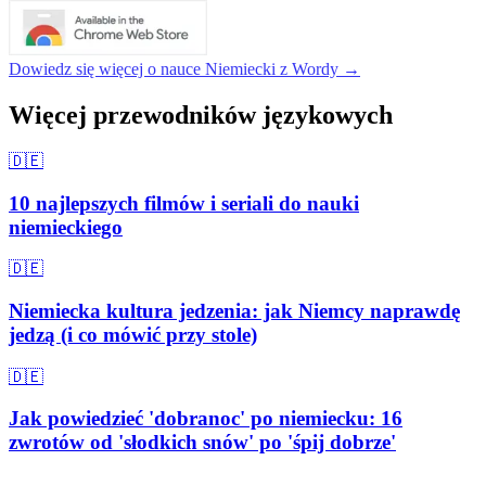
Dowiedz się więcej o nauce Niemiecki z Wordy →
Więcej przewodników językowych
🇩🇪
10 najlepszych filmów i seriali do nauki
niemieckiego
🇩🇪
Niemiecka kultura jedzenia: jak Niemcy naprawdę
jedzą (i co mówić przy stole)
🇩🇪
Jak powiedzieć 'dobranoc' po niemiecku: 16
zwrotów od 'słodkich snów' po 'śpij dobrze'