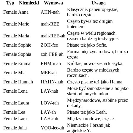
Typ
Niemiecki
Wymowa
Uwaga
Klasyczne, paneuropejskie,
Female
Anna
AHN-nah
bardzo częste.
Często bywa też drugim
Female
Marie
mah-REE
imieniem.
Częste w wielu regionach,
Female
Maria
mah-REE-ah
czasem bardziej tradycyjne.
Female
Sophie
ZOH-fee
Pisane też jako Sofie.
Forma międzynarodowa, bardzo
Female
Sophia
zoh-FEE-ah
częsta.
Female
Emma
EHM-mah
Krótkie, nowoczesna klasyka.
Bardzo częste w młodszych
Female
Mia
MEE-ah
rocznikach.
Female
Hannah
HAHN-nah
Często pisane też jako Hanna.
Może być samodzielne albo jako
Female
Lena
LAY-nah
skrót od innych imion.
Międzynarodowe, stabilne przez
Female
Laura
LOW-rah
dekady.
Female
Lea
LAY-ah
Pisane też jako Leah.
Female
Lara
LAH-rah
Międzynarodowe, częste.
Niemieckie J brzmi jak
Female
Julia
YOO-lee-ah
angielskie Y.