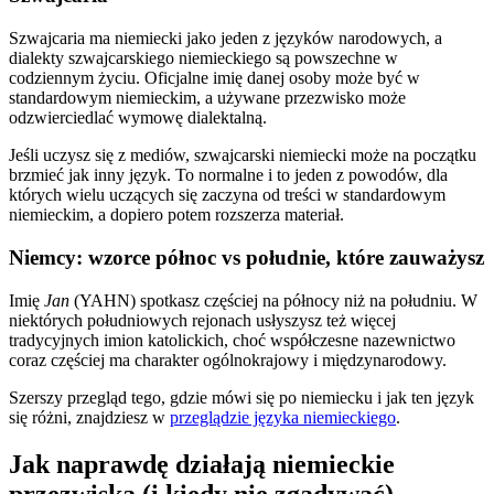
Szwajcaria ma niemiecki jako jeden z języków narodowych, a
dialekty szwajcarskiego niemieckiego są powszechne w
codziennym życiu. Oficjalne imię danej osoby może być w
standardowym niemieckim, a używane przezwisko może
odzwierciedlać wymowę dialektalną.
Jeśli uczysz się z mediów, szwajcarski niemiecki może na początku
brzmieć jak inny język. To normalne i to jeden z powodów, dla
których wielu uczących się zaczyna od treści w standardowym
niemieckim, a dopiero potem rozszerza materiał.
Niemcy: wzorce północ vs południe, które zauważysz
Imię
Jan
(YAHN) spotkasz częściej na północy niż na południu. W
niektórych południowych rejonach usłyszysz też więcej
tradycyjnych imion katolickich, choć współczesne nazewnictwo
coraz częściej ma charakter ogólnokrajowy i międzynarodowy.
Szerszy przegląd tego, gdzie mówi się po niemiecku i jak ten język
się różni, znajdziesz w
przeglądzie języka niemieckiego
.
Jak naprawdę działają niemieckie
przezwiska (i kiedy nie zgadywać)