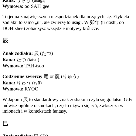
Kana:
うさぎ (usagi)
Wymowa:
oo-SAH-gee
To jedna z największych niespodzianek dla uczących się. Etykieta
zodiaku to samo „u”, ale zwierzę to usagi. W 卯年 (u-doshi, oo-
DOH-shee) zobaczysz wszędzie motywy królicze.
辰
Znak zodiaku:
辰 (たつ)
Kana:
たつ (tatsu)
Wymowa:
TAH-tsoo
Codzienne zwierzę:
竜 or 龍 (りゅう)
Kana:
りゅう (ryū)
Wymowa:
RYOO
W Japonii 辰 to standardowy znak zodiaku i czyta się go tatsu. Gdy
mówisz ogólnie o smokach, często używa się ryū, zwłaszcza w
imionach i w kontekstach fantasy.
巳