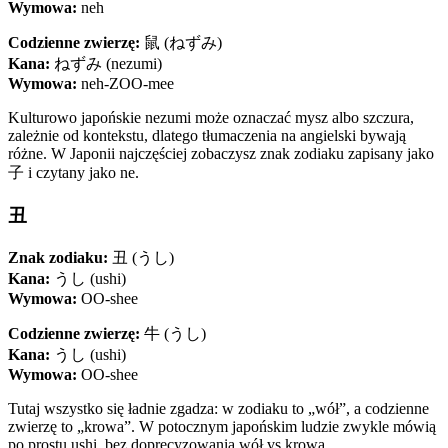
Wymowa:
neh
Codzienne zwierzę:
鼠 (ねずみ)
Kana:
ねずみ (nezumi)
Wymowa:
neh-ZOO-mee
Kulturowo japońskie nezumi może oznaczać mysz albo szczura,
zależnie od kontekstu, dlatego tłumaczenia na angielski bywają
różne. W Japonii najczęściej zobaczysz znak zodiaku zapisany jako
子 i czytany jako ne.
丑
Znak zodiaku:
丑 (うし)
Kana:
うし (ushi)
Wymowa:
OO-shee
Codzienne zwierzę:
牛 (うし)
Kana:
うし (ushi)
Wymowa:
OO-shee
Tutaj wszystko się ładnie zgadza: w zodiaku to „wół”, a codzienne
zwierzę to „krowa”. W potocznym japońskim ludzie zwykle mówią
po prostu ushi, bez doprecyzowania wół vs krowa.