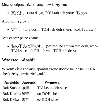
Możesz odpowiedzieć samym zwierzęciem:
寅だよ。 (tora da yo, TOH-rah dah yoh): „Tygrys.”
Albo formą „rok”:
寅年。 (tora-doshi, TOH-rah-doh-shee): „Rok Tygrysa.”
Jeśli chcesz pełne zdanie:
私の干支は寅です。 (watashi no eto wa tora desu, wah-
TAH-shee noh EH-toh wah TOH-rah dess)
Wzorzec „-doshi”
W kontekście zodiaku japoński często dodaje 年 (doshi, DOH-
shee), żeby powiedzieć „rok”:
Angielski
Japoński
Wymowa
Rok Smoka
辰年
TAH-tsoo-doh-shee
Rok Królika
卯年
oo-DOH-shee
Rok Dzika
亥年
ee-DOH-shee