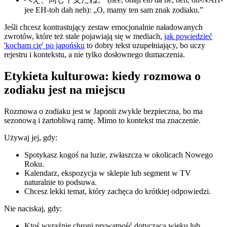
jee EH-toh dah neh): „O, mamy ten sam znak zodiaku.”
Jeśli chcesz kontrastujący zestaw emocjonalnie naładowanych
zwrotów, które też stale pojawiają się w mediach,
jak powiedzieć
'kocham cię' po japońsku
to dobry tekst uzupełniający, bo uczy
rejestru i kontekstu, a nie tylko dosłownego tłumaczenia.
Etykieta kulturowa: kiedy rozmowa o
zodiaku jest na miejscu
Rozmowa o zodiaku jest w Japonii zwykle bezpieczna, bo ma
sezonową i żartobliwą ramę. Mimo to kontekst ma znaczenie.
Używaj jej, gdy:
Spotykasz kogoś na luzie, zwłaszcza w okolicach Nowego
Roku.
Kalendarz, ekspozycja w sklepie lub segment w TV
naturalnie to podsuwa.
Chcesz lekki temat, który zachęca do krótkiej odpowiedzi.
Nie naciskaj, gdy:
Ktoś wyraźnie chroni prywatność dotyczącą wieku lub