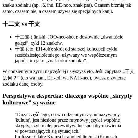
znaku zodiaku (np. 戌 inu, EE-noo, znak psa). Czasem brzmią tak
samo, czasem nie, a czasem używa się specjalnych kanji.
十二支 vs 干支
十二支 (jūnishi, JOO-nee-shee): dosłownie „dwanaście
gałęzi”, cykl 12 znaków.
干支 (eto, EH-toh): skrót od starszej koncepcji cyklu
sześćdziesięcioletniego, używany we współczesnym
japońskim jako „znak roku zodiaku”.
W codziennym życiu najczęściej usłyszysz eto. Jeśli zapytasz „干支
は何？” (eto wa nani, EH-toh wa NAH-nee), pytasz o zwierzę
zodiaku danej osoby.
Perspektywa ekspercka: dlaczego wspólne „skrypty
kulturowe” są ważne
"Duża część tego, co w codziennym życiu nazywamy
'kulturą', jest niesiona przez rutynowy język i wspólne
skrypty, czyli małe, przewidywalne sposoby mówienia
w powtarzających się sytuacjach."
Professor Claire Kramsch, applied linguist (Kramsch,