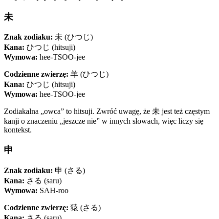
未
Znak zodiaku:
未 (ひつじ)
Kana:
ひつじ (hitsuji)
Wymowa:
hee-TSOO-jee
Codzienne zwierzę:
羊 (ひつじ)
Kana:
ひつじ (hitsuji)
Wymowa:
hee-TSOO-jee
Zodiakalna „owca” to hitsuji. Zwróć uwagę, że 未 jest też częstym
kanji o znaczeniu „jeszcze nie” w innych słowach, więc liczy się
kontekst.
申
Znak zodiaku:
申 (さる)
Kana:
さる (saru)
Wymowa:
SAH-roo
Codzienne zwierzę:
猿 (さる)
Kana:
さる (saru)