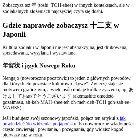
Zobaczysz też 年 (toshi, TOH-shee) w innych kontekstach, ale w
zodiakalnych złożeniach najczęściej czyta się doshi.
Gdzie naprawdę zobaczysz 十二支 w
Japonii
Kultura zodiaku w Japonii nie jest abstrakcyjna, jest drukowana,
sprzedawana, wysyłana i wystawiana.
年賀状 i język Nowego Roku
Nengajō (noworoczne pocztówki) to jeden z głównych powodów,
dla których eto pozostaje kulturowo „żywe”. Zwierzę staje się
motywem graficznym, a wiele osób dodaje krótkie życzenia, np. あ
けましておめでとうございます (akemashite omedetō
gozaimasu, ah-keh-MAH-shee-teh oh-meh-deh-TOH goh-zah-ee-
MAHSS).
Jeśli budujesz swój sezonowy japoński, połącz ten artykuł z
jak
powiedzieć 'do widzenia' po japońsku
, bo noworoczne wiadomości
często zawierają i powitania, i pożegnania, gdy widzisz kogoś
pierwszy raz w roku.