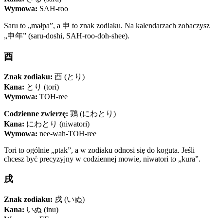
Wymowa:
SAH-roo
Saru to „małpa”, a 申 to znak zodiaku. Na kalendarzach zobaczysz
„申年” (saru-doshi, SAH-roo-doh-shee).
酉
Znak zodiaku:
酉 (とり)
Kana:
とり (tori)
Wymowa:
TOH-ree
Codzienne zwierzę:
鶏 (にわとり)
Kana:
にわとり (niwatori)
Wymowa:
nee-wah-TOH-ree
Tori to ogólnie „ptak”, a w zodiaku odnosi się do koguta. Jeśli
chcesz być precyzyjny w codziennej mowie, niwatori to „kura”.
戌
Znak zodiaku:
戌 (いぬ)
Kana:
いぬ (inu)