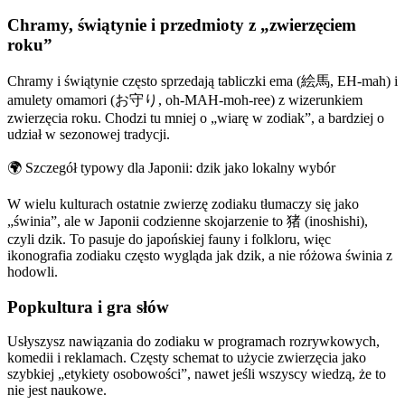
Chramy, świątynie i przedmioty z „zwierzęciem
roku”
Chramy i świątynie często sprzedają tabliczki ema (絵馬, EH-mah) i
amulety omamori (お守り, oh-MAH-moh-ree) z wizerunkiem
zwierzęcia roku. Chodzi tu mniej o „wiarę w zodiak”, a bardziej o
udział w sezonowej tradycji.
🌍
Szczegół typowy dla Japonii: dzik jako lokalny wybór
W wielu kulturach ostatnie zwierzę zodiaku tłumaczy się jako
„świnia”, ale w Japonii codzienne skojarzenie to 猪 (inoshishi),
czyli dzik. To pasuje do japońskiej fauny i folkloru, więc
ikonografia zodiaku często wygląda jak dzik, a nie różowa świnia z
hodowli.
Popkultura i gra słów
Usłyszysz nawiązania do zodiaku w programach rozrywkowych,
komedii i reklamach. Częsty schemat to użycie zwierzęcia jako
szybkiej „etykiety osobowości”, nawet jeśli wszyscy wiedzą, że to
nie jest naukowe.