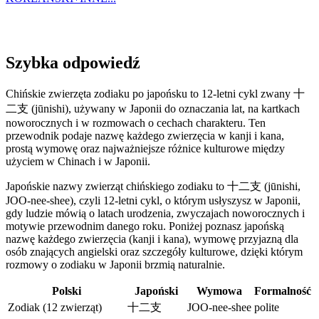
Szybka odpowiedź
Chińskie zwierzęta zodiaku po japońsku to 12-letni cykl zwany 十
二支 (jūnishi), używany w Japonii do oznaczania lat, na kartkach
noworocznych i w rozmowach o cechach charakteru. Ten
przewodnik podaje nazwę każdego zwierzęcia w kanji i kana,
prostą wymowę oraz najważniejsze różnice kulturowe między
użyciem w Chinach i w Japonii.
Japońskie nazwy zwierząt chińskiego zodiaku to 十二支 (jūnishi,
JOO-nee-shee), czyli 12-letni cykl, o którym usłyszysz w Japonii,
gdy ludzie mówią o latach urodzenia, zwyczajach noworocznych i
motywie przewodnim danego roku. Poniżej poznasz japońską
nazwę każdego zwierzęcia (kanji i kana), wymowę przyjazną dla
osób znających angielski oraz szczegóły kulturowe, dzięki którym
rozmowy o zodiaku w Japonii brzmią naturalnie.
Polski
Japoński
Wymowa
Formalność
Zodiak (12 zwierząt)
十二支
JOO-nee-shee
polite