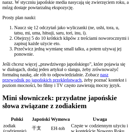
naraz. W styczniu japońskie media nasycają się zwierzęciem roku, a
mózg dostaje powtarzalną ekspozycję.
Prosty plan nauki:
Naucz się 12 odczytań jako wyliczanki (ne, ushi, tora, u,
tatsu, mi, uma, hitsuji, saru, tori, inu, i).
Obejrzyj 5 do 10 krótkich klipów z treściami noworocznymi i
zapisuj każde użycie eto.
Przećwicz jedną wymianę small talku, a potem używaj jej
ponownie.
Jeśli chcesz więcej „prawdziwego japońskiego”, które pojawia się
w dialogach, dodaj jeden artykuł o slangu, żeby zrównoważyć
formalną naukę, ale rób to odpowiedzialnie. Zobacz
nasz
przewodnik po japońskich przekleństwach
, żeby poznać kontekst i
poziom mocności, bo filmy i TV często zawierają mocny język.
Mini słowniczek: przydatne japońskie
słowa związane z zodiakiem
Polski
Japoński
Wymowa
Uwaga
zodiak
Częste w codziennym użyciu i
干支
EH-toh
(codziennie)
w kontekście Nowego Roku.