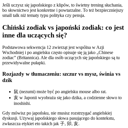
Jeśli uczysz się japońskiego z klipów, to świetny trening słuchania,
bo słownictwo jest konkretne i powtarzalne. To też bezpieczniejszy
small talk niż tematy typu polityka czy pensja.
Chiński zodiak vs japoński zodiak: co jest
inne dla uczących się?
Podstawowa sekwencja 12 zwierząt jest wspólna w Azji
Wschodniej i po angielsku często opisuje się ją jako „Chinese
zodiac” (Britannica). Ale dla osób uczących się japońskiego są tu
przewidywalne pułapki.
Rozjazdy w tłumaczeniu: szczur vs mysz, świnia vs
dzik
鼠 (nezumi) może być po angielsku mouse albo rat.
亥 w Japonii wyobraża się jako dzika, a codzienne słowo to
inoshishi.
Gdy mówisz po japońsku, nie musisz rozstrzygać angielskiej
dyskusji. Używaj japońskiego słowa pasującego do kontekstu,
zwłaszcza etykiet eto takich jak 子, 卯, 亥.