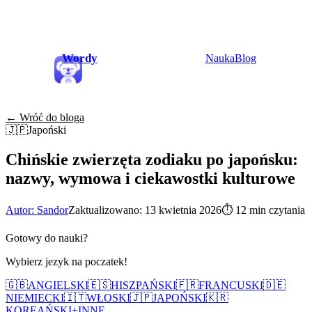
Wordy
Nauka
Blog
← Wróć do bloga
🇯🇵
Japoński
Chińskie zwierzęta zodiaku po japońsku:
nazwy, wymowa i ciekawostki kulturowe
Autor: Sandor
Zaktualizowano: 13 kwietnia 2026
⏱
12 min czytania
Gotowy do nauki?
Wybierz jezyk na poczatek!
🇬🇧
ANGIELSKI
🇪🇸
HISZPAŃSKI
🇫🇷
FRANCUSKI
🇩🇪
NIEMIECKI
🇮🇹
WŁOSKI
🇯🇵
JAPOŃSKI
🇰🇷
KOREAŃSKI
+
INNE...