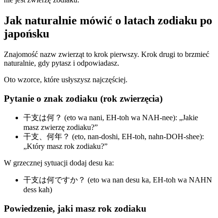
Jak naturalnie mówić o latach zodiaku po
japońsku
Znajomość nazw zwierząt to krok pierwszy. Krok drugi to brzmieć
naturalnie, gdy pytasz i odpowiadasz.
Oto wzorce, które usłyszysz najczęściej.
Pytanie o znak zodiaku (rok zwierzęcia)
干支は何？ (eto wa nani, EH-toh wa NAH-nee): „Jakie
masz zwierzę zodiaku?”
干支、何年？ (eto, nan-doshi, EH-toh, nahn-DOH-shee):
„Który masz rok zodiaku?”
W grzecznej sytuacji dodaj desu ka:
干支は何ですか？ (eto wa nan desu ka, EH-toh wa NAHN
dess kah)
Powiedzenie, jaki masz rok zodiaku