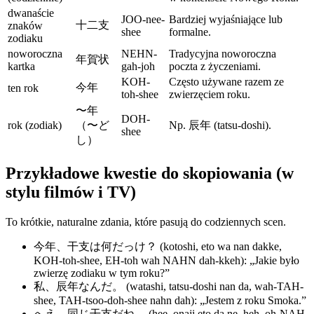
dwanaście
JOO-nee-
Bardziej wyjaśniające lub
十二支
znaków
shee
formalne.
zodiaku
noworoczna
NEHN-
Tradycyjna noworoczna
年賀状
kartka
gah-joh
poczta z życzeniami.
KOH-
Często używane razem ze
今年
ten rok
toh-shee
zwierzęciem roku.
〜年
DOH-
rok (zodiak)
（〜ど
Np. 辰年 (tatsu-doshi).
shee
し）
Przykładowe kwestie do skopiowania (w
stylu filmów i TV)
To krótkie, naturalne zdania, które pasują do codziennych scen.
今年、干支は何だっけ？ (kotoshi, eto wa nan dakke,
KOH-toh-shee, EH-toh wah NAHN dah-kkeh): „Jakie było
zwierzę zodiaku w tym roku?”
私、辰年なんだ。 (watashi, tatsu-doshi nan da, wah-TAH-
shee, TAH-tsoo-doh-shee nahn dah): „Jestem z roku Smoka.”
へえ、同じ干支だね。 (hee, onaji eto da ne, heh, oh-NAH-