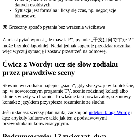
danych osobistych.
Sytuacja jest formalna i liczy się czas, np. negocjacje
biznesowe.
🌍
Grzeczny sposób pytania bez wrażenia wścibstwa
Zamiast pytać wprost „Ile masz lat?”, pytanie „干支は何ですか？”
może brzmieć łagodniej. Nadal jednak sugeruje przedział rocznika,
więc wyczuj sytuację i zostaw przestrzeń na odmowę.
Ćwicz z Wordy: ucz się słów zodiaku
przez prawdziwe sceny
Słownictwo zodiaku najlepiej „siada”, gdy słyszysz je w kontekście,
np. w noworocznym programie TV, scenie rodzinnej kolacji albo
klipie z wizyty w chramie. To właśnie taki powtarzalny, sezonowy
kontakt z językiem przyspiesza rozumienie ze słuchu.
Jeśli układasz szerszy plan nauki, zacznij od
indeksu bloga Wordy
i
łącz artykuły kulturowe takie jak ten z podstawowymi
przewodnikami konwersacyjnymi.
Podsumowanie: 12 zwierząt, dwa