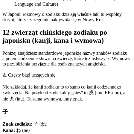
Language and Culture)
W Japonii rozmowy o zodiaku działają właśnie tak: to wspólny
skrypt, który szczególnie uaktywnia się w Nowy Rok.
12 zwierząt chińskiego zodiaku po
japońsku (kanji, kana i wymowa)
Poniżej znajdziesz standardowe japońskie nazwy znaków zodiaku,
a potem codzienne słowo na zwierzę, które też usłyszysz. Wymowy
to przybliżenia przyjazne dla osób znających angielski.
⚠️
Częsty błąd uczących się
Nie zakładaj, że kanji zodiaku to to samo co kanji codziennego
zwierzęcia. Na przykład zodiakalny „pies” to 戌 (inu, EE-noo), a
nie 犬 (inu). Ta sama wymowa, inny znak.
子
Znak zodiaku:
子 (ね)
Kana:
ね (ne)