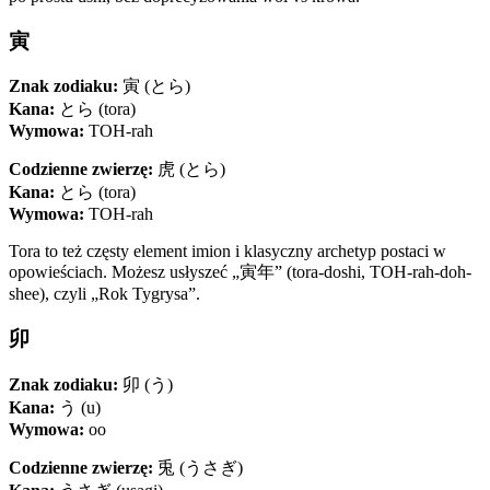
寅
Znak zodiaku:
寅 (とら)
Kana:
とら (tora)
Wymowa:
TOH-rah
Codzienne zwierzę:
虎 (とら)
Kana:
とら (tora)
Wymowa:
TOH-rah
Tora to też częsty element imion i klasyczny archetyp postaci w
opowieściach. Możesz usłyszeć „寅年” (tora-doshi, TOH-rah-doh-
shee), czyli „Rok Tygrysa”.
卯
Znak zodiaku:
卯 (う)
Kana:
う (u)
Wymowa:
oo
Codzienne zwierzę:
兎 (うさぎ)