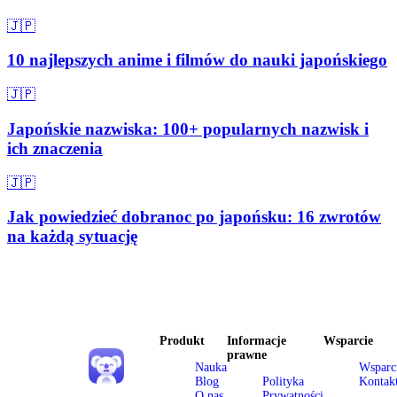
🇯🇵
10 najlepszych anime i filmów do nauki japońskiego
🇯🇵
Japońskie nazwiska: 100+ popularnych nazwisk i
ich znaczenia
🇯🇵
Jak powiedzieć dobranoc po japońsku: 16 zwrotów
na każdą sytuację
Produkt
Informacje
Wsparcie
prawne
Nauka
Wsparc
Blog
Polityka
Kontak
O nas
Prywatności