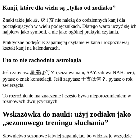
Kanji, które dla wielu są „tylko od zodiaku”
Znaki takie jak 辰, 戌 i 亥 nie należą do codziennych kanji dla
początkujących w wielu podręcznikach. Dlatego warto uczyć się ich
najpierw jako symboli, a nie jako ogólnej praktyki czytania.
Praktyczne podejście: zapamiętaj czytanie w kana i rozpoznawaj
kształt kanji na kalendarzach.
Eto to nie zachodnia astrologia
Jeśli zapytasz 星座は何？ (seiza wa nani, SAY-zah wa NAH-nee),
pytasz o znak konstelacji. Jeśli zapytasz 干支は何？, pytasz o rok
zwierzęcia.
To rozróżnienie ma znaczenie i często bywa nieporozumieniem w
rozmowach dwujęzycznych.
Wskazówka do nauki: użyj zodiaku jako
„sezonowego treningu słuchania”
Słownictwo sezonowe łatwiej zapamiętać, bo widzisz je wszędzie