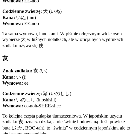
Wymowa:
EE-noo
Codzienne zwierzę:
犬 (いぬ)
Kana:
いぬ (inu)
Wymowa:
EE-noo
Ta sama wymowa, inne kanji. W piśmie odręcznym wiele osób
wybierze 犬 w luźnych notatkach, ale w oficjalnych wydrukach
zodiaku używa się 戌.
亥
Znak zodiaku:
亥 (い)
Kana:
い (i)
Wymowa:
ee
Codzienne zwierzę:
猪 (いのしし)
Kana:
いのしし (inoshishi)
Wymowa:
ee-noh-SHEE-shee
To kolejna częsta pułapka tłumaczeniowa. W japońskim użyciu
zodiaku 亥 oznacza dzika, a nie świnię hodowlaną. Jeśli powiesz
buta (ぶた, BOO-tah), to „świnia” w codziennym japońskim, ale to
nie jest zwierzę zodiaku.