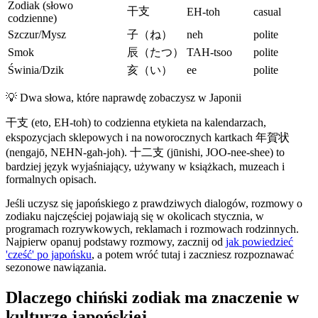
Zodiak (słowo
干支
EH-toh
casual
codzienne)
Szczur/Mysz
子（ね）
neh
polite
Smok
辰（たつ）
TAH-tsoo
polite
Świnia/Dzik
亥（い）
ee
polite
💡
Dwa słowa, które naprawdę zobaczysz w Japonii
干支 (eto, EH-toh) to codzienna etykieta na kalendarzach,
ekspozycjach sklepowych i na noworocznych kartkach 年賀状
(nengajō, NEHN-gah-joh). 十二支 (jūnishi, JOO-nee-shee) to
bardziej język wyjaśniający, używany w książkach, muzeach i
formalnych opisach.
Jeśli uczysz się japońskiego z prawdziwych dialogów, rozmowy o
zodiaku najczęściej pojawiają się w okolicach stycznia, w
programach rozrywkowych, reklamach i rozmowach rodzinnych.
Najpierw opanuj podstawy rozmowy, zacznij od
jak powiedzieć
'cześć' po japońsku
, a potem wróć tutaj i zaczniesz rozpoznawać
sezonowe nawiązania.
Dlaczego chiński zodiak ma znaczenie w
kulturze japońskiej