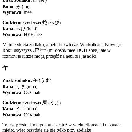
Znak zodiaku:
巳 (み)
Kana:
み (mi)
Wymowa:
mee
Codzienne zwierzę:
蛇 (へび)
Kana:
へび (hebi)
Wymowa:
HEH-bee
Mi to etykieta zodiaku, a hebi to zwierzę. W okolicach Nowego
Roku usłyszysz „巳年” (mi-doshi, mee-DOH-shee), ale w
rozmowie ludzie mogą przejść na hebi dla jasności.
午
Znak zodiaku:
午 (うま)
Kana:
うま (uma)
Wymowa:
OO-mah
Codzienne zwierzę:
馬 (うま)
Kana:
うま (uma)
Wymowa:
OO-mah
To jest proste. Uma pojawia się też w wielu idiomach i nazwach
miejsc, więc przydaje się nie tylko przy zodiaku.