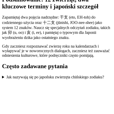
kluczowe terminy i japoński szczegół
Zapamiętaj dwa pojęcia nadrzędne: 干支 (eto, EH-toh) do
codziennego użycia oraz 十二支 (jūnishi, JOO-nee-shee) jako
system 12 znaków. Naucz się specjalnych odczytań zodiaku, takich
jak 卯 (u, oo) i 亥 (i, ee), i pamiętaj o typowym dla Japonii
wyobrażeniu dzika jako ostatniego znaku.
Gdy zaczniesz rozpoznawać zwierzę roku na kalendarzach i
wyłapywać je w noworocznych dialogach, zaczniesz też zauważać
odniesienia kulturowe, które podręczniki często pomijają.
Często zadawane pytania
Jak nazywają się po japońsku zwierzęta chińskiego zodiaku?