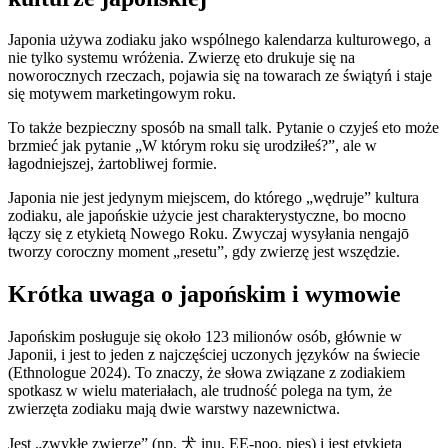
Japonia używa zodiaku jako wspólnego kalendarza kulturowego, a
nie tylko systemu wróżenia. Zwierzę eto drukuje się na
noworocznych rzeczach, pojawia się na towarach ze świątyń i staje
się motywem marketingowym roku.
To także bezpieczny sposób na small talk. Pytanie o czyjeś eto może
brzmieć jak pytanie „W którym roku się urodziłeś?”, ale w
łagodniejszej, żartobliwej formie.
Japonia nie jest jedynym miejscem, do którego „wędruje” kultura
zodiaku, ale japońskie użycie jest charakterystyczne, bo mocno
łączy się z etykietą Nowego Roku. Zwyczaj wysyłania nengajō
tworzy coroczny moment „resetu”, gdy zwierzę jest wszędzie.
Krótka uwaga o japońskim i wymowie
Japońskim posługuje się około 123 milionów osób, głównie w
Japonii, i jest to jeden z najczęściej uczonych języków na świecie
(Ethnologue 2024). To znaczy, że słowa związane z zodiakiem
spotkasz w wielu materiałach, ale trudność polega na tym, że
zwierzęta zodiaku mają dwie warstwy nazewnictwa.
Jest „zwykłe zwierzę” (np. 犬 inu, EE-noo, pies) i jest etykieta