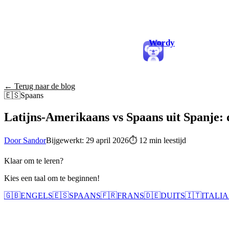
Wordy
← Terug naar de blog
🇪🇸
Spaans
Latijns-Amerikaans vs Spaans uit Spanje: d
Door Sandor
Bijgewerkt: 29 april 2026
⏱
12 min leestijd
Klaar om te leren?
Kies een taal om te beginnen!
🇬🇧
ENGELS
🇪🇸
SPAANS
🇫🇷
FRANS
🇩🇪
DUITS
🇮🇹
ITALI