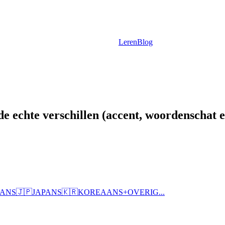
Leren
Blog
e echte verschillen (accent, woordenschat e
AANS
🇯🇵
JAPANS
🇰🇷
KOREAANS
+
OVERIG...