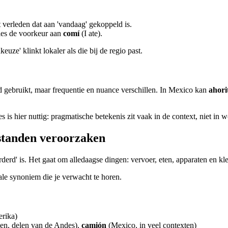
 verleden dat aan 'vandaag' gekoppeld is.
ties de voorkeur aan
comí
(I ate).
uze' klinkt lokaler als die bij de regio past.
 gebruikt, maar frequentie en nuance verschillen. In Mexico kan
ahori
is hier nuttig: pragmatische betekenis zit vaak in de context, niet in 
standen veroorzaken
derd' is. Het gaat om alledaagse dingen: vervoer, eten, apparaten en kl
nale synoniem die je verwacht te horen.
erika)
en, delen van de Andes),
camión
(Mexico, in veel contexten)