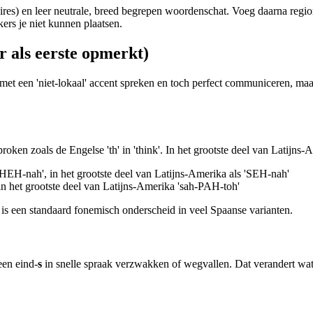
ires) en leer neutrale, breed begrepen woordenschat. Voeg daarna regi
ers je niet kunnen plaatsen.
r als eerste opmerkt)
et een 'niet-lokaal' accent spreken en toch perfect communiceren, maar a
proken zoals de Engelse 'th' in 'think'. In het grootste deel van Latijn
'THEH-nah', in het grootste deel van Latijns-Amerika als 'SEH-nah'
in het grootste deel van Latijns-Amerika 'sah-PAH-toh'
et is een standaard fonemisch onderscheid in veel Spaanse varianten.
een eind-
s
in snelle spraak verzwakken of wegvallen. Dat verandert wat 