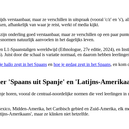
s verstaanbaar, maar ze verschillen in uitspraak (vooral 'c/z' en 's'),
n, afhankelijk van waar je reist, werkt of media kijkt.
ijn onderling goed verstaanbaar, maar ze verschillen op een paar punten 
ormen natuurlijk aanvoelen in het dagelijks leven.
 L1-Spaanstaligen wereldwijd (Ethnologue, 27e editie, 2024), en Insti
 Juist door die schaal is variatie normaal, en daarom hebben leerlingen
je hallo zegt in het Spaans
en
hoe je gedag zegt in het Spaans
, en kom 
nder 'Spaans uit Spanje' en 'Latijns-Amerika
nje horen, vooral de centraal-noordelijke normen die veel leerlingen in
Mexico, Midden-Amerika, het Caribisch gebied en Zuid-Amerika, elk me
atijns-Amerikaans', maar ze klinken niet hetzelfde.