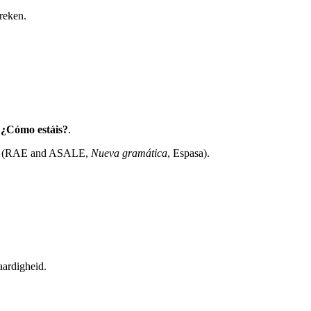
preken.
k
¿Cómo estáis?
.
out' (RAE and ASALE,
Nueva gramática
, Espasa).
vaardigheid.