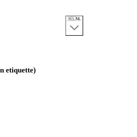
🇳🇱
NL
n etiquette)