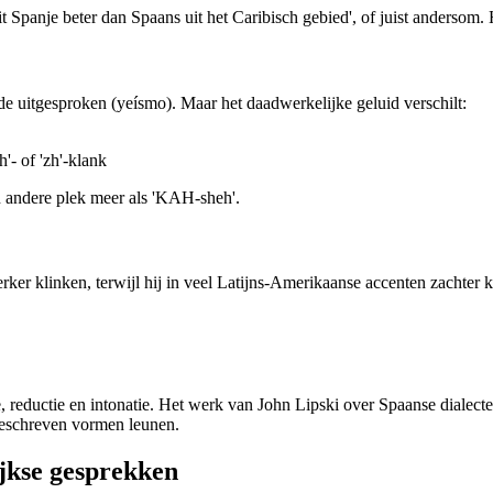
 Spanje beter dan Spaans uit het Caribisch gebied', of juist andersom. 
de uitgesproken (yeísmo). Maar het daadwerkelijke geluid verschilt:
'- of 'zh'-klank
n andere plek meer als 'KAH-sheh'.
terker klinken, terwijl hij in veel Latijns-Amerikaanse accenten zachter 
me, reductie en intonatie. Het werk van John Lipski over Spaanse dialecte
geschreven vormen leunen.
ijkse gesprekken