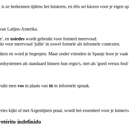
is ze herkennen tijdens het luisteren, en één set kiezen voor je eigen s
l van Latijns-Amerika.
e', en
ustedes
wordt gebruikt voor formeel meervoud.
t voor meervoud 'jullie' in zowel formele als informele contexten.
ruiken en word je begrepen. Maar onder vrienden in Spanje hoor je vaa
ystemen als standaard binnen hun regio's, niet als 'goed versus f
ruikt men
vos
in plaats van
tú
in informele spraak.
ries kijkt of met Argentijnen praat, wordt het essentieel voor je luister
etérito indefinido