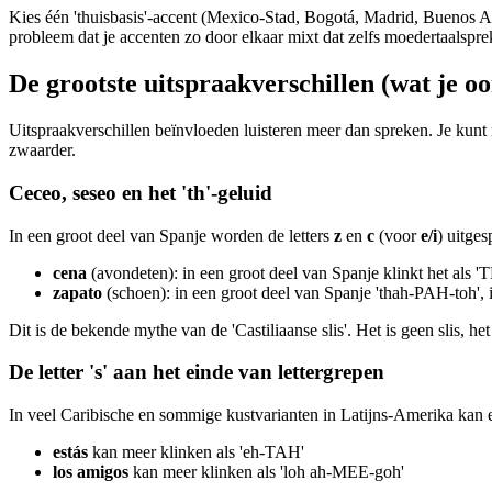
Kies één 'thuisbasis'-accent (Mexico-Stad, Bogotá, Madrid, Buenos A
probleem dat je accenten zo door elkaar mixt dat zelfs moedertaalsprek
De grootste uitspraakverschillen (wat je oo
Uitspraakverschillen beïnvloeden luisteren meer dan spreken. Je kunt m
zwaarder.
Ceceo, seseo en het 'th'-geluid
In een groot deel van Spanje worden de letters
z
en
c
(voor
e/i
) uitges
cena
(avondeten): in een groot deel van Spanje klinkt het als 
zapato
(schoen): in een groot deel van Spanje 'thah-PAH-toh', 
Dit is de bekende mythe van de 'Castiliaanse slis'. Het is geen slis, h
De letter 's' aan het einde van lettergrepen
In veel Caribische en sommige kustvarianten in Latijns-Amerika kan 
estás
kan meer klinken als 'eh-TAH'
los amigos
kan meer klinken als 'loh ah-MEE-goh'