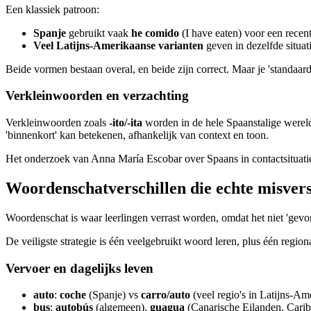
Een klassiek patroon:
Spanje
gebruikt vaak
he comido
(I have eaten) voor een recent
Veel Latijns-Amerikaanse varianten
geven in dezelfde situa
Beide vormen bestaan overal, en beide zijn correct. Maar je 'standaardke
Verkleinwoorden en verzachting
Verkleinwoorden zoals
-ito/-ita
worden in de hele Spaanstalige wereld
'binnenkort' kan betekenen, afhankelijk van context en toon.
Het onderzoek van Anna María Escobar over Spaans in contactsituaties 
Woordenschatverschillen die echte misver
Woordenschat is waar leerlingen verrast worden, omdat het niet 'gevor
De veiligste strategie is één veelgebruikt woord leren, plus één regio
Vervoer en dagelijks leven
auto
:
coche
(Spanje) vs
carro/auto
(veel regio's in Latijns-Am
bus
:
autobús
(algemeen),
guagua
(Canarische Eilanden, Carib