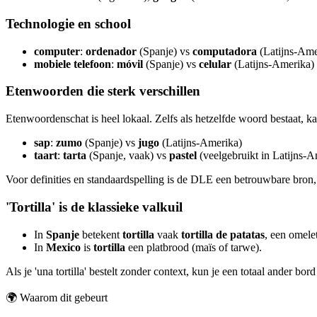
Technologie en school
computer
:
ordenador
(Spanje) vs
computadora
(Latijns-Ame
mobiele telefoon
:
móvil
(Spanje) vs
celular
(Latijns-Amerika)
Etenwoorden die sterk verschillen
Etenwoordenschat is heel lokaal. Zelfs als hetzelfde woord bestaat, ka
sap
:
zumo
(Spanje) vs
jugo
(Latijns-Amerika)
taart
:
tarta
(Spanje, vaak) vs
pastel
(veelgebruikt in Latijns-A
Voor definities en standaardspelling is de DLE een betrouwbare bro
'Tortilla' is de klassieke valkuil
In
Spanje
betekent
tortilla
vaak
tortilla de patatas
, een omele
In
Mexico
is
tortilla
een platbrood (maïs of tarwe).
Als je 'una tortilla' bestelt zonder context, kun je een totaal ander bord
🌍
Waarom dit gebeurt