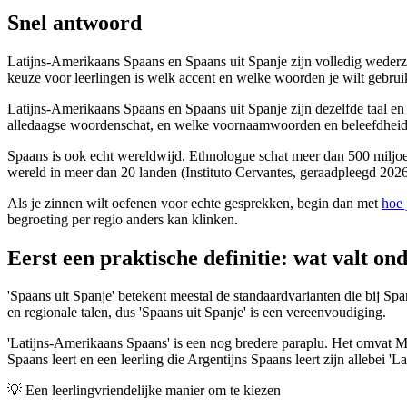
Snel antwoord
Latijns-Amerikaans Spaans en Spaans uit Spanje zijn volledig wederzijd
keuze voor leerlingen is welk accent en welke woorden je wilt gebruike
Latijns-Amerikaans Spaans en Spaans uit Spanje zijn dezelfde taal en z
alledaagse woordenschat, en welke voornaamwoorden en beleefdheidsn
Spaans is ook echt wereldwijd. Ethnologue schat meer dan 500 miljoen
wereld in meer dan 20 landen (Instituto Cervantes, geraadpleegd 2026).
Als je zinnen wilt oefenen voor echte gesprekken, begin dan met
hoe 
begroeting per regio anders kan klinken.
Eerst een praktische definitie: wat valt o
'Spaans uit Spanje' betekent meestal de standaardvarianten die bij Spa
en regionale talen, dus 'Spaans uit Spanje' is een vereenvoudiging.
'Latijns-Amerikaans Spaans' is een nog bredere paraplu. Het omvat 
Spaans leert en een leerling die Argentijns Spaans leert zijn allebei 'L
💡
Een leerlingvriendelijke manier om te kiezen