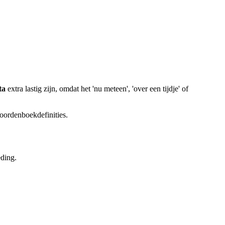
ta
extra lastig zijn, omdat het 'nu meteen', 'over een tijdje' of
woordenboekdefinities.
eding.