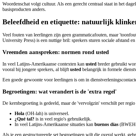
Woordenschat volgt cultuur. Als een gerecht centraal staat in het dage
basisproducten anders.
Beleefdheid en etiquette: natuurlijk klinken
Veel fouten van leerlingen zijn geen grammaticafouten, maar 'toonfo
University Press) is een nuttige bril: sprekers sturen sociale afstand e
Vreemden aanspreken: normen rond usted
In veel Latijns-Amerikaanse contexten kan
usted
breder gebruikt word
vooral bij jongere sprekers, al blijft
usted
belangrijk in formele dienstv
Een goede gewoonte voor leerlingen is om in dienstverleningscontac
Begroetingen: wat verandert is de 'extra regel'
De kernbegroeting is gedeeld, maar de 'vervolgzin' verschilt per regio 
Hola
(OH-lah) is universeel.
¿Qué tal?
is in veel regio's gebruikelijk.
In veel Latijns-Amerikaanse situaties kan
buenos días
(BWEH-no
Als je een gestructureerde set begroetingen wilt die overal werkt, ge