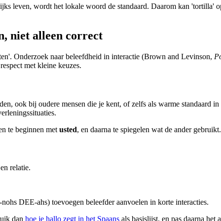
lijks leven, wordt het lokale woord de standaard. Daarom kan 'tortilla' o
, niet alleen correct
uten'. Onderzoek naar beleefdheid in interactie (Brown and Levinson,
Po
n respect met kleine keuzes.
en, ook bij oudere mensen die je kent, of zelfs als warme standaard i
erleningssituaties.
ten te beginnen met
usted
, en daarna te spiegelen wat de ander gebruikt.
en relatie.
hs DEE-ahs) toevoegen beleefder aanvoelen in korte interacties.
bruik dan
hoe je hallo zegt in het Spaans
als basislijst, en pas daarna het 