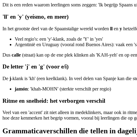
Dit is een reden waarom leerlingen soms zeggen: 'Ik begrijp Spaans uit
'll' en 'y' (yeísmo, en meer)
In het grootste deel van de Spaanstalige wereld worden
ll
en
y
hetzelf
Veel regio's: een 'y'-klank, zoals de 'Y' in 'yes'
Argentinië en Uruguay (vooral rond Buenos Aires): vaak een 'sh
Dus
calle
(straat) kan op de ene plek klinken als 'KAH-yeh' en op ee
De letter 'j' en 'g' (voor e/i)
De
j
-klank is 'kh' (een keelklank). In veel delen van Spanje kan die s
jamón
: 'khah-MOHN' (sterkte verschilt per regio)
Ritme en snelheid: het verborgen verschil
Veel van een 'accent' zit niet alleen in medeklinkers, maar ook in rit
hoe deze kenmerken het begrip vormen, vooral bij leerlingen die op 
Grammaticaverschillen die tellen in dagel