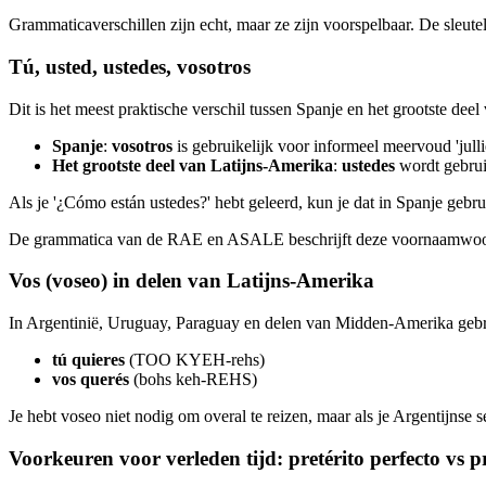
Grammaticaverschillen zijn echt, maar ze zijn voorspelbaar. De sleutel 
Tú, usted, ustedes, vosotros
Dit is het meest praktische verschil tussen Spanje en het grootste dee
Spanje
:
vosotros
is gebruikelijk voor informeel meervoud 'julli
Het grootste deel van Latijns-Amerika
:
ustedes
wordt gebruik
Als je '¿Cómo están ustedes?' hebt geleerd, kun je dat in Spanje geb
De grammatica van de RAE en ASALE beschrijft deze voornaamwoords
Vos (voseo) in delen van Latijns-Amerika
In Argentinië, Uruguay, Paraguay en delen van Midden-Amerika geb
tú quieres
(TOO KYEH-rehs)
vos querés
(bohs keh-REHS)
Je hebt voseo niet nodig om overal te reizen, maar als je Argentijnse se
Voorkeuren voor verleden tijd: pretérito perfecto vs pr