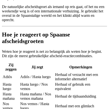
De natuurlijke afscheidsgroet als iemand op reis gaat, of het nu een
weekendje weg is of een internationale verhuizing. Je gebruikt het
overal in de Spaanstalige wereld en het klinkt altijd warm en
oprecht.
Hoe je reageert op Spaanse
afscheidsgroeten
Weten hoe je reageert is net zo belangrijk als weten hoe je begint.
Dit zijn de meest gebruikelijke afscheid-reactiecombinaties.
Zij
Jij zegt
Opmerkingen
zeggen
Herhaal of verzacht met een
Adiós
Adiós / Hasta luego
informeler alternatief
Hasta
Hasta luego / Nos
Herhaal of gebruik een
luego
vemos
equivalent
Hasta
Hasta mañana / Nos
Herhaal de tijdsaanduiding
mañana
vemos mañana
Nos
Nos vemos / Hasta
Herhaal met een glimlach
vemos
luego