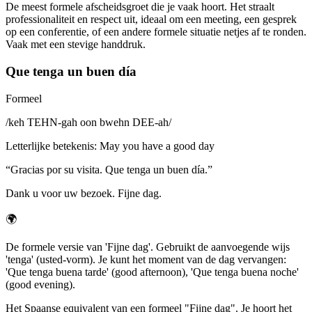
De meest formele afscheidsgroet die je vaak hoort. Het straalt
professionaliteit en respect uit, ideaal om een meeting, een gesprek
op een conferentie, of een andere formele situatie netjes af te ronden.
Vaak met een stevige handdruk.
Que tenga un buen día
Formeel
/
keh TEHN-gah oon bwehn DEE-ah
/
Letterlijke betekenis
:
May you have a good day
“
Gracias por su visita. Que tenga un buen día.
”
Dank u voor uw bezoek. Fijne dag.
🌍
De formele versie van 'Fijne dag'. Gebruikt de aanvoegende wijs
'tenga' (usted-vorm). Je kunt het moment van de dag vervangen:
'Que tenga buena tarde' (good afternoon), 'Que tenga buena noche'
(good evening).
Het Spaanse equivalent van een formeel "Fijne dag". Je hoort het