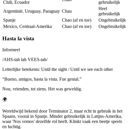
Chili, Ecuador
gebruikelijk
Heel
Argentinië, Uruguay, Paraguay
Chau
gebruikelijk
Spanje
Chao (af en toe)
Ongebruikelijk
Mexico, Centraal-Amerika
Chao (af en toe)
Ongebruikelijk
Hasta la vista
Informeel
/
AHS-tah lah VEES-tah
/
Letterlijke betekenis
:
Until the sight / Until we see each other
“
Bueno, amigos, hasta la vista. Fue genial.
”
Nou, vrienden, tot ziens. Het was geweldig.
🌍
Wereldwijd bekend door Terminator 2, maar echt in gebruik in het
Spaans, vooral in Spanje. Minder gebruikelijk in Latijns-Amerika,
waar 'Nos vemos' dezelfde rol heeft. Klinkt vaak een beetje speels
en luchtig.