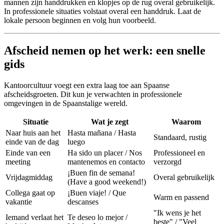
mannen zijn handdrukken en klopjes op de rug overal gebruikelijk.
In professionele situaties volstaat overal een handdruk. Laat de
lokale persoon beginnen en volg hun voorbeeld.
Afscheid nemen op het werk: een snelle
gids
Kantoorcultuur voegt een extra laag toe aan Spaanse
afscheidsgroeten. Dit kun je verwachten in professionele
omgevingen in de Spaanstalige wereld.
Situatie
Wat je zegt
Waarom
Naar huis aan het
Hasta mañana / Hasta
Standaard, rustig
einde van de dag
luego
Einde van een
Ha sido un placer / Nos
Professioneel en
meeting
mantenemos en contacto
verzorgd
¡Buen fin de semana!
Vrijdagmiddag
Overal gebruikelijk
(Have a good weekend!)
Collega gaat op
¡Buen viaje! / Que
Warm en passend
vakantie
descanses
"Ik wens je het
Iemand verlaat het
Te deseo lo mejor /
beste" / "Veel