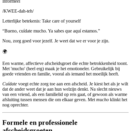
Informeel
/
KWEE-dah-teh
/
Letterlijke betekenis
:
Take care of yourself
“
Bueno, cuídate mucho. Ya sabes que aquí estamos.
”
Nou, zorg goed voor jezelf. Je weet dat we er voor je zijn.
🌍
Een warme, affectieve afscheidsgroet die echte betrokkenheid toont.
Met 'mucho' (heel erg) maak je het emotioneler. Gebruikelijk bij
goede vrienden en familie, vooral als iemand het moeilijk heeft.
Cuídate
voegt echte zorg toe aan een afscheid. Je kiest het als je wilt
dat de ander weet dat je aan hun welzijn denkt. Na slecht nieuws
van een vriend, als een familielid op reis gaat, of gewoon als warme
afsluiting tussen mensen die om elkaar geven. Met
mucho
klinkt het
nog oprechter.
Formele en professionele
afscheidsgroeten