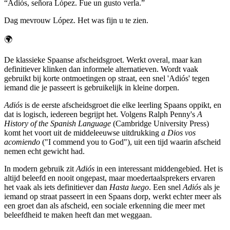
“
Adiós, señora López. Fue un gusto verla.
”
Dag mevrouw López. Het was fijn u te zien.
🌍
De klassieke Spaanse afscheidsgroet. Werkt overal, maar kan
definitiever klinken dan informele alternatieven. Wordt vaak
gebruikt bij korte ontmoetingen op straat, een snel 'Adiós' tegen
iemand die je passeert is gebruikelijk in kleine dorpen.
Adiós
is de eerste afscheidsgroet die elke leerling Spaans oppikt, en
dat is logisch, iedereen begrijpt het. Volgens Ralph Penny's
A
History of the Spanish Language
(Cambridge University Press)
komt het voort uit de middeleeuwse uitdrukking
a Dios vos
acomiendo
("I commend you to God"), uit een tijd waarin afscheid
nemen echt gewicht had.
In modern gebruik zit
Adiós
in een interessant middengebied. Het is
altijd beleefd en nooit ongepast, maar moedertaalsprekers ervaren
het vaak als iets definitiever dan
Hasta luego
. Een snel
Adiós
als je
iemand op straat passeert in een Spaans dorp, werkt echter meer als
een groet dan als afscheid, een sociale erkenning die meer met
beleefdheid te maken heeft dan met weggaan.