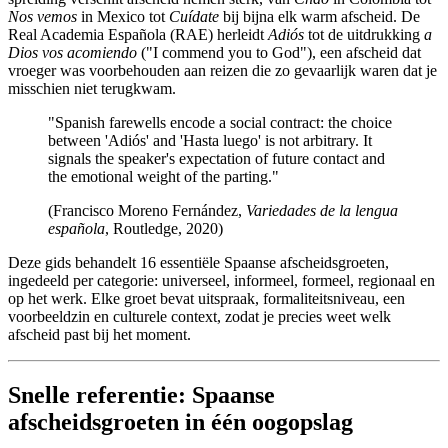
Nos vemos
in Mexico tot
Cuídate
bij bijna elk warm afscheid. De
Real Academia Española (RAE) herleidt
Adiós
tot de uitdrukking
a
Dios vos acomiendo
("I commend you to God"), een afscheid dat
vroeger was voorbehouden aan reizen die zo gevaarlijk waren dat je
misschien niet terugkwam.
"Spanish farewells encode a social contract: the choice
between 'Adiós' and 'Hasta luego' is not arbitrary. It
signals the speaker's expectation of future contact and
the emotional weight of the parting."
(Francisco Moreno Fernández,
Variedades de la lengua
española
, Routledge, 2020)
Deze gids behandelt 16 essentiële Spaanse afscheidsgroeten,
ingedeeld per categorie: universeel, informeel, formeel, regionaal en
op het werk. Elke groet bevat uitspraak, formaliteitsniveau, een
voorbeeldzin en culturele context, zodat je precies weet welk
afscheid past bij het moment.
Snelle referentie: Spaanse
afscheidsgroeten in één oogopslag