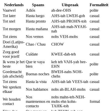
Nederlands
Spaans
Uitspraak
Formaliteit
Vaarwel
Adiós
ah-dee-OHS
polite
Tot later
Hasta luego
AHS-tah LWEH-goh
casual
Tot snel
Hasta pronto
AHS-tah PROHN-toh
casual
AHS-tah mah-NYAH-
Tot morgen
Hasta mañana
casual
nah
Tot ziens
Nos vemos
nohs VEH-mohs
casual
Doei (Latijns-
Chao / Chau
CHOW
casual
Amerika)
Zorg goed
Cuídate
KWEE-dah-teh
casual
voor jezelf
Ik wens je het
Que te vaya
keh teh VAH-yah bee-
polite
beste
bien
EHN
Goedenacht
BWEH-nahs NOH-
Buenas noches
polite
(als afscheid)
chehs
Tot ziens
Hasta la vista
AHS-tah lah VEES-tah
casual
We spreken
Nos hablamos
nohs ah-BLAH-mohs
casual
elkaar
Nos
nohs mahn-teh-NEH-
We houden
mantenemos en
mohs ehn kohn-
formal
contact
contacto
TAHK-toh