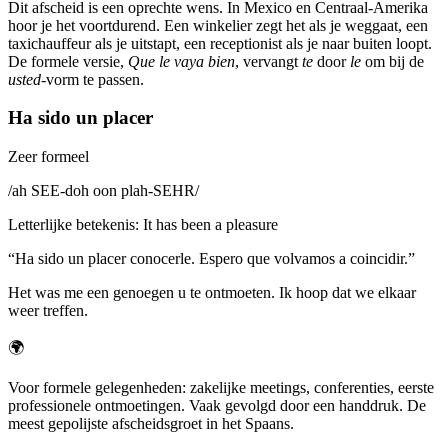
Dit afscheid is een oprechte wens. In Mexico en Centraal-Amerika
hoor je het voortdurend. Een winkelier zegt het als je weggaat, een
taxichauffeur als je uitstapt, een receptionist als je naar buiten loopt.
De formele versie,
Que le vaya bien
, vervangt
te
door
le
om bij de
usted
-vorm te passen.
Ha sido un placer
Zeer formeel
/
ah SEE-doh oon plah-SEHR
/
Letterlijke betekenis
:
It has been a pleasure
“
Ha sido un placer conocerle. Espero que volvamos a coincidir.
”
Het was me een genoegen u te ontmoeten. Ik hoop dat we elkaar
weer treffen.
🌍
Voor formele gelegenheden: zakelijke meetings, conferenties, eerste
professionele ontmoetingen. Vaak gevolgd door een handdruk. De
meest gepolijste afscheidsgroet in het Spaans.