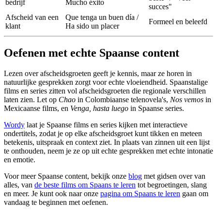
bedrijf
Mucho éxito
succes"
Afscheid van een
Que tenga un buen día /
Formeel en beleefd
klant
Ha sido un placer
Oefenen met echte Spaanse content
Lezen over afscheidsgroeten geeft je kennis, maar ze horen in
natuurlijke gesprekken zorgt voor echte vloeiendheid. Spaanstalige
films en series zitten vol afscheidsgroeten die regionale verschillen
laten zien. Let op
Chao
in Colombiaanse telenovela's,
Nos vemos
in
Mexicaanse films, en
Venga, hasta luego
in Spaanse series.
Wordy
laat je Spaanse films en series kijken met interactieve
ondertitels, zodat je op elke afscheidsgroet kunt tikken en meteen
betekenis, uitspraak en context ziet. In plaats van zinnen uit een lijst
te onthouden, neem je ze op uit echte gesprekken met echte intonatie
en emotie.
Voor meer Spaanse content, bekijk onze
blog
met gidsen over van
alles, van
de beste films om Spaans te leren
tot begroetingen, slang
en meer. Je kunt ook naar onze
pagina om Spaans te leren
gaan om
vandaag te beginnen met oefenen.