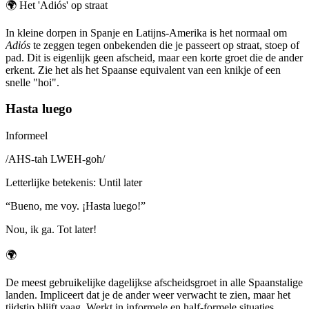
🌍
Het 'Adiós' op straat
In kleine dorpen in Spanje en Latijns-Amerika is het normaal om
Adiós
te zeggen tegen onbekenden die je passeert op straat, stoep of
pad. Dit is eigenlijk geen afscheid, maar een korte groet die de ander
erkent. Zie het als het Spaanse equivalent van een knikje of een
snelle "hoi".
Hasta luego
Informeel
/
AHS-tah LWEH-goh
/
Letterlijke betekenis
:
Until later
“
Bueno, me voy. ¡Hasta luego!
”
Nou, ik ga. Tot later!
🌍
De meest gebruikelijke dagelijkse afscheidsgroet in alle Spaanstalige
landen. Impliceert dat je de ander weer verwacht te zien, maar het
tijdstip blijft vaag. Werkt in informele en half-formele situaties.