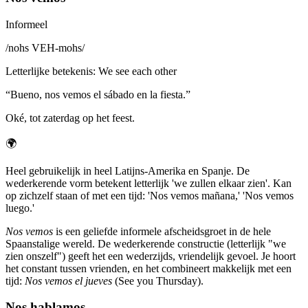
Informeel
/
nohs VEH-mohs
/
Letterlijke betekenis
:
We see each other
“
Bueno, nos vemos el sábado en la fiesta.
”
Oké, tot zaterdag op het feest.
🌍
Heel gebruikelijk in heel Latijns-Amerika en Spanje. De
wederkerende vorm betekent letterlijk 'we zullen elkaar zien'. Kan
op zichzelf staan of met een tijd: 'Nos vemos mañana,' 'Nos vemos
luego.'
Nos vemos
is een geliefde informele afscheidsgroet in de hele
Spaanstalige wereld. De wederkerende constructie (letterlijk "we
zien onszelf") geeft het een wederzijds, vriendelijk gevoel. Je hoort
het constant tussen vrienden, en het combineert makkelijk met een
tijd:
Nos vemos el jueves
(See you Thursday).
Nos hablamos