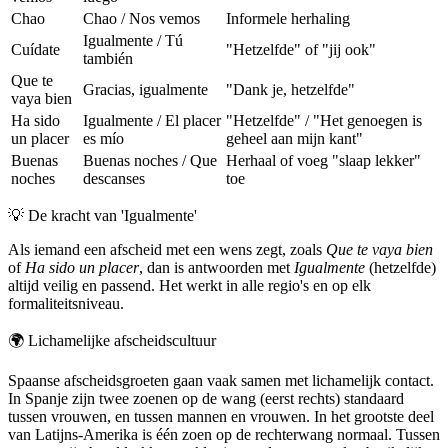
Chao
Chao / Nos vemos
Informele herhaling
Igualmente / Tú
Cuídate
"Hetzelfde" of "jij ook"
también
Que te
Gracias, igualmente
"Dank je, hetzelfde"
vaya bien
Ha sido
Igualmente / El placer
"Hetzelfde" / "Het genoegen is
un placer
es mío
geheel aan mijn kant"
Buenas
Buenas noches / Que
Herhaal of voeg "slaap lekker"
noches
descanses
toe
💡
De kracht van 'Igualmente'
Als iemand een afscheid met een wens zegt, zoals
Que te vaya bien
of
Ha sido un placer
, dan is antwoorden met
Igualmente
(hetzelfde)
altijd veilig en passend. Het werkt in alle regio's en op elk
formaliteitsniveau.
🌍
Lichamelijke afscheidscultuur
Spaanse afscheidsgroeten gaan vaak samen met lichamelijk contact.
In Spanje zijn twee zoenen op de wang (eerst rechts) standaard
tussen vrouwen, en tussen mannen en vrouwen. In het grootste deel
van Latijns-Amerika is één zoen op de rechterwang normaal. Tussen