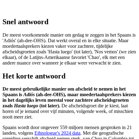
Snel antwoord
De meest voorkomende manier om gedag te zeggen in het Spaans is
'Adiós' (ah-dee-OHS). Dat werkt overal en in elke situatie. Maar
moedertaalsprekers kiezen vaker voor zachtere, tijdelijke
afscheidsgroeten zoals 'Hasta luego' (tot later), 'Nos vemos' (we zien
elkaar), of de Latijns-Amerikaanse favoriet 'Chao', elk met een
andere nuance over wanneer je elkaar weer verwacht te zien.
Het korte antwoord
De meest gebruikelijke manier om afscheid te nemen in het
Spaans is
Adiós
(ah-dee-OHS), maar moedertaalsprekers kiezen
in het dagelijks leven meestal voor zachtere afscheidsgroeten
zoals
Hasta luego
(tot later).
De afscheidsgroet die je kiest, laat
horen of je iemand over vijf minuten, volgende week, of misschien
nooit meer ziet.
Spaans wordt door ongeveer 559 miljoen mensen gesproken in 21
landen, volgens
Ethnologue's 2024 data
. Met die geografische
spreiding verschilt afscheid nemen sterk, van
Chao
in Colombia tot