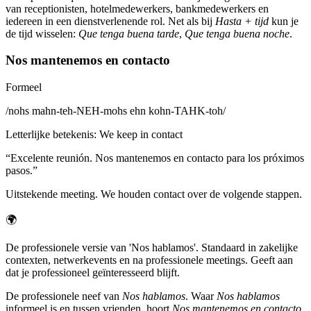
van receptionisten, hotelmedewerkers, bankmedewerkers en
iedereen in een dienstverlenende rol. Net als bij
Hasta + tijd
kun je
de tijd wisselen:
Que tenga buena tarde
,
Que tenga buena noche
.
Nos mantenemos en contacto
Formeel
/
nohs mahn-teh-NEH-mohs ehn kohn-TAHK-toh
/
Letterlijke betekenis
:
We keep in contact
“
Excelente reunión. Nos mantenemos en contacto para los próximos
pasos.
”
Uitstekende meeting. We houden contact over de volgende stappen.
🌍
De professionele versie van 'Nos hablamos'. Standaard in zakelijke
contexten, netwerkevents en na professionele meetings. Geeft aan
dat je professioneel geïnteresseerd blijft.
De professionele neef van
Nos hablamos
. Waar
Nos hablamos
informeel is en tussen vrienden, hoort
Nos mantenemos en contacto