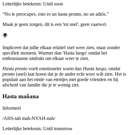
Letterlijke betekenis
:
Until soon
“
No te preocupes, esto es un hasta pronto, no un adiós.
”
Maak je geen zorgen, dit is een 'tot snel', geen vaarwel.
🌍
Impliceert dat jullie elkaar relatief snel weer zien, maar zonder
specifiek moment. Warmer dan 'Hasta luego' omdat het
enthousiasme uitdrukt om elkaar weer te zien.
Hasta pronto
voelt emotioneler warm dan
Hasta luego
, omdat
pronto
(snel) laat horen dat je de ander echt weer wilt zien. Het is
populair aan het einde van etentjes met goede vrienden en bij
afscheid van familie die je te weinig ziet.
Hasta mañana
Informeel
/
AHS-tah mah-NYAH-nah
/
Letterlijke betekenis
:
Until tomorrow