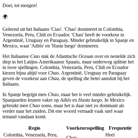
Doei, tot morgen!
🌍
Geleend uit het Italiaans 'Ciao'. 'Chao' domineert in Colombia,
Venezuela, Peru, Chili en Ecuador. 'Chau' heeft de voorkeur in
Argentinië, Uruguay en Paraguay. Minder gebruikelijk in Spanje en
Mexico, waar 'Adiós' en 'Hasta luego' domineren.
Het Italiaanse
Ciao
stak de Atlantische Oceaan over en nestelde zich
diep in het Latijns-Amerikaanse Spaans, maar onderweg splitste het
in twee spellingen. Colombia, Venezuela, Peru, Chili en Ecuador
kiezen bijna altijd voor
Chao
. Argentinië, Uruguay en Paraguay
geven de voorkeur aan
Chau
, de spelling die beter aansluit bij het
Italiaans.
In Spanje begrijpt men
Chao
, maar het is veel minder gebruikelijk.
Spanjaarden leunen vaker op
Adiós
en
Hasta luego
. In Mexico
gebruikt men
Chao
soms, maar het is daar niet zo dominant als
verder naar het zuiden. Dit ene woord verraadt vaak snel waar
iemand vandaan komt.
Regio
Voorkeursspelling
Frequentie
Colombia, Venezuela, Peru,
Heel
Chao