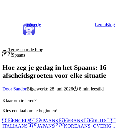
Wordy
Leren
Blog
← Terug naar de blog
🇪🇸
Spaans
Hoe zeg je gedag in het Spaans: 16
afscheidsgroeten voor elke situatie
Door Sandor
Bijgewerkt: 28 juni 2026
⏱
8 min leestijd
Klaar om te leren?
Kies een taal om te beginnen!
🇬🇧
ENGELS
🇪🇸
SPAANS
🇫🇷
FRANS
🇩🇪
DUITS
🇮🇹
ITALIAANS
🇯🇵
JAPANS
🇰🇷
KOREAANS
+
OVERIG...