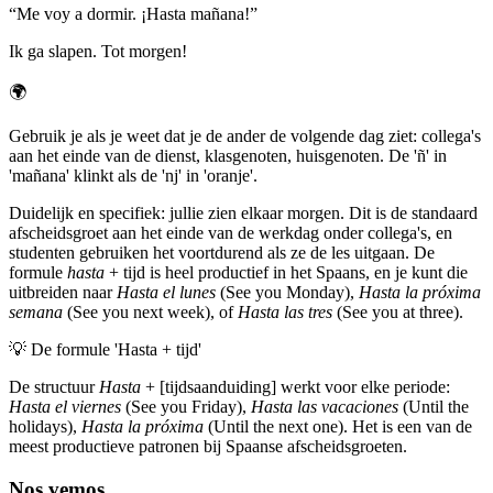
“
Me voy a dormir. ¡Hasta mañana!
”
Ik ga slapen. Tot morgen!
🌍
Gebruik je als je weet dat je de ander de volgende dag ziet: collega's
aan het einde van de dienst, klasgenoten, huisgenoten. De 'ñ' in
'mañana' klinkt als de 'nj' in 'oranje'.
Duidelijk en specifiek: jullie zien elkaar morgen. Dit is de standaard
afscheidsgroet aan het einde van de werkdag onder collega's, en
studenten gebruiken het voortdurend als ze de les uitgaan. De
formule
hasta
+ tijd is heel productief in het Spaans, en je kunt die
uitbreiden naar
Hasta el lunes
(See you Monday),
Hasta la próxima
semana
(See you next week), of
Hasta las tres
(See you at three).
💡
De formule 'Hasta + tijd'
De structuur
Hasta
+ [tijdsaanduiding] werkt voor elke periode:
Hasta el viernes
(See you Friday),
Hasta las vacaciones
(Until the
holidays),
Hasta la próxima
(Until the next one). Het is een van de
meest productieve patronen bij Spaanse afscheidsgroeten.
Nos vemos