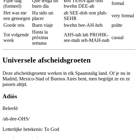
Fijne dag
Que tenga un
keh TEHN-gah oon
formal
(formeel)
buen día
bwehn DEE-ah
Het was me
Ha sido un
ah SEE-doh oon plah-
very formal
een genoegen
placer
SEHR
Goede reis
Buen viaje
bwehn bee-AH-heh
polite
Hasta la
Tot volgende
AHS-tah lah PROHK-
próxima
casual
week
see-mah seh-MAH-nah
semana
Universele afscheidsgroeten
Deze afscheidsgroeten werken in elk Spaanstalig land. Of je nu in
Madrid, Mexico-Stad of Buenos Aires bent, men begrijpt ze en ze
passen altijd.
Adiós
Beleefd
/
ah-dee-OHS
/
Letterlijke betekenis
:
To God