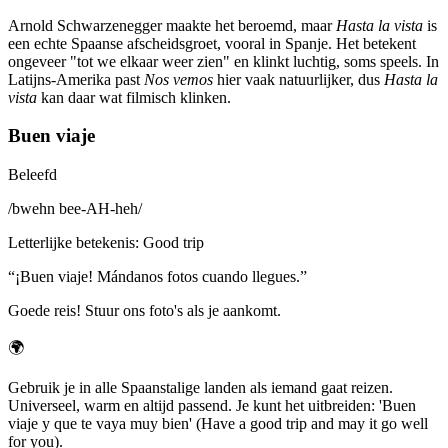
Arnold Schwarzenegger maakte het beroemd, maar
Hasta la vista
is
een echte Spaanse afscheidsgroet, vooral in Spanje. Het betekent
ongeveer "tot we elkaar weer zien" en klinkt luchtig, soms speels. In
Latijns-Amerika past
Nos vemos
hier vaak natuurlijker, dus
Hasta la
vista
kan daar wat filmisch klinken.
Buen viaje
Beleefd
/
bwehn bee-AH-heh
/
Letterlijke betekenis
:
Good trip
“
¡Buen viaje! Mándanos fotos cuando llegues.
”
Goede reis! Stuur ons foto's als je aankomt.
🌍
Gebruik je in alle Spaanstalige landen als iemand gaat reizen.
Universeel, warm en altijd passend. Je kunt het uitbreiden: 'Buen
viaje y que te vaya muy bien' (Have a good trip and may it go well
for you).