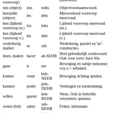
voorwerp)
ons (object)
nos
nohs
Objectvoornaamwoord.
hen/jullie
Meewerkend voorwerp
les
lehs
(object)
meervoud.
hen (lijdend
Lijdend voorwerp meervoud
los
lohs
voorwerp m.)
(m.).
hen (lijdend
Lijdend voorwerp meervoud
las
lahs
voorwerp v.)
(v.).
wederkerig
Wederkerig, passief en 'se'-
se
seh
marker
constructies.
Heel gebruikelijk werkwoord.
doen, maken
hacer
ah-SEHR
Ook voor weer: hace frío.
Beweging en nabije toekomst:
gaan
ir
eer
voy a + infinitief.
beh-
komen
venir
Beweging richting spreker.
NEER
poh-
kunnen
poder
Vermogen en toestemming.
DEHR
keh-
Wens. Ook in beleefde
willen
querer
REHR
verzoeken: quisiera.
sah-
weten (feit)
saber
Feiten, informatie.
BEHR