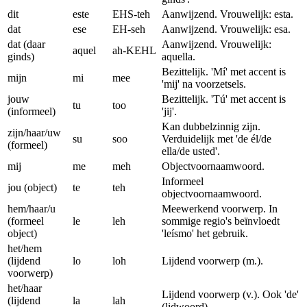
dit
este
EHS-teh
Aanwijzend. Vrouwelijk: esta.
dat
ese
EH-seh
Aanwijzend. Vrouwelijk: esa.
dat (daar
Aanwijzend. Vrouwelijk:
aquel
ah-KEHL
ginds)
aquella.
Bezittelijk. 'Mí' met accent is
mijn
mi
mee
'mij' na voorzetsels.
jouw
Bezittelijk. 'Tú' met accent is
tu
too
(informeel)
'jij'.
Kan dubbelzinnig zijn.
zijn/haar/uw
su
soo
Verduidelijk met 'de él/de
(formeel)
ella/de usted'.
mij
me
meh
Objectvoornaamwoord.
Informeel
jou (object)
te
teh
objectvoornaamwoord.
hem/haar/u
Meewerkend voorwerp. In
(formeel
le
leh
sommige regio's beïnvloedt
object)
'leísmo' het gebruik.
het/hem
(lijdend
lo
loh
Lijdend voorwerp (m.).
voorwerp)
het/haar
Lijdend voorwerp (v.). Ook 'de'
(lijdend
la
lah
(lidwoord).