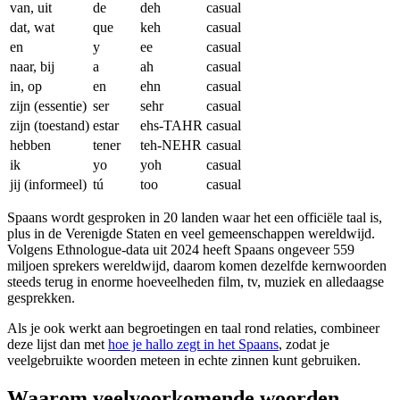
van, uit
de
deh
casual
dat, wat
que
keh
casual
en
y
ee
casual
naar, bij
a
ah
casual
in, op
en
ehn
casual
zijn (essentie)
ser
sehr
casual
zijn (toestand)
estar
ehs-TAHR
casual
hebben
tener
teh-NEHR
casual
ik
yo
yoh
casual
jij (informeel)
tú
too
casual
Spaans wordt gesproken in 20 landen waar het een officiële taal is,
plus in de Verenigde Staten en veel gemeenschappen wereldwijd.
Volgens Ethnologue-data uit 2024 heeft Spaans ongeveer 559
miljoen sprekers wereldwijd, daarom komen dezelfde kernwoorden
steeds terug in enorme hoeveelheden film, tv, muziek en alledaagse
gesprekken.
Als je ook werkt aan begroetingen en taal rond relaties, combineer
deze lijst dan met
hoe je hallo zegt in het Spaans
, zodat je
veelgebruikte woorden meteen in echte zinnen kunt gebruiken.
Waarom veelvoorkomende woorden