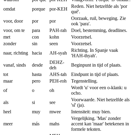
Reden. Niet hetzelfde als 'por
omdat
porque
por-KEH
qué'.
Oorzaak, ruil, beweging. Zie
voor, door
por
por
ook 'para'.
voor, om te
para
PAH-rah
Doel, bestemming, deadlines.
met
con
kohn
Voorzetsel.
zonder
sin
seen
Voorzetsel.
Richting. In Spanje vaak
naar, richting
hacia
AH-syah
'HAH-thyah'.
DEHZ-
vanaf, sinds
desde
Beginpunt in tijd of plaats.
deh
tot
hasta
AHS-tah
Eindpunt in tijd of plaats.
maar
pero
PEH-roh
Tegenstelling.
Wordt 'u' voor een o-klank: u
of
o
oh
ocho.
Voorwaarde. Niet hetzelfde als
als
si
see
'sí' (ja).
heel
muy
mwee
Intensiteit: muy bien.
Vergelijking. 'Mas' zonder
meer
más
mahs
accent kan 'maar' betekenen in
formele teksten.