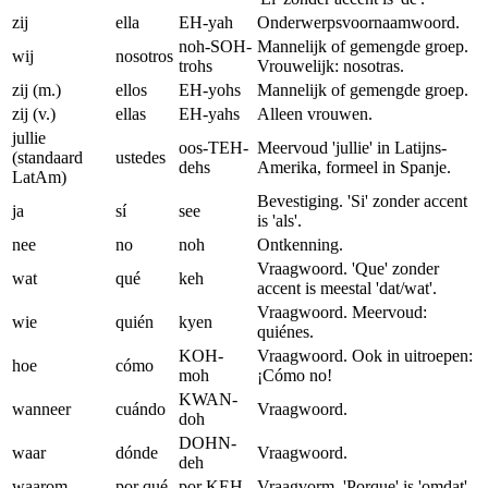
zij
ella
EH-yah
Onderwerpsvoornaamwoord.
noh-SOH-
Mannelijk of gemengde groep.
wij
nosotros
trohs
Vrouwelijk: nosotras.
zij (m.)
ellos
EH-yohs
Mannelijk of gemengde groep.
zij (v.)
ellas
EH-yahs
Alleen vrouwen.
jullie
oos-TEH-
Meervoud 'jullie' in Latijns-
(standaard
ustedes
dehs
Amerika, formeel in Spanje.
LatAm)
Bevestiging. 'Si' zonder accent
ja
sí
see
is 'als'.
nee
no
noh
Ontkenning.
Vraagwoord. 'Que' zonder
wat
qué
keh
accent is meestal 'dat/wat'.
Vraagwoord. Meervoud:
wie
quién
kyen
quiénes.
KOH-
Vraagwoord. Ook in uitroepen:
hoe
cómo
moh
¡Cómo no!
KWAN-
wanneer
cuándo
Vraagwoord.
doh
DOHN-
waar
dónde
Vraagwoord.
deh
waarom
por qué
por KEH
Vraagvorm. 'Porque' is 'omdat'.