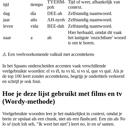
TYEHM-
Tijd of weer, afhankelijk van
tijd
tiempo
poh
context.
dag
día
DEE-ah
Zelfstandig naamwoord.
jaar
año
AH-nyoh
Zelfstandig naamwoord.
leven
vida
BEE-dah
Zelfstandig naamwoord.
Hier herhaald, omdat dit vaak
naar
a
ah
het lastigste 'onzichtbare' woord
is om te horen.
⚠️
Een veelvoorkomende valkuil met accenttekens
In het Spaans onderscheiden accenten vaak verschillende
veelgebruikte woorden: el vs él, tu vs tú, si vs sí, que vs qué. Als je
de top 100 leert zonder accenttekens, begrijp je ondertitels verkeerd
en schrijf je ook fout.
Hoe je deze lijst gebruikt met films en tv
(Wordy-methode)
Veelgebruikte woorden leer je het makkelijkst in context, omdat je
brein ze opslaat als een chunk, niet als een flashcard. Een zin als
No
lo sé
(noh loh seh, "Ik weet het niet") leert
no
,
lo
en
sé
samen.