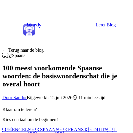
Wordy
Leren
Blog
← Terug naar de blog
🇪🇸
Spaans
100 meest voorkomende Spaanse
woorden: de basiswoordenschat die je
overal hoort
Door Sandor
Bijgewerkt: 15 juli 2026
⏱
11 min leestijd
Klaar om te leren?
Kies een taal om te beginnen!
🇬🇧
ENGELS
🇪🇸
SPAANS
🇫🇷
FRANS
🇩🇪
DUITS
🇮🇹