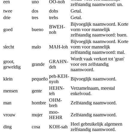
een
uno
OO-noh
zelfstandig naamwoord: un.
twee
dos
dohs
Getal.
drie
tres
trehs
Getal.
Bijvoeglijk naamwoord. Korte
BWEH-
goed
bueno
vorm voor mannelijk
noh
zelfstandig naamwoord: buen.
Bijvoeglijk naamwoord. Korte
slecht
malo
MAH-loh
vorm voor mannelijk
zelfstandig naamwoord: mal.
Wordt vaak verkort tot 'gran'
groot,
GRAHN-
grande
voor een zelfstandig
geweldig
deh
naamwoord.
peh-KEH-
klein
pequeño
Bijvoeglijk naamwoord.
nyoh
HEHN-
Verzamelnaam, meestal
mensen
gente
teh
enkelvoud.
OHM-
man
hombre
Zelfstandig naamwoord.
breh
moo-
vrouw
mujer
Zelfstandig naamwoord.
HEHR
Heel gebruikelijk algemeen
ding
cosa
KOH-sah
zelfstandig naamwoord.