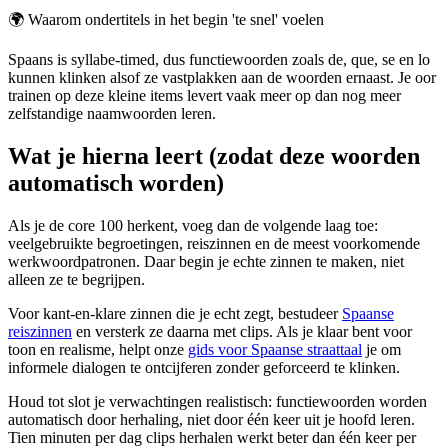
🌍
Waarom ondertitels in het begin 'te snel' voelen
Spaans is syllabe-timed, dus functiewoorden zoals de, que, se en lo
kunnen klinken alsof ze vastplakken aan de woorden ernaast. Je oor
trainen op deze kleine items levert vaak meer op dan nog meer
zelfstandige naamwoorden leren.
Wat je hierna leert (zodat deze woorden
automatisch worden)
Als je de core 100 herkent, voeg dan de volgende laag toe:
veelgebruikte begroetingen, reiszinnen en de meest voorkomende
werkwoordpatronen. Daar begin je echte zinnen te maken, niet
alleen ze te begrijpen.
Voor kant-en-klare zinnen die je echt zegt, bestudeer
Spaanse
reiszinnen
en versterk ze daarna met clips. Als je klaar bent voor
toon en realisme, helpt onze
gids voor Spaanse straattaal
je om
informele dialogen te ontcijferen zonder geforceerd te klinken.
Houd tot slot je verwachtingen realistisch: functiewoorden worden
automatisch door herhaling, niet door één keer uit je hoofd leren.
Tien minuten per dag clips herhalen werkt beter dan één keer per