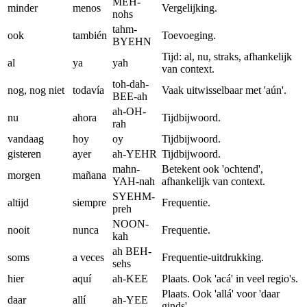
MEH-
minder
menos
Vergelijking.
nohs
tahm-
ook
también
Toevoeging.
BYEHN
Tijd: al, nu, straks, afhankelijk
al
ya
yah
van context.
toh-dah-
nog, nog niet
todavía
Vaak uitwisselbaar met 'aún'.
BEE-ah
ah-OH-
nu
ahora
Tijdbijwoord.
rah
vandaag
hoy
oy
Tijdbijwoord.
gisteren
ayer
ah-YEHR
Tijdbijwoord.
mahn-
Betekent ook 'ochtend',
morgen
mañana
YAH-nah
afhankelijk van context.
SYEHM-
altijd
siempre
Frequentie.
preh
NOON-
nooit
nunca
Frequentie.
kah
ah BEH-
soms
a veces
Frequentie-uitdrukking.
sehs
hier
aquí
ah-KEE
Plaats. Ook 'acá' in veel regio's.
Plaats. Ook 'allá' voor 'daar
daar
allí
ah-YEE
ginds'.