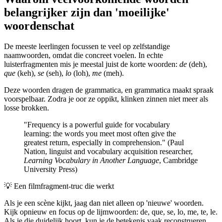
belangrijker zijn dan 'moeilijke'
woordenschat
De meeste leerlingen focussen te veel op zelfstandige
naamwoorden, omdat die concreet voelen. In echte
luisterfragmenten mis je meestal juist de korte woorden:
de
(deh),
que
(keh),
se
(seh),
lo
(loh),
me
(meh).
Deze woorden dragen de grammatica, en grammatica maakt spraak
voorspelbaar. Zodra je oor ze oppikt, klinken zinnen niet meer als
losse brokken.
"Frequency is a powerful guide for vocabulary
learning: the words you meet most often give the
greatest return, especially in comprehension." (Paul
Nation, linguist and vocabulary acquisition researcher,
Learning Vocabulary in Another Language
, Cambridge
University Press)
💡
Een filmfragment-truc die werkt
Als je een scène kijkt, jaag dan niet alleen op 'nieuwe' woorden.
Kijk opnieuw en focus op de lijmwoorden: de, que, se, lo, me, te, le.
Als je die duidelijk hoort, kun je de betekenis vaak reconstrueren,