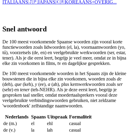
ITALIAANS
🇯🇵
JAPANS
🇰🇷
KOREAANS
+
OVERIG...
Snel antwoord
De 100 meest voorkomende Spaanse woorden zijn vooral korte
functiewoorden zoals lidwoorden (el, la), voornaamwoorden (yo,
tú), voorzetsels (de, en) en veelgebruikte werkwoorden (ser, estar,
tener). Als je die eerst leert, begrijp je veel meer, omdat ze in bijna
elke zin voorkomen in films, tv en dagelijkse gesprekken.
De 100 meest voorkomende woorden in het Spaans zijn de kleine
bouwstenen die in bijna elke zin voorkomen, woorden zoals
de
(deh),
que
(keh),
y
(ee),
a
(ah), plus kernwerkwoorden zoals
ser
(sehr) en
tener
(teh-NEHR). Als je deze eerst leert, begrijp je
gesproken taal sneller, omdat moedertaalsprekers vooral deze
veelgebruikte verbindingswoorden gebruiken, niet zeldzame
'woordenboek' zelfstandige naamwoorden.
Nederlands
Spaans
Uitspraak
Formaliteit
de (m.)
el
ehl
casual
de (v.)
la
lah
casual