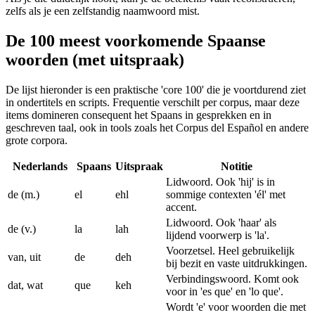
zelfs als je een zelfstandig naamwoord mist.
De 100 meest voorkomende Spaanse
woorden (met uitspraak)
De lijst hieronder is een praktische 'core 100' die je voortdurend ziet
in ondertitels en scripts. Frequentie verschilt per corpus, maar deze
items domineren consequent het Spaans in gesprekken en in
geschreven taal, ook in tools zoals het Corpus del Español en andere
grote corpora.
Nederlands
Spaans
Uitspraak
Notitie
Lidwoord. Ook 'hij' is in
de (m.)
el
ehl
sommige contexten 'él' met
accent.
Lidwoord. Ook 'haar' als
de (v.)
la
lah
lijdend voorwerp is 'la'.
Voorzetsel. Heel gebruikelijk
van, uit
de
deh
bij bezit en vaste uitdrukkingen.
Verbindingswoord. Komt ook
dat, wat
que
keh
voor in 'es que' en 'lo que'.
Wordt 'e' voor woorden die met