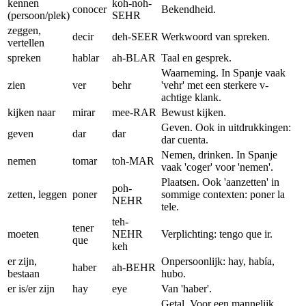
kennen
koh-noh-
conocer
Bekendheid.
(persoon/plek)
SEHR
zeggen,
decir
deh-SEER
Werkwoord van spreken.
vertellen
spreken
hablar
ah-BLAR
Taal en gesprek.
Waarneming. In Spanje vaak
zien
ver
behr
'vehr' met een sterkere v-
achtige klank.
kijken naar
mirar
mee-RAR
Bewust kijken.
Geven. Ook in uitdrukkingen:
geven
dar
dar
dar cuenta.
Nemen, drinken. In Spanje
nemen
tomar
toh-MAR
vaak 'coger' voor 'nemen'.
Plaatsen. Ook 'aanzetten' in
poh-
zetten, leggen
poner
sommige contexten: poner la
NEHR
tele.
teh-
tener
moeten
NEHR
Verplichting: tengo que ir.
que
keh
er zijn,
Onpersoonlijk: hay, había,
haber
ah-BEHR
bestaan
hubo.
er is/er zijn
hay
eye
Van 'haber'.
Getal. Voor een mannelijk