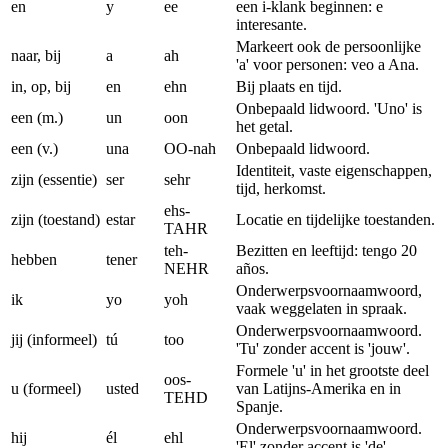
en
y
ee
een i-klank beginnen: e
interesante.
Markeert ook de persoonlijke
naar, bij
a
ah
'a' voor personen: veo a Ana.
in, op, bij
en
ehn
Bij plaats en tijd.
Onbepaald lidwoord. 'Uno' is
een (m.)
un
oon
het getal.
een (v.)
una
OO-nah
Onbepaald lidwoord.
Identiteit, vaste eigenschappen,
zijn (essentie)
ser
sehr
tijd, herkomst.
ehs-
zijn (toestand)
estar
Locatie en tijdelijke toestanden.
TAHR
teh-
Bezitten en leeftijd: tengo 20
hebben
tener
NEHR
años.
Onderwerpsvoornaamwoord,
ik
yo
yoh
vaak weggelaten in spraak.
Onderwerpsvoornaamwoord.
jij (informeel)
tú
too
'Tu' zonder accent is 'jouw'.
Formele 'u' in het grootste deel
oos-
u (formeel)
usted
van Latijns-Amerika en in
TEHD
Spanje.
Onderwerpsvoornaamwoord.
hij
él
ehl
'El' zonder accent is 'de'.