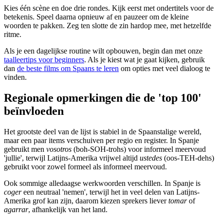
Kies één scène en doe drie rondes. Kijk eerst met ondertitels voor de
betekenis. Speel daarna opnieuw af en pauzeer om de kleine
woorden te pakken. Zeg ten slotte de zin hardop mee, met hetzelfde
ritme.
Als je een dagelijkse routine wilt opbouwen, begin dan met onze
taalleertips voor beginners
. Als je kiest wat je gaat kijken, gebruik
dan
de beste films om Spaans te leren
om opties met veel dialoog te
vinden.
Regionale opmerkingen die de 'top 100'
beïnvloeden
Het grootste deel van de lijst is stabiel in de Spaanstalige wereld,
maar een paar items verschuiven per regio en register. In Spanje
gebruikt men
vosotros
(boh-SOH-trohs) voor informeel meervoud
'jullie', terwijl Latijns-Amerika vrijwel altijd
ustedes
(oos-TEH-dehs)
gebruikt voor zowel formeel als informeel meervoud.
Ook sommige alledaagse werkwoorden verschillen. In Spanje is
coger
een neutraal 'nemen', terwijl het in veel delen van Latijns-
Amerika grof kan zijn, daarom kiezen sprekers liever
tomar
of
agarrar
, afhankelijk van het land.