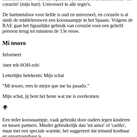
corazón' (mijn hart). Universeel in alle regio's.
De hartmetafoor voor liefde is oud en universeel, en
corazón
is al
sinds de middeleeuwen een koosnaampje in het Spaans. Volgens de
RAE gaat het figuurlijke gebruik van
corazón
voor een geliefd
persoon terug tot minstens de 13e eeuw.
Mi tesoro
Informeel
/
mee teh-SOH-roh
/
Letterlijke betekenis
:
Mijn schat
“
Mi tesoro, eres lo mejor que me ha pasado.
”
Mijn schat, jij bent het beste wat me is overkomen.
🌍
Een teder koosnaampje, vaak gebruikt door ouders tegen kinderen
en tussen partners. Minder gebruikelijk dan 'mi amor' of 'cariño',
maar met een speciale warmte, het suggereert dat iemand kostbaar
en onvervangbaar is.