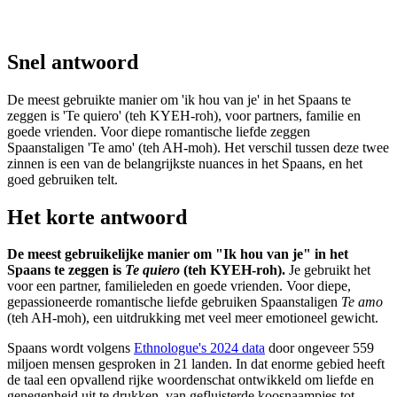
Snel antwoord
De meest gebruikte manier om 'ik hou van je' in het Spaans te
zeggen is 'Te quiero' (teh KYEH-roh), voor partners, familie en
goede vrienden. Voor diepe romantische liefde zeggen
Spaanstaligen 'Te amo' (teh AH-moh). Het verschil tussen deze twee
zinnen is een van de belangrijkste nuances in het Spaans, en het
goed gebruiken telt.
Het korte antwoord
De meest gebruikelijke manier om "Ik hou van je" in het
Spaans te zeggen is
Te quiero
(teh KYEH-roh).
Je gebruikt het
voor een partner, familieleden en goede vrienden. Voor diepe,
gepassioneerde romantische liefde gebruiken Spaanstaligen
Te amo
(teh AH-moh), een uitdrukking met veel meer emotioneel gewicht.
Spaans wordt volgens
Ethnologue's 2024 data
door ongeveer 559
miljoen mensen gesproken in 21 landen. In dat enorme gebied heeft
de taal een opvallend rijke woordenschat ontwikkeld om liefde en
genegenheid uit te drukken, van gefluisterde koosnaampjes tot