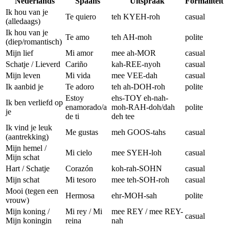
Nederlands
Spaans
Uitspraak
Formaliteit
Ik hou van je
Te quiero
teh KYEH-roh
casual
(alledaags)
Ik hou van je
Te amo
teh AH-moh
polite
(diep/romantisch)
Mijn lief
Mi amor
mee ah-MOR
casual
Schatje / Lieverd
Cariño
kah-REE-nyoh
casual
Mijn leven
Mi vida
mee VEE-dah
casual
Ik aanbid je
Te adoro
teh ah-DOH-roh
polite
Estoy
ehs-TOY eh-nah-
Ik ben verliefd op
enamorado/a
moh-RAH-doh/dah
polite
je
de ti
deh tee
Ik vind je leuk
Me gustas
meh GOOS-tahs
casual
(aantrekking)
Mijn hemel /
Mi cielo
mee SYEH-loh
casual
Mijn schat
Hart / Schatje
Corazón
koh-rah-SOHN
casual
Mijn schat
Mi tesoro
mee teh-SOH-roh
casual
Mooi (tegen een
Hermosa
ehr-MOH-sah
polite
vrouw)
Mijn koning /
Mi rey / Mi
mee REY / mee REY-
casual
Mijn koningin
reina
nah