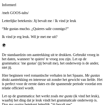
Informeel
/
meh GOOS-tahs
/
Letterlijke betekenis
:
Jij bevalt me / Ik vind je leuk
“
Me gustas mucho. ¿Quieres salir conmigo?
”
Ik vind je erg leuk. Wil je met me uit?
🌍
De standaardzin om aantrekking uit te drukken. Gebruikt vroeg in
het daten, wanneer 'te quiero' te vroeg zou zijn. Let op de
grammatica: 'me gustas' (jij bevalt me), het onderwerp is de ander,
niet jij.
Hier beginnen veel romantische verhalen in het Spaans.
Me gustas
drukt aantrekking en interesse uit zonder het gewicht van liefde. Het
is perfect voor de eerste dates en die spannende periode voordat een
relatie officieel wordt.
Let op de grammatica: het werkt zoals
me gusta
(ik vind het leuk),
waarbij het ding dat je leuk vindt het grammaticale onderwerp is.
Dus
me gustas
betekent letterlijk "jij bevalt me".