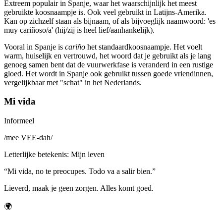
Extreem populair in Spanje, waar het waarschijnlijk het meest
gebruikte koosnaampje is. Ook veel gebruikt in Latijns-Amerika.
Kan op zichzelf staan als bijnaam, of als bijvoeglijk naamwoord: 'es
muy cariñoso/a' (hij/zij is heel lief/aanhankelijk).
Vooral in Spanje is
cariño
het standaardkoosnaampje. Het voelt
warm, huiselijk en vertrouwd, het woord dat je gebruikt als je lang
genoeg samen bent dat de vuurwerkfase is veranderd in een rustige
gloed. Het wordt in Spanje ook gebruikt tussen goede vriendinnen,
vergelijkbaar met "schat" in het Nederlands.
Mi vida
Informeel
/
mee VEE-dah
/
Letterlijke betekenis
:
Mijn leven
“
Mi vida, no te preocupes. Todo va a salir bien.
”
Lieverd, maak je geen zorgen. Alles komt goed.
🌍