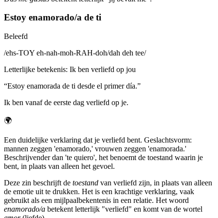
Estoy enamorado/a de ti
Beleefd
/
ehs-TOY eh-nah-moh-RAH-doh/dah deh tee
/
Letterlijke betekenis
:
Ik ben verliefd op jou
“
Estoy enamorada de ti desde el primer día.
”
Ik ben vanaf de eerste dag verliefd op je.
🌍
Een duidelijke verklaring dat je verliefd bent. Geslachtsvorm:
mannen zeggen 'enamorado,' vrouwen zeggen 'enamorada.'
Beschrijvender dan 'te quiero', het benoemt de toestand waarin je
bent, in plaats van alleen het gevoel.
Deze zin beschrijft de
toestand
van verliefd zijn, in plaats van alleen
de emotie uit te drukken. Het is een krachtige verklaring, vaak
gebruikt als een mijlpaalbekentenis in een relatie. Het woord
enamorado/a
betekent letterlijk "verliefd" en komt van de wortel
amor
(liefde).