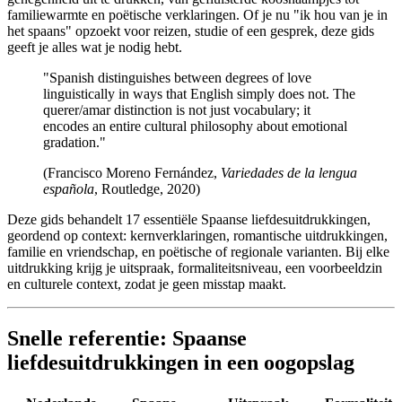
familiewarmte en poëtische verklaringen. Of je nu "ik hou van je in
het spaans" opzoekt voor reizen, studie of een gesprek, deze gids
geeft je alles wat je nodig hebt.
"Spanish distinguishes between degrees of love
linguistically in ways that English simply does not. The
querer/amar distinction is not just vocabulary; it
encodes an entire cultural philosophy about emotional
gradation."
(Francisco Moreno Fernández,
Variedades de la lengua
española
, Routledge, 2020)
Deze gids behandelt 17 essentiële Spaanse liefdesuitdrukkingen,
geordend op context: kernverklaringen, romantische uitdrukkingen,
familie en vriendschap, en poëtische of regionale varianten. Bij elke
uitdrukking krijg je uitspraak, formaliteitsniveau, een voorbeeldzin
en culturele context, zodat je geen misstap maakt.
Snelle referentie: Spaanse
liefdesuitdrukkingen in een oogopslag