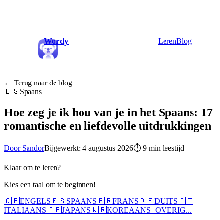
Wordy
Leren
Blog
← Terug naar de blog
🇪🇸
Spaans
Hoe zeg je ik hou van je in het Spaans: 17
romantische en liefdevolle uitdrukkingen
Door Sandor
Bijgewerkt: 4 augustus 2026
⏱
9 min leestijd
Klaar om te leren?
Kies een taal om te beginnen!
🇬🇧
ENGELS
🇪🇸
SPAANS
🇫🇷
FRANS
🇩🇪
DUITS
🇮🇹
ITALIAANS
🇯🇵
JAPANS
🇰🇷
KOREAANS
+
OVERIG...