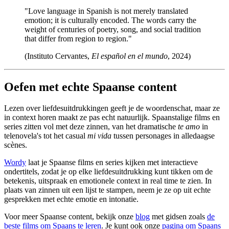
"Love language in Spanish is not merely translated
emotion; it is culturally encoded. The words carry the
weight of centuries of poetry, song, and social tradition
that differ from region to region."
(Instituto Cervantes,
El español en el mundo
, 2024)
Oefen met echte Spaanse content
Lezen over liefdesuitdrukkingen geeft je de woordenschat, maar ze
in context horen maakt ze pas echt natuurlijk. Spaanstalige films en
series zitten vol met deze zinnen, van het dramatische
te amo
in
telenovela's tot het casual
mi vida
tussen personages in alledaagse
scènes.
Wordy
laat je Spaanse films en series kijken met interactieve
ondertitels, zodat je op elke liefdesuitdrukking kunt tikken om de
betekenis, uitspraak en emotionele context in real time te zien. In
plaats van zinnen uit een lijst te stampen, neem je ze op uit echte
gesprekken met echte emotie en intonatie.
Voor meer Spaanse content, bekijk onze
blog
met gidsen zoals
de
beste films om Spaans te leren
. Je kunt ook onze
pagina om Spaans