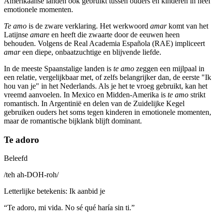
Amerikaanse landen ook gebruikt tussen ouders en kinderen in heel
emotionele momenten.
Te amo
is de zware verklaring. Het werkwoord
amar
komt van het
Latijnse
amare
en heeft die zwaarte door de eeuwen heen
behouden. Volgens de Real Academia Española (RAE) impliceert
amar
een diepe, onbaatzuchtige en blijvende liefde.
In de meeste Spaanstalige landen is
te amo
zeggen een mijlpaal in
een relatie, vergelijkbaar met, of zelfs belangrijker dan, de eerste "Ik
hou van je" in het Nederlands. Als je het te vroeg gebruikt, kan het
vreemd aanvoelen. In Mexico en Midden-Amerika is
te amo
strikt
romantisch. In Argentinië en delen van de Zuidelijke Kegel
gebruiken ouders het soms tegen kinderen in emotionele momenten,
maar de romantische bijklank blijft dominant.
Te adoro
Beleefd
/
teh ah-DOH-roh
/
Letterlijke betekenis
:
Ik aanbid je
“
Te adoro, mi vida. No sé qué haría sin ti.
”