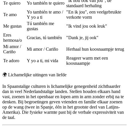
"Ik hou ook van jou", de
Te quiero
Yo también te quiero
standaard herhaling
Yo también te amo /
"En ik jou", een veelgebruikte
Te amo
Y yo a ti
verkorte vorm
Tú también me
Me gustas
"Ik vind jou ook leuk"
gustas
Eres
Gracias, tú también
"Dank je, jij ook"
hermosa/o
Mi amor /
Mi amor / Cariño
Herhaal hun koosnaampje terug
Cariño
Reageer warm met een
Te adoro
Y yo a ti, mi vida
koosnaampje
🌍
Lichamelijke uitingen van liefde
In Spaanstalige culturen is lichamelijke genegenheid zichtbaarder
dan in veel Nederlandstalige landen. Stellen houden elkaars hand
vast, zoenen in het openbaar en lopen arm in arm zonder erbij na te
denken. Bij begroetingen geven vrienden en familie elkaar zoenen
op de wang (twee in Spanje, één in het grootste deel van Latijns-
Amerika). Die fysieke warmte past bij de verbale expressiviteit van
de taal.