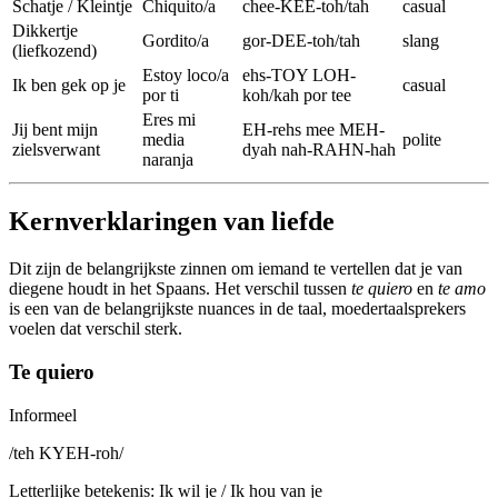
Schatje / Kleintje
Chiquito/a
chee-KEE-toh/tah
casual
Dikkertje
Gordito/a
gor-DEE-toh/tah
slang
(liefkozend)
Estoy loco/a
ehs-TOY LOH-
Ik ben gek op je
casual
por ti
koh/kah por tee
Eres mi
Jij bent mijn
EH-rehs mee MEH-
media
polite
zielsverwant
dyah nah-RAHN-hah
naranja
Kernverklaringen van liefde
Dit zijn de belangrijkste zinnen om iemand te vertellen dat je van
diegene houdt in het Spaans. Het verschil tussen
te quiero
en
te amo
is een van de belangrijkste nuances in de taal, moedertaalsprekers
voelen dat verschil sterk.
Te quiero
Informeel
/
teh KYEH-roh
/
Letterlijke betekenis
:
Ik wil je / Ik hou van je