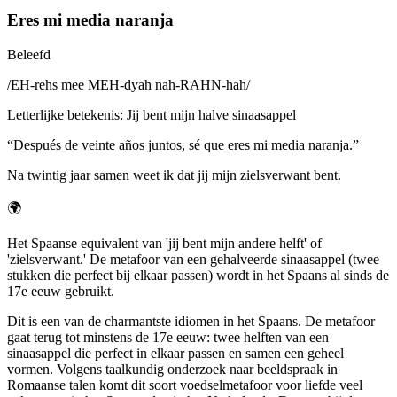
Eres mi media naranja
Beleefd
/
EH-rehs mee MEH-dyah nah-RAHN-hah
/
Letterlijke betekenis
:
Jij bent mijn halve sinaasappel
“
Después de veinte años juntos, sé que eres mi media naranja.
”
Na twintig jaar samen weet ik dat jij mijn zielsverwant bent.
🌍
Het Spaanse equivalent van 'jij bent mijn andere helft' of
'zielsverwant.' De metafoor van een gehalveerde sinaasappel (twee
stukken die perfect bij elkaar passen) wordt in het Spaans al sinds de
17e eeuw gebruikt.
Dit is een van de charmantste idiomen in het Spaans. De metafoor
gaat terug tot minstens de 17e eeuw: twee helften van een
sinaasappel die perfect in elkaar passen en samen een geheel
vormen. Volgens taalkundig onderzoek naar beeldspraak in
Romaanse talen komt dit soort voedselmetafoor voor liefde veel