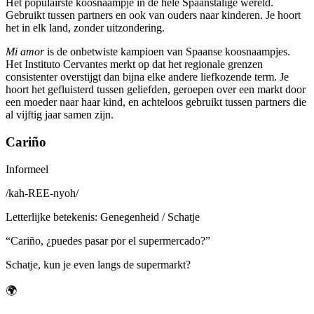
Het populairste koosnaampje in de hele Spaanstalige wereld.
Gebruikt tussen partners en ook van ouders naar kinderen. Je hoort
het in elk land, zonder uitzondering.
Mi amor
is de onbetwiste kampioen van Spaanse koosnaampjes.
Het Instituto Cervantes merkt op dat het regionale grenzen
consistenter overstijgt dan bijna elke andere liefkozende term. Je
hoort het gefluisterd tussen geliefden, geroepen over een markt door
een moeder naar haar kind, en achteloos gebruikt tussen partners die
al vijftig jaar samen zijn.
Cariño
Informeel
/
kah-REE-nyoh
/
Letterlijke betekenis
:
Genegenheid / Schatje
“
Cariño, ¿puedes pasar por el supermercado?
”
Schatje, kun je even langs de supermarkt?
🌍