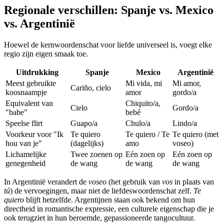
Regionale verschillen: Spanje vs. Mexico
vs. Argentinië
Hoewel de kernwoordenschat voor liefde universeel is, voegt elke
regio zijn eigen smaak toe.
Uitdrukking
Spanje
Mexico
Argentinië
Meest gebruikte
Mi vida, mi
Mi amor,
Cariño, cielo
koosnaampje
amor
gordo/a
Equivalent van
Chiquito/a,
Cielo
Gordo/a
"babe"
bebé
Speelse flirt
Guapo/a
Chulo/a
Lindo/a
Voorkeur voor "Ik
Te quiero
Te quiero / Te
Te quiero (met
hou van je"
(dagelijks)
amo
voseo)
Lichamelijke
Twee zoenen op
Eén zoen op
Eén zoen op
genegenheid
de wang
de wang
de wang
In Argentinië verandert de
voseo
(het gebruik van
vos
in plaats van
tú
) de vervoegingen, maar niet de liefdeswoordenschat zelf.
Te
quiero
blijft hetzelfde. Argentijnen staan ook bekend om hun
directheid in romantische expressie, een culturele eigenschap die je
ook terugziet in hun beroemde, gepassioneerde tangocultuur.