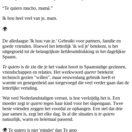
“
Te quiero mucho, mamá.
”
Ik hou heel veel van je, mam.
🌍
De alledaagse 'Ik hou van je.' Gebruikt voor partners, familie en
goede vrienden. Hoewel het letterlijk 'ik wil je' betekent, is het
uitgegroeid tot de belangrijkste liefdesuitdrukking in het dagelijkse
Spaans.
Te quiero
is de zin die je het vaakst hoort in Spaanstalige gezinnen,
vriendschappen en relaties. Het werkwoord
querer
betekent
technisch gezien "willen", maar eeuwenlang gebruik heeft er
warmte en genegenheid aan toegevoegd die veel verder gaan dan de
letterlijke vertaling.
Wat veel Nederlandstaligen verrast, is hoe veelzijdig het is. Een
moeder zegt
te quiero
tegen haar kind voor het slapengaan. Twee
beste vrienden zeggen het voordat ze ophangen. Een stel dat drie
jaar samen is, zegt het elke dag. In al die situaties is
te quiero
natuurlijk, warm en helemaal passend.
🌍
Te quiero is niet 'minder' dan Te amo