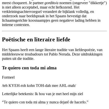
meest choqueert. Je partner
gordito/a
noemen (ongeveer "dikkertje")
is niet alleen acceptabel, maar echt liefkozend. Het
verkleiningsachtervoegsel verandert de bijklank volledig, en
onderzoek naar beeldspraak in het Spaans bevestigt dat
lichaamsgerichte koosnaampjes geen negatieve lading hebben in
intieme contexten.
Poëtische en literaire liefde
Het Spaans heeft een lange literaire traditie van liefdespoëzie, van
middeleeuwse troubadours tot Pablo Neruda. Deze uitdrukkingen
putten uit die traditie.
Te quiero con toda mi alma
Formeel
/
teh KYEH-roh kohn TOH-dah mee AHL-mah
/
Letterlijke betekenis
:
Ik hou van je met heel mijn ziel
“
Te quiero con toda mi alma y nunca dejaré de hacerlo.
”