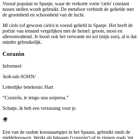
Vooral populair in Spanje, waar de verkorte vorm 'cielo' constant
tussen stellen wordt gebruikt. De metafoor verbindt de geliefde met
de grootsheid en schoonheid van de lucht.
Mi cielo
(of gewoon
cielo
) is vooral geliefd in Spanje. Het heeft de
poëzie van iemand vergelijken met de hemel: groots, mooi en
allesomvattend. Je hoort ook het verwante
mi sol
(mijn zon), al is dat
minder gebruikelijk.
Corazón
Informeel
/
koh-rah-SOHN
/
Letterlijke betekenis
:
Hart
“
Corazón, te tengo una sorpresa.
”
Schatje, ik heb een verrassing voor je.
🌍
Een van de oudste koosnaampjes in het Spaans, gebruikt sinds de
middeleeuwen. Werkt als bijnaam ('corazón') of in zinnen zoals 'mi