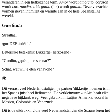
veranderen in een liefkozende term.
Amor
wordt
amorcito
,
corazón
wordt
corazoncito
, zelfs
gordo
(dik) wordt
gordito
. Deze verzachte
vormen geven intimiteit en warmte aan in de hele Spaanstalige
wereld.
Gordito/a
Straattaal
/
gor-DEE-toh/tah
/
Letterlijke betekenis
:
Dikkertje (liefkozend)
“
Gordito, ¿qué quieres cenar?
”
Schat, wat wil je eten vanavond?
🌍
Dit verrast veel Nederlandstaligen: je partner 'dikkertje' noemen is in
het Spaans juist heel liefkozend. De verkleinvorm -ito/-ita haalt elke
negatieve bijklank weg. Veel gebruikt in Latijns-Amerika, vooral in
Mexico, Colombia en Venezuela.
Dit is de uitdrukking die veel Nederlandstaligen die Spaans leren het