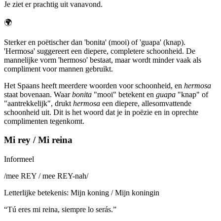
Je ziet er prachtig uit vanavond.
🌍
Sterker en poëtischer dan 'bonita' (mooi) of 'guapa' (knap).
'Hermosa' suggereert een diepere, completere schoonheid. De
mannelijke vorm 'hermoso' bestaat, maar wordt minder vaak als
compliment voor mannen gebruikt.
Het Spaans heeft meerdere woorden voor schoonheid, en
hermosa
staat bovenaan. Waar
bonita
"mooi" betekent en
guapa
"knap" of
"aantrekkelijk", drukt
hermosa
een diepere, allesomvattende
schoonheid uit. Dit is het woord dat je in poëzie en in oprechte
complimenten tegenkomt.
Mi rey / Mi reina
Informeel
/
mee REY / mee REY-nah
/
Letterlijke betekenis
:
Mijn koning / Mijn koningin
“
Tú eres mi reina, siempre lo serás.
”