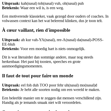
Uitspraak:
kah(nasal) toh(nasal) vuh, oh(nasal) puh
Betekenis:
Waar een wil is, is een weg.
Een motiverende klassieker, vaak gezegd door ouders of coaches. In
volwassen context kan het wat belerend klinken, dus je toon telt.
À cœur vaillant, rien d'impossible
Uitspraak:
ah kur vah-YA(nasal), ree-A(nasal) da(nasal)-POSS-
EE-bluh
Betekenis:
Voor een moedig hart is niets onmogelijk.
Dit is wat literairder dan sommige andere, maar nog steeds
herkenbaar. Het past bij toosten, speeches en grote
aanmoedigingsmomenten.
Il faut de tout pour faire un monde
Uitspraak:
eel foh duh TOO poor fehr uh(nasal) mo(nasal)d
Betekenis:
Je hebt alle soorten nodig om een wereld te maken.
Een beleefde manier om te zeggen dat mensen verschillend zijn.
Handig als je iemands smaak niet wilt veroordelen.