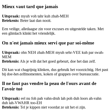
Mieux vaut tard que jamais
Uitspraak:
myuh voh tahr kuh zhah-MEH
Betekenis:
Beter laat dan nooit.
Een veilige, alledaagse zin voor excuses en uitgestelde taken. Met
een glimlach klinkt het vriendelijk.
On n'est jamais mieux servi que par soi-même
Uitspraak:
ohn NEH zhah-MEH myuh sehr-VEE kuh par swah-
MEM
Betekenis:
Als je wilt dat het goed gebeurt, doe het dan zelf.
Dit kan wat chagrijnig klinken, dus gebruik het voorzichtig. Het past
bij doe-het-zelfmomenten, koken of grappen over bureaucratie.
Il ne faut pas vendre la peau de l'ours avant de
l'avoir tué
Uitspraak:
eel nu foh pah vahn-druh lah poh duh loors ah-vahn
duh lah-VWAHR too-EH
Betekenis:
Tel je kippen niet voordat ze uit het ei zijn.