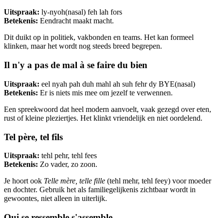
Uitspraak:
ly-nyoh(nasal) feh lah fors
Betekenis:
Eendracht maakt macht.
Dit duikt op in politiek, vakbonden en teams. Het kan formeel
klinken, maar het wordt nog steeds breed begrepen.
Il n'y a pas de mal à se faire du bien
Uitspraak:
eel nyah pah duh mahl ah suh fehr dy BYE(nasal)
Betekenis:
Er is niets mis mee om jezelf te verwennen.
Een spreekwoord dat heel modern aanvoelt, vaak gezegd over eten,
rust of kleine pleziertjes. Het klinkt vriendelijk en niet oordelend.
Tel père, tel fils
Uitspraak:
tehl pehr, tehl fees
Betekenis:
Zo vader, zo zoon.
Je hoort ook
Telle mère, telle fille
(tehl mehr, tehl feey) voor moeder
en dochter. Gebruik het als familiegelijkenis zichtbaar wordt in
gewoontes, niet alleen in uiterlijk.
Qui se ressemble s'assemble