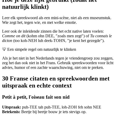
natuurlijk klinkt)
Leer elk spreekwoord als een mini-scène, niet als een museumstuk.
Wie zegt het, tegen wie, en met welke emotie.
Leer ook de inleidende zinnen die het echt native laten voelen:
Comme on dit
(kohm ohn DEE, "zoals men zegt") of
Tu connais le
dicton
(too koh-NEH luh deek-TOHN, "je kent het gezegde").
💡
Een simpele regel om natuurlijk te klinken
Als je het niet in het Nederlands tegen je vriendengroep zou zeggen,
zeg het dan ook niet in het Frans. Gebruik spreekwoorden voor licht
advies, humor of een zachte waarschuwing, niet om te preken.
30 Franse citaten en spreekwoorden met
uitspraak en echte context
Petit à petit, l'oiseau fait son nid
Uitspraak:
puh-TEE tah puh-TEE, loh-ZOH feh sohn NEE
Betekenis:
Beetje bij beetje bouw je iets stevigs op.