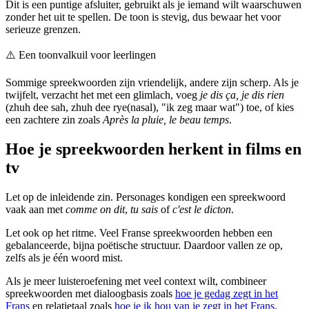
Dit is een puntige afsluiter, gebruikt als je iemand wilt waarschuwen
zonder het uit te spellen. De toon is stevig, dus bewaar het voor
serieuze grenzen.
⚠️
Een toonvalkuil voor leerlingen
Sommige spreekwoorden zijn vriendelijk, andere zijn scherp. Als je
twijfelt, verzacht het met een glimlach, voeg
je dis ça, je dis rien
(zhuh dee sah, zhuh dee rye(nasal), "ik zeg maar wat") toe, of kies
een zachtere zin zoals
Après la pluie, le beau temps
.
Hoe je spreekwoorden herkent in films en
tv
Let op de inleidende zin. Personages kondigen een spreekwoord
vaak aan met
comme on dit
,
tu sais
of
c'est le dicton
.
Let ook op het ritme. Veel Franse spreekwoorden hebben een
gebalanceerde, bijna poëtische structuur. Daardoor vallen ze op,
zelfs als je één woord mist.
Als je meer luisteroefening met veel context wilt, combineer
spreekwoorden met dialoogbasis zoals
hoe je gedag zegt in het
Frans
en relatietaal zoals
hoe je ik hou van je zegt in het Frans
.