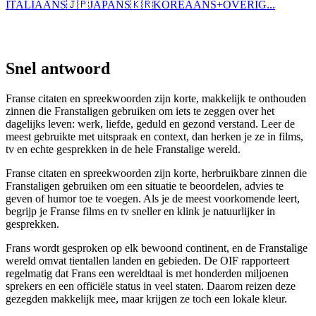
ITALIAANS
🇯🇵
JAPANS
🇰🇷
KOREAANS
+
OVERIG...
Snel antwoord
Franse citaten en spreekwoorden zijn korte, makkelijk te onthouden
zinnen die Franstaligen gebruiken om iets te zeggen over het
dagelijks leven: werk, liefde, geduld en gezond verstand. Leer de
meest gebruikte met uitspraak en context, dan herken je ze in films,
tv en echte gesprekken in de hele Franstalige wereld.
Franse citaten en spreekwoorden zijn korte, herbruikbare zinnen die
Franstaligen gebruiken om een situatie te beoordelen, advies te
geven of humor toe te voegen. Als je de meest voorkomende leert,
begrijp je Franse films en tv sneller en klink je natuurlijker in
gesprekken.
Frans wordt gesproken op elk bewoond continent, en de Franstalige
wereld omvat tientallen landen en gebieden. De OIF rapporteert
regelmatig dat Frans een wereldtaal is met honderden miljoenen
sprekers en een officiële status in veel staten. Daarom reizen deze
gezegden makkelijk mee, maar krijgen ze toch een lokale kleur.