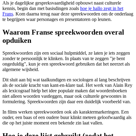
Als je dagelijkse gespreksvaardigheid opbouwt naast culturele
kennis, begin dan met basisdingen zoals
hoe je hallo zegt in het
Frans
. Kom daarna terug naar deze spreekwoorden om de onderlaag
te begrijpen waar personages en presentatoren op leunen.
Waarom Franse spreekwoorden overal
opduiken
Spreekwoorden zijn een sociaal hulpmiddel, ze laten je iets zeggen
zonder te persoonlijk te klinken. In plaats van te zeggen "je bent
ongeduldig", kun je een spreekwoord gebruiken dat het neerzet als
algemene wijsheid.
Dit sluit aan bij wat taalkundigen en sociologen al lang beschrijven
als de sociale kracht van kant-en-klare taal. Het werk van Alain Rey
als lexicograaf hielp het idee populair maken dat woordenboeken
niet alleen woorden vastleggen, maar ook culturele gewoontes in
formulering. Spreekwoorden zijn daar een duidelijk voorbeeld van.
In films werken spreekwoorden ook als karaktermarkeringen. Een
ouder, een baas of een oudere buur klinkt meteen geloofwaardig als
die op het juiste moment een bekende zin laat vallen.
Hoe je deze lijst gebruikt (zodat het