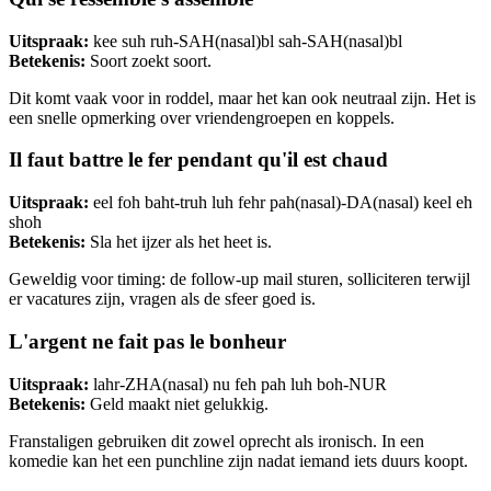
Uitspraak:
kee suh ruh-SAH(nasal)bl sah-SAH(nasal)bl
Betekenis:
Soort zoekt soort.
Dit komt vaak voor in roddel, maar het kan ook neutraal zijn. Het is
een snelle opmerking over vriendengroepen en koppels.
Il faut battre le fer pendant qu'il est chaud
Uitspraak:
eel foh baht-truh luh fehr pah(nasal)-DA(nasal) keel eh
shoh
Betekenis:
Sla het ijzer als het heet is.
Geweldig voor timing: de follow-up mail sturen, solliciteren terwijl
er vacatures zijn, vragen als de sfeer goed is.
L'argent ne fait pas le bonheur
Uitspraak:
lahr-ZHA(nasal) nu feh pah luh boh-NUR
Betekenis:
Geld maakt niet gelukkig.
Franstaligen gebruiken dit zowel oprecht als ironisch. In een
komedie kan het een punchline zijn nadat iemand iets duurs koopt.