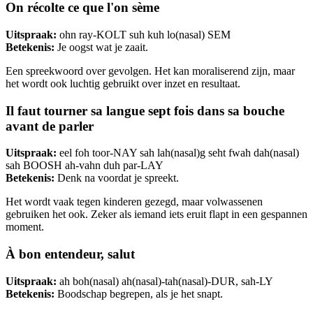
On récolte ce que l'on sème
Uitspraak:
ohn ray-KOLT suh kuh lo(nasal) SEM
Betekenis:
Je oogst wat je zaait.
Een spreekwoord over gevolgen. Het kan moraliserend zijn, maar
het wordt ook luchtig gebruikt over inzet en resultaat.
Il faut tourner sa langue sept fois dans sa bouche
avant de parler
Uitspraak:
eel foh toor-NAY sah lah(nasal)g seht fwah dah(nasal)
sah BOOSH ah-vahn duh par-LAY
Betekenis:
Denk na voordat je spreekt.
Het wordt vaak tegen kinderen gezegd, maar volwassenen
gebruiken het ook. Zeker als iemand iets eruit flapt in een gespannen
moment.
À bon entendeur, salut
Uitspraak:
ah boh(nasal) ah(nasal)-tah(nasal)-DUR, sah-LY
Betekenis:
Boodschap begrepen, als je het snapt.