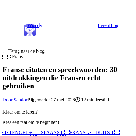
Wordy
Leren
Blog
← Terug naar de blog
🇫🇷
Frans
Franse citaten en spreekwoorden: 30
uitdrukkingen die Fransen echt
gebruiken
Door Sandor
Bijgewerkt: 27 mei 2026
⏱
12 min leestijd
Klaar om te leren?
Kies een taal om te beginnen!
🇬🇧
ENGELS
🇪🇸
SPAANS
🇫🇷
FRANS
🇩🇪
DUITS
🇮🇹