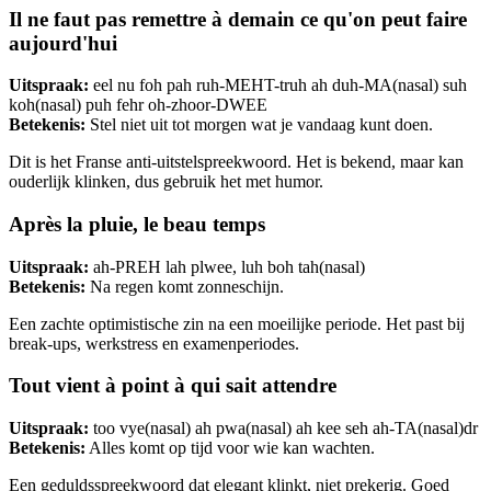
Il ne faut pas remettre à demain ce qu'on peut faire
aujourd'hui
Uitspraak:
eel nu foh pah ruh-MEHT-truh ah duh-MA(nasal) suh
koh(nasal) puh fehr oh-zhoor-DWEE
Betekenis:
Stel niet uit tot morgen wat je vandaag kunt doen.
Dit is het Franse anti-uitstelspreekwoord. Het is bekend, maar kan
ouderlijk klinken, dus gebruik het met humor.
Après la pluie, le beau temps
Uitspraak:
ah-PREH lah plwee, luh boh tah(nasal)
Betekenis:
Na regen komt zonneschijn.
Een zachte optimistische zin na een moeilijke periode. Het past bij
break-ups, werkstress en examenperiodes.
Tout vient à point à qui sait attendre
Uitspraak:
too vye(nasal) ah pwa(nasal) ah kee seh ah-TA(nasal)dr
Betekenis:
Alles komt op tijd voor wie kan wachten.
Een geduldsspreekwoord dat elegant klinkt, niet prekerig. Goed