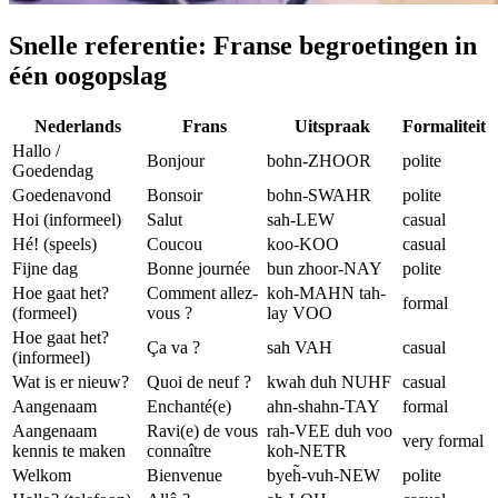
Snelle referentie: Franse begroetingen in
één oogopslag
Nederlands
Frans
Uitspraak
Formaliteit
Hallo /
Bonjour
bohn-ZHOOR
polite
Goedendag
Goedenavond
Bonsoir
bohn-SWAHR
polite
Hoi (informeel)
Salut
sah-LEW
casual
Hé! (speels)
Coucou
koo-KOO
casual
Fijne dag
Bonne journée
bun zhoor-NAY
polite
Hoe gaat het?
Comment allez-
koh-MAHN tah-
formal
(formeel)
vous ?
lay VOO
Hoe gaat het?
Ça va ?
sah VAH
casual
(informeel)
Wat is er nieuw?
Quoi de neuf ?
kwah duh NUHF
casual
Aangenaam
Enchanté(e)
ahn-shahn-TAY
formal
Aangenaam
Ravi(e) de vous
rah-VEE duh voo
very formal
kennis te maken
connaître
koh-NETR
Welkom
Bienvenue
byeh̃-vuh-NEW
polite