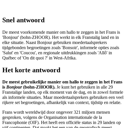
Snel antwoord
De meest voorkomende manier om hallo te zeggen in het Frans is
'Bonjour' (bohn-ZHOOR). Het werkt in elk Franstalig land en in
elke situatie. Naast Bonjour gebruiken moedertaalsprekers
tijdgebonden begroetingen zoals 'Bonsoir', informele opties zoals
'Salut' en 'Coucou', en regionale uitdrukkingen zoals 'Allô' in
Québec of 'On dit quoi ?' in West-Afrika.
Het korte antwoord
De meest gebruikelijke manier om hallo te zeggen in het Frans
is
Bonjour
(bohn-ZHOOR).
Je kunt het gebruiken in alle 29
Franstalige landen, op elk moment van de dag, en in zowel formele
als informele situaties. Maar moedertaalsprekers gebruiken een veel
rijkere set begroetingen, afhankelijk van context, tijdstip en relatie.
Frans wordt wereldwijd door ongeveer 321 miljoen mensen
gesproken, volgens de Organisation internationale de la
Francophonie (OIF). Het heeft een officiële status in 29 landen op
vijf continenten. Dat maakt het een van de geografisch meest