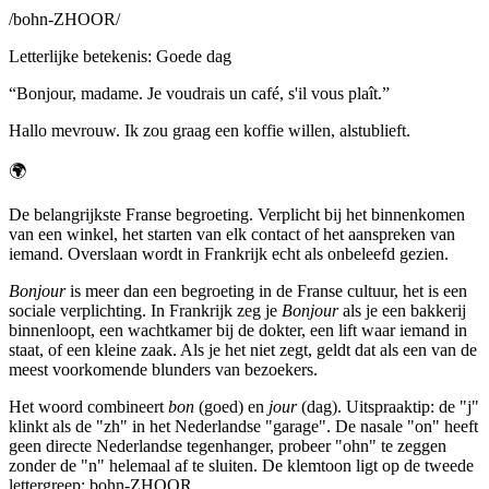
/
bohn-ZHOOR
/
Letterlijke betekenis
:
Goede dag
“
Bonjour, madame. Je voudrais un café, s'il vous plaît.
”
Hallo mevrouw. Ik zou graag een koffie willen, alstublieft.
🌍
De belangrijkste Franse begroeting. Verplicht bij het binnenkomen
van een winkel, het starten van elk contact of het aanspreken van
iemand. Overslaan wordt in Frankrijk echt als onbeleefd gezien.
Bonjour
is meer dan een begroeting in de Franse cultuur, het is een
sociale verplichting. In Frankrijk zeg je
Bonjour
als je een bakkerij
binnenloopt, een wachtkamer bij de dokter, een lift waar iemand in
staat, of een kleine zaak. Als je het niet zegt, geldt dat als een van de
meest voorkomende blunders van bezoekers.
Het woord combineert
bon
(goed) en
jour
(dag). Uitspraaktip: de "j"
klinkt als de "zh" in het Nederlandse "garage". De nasale "on" heeft
geen directe Nederlandse tegenhanger, probeer "ohn" te zeggen
zonder de "n" helemaal af te sluiten. De klemtoon ligt op de tweede
lettergreep: bohn-ZHOOR.