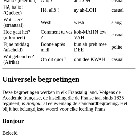
Hallo? (telefoon)
Allô ?
ah-LOH
casual
Hé, hallo!
Hé, allô !
ay ah-LOH
casual
(Québec)
Wat is er?
Wesh
wesh
slang
(straattaal)
Hoe gaat het?
Comment tu vas
koh-MAHN tew
casual
(informeel)
?
VAH
Fijne middag
Bonne après-
bun ah-preh mee-
polite
(afscheid)
midi
DEE
Wat gebeurt er?
On dit quoi ?
ohn dee KWAH
casual
(Afrika)
Universele begroetingen
Deze begroetingen werken in elk Franstalig land. Volgens de
Académie française, de instelling die de Franse taal sinds 1635
reguleert, is
Bonjour
al eeuwenlang de standaardbegroeting. Het
blijft het belangrijkste woord voor elke leerling Frans.
Bonjour
Beleefd