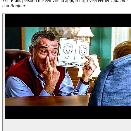
Een Frans persoon die een vriend appt, schrijft veel eerder
Coucou !
dan
Bonjour
.