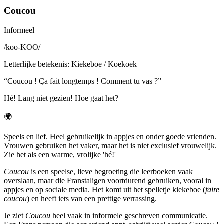
Coucou
Informeel
/
koo-KOO
/
Letterlijke betekenis
:
Kiekeboe / Koekoek
“
Coucou ! Ça fait longtemps ! Comment tu vas ?
”
Hé! Lang niet gezien! Hoe gaat het?
🌍
Speels en lief. Heel gebruikelijk in appjes en onder goede vrienden.
Vrouwen gebruiken het vaker, maar het is niet exclusief vrouwelijk.
Zie het als een warme, vrolijke 'hé!'
Coucou
is een speelse, lieve begroeting die leerboeken vaak
overslaan, maar die Franstaligen voortdurend gebruiken, vooral in
appjes en op sociale media. Het komt uit het spelletje kiekeboe (
faire
coucou
) en heeft iets van een prettige verrassing.
Je ziet
Coucou
heel vaak in informele geschreven communicatie.