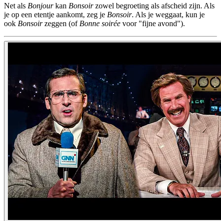
Net als
Bonjour
kan
Bonsoir
zowel begroeting als afscheid zijn. Als
je op een etentje aankomt, zeg je
Bonsoir
. Als je weggaat, kun je
ook
Bonsoir
zeggen (of
Bonne soirée
voor "fijne avond").