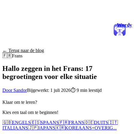
Wordy
← Terug naar de blog
🇫🇷
Frans
Hallo zeggen in het Frans: 17
begroetingen voor elke situatie
Door Sandor
Bijgewerkt: 1 juli 2026
⏱
9 min leestijd
Klaar om te leren?
Kies een taal om te beginnen!
🇬🇧
ENGELS
🇪🇸
SPAANS
🇫🇷
FRANS
🇩🇪
DUITS
🇮🇹
ITALIAANS
🇯🇵
JAPANS
🇰🇷
KOREAANS
+
OVERIG...