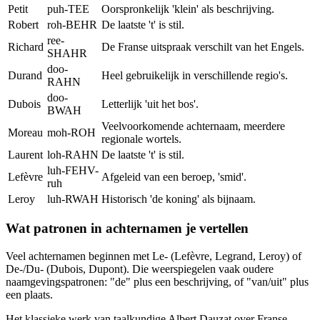
Petit
puh-TEE
Oorspronkelijk 'klein' als beschrijving.
Robert
roh-BEHR
De laatste 't' is stil.
ree-
Richard
De Franse uitspraak verschilt van het Engels.
SHAHR
doo-
Durand
Heel gebruikelijk in verschillende regio's.
RAHN
doo-
Dubois
Letterlijk 'uit het bos'.
BWAH
Veelvoorkomende achternaam, meerdere
Moreau
moh-ROH
regionale wortels.
Laurent
loh-RAHN
De laatste 't' is stil.
luh-FEHV-
Lefèvre
Afgeleid van een beroep, 'smid'.
ruh
Leroy
luh-RWAH
Historisch 'de koning' als bijnaam.
Wat patronen in achternamen je vertellen
Veel achternamen beginnen met Le- (Lefèvre, Legrand, Leroy) of
De-/Du- (Dubois, Dupont). Die weerspiegelen vaak oudere
naamgevingspatronen: "de" plus een beschrijving, of "van/uit" plus
een plaats.
Het klassieke werk van taalkundige Albert Dauzat over Franse