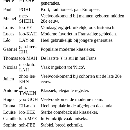
Pierre
PYEHR
generaties.
Paul
POHL
Kort, traditioneel, pan-Europees.
mee-
Veelvoorkomend bij mannen geboren midden
Michel
SHEHL
20e eeuw.
Louis
loo-EE
Vandaag erg gebruikelijk, ook historisch.
Lucas
loo-KAH
Moderne favoriet in Franstalige gebieden.
Léo
LAY-oh
Heel gebruikelijk bij jongere generaties.
gah-bree-
Gabriel
Populaire moderne klassieker.
EHL
Thomas
toh-MAH
De laatste 's' is stil in het Frans.
nee-koh-
Nicolas
Vaak ingekort tot 'Nico'.
LAH
zhoo-lee-
Veelvoorkomend bij cohorten uit de late 20e
Julien
EHN
eeuw.
ahn-
Antoine
Klassiek, elegante register.
TWAHN
Hugo
yoo-GOH
Veelvoorkomende moderne naam.
Emma
EH-mah
Heel populair in de afgelopen decennia.
Louise
loo-EEZ
Sterke comeback als klassieker.
Camille
kah-MEE
In Frankrijk vaak uniseks.
Sophie
soh-FEE
Stabiel, breed gebruikt.