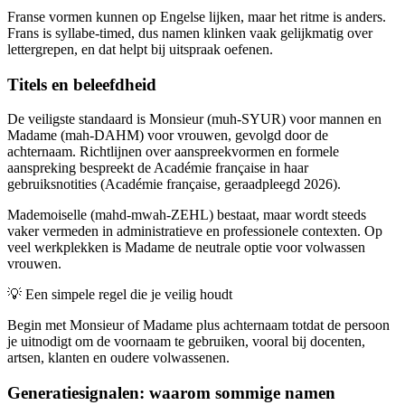
Franse vormen kunnen op Engelse lijken, maar het ritme is anders.
Frans is syllabe-timed, dus namen klinken vaak gelijkmatig over
lettergrepen, en dat helpt bij uitspraak oefenen.
Titels en beleefdheid
De veiligste standaard is Monsieur (muh-SYUR) voor mannen en
Madame (mah-DAHM) voor vrouwen, gevolgd door de
achternaam. Richtlijnen over aanspreekvormen en formele
aanspreking bespreekt de Académie française in haar
gebruiksnotities (Académie française, geraadpleegd 2026).
Mademoiselle (mahd-mwah-ZEHL) bestaat, maar wordt steeds
vaker vermeden in administratieve en professionele contexten. Op
veel werkplekken is Madame de neutrale optie voor volwassen
vrouwen.
💡
Een simpele regel die je veilig houdt
Begin met Monsieur of Madame plus achternaam totdat de persoon
je uitnodigt om de voornaam te gebruiken, vooral bij docenten,
artsen, klanten en oudere volwassenen.
Generatiesignalen: waarom sommige namen