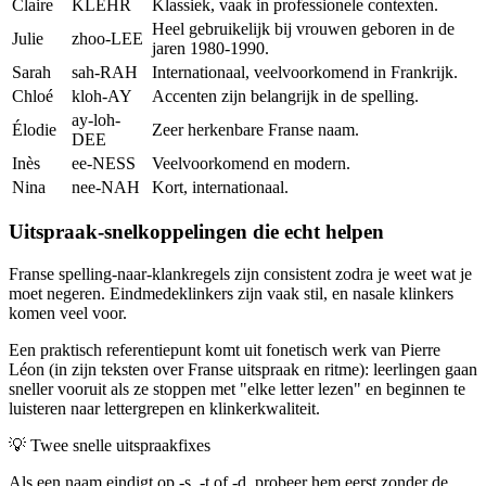
Claire
KLEHR
Klassiek, vaak in professionele contexten.
Heel gebruikelijk bij vrouwen geboren in de
Julie
zhoo-LEE
jaren 1980-1990.
Sarah
sah-RAH
Internationaal, veelvoorkomend in Frankrijk.
Chloé
kloh-AY
Accenten zijn belangrijk in de spelling.
ay-loh-
Élodie
Zeer herkenbare Franse naam.
DEE
Inès
ee-NESS
Veelvoorkomend en modern.
Nina
nee-NAH
Kort, internationaal.
Uitspraak-snelkoppelingen die echt helpen
Franse spelling-naar-klankregels zijn consistent zodra je weet wat je
moet negeren. Eindmedeklinkers zijn vaak stil, en nasale klinkers
komen veel voor.
Een praktisch referentiepunt komt uit fonetisch werk van Pierre
Léon (in zijn teksten over Franse uitspraak en ritme): leerlingen gaan
sneller vooruit als ze stoppen met "elke letter lezen" en beginnen te
luisteren naar lettergrepen en klinkerkwaliteit.
💡
Twee snelle uitspraakfixes
Als een naam eindigt op -s, -t of -d, probeer hem eerst zonder de