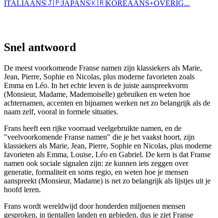
ITALIAANS
🇯🇵
JAPANS
🇰🇷
KOREAANS
+
OVERIG...
Snel antwoord
De meest voorkomende Franse namen zijn klassiekers als Marie,
Jean, Pierre, Sophie en Nicolas, plus moderne favorieten zoals
Emma en Léo. In het echte leven is de juiste aanspreekvorm
(Monsieur, Madame, Mademoiselle) gebruiken en weten hoe
achternamen, accenten en bijnamen werken net zo belangrijk als de
naam zelf, vooral in formele situaties.
Frans heeft een rijke voorraad veelgebruikte namen, en de
"veelvoorkomende Franse namen" die je het vaakst hoort, zijn
klassiekers als Marie, Jean, Pierre, Sophie en Nicolas, plus moderne
favorieten als Emma, Louise, Léo en Gabriel. De kern is dat Franse
namen ook sociale signalen zijn: ze kunnen iets zeggen over
generatie, formaliteit en soms regio, en weten hoe je mensen
aanspreekt (Monsieur, Madame) is net zo belangrijk als lijstjes uit je
hoofd leren.
Frans wordt wereldwijd door honderden miljoenen mensen
gesproken, in tientallen landen en gebieden, dus je ziet Franse