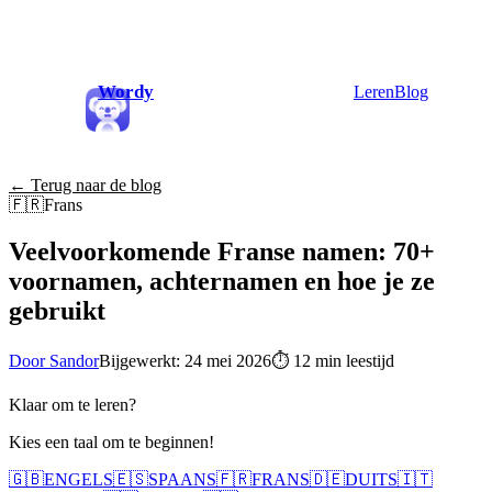
Wordy
Leren
Blog
← Terug naar de blog
🇫🇷
Frans
Veelvoorkomende Franse namen: 70+
voornamen, achternamen en hoe je ze
gebruikt
Door Sandor
Bijgewerkt: 24 mei 2026
⏱
12 min leestijd
Klaar om te leren?
Kies een taal om te beginnen!
🇬🇧
ENGELS
🇪🇸
SPAANS
🇫🇷
FRANS
🇩🇪
DUITS
🇮🇹