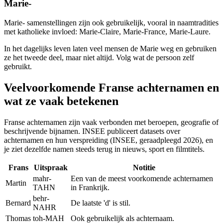
Marie-
Marie- samenstellingen zijn ook gebruikelijk, vooral in naamtradities
met katholieke invloed: Marie-Claire, Marie-France, Marie-Laure.
In het dagelijks leven laten veel mensen de Marie weg en gebruiken
ze het tweede deel, maar niet altijd. Volg wat de persoon zelf
gebruikt.
Veelvoorkomende Franse achternamen en
wat ze vaak betekenen
Franse achternamen zijn vaak verbonden met beroepen, geografie of
beschrijvende bijnamen. INSEE publiceert datasets over
achternamen en hun verspreiding (INSEE, geraadpleegd 2026), en
je ziet dezelfde namen steeds terug in nieuws, sport en filmtitels.
Frans
Uitspraak
Notitie
mahr-
Een van de meest voorkomende achternamen
Martin
TAHN
in Frankrijk.
behr-
Bernard
De laatste 'd' is stil.
NAHR
Thomas
toh-MAH
Ook gebruikelijk als achternaam.