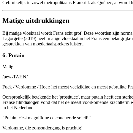
Gebruikelijk in zowel metropolitaans Frankrijk als Québec, al wordt h
Matige uitdrukkingen
Bij matige vloektaal wordt Frans echt grof. Deze woorden zijn normaa
Lagorgette (2019) heeft matige vloektaal in het Frans een belangrijke
gesprekken van moedertaalsprekers luistert.
6. Putain
Matig
/
pew-TAHN
/
Fuck / Verdomme / Hoer: het meest veelzijdige en meest gebruikte F
Oorspronkelijk betekende het 'prostituee', maar putain heeft een sterk
Franse filmdialogen vond dat het de meest voorkomende krachtterm was.
in het Nederlands.
“
Putain, c'est magnifique ce coucher de soleil!
”
Verdomme, die zonsondergang is prachtig!