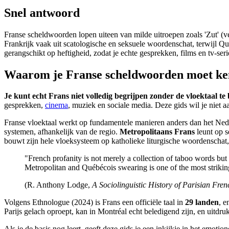
Snel antwoord
Franse scheldwoorden lopen uiteen van milde uitroepen zoals 'Zut' (ve
Frankrijk vaak uit scatologische en seksuele woordenschat, terwijl Qué
gerangschikt op heftigheid, zodat je echte gesprekken, films en tv-serie
Waarom je Franse scheldwoorden moet k
Je kunt echt Frans niet volledig begrijpen zonder de vloektaal te 
gesprekken,
cinema
, muziek en sociale media. Deze gids wil je niet 
Franse vloektaal werkt op fundamentele manieren anders dan het Neder
systemen, afhankelijk van de regio.
Metropolitaans Frans
leunt op s
bouwt zijn hele vloeksysteem op katholieke liturgische woordenscha
"French profanity is not merely a collection of taboo words but 
Metropolitan and Québécois swearing is one of the most strikin
(R. Anthony Lodge,
A Sociolinguistic History of Parisian Fren
Volgens Ethnologue (2024) is Frans een officiële taal in
29 landen
, e
Parijs gelach oproept, kan in Montréal echt beledigend zijn, en uitdru
Als je de basis nog leert, geeft deze gids je een inkijkje in het emoti