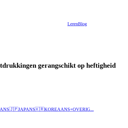
Leren
Blog
tdrukkingen gerangschikt op heftigheid
AANS
🇯🇵
JAPANS
🇰🇷
KOREAANS
+
OVERIG...