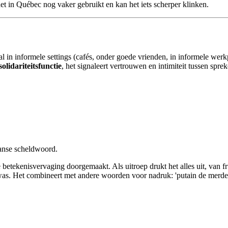
et in Québec nog vaker gebruikt en kan het iets scherper klinken.
l in informele settings (cafés, onder goede vrienden, in informele wer
solidariteitsfunctie
, het signaleert vertrouwen en intimiteit tussen sprek
ranse scheldwoord.
e betekenisvervaging doorgemaakt. Als uitroep drukt het alles uit, van f
 Het combineert met andere woorden voor nadruk: 'putain de merde' (fuc