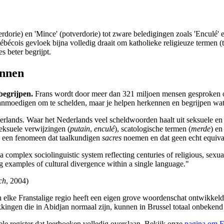
rdorie) en 'Mince' (potverdorie) tot zware beledigingen zoals 'Enculé' 
bécois gevloek bijna volledig draait om katholieke religieuze termen (ta
s beter begrijpt.
ennen
begrijpen.
Frans wordt door meer dan 321 miljoen mensen gesproken op 
aanmoedigen om te schelden, maar je helpen herkennen en begrijpen wat 
lands. Waar het Nederlands veel scheldwoorden haalt uit seksuele en sc
eksuele verwijzingen (
putain
,
enculé
), scatologische termen (
merde
) en
t, een fenomeen dat taalkundigen
sacres
noemen en dat geen echt equivale
a complex sociolinguistic system reflecting centuries of religious, sexu
g examples of cultural divergence within a single language."
ch
, 2004)
n elke Franstalige regio heeft een eigen grove woordenschat ontwikkel
kkingen die in Abidjan normaal zijn, kunnen in Brussel totaal onbekend 
onele register dat leerboeken volledig overslaan. Bekijk onze
pagina om Fr