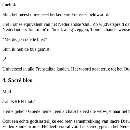
/
mehrd
/
Shit: het meest universeel herkenbare Franse scheldwoord.
Het Franse equivalent van het Nederlandse 'shit'. Zo wijdverspreid da
Nederlanders 'toi toi toi' of 'break a leg' zeggen, 'bonne chance' 
“
Merde, j'ai raté le bus!
”
Shit, ik heb de bus gemist!
📍
Universeel in alle Franstalige landen. Het woord gaat terug tot het Oud
4. Sacré bleu
Mild
/
sah-KREH bluh
/
Hemeltjelief / Goede hemel: een archaïsche eed die verwijst naar he
Ooit een echte godslasterlijke eed (een samentrekking van 'sacré Dieu
zelden zonder ironie. Het leeft vooral voort in stereotypes in het Ned