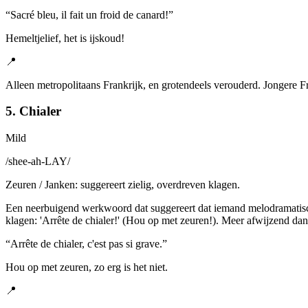
“
Sacré bleu, il fait un froid de canard!
”
Hemeltjelief, het is ijskoud!
📍
Alleen metropolitaans Frankrijk, en grotendeels verouderd. Jongere Fr
5. Chialer
Mild
/
shee-ah-LAY
/
Zeuren / Janken: suggereert zielig, overdreven klagen.
Een neerbuigend werkwoord dat suggereert dat iemand melodramatisch 
klagen: 'Arrête de chialer!' (Hou op met zeuren!). Meer afwijzend dan
“
Arrête de chialer, c'est pas si grave.
”
Hou op met zeuren, zo erg is het niet.
📍