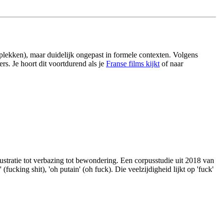
kplekken), maar duidelijk ongepast in formele contexten. Volgens
ers. Je hoort dit voortdurend als je
Franse films kijkt
of naar
rustratie tot verbazing tot bewondering. Een corpusstudie uit 2018 van
king shit), 'oh putain' (oh fuck). Die veelzijdigheid lijkt op 'fuck'