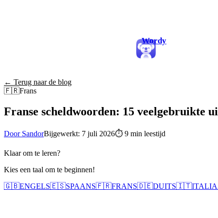
Wordy
← Terug naar de blog
🇫🇷
Frans
Franse scheldwoorden: 15 veelgebruikte ui
Door Sandor
Bijgewerkt: 7 juli 2026
⏱
9 min leestijd
Klaar om te leren?
Kies een taal om te beginnen!
🇬🇧
ENGELS
🇪🇸
SPAANS
🇫🇷
FRANS
🇩🇪
DUITS
🇮🇹
ITALI