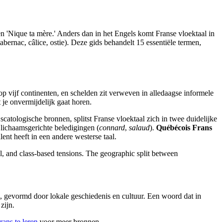
en 'Nique ta mère.' Anders dan in het Engels komt Franse vloektaal in
bernac, câlice, ostie). Deze gids behandelt 15 essentiële termen,
vijf continenten, en schelden zit verweven in alledaagse informele
je onvermijdelijk gaat horen.
atologische bronnen, splitst Franse vloektaal zich in twee duidelijke
 lichaamsgerichte beledigingen (
connard
,
salaud
).
Québécois Frans
nt heeft in een andere westerse taal.
al, and class-based tensions. The geographic split between
d, gevormd door lokale geschiedenis en cultuur. Een woord dat in
zijn.
ans te leren
voor meer bronnen.