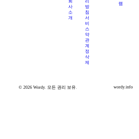
회
리
램
사
방
소
침
개
서
비
스
약
관
계
정
삭
제
wordy.info
© 2026 Wordy. 모든 권리 보유.