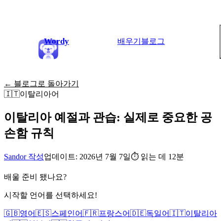
Wordy
배우기
블로그
← 블로그로 돌아가기
🇮🇹
이탈리아어
이탈리아 예절과 관습: 실제로 중요한 공
손함 규칙
Sandor 작성
업데이트: 2026년 7월 7일
⏱
읽는 데 12분
배울 준비 됐나요?
시작할 언어를 선택하세요!
🇬🇧
영어
🇪🇸
스페인어
🇫🇷
프랑스어
🇩🇪
독일어
🇮🇹
이탈리아