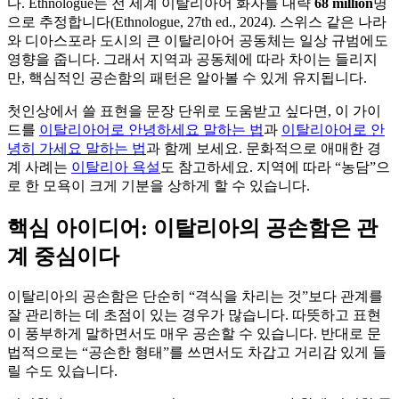
다. Ethnologue는 전 세계 이탈리아어 화자를 대략
68 million
명
으로 추정합니다(Ethnologue, 27th ed., 2024). 스위스 같은 나라
와 디아스포라 도시의 큰 이탈리아어 공동체는 일상 규범에도
영향을 줍니다. 그래서 지역과 공동체에 따라 차이는 들리지
만, 핵심적인 공손함의 패턴은 알아볼 수 있게 유지됩니다.
첫인상에서 쓸 표현을 문장 단위로 도움받고 싶다면, 이 가이
드를
이탈리아어로 안녕하세요 말하는 법
과
이탈리아어로 안
녕히 가세요 말하는 법
과 함께 보세요. 문화적으로 애매한 경
계 사례는
이탈리아 욕설
도 참고하세요. 지역에 따라 “농담”으
로 한 모욕이 크게 기분을 상하게 할 수 있습니다.
핵심 아이디어: 이탈리아의 공손함은 관
계 중심이다
이탈리아의 공손함은 단순히 “격식을 차리는 것”보다 관계를
잘 관리하는 데 초점이 있는 경우가 많습니다. 따뜻하고 표현
이 풍부하게 말하면서도 매우 공손할 수 있습니다. 반대로 문
법적으로는 “공손한 형태”를 쓰면서도 차갑고 거리감 있게 들
릴 수도 있습니다.