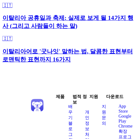
🇮🇹
이탈리아 공휴일과 축제: 실제로 보게 될 14가지 행
사 (그리고 사람들이 하는 말)
🇮🇹
이탈리아어로 '굿나잇' 말하는 법, 달콤한 표현부터
로맨틱한 표현까지 16가지
제품
법적 정
지원
다운로드
보
App
배
지
Store
우
개
원
Google
기
인
문
Play
블
정
의
Chrome
로
보
확장
그
처
프로그