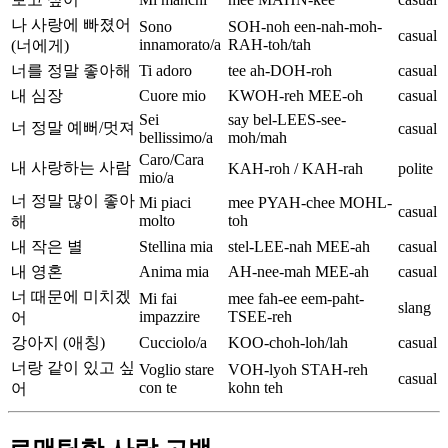
나 사랑에 빠졌어
Sono
SOH-noh een-nah-moh-
casual
innamorato/a
RAH-toh/tah
(너에게)
너를 정말 좋아해
Ti adoro
tee ah-DOH-roh
casual
내 심장
Cuore mio
KWOH-reh MEE-oh
casual
Sei
say bel-LEES-see-
너 정말 예뻐/멋져
casual
bellissimo/a
moh/mah
Caro/Cara
내 사랑하는 사람
KAH-roh / KAH-rah
polite
mio/a
너 정말 많이 좋아
Mi piaci
mee PYAH-chee MOHL-
casual
molto
toh
해
내 작은 별
Stellina mia
stel-LEE-nah MEE-ah
casual
내 영혼
Anima mia
AH-nee-mah MEE-ah
casual
너 때문에 미치겠
Mi fai
mee fah-ee eem-paht-
slang
impazzire
TSEE-reh
어
강아지 (애칭)
Cucciolo/a
KOO-choh-loh/lah
casual
너랑 같이 있고 싶
Voglio stare
VOH-lyoh STAH-reh
casual
con te
kohn teh
어