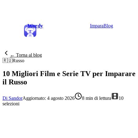
Wordy
Impara
Blog
← Torna al blog
🇷🇺
Russo
10 Migliori Film e Serie TV per Imparare
il Russo
Di Sandor
Aggiornato: 4 agosto 2026
8 min di lettura
10
selezioni