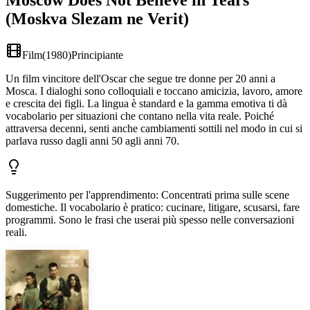
Moscow Does Not Believe in Tears
(Moskva Slezam ne Verit)
Film
(
1980
)
Principiante
Un film vincitore dell'Oscar che segue tre donne per 20 anni a
Mosca. I dialoghi sono colloquiali e toccano amicizia, lavoro, amore
e crescita dei figli. La lingua è standard e la gamma emotiva ti dà
vocabolario per situazioni che contano nella vita reale. Poiché
attraversa decenni, senti anche cambiamenti sottili nel modo in cui si
parlava russo dagli anni 50 agli anni 70.
Suggerimento per l'apprendimento
:
Concentrati prima sulle scene
domestiche. Il vocabolario è pratico: cucinare, litigare, scusarsi, fare
programmi. Sono le frasi che userai più spesso nelle conversazioni
reali.