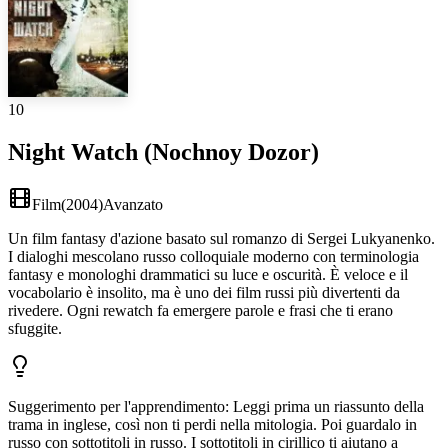
10
Night Watch (Nochnoy Dozor)
Film
(
2004
)
Avanzato
Un film fantasy d'azione basato sul romanzo di Sergei Lukyanenko.
I dialoghi mescolano russo colloquiale moderno con terminologia
fantasy e monologhi drammatici su luce e oscurità. È veloce e il
vocabolario è insolito, ma è uno dei film russi più divertenti da
rivedere. Ogni rewatch fa emergere parole e frasi che ti erano
sfuggite.
Suggerimento per l'apprendimento
:
Leggi prima un riassunto della
trama in inglese, così non ti perdi nella mitologia. Poi guardalo in
russo con sottotitoli in russo. I sottotitoli in cirillico ti aiutano a