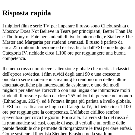
Risposta rapida
I migliori film e serie TV per imparare il russo sono Cheburashka e
Moscow Does Not Believe in Tears per principianti, Better Than Us
e The Irony of Fate per studenti di livello intermedio, e Stalker e The
Master and Margarita per studenti avanzati. Il russo è parlato da
circa 255 milioni di persone ed è classificato dall'FSI come lingua di
Categoria IV, richiede circa 1.100 ore per raggiungere una buona
competenza.
Il cinema russo non riceve l'attenzione globale che merita. I classici
dell'epoca sovietica, i film ruvidi degli anni 90 e una crescente
ondata di serie moderne in streaming lo rendono una delle culture
cinematografiche più interessanti da esplorare, e uno dei modi
migliori per allenare l'orecchio con una lingua che intimorisce molti
studenti. Il russo è parlato da circa 255 milioni di persone nel mondo
(Ethnologue, 2024), ed è l'ottava lingua più parlata a livello globale.
L'FSI lo classifica come lingua di Categoria IV, richiede circa 1.100
ore per raggiungere la competenza. L'alfabeto cirillico sembra
spaventoso per circa tre giorni. Poi scatta. La vera sfida del russo è
la grammatica: sei casi, coppie di aspetti verbali e un ordine delle
parole flessibile che permette di riorganizzare le frasi per dare enfasi.
Come sostiene il linguista Stephen Krashen nella sua Input