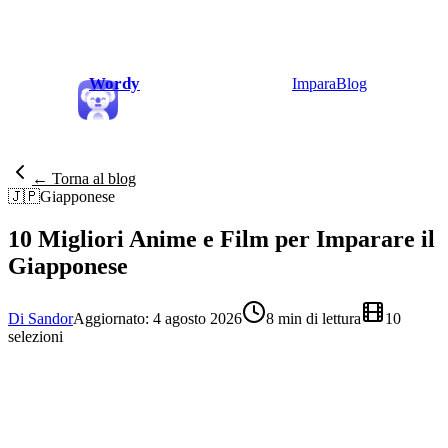
Wordy
Impara
Blog
← Torna al blog
🇯🇵
Giapponese
10 Migliori Anime e Film per Imparare il
Giapponese
Di Sandor
Aggiornato: 4 agosto 2026
8 min di lettura
10
selezioni