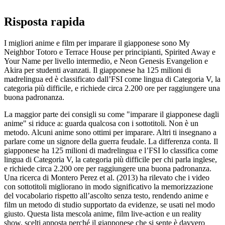
Risposta rapida
I migliori anime e film per imparare il giapponese sono My
Neighbor Totoro e Terrace House per principianti, Spirited Away e
Your Name per livello intermedio, e Neon Genesis Evangelion e
Akira per studenti avanzati. Il giapponese ha 125 milioni di
madrelingua ed è classificato dall’FSI come lingua di Categoria V, la
categoria più difficile, e richiede circa 2.200 ore per raggiungere una
buona padronanza.
La maggior parte dei consigli su come "imparare il giapponese dagli
anime" si riduce a: guarda qualcosa con i sottotitoli. Non è un
metodo. Alcuni anime sono ottimi per imparare. Altri ti insegnano a
parlare come un signore della guerra feudale. La differenza conta. Il
giapponese ha 125 milioni di madrelingua e l’FSI lo classifica come
lingua di Categoria V, la categoria più difficile per chi parla inglese,
e richiede circa 2.200 ore per raggiungere una buona padronanza.
Una ricerca di Montero Perez et al. (2013) ha rilevato che i video
con sottotitoli migliorano in modo significativo la memorizzazione
del vocabolario rispetto all’ascolto senza testo, rendendo anime e
film un metodo di studio supportato da evidenze, se usati nel modo
giusto. Questa lista mescola anime, film live-action e un reality
show, scelti apposta perché il giapponese che si sente è davvero