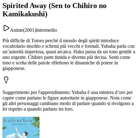
Spirited Away (Sen to Chihiro no
Kamikakushi)
Anime
(
2001
)
Intermedio
Più difficile di Totoro perché il mondo degli spiriti introduce
vocabolario insolito e schemi più vecchi e formali. Yubaba parla con
un’autorità imperiosa, quasi arcaica. Haku passa da un tono gentile a
uno urgente. Chihiro parte timida e diventa più decisa. Senti come
tono e scelta delle parole riflettono le dinamiche di potere in
giapponese.
Suggerimento per l'apprendimento
:
Yubaba è una miniera d’oro per
capire come parlano le figure autoritarie in giapponese. Nota come
gli altri personaggi cambiano modo di parlare quando si rivolgono a
lei rispetto a quando parlano tra loro.