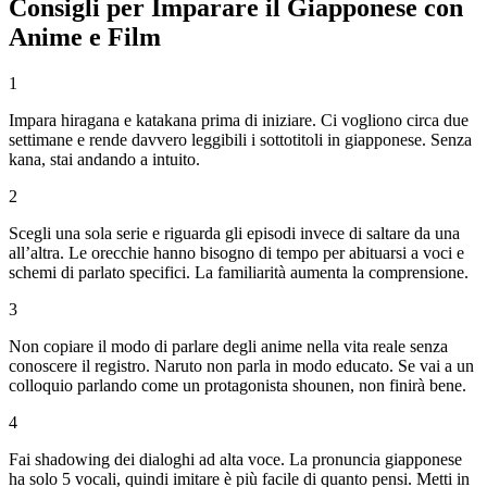
Consigli per Imparare il Giapponese con
Anime e Film
1
Impara hiragana e katakana prima di iniziare. Ci vogliono circa due
settimane e rende davvero leggibili i sottotitoli in giapponese. Senza
kana, stai andando a intuito.
2
Scegli una sola serie e riguarda gli episodi invece di saltare da una
all’altra. Le orecchie hanno bisogno di tempo per abituarsi a voci e
schemi di parlato specifici. La familiarità aumenta la comprensione.
3
Non copiare il modo di parlare degli anime nella vita reale senza
conoscere il registro. Naruto non parla in modo educato. Se vai a un
colloquio parlando come un protagonista shounen, non finirà bene.
4
Fai shadowing dei dialoghi ad alta voce. La pronuncia giapponese
ha solo 5 vocali, quindi imitare è più facile di quanto pensi. Metti in