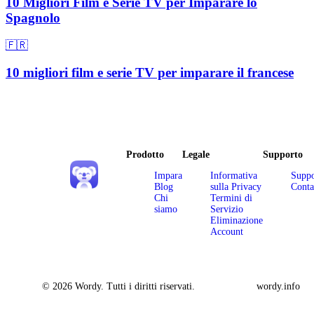
10 Migliori Film e Serie TV per Imparare lo
Spagnolo
🇫🇷
10 migliori film e serie TV per imparare il francese
Prodotto
Legale
Supporto
Impara
Informativa
Suppo
Blog
sulla Privacy
Conta
Chi
Termini di
siamo
Servizio
Eliminazione
Account
© 2026 Wordy. Tutti i diritti riservati.
wordy.info