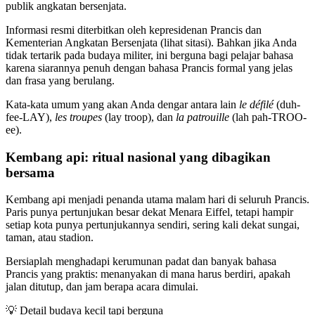
publik angkatan bersenjata.
Informasi resmi diterbitkan oleh kepresidenan Prancis dan
Kementerian Angkatan Bersenjata (lihat sitasi). Bahkan jika Anda
tidak tertarik pada budaya militer, ini berguna bagi pelajar bahasa
karena siarannya penuh dengan bahasa Prancis formal yang jelas
dan frasa yang berulang.
Kata-kata umum yang akan Anda dengar antara lain
le défilé
(duh-
fee-LAY),
les troupes
(lay troop), dan
la patrouille
(lah pah-TROO-
ee).
Kembang api: ritual nasional yang dibagikan
bersama
Kembang api menjadi penanda utama malam hari di seluruh Prancis.
Paris punya pertunjukan besar dekat Menara Eiffel, tetapi hampir
setiap kota punya pertunjukannya sendiri, sering kali dekat sungai,
taman, atau stadion.
Bersiaplah menghadapi kerumunan padat dan banyak bahasa
Prancis yang praktis: menanyakan di mana harus berdiri, apakah
jalan ditutup, dan jam berapa acara dimulai.
💡
Detail budaya kecil tapi berguna