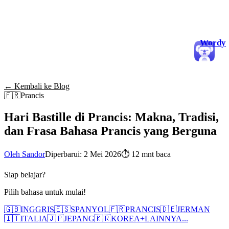
Wordy
← Kembali ke Blog
🇫🇷
Prancis
Hari Bastille di Prancis: Makna, Tradisi,
dan Frasa Bahasa Prancis yang Berguna
Oleh Sandor
Diperbarui: 2 Mei 2026
⏱
12 mnt baca
Siap belajar?
Pilih bahasa untuk mulai!
🇬🇧
INGGRIS
🇪🇸
SPANYOL
🇫🇷
PRANCIS
🇩🇪
JERMAN
🇮🇹
ITALIA
🇯🇵
JEPANG
🇰🇷
KOREA
+
LAINNYA...