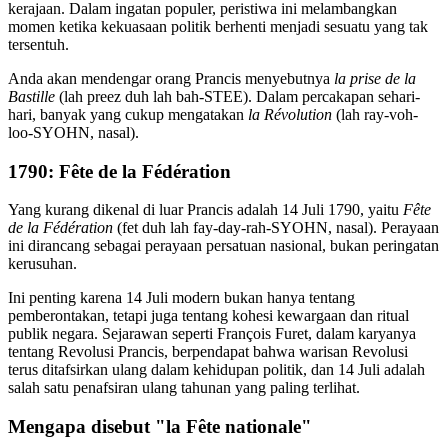
kerajaan. Dalam ingatan populer, peristiwa ini melambangkan
momen ketika kekuasaan politik berhenti menjadi sesuatu yang tak
tersentuh.
Anda akan mendengar orang Prancis menyebutnya
la prise de la
Bastille
(lah preez duh lah bah-STEE). Dalam percakapan sehari-
hari, banyak yang cukup mengatakan
la Révolution
(lah ray-voh-
loo-SYOHN, nasal).
1790: Fête de la Fédération
Yang kurang dikenal di luar Prancis adalah 14 Juli 1790, yaitu
Fête
de la Fédération
(fet duh lah fay-day-rah-SYOHN, nasal). Perayaan
ini dirancang sebagai perayaan persatuan nasional, bukan peringatan
kerusuhan.
Ini penting karena 14 Juli modern bukan hanya tentang
pemberontakan, tetapi juga tentang kohesi kewargaan dan ritual
publik negara. Sejarawan seperti François Furet, dalam karyanya
tentang Revolusi Prancis, berpendapat bahwa warisan Revolusi
terus ditafsirkan ulang dalam kehidupan politik, dan 14 Juli adalah
salah satu penafsiran ulang tahunan yang paling terlihat.
Mengapa disebut "la Fête nationale"