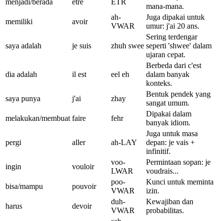
menjadi/berada
être
ETR
mana-mana.
ah-
Juga dipakai untuk
memiliki
avoir
VWAR
umur: j'ai 20 ans.
Sering terdengar
saya adalah
je suis
zhuh swee
seperti 'shwee' dalam
ujaran cepat.
Berbeda dari c'est
dia adalah
il est
eel eh
dalam banyak
konteks.
Bentuk pendek yang
saya punya
j'ai
zhay
sangat umum.
Dipakai dalam
melakukan/membuat
faire
fehr
banyak idiom.
Juga untuk masa
pergi
aller
ah-LAY
depan: je vais +
infinitif.
voo-
Permintaan sopan: je
ingin
vouloir
LWAR
voudrais...
poo-
Kunci untuk meminta
bisa/mampu
pouvoir
VWAR
izin.
duh-
Kewajiban dan
harus
devoir
VWAR
probabilitas.