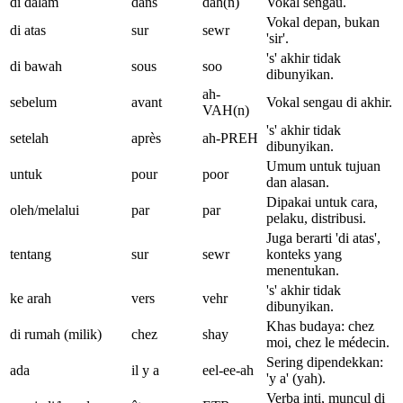
di dalam
dans
dah(n)
Vokal sengau.
Vokal depan, bukan
di atas
sur
sewr
'sir'.
's' akhir tidak
di bawah
sous
soo
dibunyikan.
ah-
sebelum
avant
Vokal sengau di akhir.
VAH(n)
's' akhir tidak
setelah
après
ah-PREH
dibunyikan.
Umum untuk tujuan
untuk
pour
poor
dan alasan.
Dipakai untuk cara,
oleh/melalui
par
par
pelaku, distribusi.
Juga berarti 'di atas',
tentang
sur
sewr
konteks yang
menentukan.
's' akhir tidak
ke arah
vers
vehr
dibunyikan.
Khas budaya: chez
di rumah (milik)
chez
shay
moi, chez le médecin.
Sering dipendekkan:
ada
il y a
eel-ee-ah
'y a' (yah).
Verba inti, muncul di