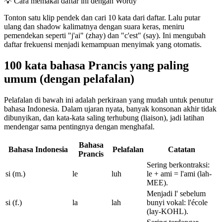
💡
Cara memakai daftar ini dengan Wordy
Tonton satu klip pendek dan cari 10 kata dari daftar. Lalu putar
ulang dan shadow kalimatnya dengan suara keras, meniru
pemendekan seperti "j'ai" (zhay) dan "c'est" (say). Ini mengubah
daftar frekuensi menjadi kemampuan menyimak yang otomatis.
100 kata bahasa Prancis yang paling
umum (dengan pelafalan)
Pelafalan di bawah ini adalah perkiraan yang mudah untuk penutur
bahasa Indonesia. Dalam ujaran nyata, banyak konsonan akhir tidak
dibunyikan, dan kata-kata saling terhubung (liaison), jadi latihan
mendengar sama pentingnya dengan menghafal.
Bahasa
Bahasa Indonesia
Pelafalan
Catatan
Prancis
Sering berkontraksi:
si (m.)
le
luh
le + ami = l'ami (lah-
MEE).
Menjadi l' sebelum
si (f.)
la
lah
bunyi vokal: l'école
(lay-KOHL).