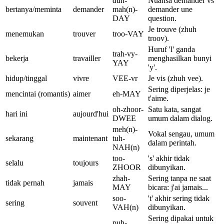
duh-
Nuansa demander vs
bertanya/meminta
demander
mah(n)-
demander une
DAY
question.
Je trouve (zhuh
menemukan
trouver
troo-VAY
troov).
Huruf 'l' ganda
trah-vy-
bekerja
travailler
menghasilkan bunyi
YAY
'y'.
hidup/tinggal
vivre
VEE-vr
Je vis (zhuh vee).
Sering diperjelas: je
mencintai (romantis)
aimer
eh-MAY
t'aime.
oh-zhoor-
Satu kata, sangat
hari ini
aujourd'hui
DWEE
umum dalam dialog.
meh(n)-
Vokal sengau, umum
sekarang
maintenant
tuh-
dalam perintah.
NAH(n)
too-
's' akhir tidak
selalu
toujours
ZHOOR
dibunyikan.
zhah-
Sering tanpa ne saat
tidak pernah
jamais
MAY
bicara: j'ai jamais...
soo-
't' akhir sering tidak
sering
souvent
VAH(n)
dibunyikan.
Sering dipakai untuk
puh-