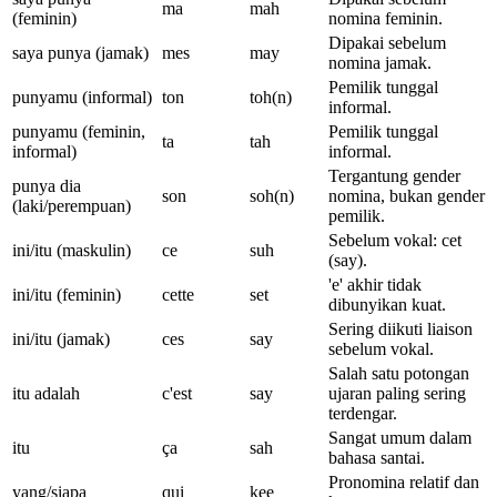
ma
mah
(feminin)
nomina feminin.
Dipakai sebelum
saya punya (jamak)
mes
may
nomina jamak.
Pemilik tunggal
punyamu (informal)
ton
toh(n)
informal.
punyamu (feminin,
Pemilik tunggal
ta
tah
informal)
informal.
Tergantung gender
punya dia
son
soh(n)
nomina, bukan gender
(laki/perempuan)
pemilik.
Sebelum vokal: cet
ini/itu (maskulin)
ce
suh
(say).
'e' akhir tidak
ini/itu (feminin)
cette
set
dibunyikan kuat.
Sering diikuti liaison
ini/itu (jamak)
ces
say
sebelum vokal.
Salah satu potongan
itu adalah
c'est
say
ujaran paling sering
terdengar.
Sangat umum dalam
itu
ça
sah
bahasa santai.
Pronomina relatif dan
yang/siapa
qui
kee