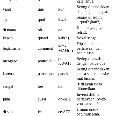
kata tanya.
Sering dipendekkan
yang
que
kuh
dalam ujaran cepat.
Sering di akhir:
apa
quoi
kwah
...quoi? (kan?).
Kata tanya, juga
di mana
où
oo
relatif.
kapan
quand
kah(n)
Vokal sengau.
Dipakai dalam
koh-
bagaimana
comment
pertanyaan dan
MAH(n)
penjelasan.
poor-
Sering dijawab
mengapa
pourquoi
KWAH
dengan parce que.
Sering dipendekkan,
karena
parce que
pars-kuh
terasa seperti 'paske'
saat bicara.
's' di akhir tidak
sangat
très
treh
dibunyikan.
Inversi dalam
juga
aussi
oh-SEE
pertanyaan: Avez-
vous aussi...?
Umum untuk
di sini
ici
ee-SEE
petunjuk arah.