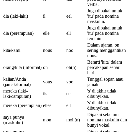
verba.
Juga dipakai untuk
dia (laki-laki)
il
eel
'itu' pada nomina
maskulin.
Juga dipakai untuk
dia (perempuan)
elle
ell
'itu' pada nomina
feminin.
Dalam ujaran, on
kita/kami
nous
noo
sering menggantikan
nous.
Berarti 'kita' dalam
orang/kita (informal)
on
oh(n)
percakapan sehari-
hari.
kalian/Anda
Tunggal sopan atau
vous
voo
(jamak/formal)
jamak.
mereka (laki-
's' di akhir tidak
ils
eel
laki/campuran)
dibunyikan.
's' di akhir tidak
mereka (perempuan)
elles
ell
dibunyikan.
Dipakai sebelum
saya punya
mon
moh(n)
nomina maskulin dan
(maskulin)
bunyi vokal.
saya punya
Dipakai sebelum