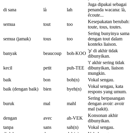
Juga dipakai sebagai
di sana
là
lah
penanda wacana: là,
écoute...
Kesepakatan berubah:
semua
tout
too
toute, tous, toutes.
Sering bunyinya sama
semua (jamak)
tous
too
dengan tout dalam
konteks liaison.
'p' di akhir tidak
banyak
beaucoup
boh-KOO
dibunyikan.
't' akhir sering tidak
kecil
petit
puh-TEE
dibunyikan, liaison
mungkin.
baik
bon
boh(n)
Vokal sengau.
Vokal sengau, kata
baik (dengan baik)
bien
byeh(n)
respons yang umum.
Sering berpasangan
buruk
mal
mahl
dengan avoir: avoir
mal (sakit).
Konsonan akhir
dengan
avec
ah-VEK
dibunyikan.
tanpa
sans
sah(n)
Vokal sengau.