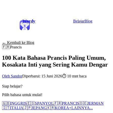
Wordy
Belajar
Blog
← Kembali ke Blog
🇫🇷
Prancis
100 Kata Bahasa Prancis Paling Umum,
Kosakata Inti yang Sering Kamu Dengar
Oleh Sandor
Diperbarui: 15 Juni 2026
⏱
10 mnt baca
Siap belajar?
Pilih bahasa untuk mulai!
🇬🇧
INGGRIS
🇪🇸
SPANYOL
🇫🇷
PRANCIS
🇩🇪
JERMAN
🇮🇹
ITALIA
🇯🇵
JEPANG
🇰🇷
KOREA
+
LAINNYA...