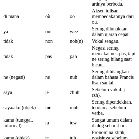
artinya berbeda.
Aksen tulisan
di mana
où
oo
membedakannya dari
ou.
Sering dilunakkan
ya
oui
wee
dalam ujaran cepat.
tidak
non
noh(n)
Vokal sengau.
Negasi sering
memakai ne...pas, tapi
tidak
pas
pah
ne sering hilang saat
bicara.
Sering dihilangkan
ne (negasi)
ne
nuh
dalam bahasa Prancis
lisan santai.
Sebelum vokal: j'
saya
je
zhuh
(zh).
Sering dipendekkan,
saya/aku (objek)
me
muh
terutama sebelum
verba.
kamu (tunggal,
Sangat umum dalam
tu
tew
informal)
dialog sehari-hari.
Pronomina klitik,
kamu (objek)
te
tuh
posisinya sebelum