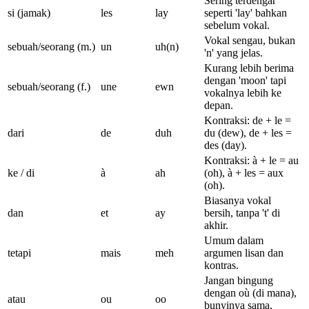
Sering terdengar
si (jamak)
les
lay
seperti 'lay' bahkan
sebelum vokal.
Vokal sengau, bukan
sebuah/seorang (m.)
un
uh(n)
'n' yang jelas.
Kurang lebih berima
dengan 'moon' tapi
sebuah/seorang (f.)
une
ewn
vokalnya lebih ke
depan.
Kontraksi: de + le =
dari
de
duh
du (dew), de + les =
des (day).
Kontraksi: à + le = au
ke / di
à
ah
(oh), à + les = aux
(oh).
Biasanya vokal
dan
et
ay
bersih, tanpa 't' di
akhir.
Umum dalam
tetapi
mais
meh
argumen lisan dan
kontras.
Jangan bingung
dengan où (di mana),
atau
ou
oo
bunyinya sama,