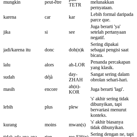
mungkin
peut-être
melunakkan
TETR
pernyataan.
Lebih formal daripada
karena
car
kar
parce que.
Juga berarti 'ya'
jika
si
see
setelah pertanyaan
negatif.
Sering dipakai
jadi/karena itu
donc
doh(n)k
sebagai pengisi saat
bicara.
Penanda percakapan
lalu
alors
ah-LOR
yang klasik.
day-
Sangat sering dalam
sudah
déjà
ZHAH
obrolan sehari-hari.
ah(n)-
masih
encore
Juga berarti 'lagi'.
KOR
's' akhir sering tidak
dibunyikan, tapi
lebih
plus
plew
bervariasi menurut
konteks.
's' akhir biasanya
kurang
moins
mwan(s)
tidak dibunyikan.
Sering dengan ne, tapi
tidak ada apa-apa
rien
ree-EH(n)