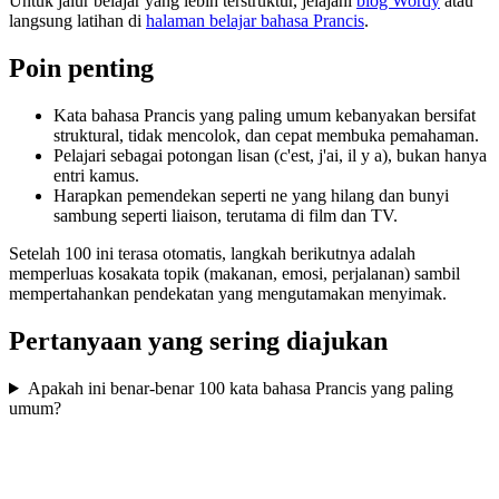
Untuk jalur belajar yang lebih terstruktur, jelajahi
blog Wordy
atau
langsung latihan di
halaman belajar bahasa Prancis
.
Poin penting
Kata bahasa Prancis yang paling umum kebanyakan bersifat
struktural, tidak mencolok, dan cepat membuka pemahaman.
Pelajari sebagai potongan lisan (c'est, j'ai, il y a), bukan hanya
entri kamus.
Harapkan pemendekan seperti ne yang hilang dan bunyi
sambung seperti liaison, terutama di film dan TV.
Setelah 100 ini terasa otomatis, langkah berikutnya adalah
memperluas kosakata topik (makanan, emosi, perjalanan) sambil
mempertahankan pendekatan yang mengutamakan menyimak.
Pertanyaan yang sering diajukan
Apakah ini benar-benar 100 kata bahasa Prancis yang paling
umum?