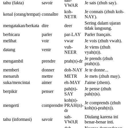
sah-
tahu (fakta)
savoir
Je sais (zhuh say).
VWAR
koh-
Je connais (zhuh koh-
kenal (orang/tempat)
connaître
NETR
NAY).
Sering dalam ujaran
mengatakan/berkata
dire
deer
tidak langsung.
berbicara
parler
par-LAY
Parler français.
melihat
voir
vwar
Je vois (zhuh vwah).
vuh-
Je viens (zhuh
datang
venir
NEER
vyah(n)).
Je prends (zhuh
mengambil
prendre
prah(n)-dr
prah(n)).
memberi
donner
doh-NAY
Je te donne...
menaruh
mettre
METR
Je mets (zhuh may).
suka/mencintai
aimer
eh-MAY
J'aime (zhem).
pah(n)-
Je pense (zhuh
berpikir
penser
SAY
pah(n)s).
koh(n)-
Je comprends (zhuh
mengerti
comprendre
PRAH(n)-
koh(n)-prah(n)).
dr
sah-
Diulang karena ini
tahu (informasi)
savoir
VWAR
benar-benar inti.