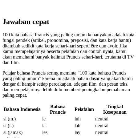
Jawaban cepat
100 kata bahasa Prancis yang paling umum kebanyakan adalah kata
fungsi pendek (artikel, pronomina, preposisi, dan kata kerja bantu)
ditambah sedikit kata kerja sehari-hari seperti être dan avoir. Jika
kamu mempelajarinya beserta pelafalan dan contoh nyata, kamu
akan memahami banyak kalimat Prancis sehari-hari, terutama di TV
dan film.
Pelajar bahasa Prancis sering meminta "100 kata bahasa Prancis
yang paling umum" karena ini adalah bahan dasar yang akan kamu
dengar di hampir setiap percakapan, adegan film, dan pesan teks,
dan mempelajarinya lebih dulu memberi peningkatan pemahaman
paling cepat.
Bahasa
Tingkat
Bahasa Indonesia
Pelafalan
Prancis
Kesopanan
si (m.)
le
luh
neutral
si (f.)
la
lah
neutral
si (jamak)
les
lay
neutral