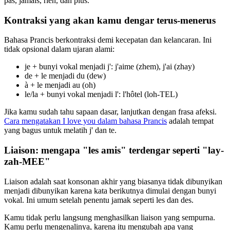
pas, jamais, rien, dan plus.
Kontraksi yang akan kamu dengar terus-menerus
Bahasa Prancis berkontraksi demi kecepatan dan kelancaran. Ini
tidak opsional dalam ujaran alami:
je + bunyi vokal menjadi j': j'aime (zhem), j'ai (zhay)
de + le menjadi du (dew)
à + le menjadi au (oh)
le/la + bunyi vokal menjadi l': l'hôtel (loh-TEL)
Jika kamu sudah tahu sapaan dasar, lanjutkan dengan frasa afeksi.
Cara mengatakan I love you dalam bahasa Prancis
adalah tempat
yang bagus untuk melatih j' dan te.
Liaison: mengapa "les amis" terdengar seperti "lay-
zah-MEE"
Liaison adalah saat konsonan akhir yang biasanya tidak dibunyikan
menjadi dibunyikan karena kata berikutnya dimulai dengan bunyi
vokal. Ini umum setelah penentu jamak seperti les dan des.
Kamu tidak perlu langsung menghasilkan liaison yang sempurna.
Kamu perlu mengenalinya, karena itu mengubah apa yang