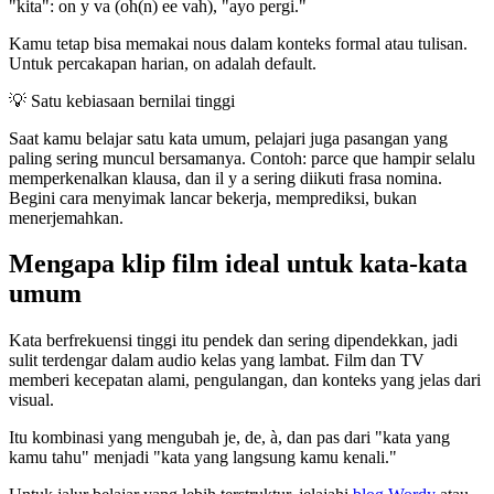
"kita": on y va (oh(n) ee vah), "ayo pergi."
Kamu tetap bisa memakai nous dalam konteks formal atau tulisan.
Untuk percakapan harian, on adalah default.
💡
Satu kebiasaan bernilai tinggi
Saat kamu belajar satu kata umum, pelajari juga pasangan yang
paling sering muncul bersamanya. Contoh: parce que hampir selalu
memperkenalkan klausa, dan il y a sering diikuti frasa nomina.
Begini cara menyimak lancar bekerja, memprediksi, bukan
menerjemahkan.
Mengapa klip film ideal untuk kata-kata
umum
Kata berfrekuensi tinggi itu pendek dan sering dipendekkan, jadi
sulit terdengar dalam audio kelas yang lambat. Film dan TV
memberi kecepatan alami, pengulangan, dan konteks yang jelas dari
visual.
Itu kombinasi yang mengubah je, de, à, dan pas dari "kata yang
kamu tahu" menjadi "kata yang langsung kamu kenali."