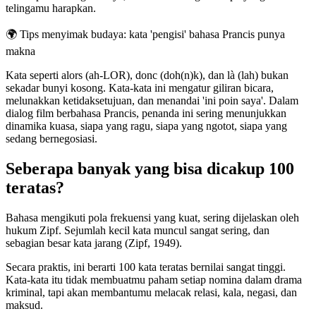
telingamu harapkan.
🌍
Tips menyimak budaya: kata 'pengisi' bahasa Prancis punya
makna
Kata seperti alors (ah-LOR), donc (doh(n)k), dan là (lah) bukan
sekadar bunyi kosong. Kata-kata ini mengatur giliran bicara,
melunakkan ketidaksetujuan, dan menandai 'ini poin saya'. Dalam
dialog film berbahasa Prancis, penanda ini sering menunjukkan
dinamika kuasa, siapa yang ragu, siapa yang ngotot, siapa yang
sedang bernegosiasi.
Seberapa banyak yang bisa dicakup 100
teratas?
Bahasa mengikuti pola frekuensi yang kuat, sering dijelaskan oleh
hukum Zipf. Sejumlah kecil kata muncul sangat sering, dan
sebagian besar kata jarang (Zipf, 1949).
Secara praktis, ini berarti 100 kata teratas bernilai sangat tinggi.
Kata-kata itu tidak membuatmu paham setiap nomina dalam drama
kriminal, tapi akan membantumu melacak relasi, kala, negasi, dan
maksud.