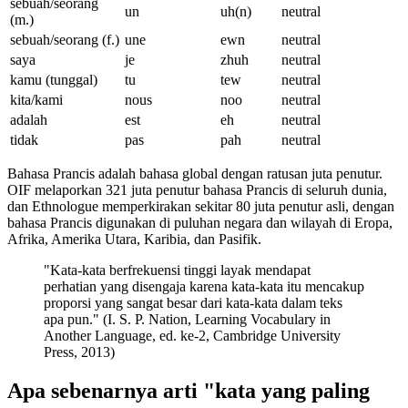
sebuah/seorang
un
uh(n)
neutral
(m.)
sebuah/seorang (f.)
une
ewn
neutral
saya
je
zhuh
neutral
kamu (tunggal)
tu
tew
neutral
kita/kami
nous
noo
neutral
adalah
est
eh
neutral
tidak
pas
pah
neutral
Bahasa Prancis adalah bahasa global dengan ratusan juta penutur.
OIF melaporkan 321 juta penutur bahasa Prancis di seluruh dunia,
dan Ethnologue memperkirakan sekitar 80 juta penutur asli, dengan
bahasa Prancis digunakan di puluhan negara dan wilayah di Eropa,
Afrika, Amerika Utara, Karibia, dan Pasifik.
"Kata-kata berfrekuensi tinggi layak mendapat
perhatian yang disengaja karena kata-kata itu mencakup
proporsi yang sangat besar dari kata-kata dalam teks
apa pun." (I. S. P. Nation, Learning Vocabulary in
Another Language, ed. ke-2, Cambridge University
Press, 2013)
Apa sebenarnya arti "kata yang paling