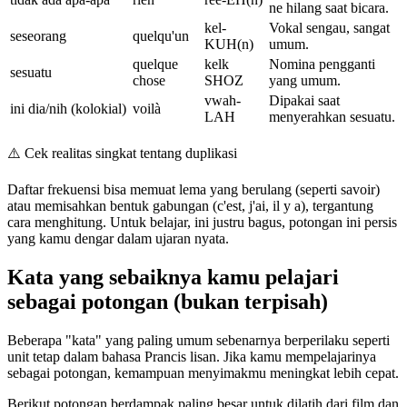
ne hilang saat bicara.
kel-
Vokal sengau, sangat
seseorang
quelqu'un
KUH(n)
umum.
quelque
kelk
Nomina pengganti
sesuatu
chose
SHOZ
yang umum.
vwah-
Dipakai saat
ini dia/nih (kolokial)
voilà
LAH
menyerahkan sesuatu.
⚠️
Cek realitas singkat tentang duplikasi
Daftar frekuensi bisa memuat lema yang berulang (seperti savoir)
atau memisahkan bentuk gabungan (c'est, j'ai, il y a), tergantung
cara menghitung. Untuk belajar, ini justru bagus, potongan ini persis
yang kamu dengar dalam ujaran nyata.
Kata yang sebaiknya kamu pelajari
sebagai potongan (bukan terpisah)
Beberapa "kata" yang paling umum sebenarnya berperilaku seperti
unit tetap dalam bahasa Prancis lisan. Jika kamu mempelajarinya
sebagai potongan, kemampuan menyimakmu meningkat lebih cepat.
Berikut potongan berdampak paling besar untuk dilatih dari film dan