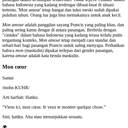
bahasa Indonesia yang kadang terdengar dibuat-buat di situasi
tertentu, 'Mon amour' tetap hangat dan tulus meski sudah dipakai
puluhan tahun. Orang tua juga bisa memakainya untuk anak kecil.
Mon amour
adalah panggilan sayang Prancis yang paling khas, dan
paling sering kamu dengar di antara pasangan. Berbeda dengan
"cintaku" dalam bahasa Indonesia yang kadang terasa terlalu puitis
tergantung konteks,
Mon amour
tetap menjadi cara standar dan
sehari-hari bagi pasangan Prancis untuk saling menyapa. Perhatikan
bahwa
mon
(maskulin) dipakai terlepas dari gender pasangan,
karena
amour
adalah kata benda maskulin.
Mon cœur
Santai
/
mohn KUHR
/
Arti harfiah
:
Hatiku
“
Viens ici, mon cœur. Je veux te montrer quelque chose.
”
Sini, hatiku. Aku mau menunjukkan sesuatu.
🌍