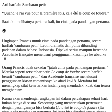
Arti harfiah
:
Sambaran petir
“
Quand je l'ai vue pour la première fois, ça a été le coup de foudre.
”
Saat aku melihatnya pertama kali, itu cinta pada pandangan pertama.
🌍
Ungkapan Prancis untuk cinta pada pandangan pertama, secara
harfiah 'sambaran petir.' Lebih dramatis dan puitis dibanding
padanan dalam bahasa Indonesia. Dipakai serius maupun bercanda.
Académie française menelusuri penggunaan kiasannya ke abad ke-
18.
Orang Prancis tidak sekadar "jatuh cinta pada pandangan pertama."
Mereka seperti tersambar petir.
Le coup de foudre
secara harfiah
berarti "sambaran petir," dan Académie française menelusuri
penggunaan kiasan romantisnya ke abad ke-18. Metafora ini
menangkap sifat ketertarikan instan yang mendadak, kuat, dan terasa
menghantam.
Kamu akan mendengar ungkapan ini dalam percakapan sehari-hari,
bukan hanya di sastra. Seseorang yang menceritakan pertemuan
dengan pasangannya bisa berkata
Ça a été le coup de foudre
(Itu
cinta pada pandangan pertama). Ini juga bisa dipakai secara ringan