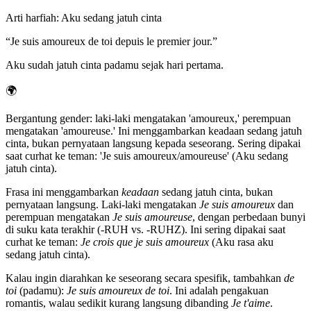
Arti harfiah
:
Aku sedang jatuh cinta
“
Je suis amoureux de toi depuis le premier jour.
”
Aku sudah jatuh cinta padamu sejak hari pertama.
🌍
Bergantung gender: laki-laki mengatakan 'amoureux,' perempuan
mengatakan 'amoureuse.' Ini menggambarkan keadaan sedang jatuh
cinta, bukan pernyataan langsung kepada seseorang. Sering dipakai
saat curhat ke teman: 'Je suis amoureux/amoureuse' (Aku sedang
jatuh cinta).
Frasa ini menggambarkan
keadaan
sedang jatuh cinta, bukan
pernyataan langsung. Laki-laki mengatakan
Je suis amoureux
dan
perempuan mengatakan
Je suis amoureuse
, dengan perbedaan bunyi
di suku kata terakhir (-RUH vs. -RUHZ). Ini sering dipakai saat
curhat ke teman:
Je crois que je suis amoureux
(Aku rasa aku
sedang jatuh cinta).
Kalau ingin diarahkan ke seseorang secara spesifik, tambahkan
de
toi
(padamu):
Je suis amoureux de toi
. Ini adalah pengakuan
romantis, walau sedikit kurang langsung dibanding
Je t'aime
.