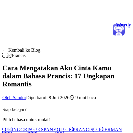
Wordy
← Kembali ke Blog
🇫🇷
Prancis
Cara Mengatakan Aku Cinta Kamu
dalam Bahasa Prancis: 17 Ungkapan
Romantis
Oleh Sandor
Diperbarui: 8 Juli 2026
⏱
9 mnt baca
Siap belajar?
Pilih bahasa untuk mulai!
🇬🇧
INGGRIS
🇪🇸
SPANYOL
🇫🇷
PRANCIS
🇩🇪
JERMAN