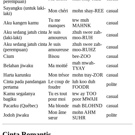
perempuan)
Sayangku (untuk laki-
Mon chéri
mohn shay-REE
casual
laki)
Tu me
tew muh
Aku kangen kamu
casual
manques
MAHNK
Aku sedang jatuh cinta
Je suis
zhuh swee zah-
casual
(laki-laki)
amoureux
moo-RUH
Aku sedang jatuh cinta
Je suis
zhuh swee zah-
casual
(perempuan)
amoureuse
moo-RUHZ
Cium
Bisou
bee-ZOO
casual
mah mwah-
Belahan jiwaku
Ma moitié
casual
TYAY
Harta karunku
Mon trésor
mohn tray-ZOR
casual
Cinta pada pandangan
Le coup de
luh koo duh
polite
pertama
foudre
FOODR
Kamu segalanya
Tu es tout
tew ay TOO
casual
bagiku
pour moi
poor MWAH
Pacarku (Québec)
Ma blonde
mah BLOHND
casual
Mon âme
mohn AHM
Jodoh jiwaku
polite
sœur
SUHR
Cinta Romantis