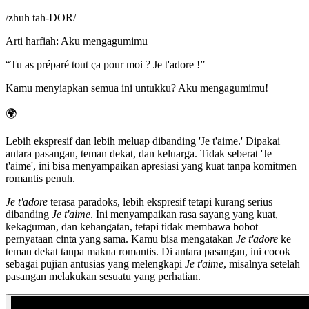
/
zhuh tah-DOR
/
Arti harfiah
:
Aku mengagumimu
“
Tu as préparé tout ça pour moi ? Je t'adore !
”
Kamu menyiapkan semua ini untukku? Aku mengagumimu!
🌍
Lebih ekspresif dan lebih meluap dibanding 'Je t'aime.' Dipakai
antara pasangan, teman dekat, dan keluarga. Tidak seberat 'Je
t'aime', ini bisa menyampaikan apresiasi yang kuat tanpa komitmen
romantis penuh.
Je t'adore
terasa paradoks, lebih ekspresif tetapi kurang serius
dibanding
Je t'aime
. Ini menyampaikan rasa sayang yang kuat,
kekaguman, dan kehangatan, tetapi tidak membawa bobot
pernyataan cinta yang sama. Kamu bisa mengatakan
Je t'adore
ke
teman dekat tanpa makna romantis. Di antara pasangan, ini cocok
sebagai pujian antusias yang melengkapi
Je t'aime
, misalnya setelah
pasangan melakukan sesuatu yang perhatian.