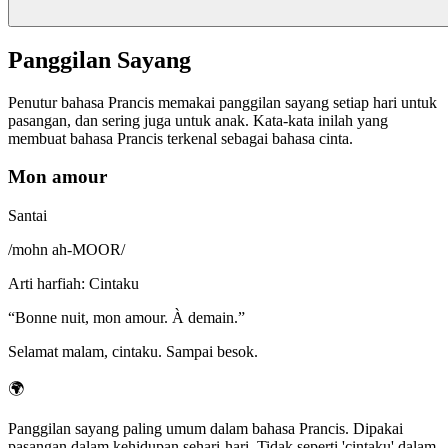
Panggilan Sayang
Penutur bahasa Prancis memakai panggilan sayang setiap hari untuk
pasangan, dan sering juga untuk anak. Kata-kata inilah yang
membuat bahasa Prancis terkenal sebagai bahasa cinta.
Mon amour
Santai
/
mohn ah-MOOR
/
Arti harfiah
:
Cintaku
“
Bonne nuit, mon amour. À demain.
”
Selamat malam, cintaku. Sampai besok.
🌍
Panggilan sayang paling umum dalam bahasa Prancis. Dipakai
pasangan dalam kehidupan sehari-hari. Tidak seperti 'cintaku' dalam