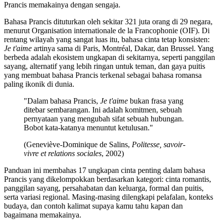
Prancis memakainya dengan sengaja.
Bahasa Prancis dituturkan oleh sekitar 321 juta orang di 29 negara,
menurut Organisation internationale de la Francophonie (OIF). Di
rentang wilayah yang sangat luas itu, bahasa cinta tetap konsisten:
Je t'aime
artinya sama di Paris, Montréal, Dakar, dan Brussel. Yang
berbeda adalah ekosistem ungkapan di sekitarnya, seperti panggilan
sayang, alternatif yang lebih ringan untuk teman, dan gaya puitis
yang membuat bahasa Prancis terkenal sebagai bahasa romansa
paling ikonik di dunia.
"Dalam bahasa Prancis,
Je t'aime
bukan frasa yang
ditebar sembarangan. Ini adalah komitmen, sebuah
pernyataan yang mengubah sifat sebuah hubungan.
Bobot kata-katanya menuntut ketulusan."
(Geneviève-Dominique de Salins,
Politesse, savoir-
vivre et relations sociales
, 2002)
Panduan ini membahas 17 ungkapan cinta penting dalam bahasa
Prancis yang dikelompokkan berdasarkan kategori: cinta romantis,
panggilan sayang, persahabatan dan keluarga, formal dan puitis,
serta variasi regional. Masing-masing dilengkapi pelafalan, konteks
budaya, dan contoh kalimat supaya kamu tahu kapan dan
bagaimana memakainya.