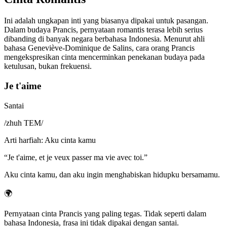
Ini adalah ungkapan inti yang biasanya dipakai untuk pasangan.
Dalam budaya Prancis, pernyataan romantis terasa lebih serius
dibanding di banyak negara berbahasa Indonesia. Menurut ahli
bahasa Geneviève-Dominique de Salins, cara orang Prancis
mengekspresikan cinta mencerminkan penekanan budaya pada
ketulusan, bukan frekuensi.
Je t'aime
Santai
/
zhuh TEM
/
Arti harfiah
:
Aku cinta kamu
“
Je t'aime, et je veux passer ma vie avec toi.
”
Aku cinta kamu, dan aku ingin menghabiskan hidupku bersamamu.
🌍
Pernyataan cinta Prancis yang paling tegas. Tidak seperti dalam
bahasa Indonesia, frasa ini tidak dipakai dengan santai.