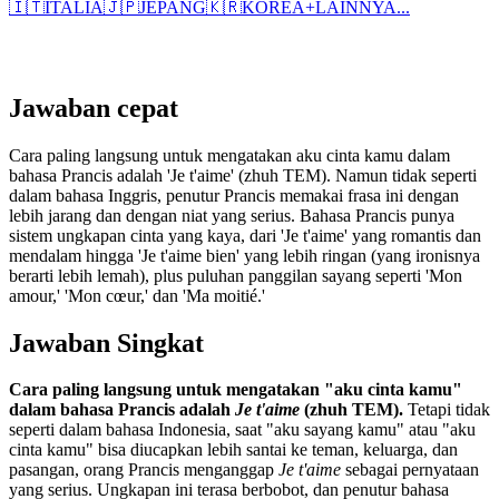
🇮🇹
ITALIA
🇯🇵
JEPANG
🇰🇷
KOREA
+
LAINNYA...
Jawaban cepat
Cara paling langsung untuk mengatakan aku cinta kamu dalam
bahasa Prancis adalah 'Je t'aime' (zhuh TEM). Namun tidak seperti
dalam bahasa Inggris, penutur Prancis memakai frasa ini dengan
lebih jarang dan dengan niat yang serius. Bahasa Prancis punya
sistem ungkapan cinta yang kaya, dari 'Je t'aime' yang romantis dan
mendalam hingga 'Je t'aime bien' yang lebih ringan (yang ironisnya
berarti lebih lemah), plus puluhan panggilan sayang seperti 'Mon
amour,' 'Mon cœur,' dan 'Ma moitié.'
Jawaban Singkat
Cara paling langsung untuk mengatakan "aku cinta kamu"
dalam bahasa Prancis adalah
Je t'aime
(zhuh TEM).
Tetapi tidak
seperti dalam bahasa Indonesia, saat "aku sayang kamu" atau "aku
cinta kamu" bisa diucapkan lebih santai ke teman, keluarga, dan
pasangan, orang Prancis menganggap
Je t'aime
sebagai pernyataan
yang serius. Ungkapan ini terasa berbobot, dan penutur bahasa