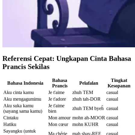
Referensi Cepat: Ungkapan Cinta Bahasa
Prancis Sekilas
Bahasa
Tingkat
Bahasa Indonesia
Pelafalan
Prancis
Kesopanan
Aku cinta kamu
Je t'aime
zhuh TEM
casual
Aku mengagumimu
Je t'adore
zhuh tah-DOR
casual
Aku suka kamu
Je t'aime
zhuh TEM byeh̃
casual
(sayang sama kamu)
bien
Cintaku
Mon amour
mohn ah-MOOR
casual
Hatiku
Mon cœur
mohn KUHR
casual
Sayangku (untuk
Ma chérie
mah shay-REE
casual