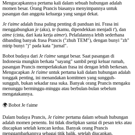
Mengucapkannya pertama kali dalam sebuah hubungan adalah
momen besar. Orang Prancis biasanya menyimpannya untuk
pasangan dan anggota keluarga yang sangat dekat.
Je t'aime
adalah frasa paling penting di panduan ini. Frasa ini
menggabungkan
je
(aku),
te
(kamu, dipendekkan menjadi
t'
), dan
aime
(cinta, dari kata kerja
aimer
). Pelafalannya lebih sederhana
dibanding banyak frasa Prancis ("zhuh TEM"), dengan bunyi "zh"
mirip bunyi "j" pada kata "jurnal".
Bobot budaya dari
Je t'aime
sangat besar. Saat pasangan di
Indonesia mungkin berkata "sayang" sambil pergi keluar rumah,
pasangan Prancis memperlakukan frasa ini dengan lebih berkesan.
Mengucapkan
Je t'aime
untuk pertama kali dalam hubungan adalah
tonggak penting, ini menandakan komitmen yang sungguh-
sungguh, bukan sekadar rasa suka. Banyak orang Prancis mengaku
menunggu berminggu-minggu atau berbulan-bulan sebelum
mengatakannya.
🌍
Bobot Je t'aime
Dalam budaya Prancis,
Je t'aime
pertama dalam sebuah hubungan
adalah momen penentu. Ini tidak diselipkan santai di pesan teks atau
diucapkan setelah kencan kedua. Banyak orang Prancis
menggambarkannya sebagai titik balik, setelah diucapkan,