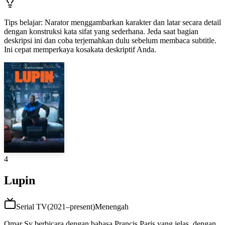
Tips belajar
:
Narator menggambarkan karakter dan latar secara detail
dengan konstruksi kata sifat yang sederhana. Jeda saat bagian
deskripsi ini dan coba terjemahkan dulu sebelum membaca subtitle.
Ini cepat memperkaya kosakata deskriptif Anda.
4
Lupin
Serial TV
(
2021–present
)
Menengah
Omar Sy berbicara dengan bahasa Prancis Paris yang jelas, dengan