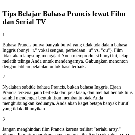
Tips Belajar Bahasa Prancis lewat Film
dan Serial TV
1
Bahasa Prancis punya banyak bunyi yang tidak ada dalam bahasa
Inggris (bunyi "r," vokal sengau, perbedaan "u" vs. "ou"). Film
tidak akan langsung mengajari Anda memproduksi bunyi ini, tetapi
melatih telinga Anda untuk mendengarnya. Gabungkan menonton
dengan latihan pelafalan untuk hasil terbaik.
2
Nyalakan subtitle bahasa Prancis, bukan bahasa Inggris. Ejaan
Prancis terkenal jauh berbeda dari pelafalan, dan melihat bentuk tulis
sambil mendengar bentuk lisan membantu otak Anda
menghubungkan keduanya. Anda akan kaget betapa banyak huruf
yang tidak dibunyikan.
3
Jangan menghindari film Prancis karena terlihat "terlalu artsy."
Sinema Prancis mencakup semua genre. Jika Anda suka aksi, coba