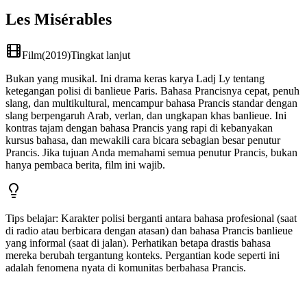
Les Misérables
Film
(
2019
)
Tingkat lanjut
Bukan yang musikal. Ini drama keras karya Ladj Ly tentang
ketegangan polisi di banlieue Paris. Bahasa Prancisnya cepat, penuh
slang, dan multikultural, mencampur bahasa Prancis standar dengan
slang berpengaruh Arab, verlan, dan ungkapan khas banlieue. Ini
kontras tajam dengan bahasa Prancis yang rapi di kebanyakan
kursus bahasa, dan mewakili cara bicara sebagian besar penutur
Prancis. Jika tujuan Anda memahami semua penutur Prancis, bukan
hanya pembaca berita, film ini wajib.
Tips belajar
:
Karakter polisi berganti antara bahasa profesional (saat
di radio atau berbicara dengan atasan) dan bahasa Prancis banlieue
yang informal (saat di jalan). Perhatikan betapa drastis bahasa
mereka berubah tergantung konteks. Pergantian kode seperti ini
adalah fenomena nyata di komunitas berbahasa Prancis.