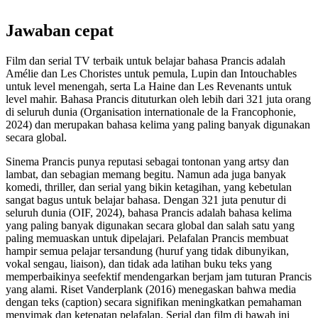
Jawaban cepat
Film dan serial TV terbaik untuk belajar bahasa Prancis adalah
Amélie dan Les Choristes untuk pemula, Lupin dan Intouchables
untuk level menengah, serta La Haine dan Les Revenants untuk
level mahir. Bahasa Prancis dituturkan oleh lebih dari 321 juta orang
di seluruh dunia (Organisation internationale de la Francophonie,
2024) dan merupakan bahasa kelima yang paling banyak digunakan
secara global.
Sinema Prancis punya reputasi sebagai tontonan yang artsy dan
lambat, dan sebagian memang begitu. Namun ada juga banyak
komedi, thriller, dan serial yang bikin ketagihan, yang kebetulan
sangat bagus untuk belajar bahasa. Dengan 321 juta penutur di
seluruh dunia (OIF, 2024), bahasa Prancis adalah bahasa kelima
yang paling banyak digunakan secara global dan salah satu yang
paling memuaskan untuk dipelajari. Pelafalan Prancis membuat
hampir semua pelajar tersandung (huruf yang tidak dibunyikan,
vokal sengau, liaison), dan tidak ada latihan buku teks yang
memperbaikinya seefektif mendengarkan berjam jam tuturan Prancis
yang alami. Riset Vanderplank (2016) menegaskan bahwa media
dengan teks (caption) secara signifikan meningkatkan pemahaman
menyimak dan ketepatan pelafalan. Serial dan film di bawah ini