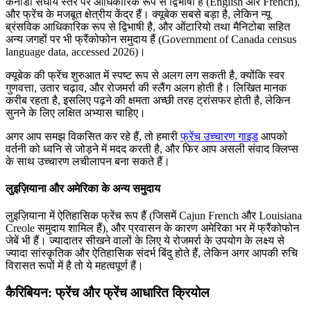
कनाडा संघीय स्तर पर आधिकारिक रूप से द्विभाषी है (English और French),
और फ्रेंच के मजबूत क्षेत्रीय केंद्र हैं। क्यूबेक सबसे बड़ा है, लेकिन न्यू
ब्रंसविक आधिकारिक रूप से द्विभाषी है, और ओंटारियो तथा मैनिटोबा सहित
अन्य जगहों पर भी फ्रैंकोफोन समुदाय हैं (Government of Canada census
language data, accessed 2026)।
क्यूबेक की फ्रेंच शुरुआत में स्पष्ट रूप से अलग लग सकती है, क्योंकि स्वर
गुणवत्ता, उतार चढ़ाव, और रोजमर्रा की स्लैंग अलग होती है। लिखित मानक
करीब रहता है, इसलिए पढ़ने की क्षमता अच्छी तरह ट्रांसफर होती है, लेकिन
सुनने के लिए लक्षित अभ्यास चाहिए।
अगर आप समझ विकसित कर रहे हैं, तो हमारी
फ्रेंच उच्चारण गाइड
आपको
वर्तनी को ध्वनि से जोड़ने में मदद करती है, और फिर आप असली संवाद क्लिप्स
के साथ उच्चारण लचीलापन बना सकते हैं।
लुइज़ियाना और अमेरिका के अन्य समुदाय
लुइज़ियाना में ऐतिहासिक फ्रेंच रूप हैं (जिसमें Cajun French और Louisiana
Creole समुदाय शामिल हैं), और प्रवासन के कारण अमेरिका भर में फ्रैंकोफोन
जेबें भी हैं। ज्यादातर सीखने वालों के लिए ये रोजमर्रा के उपयोग के लक्ष्य से
ज्यादा सांस्कृतिक और ऐतिहासिक संदर्भ बिंदु होते हैं, लेकिन अगर आपकी रुचि
विरासत रूपों में है तो ये महत्वपूर्ण हैं।
कैरिबियन: फ्रेंच और फ्रेंच आधारित क्रियोल