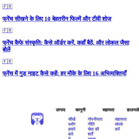
🇫🇷
फ्रेंच सीखने के लिए 10 बेहतरीन फिल्में और टीवी शोज़
🇫🇷
फ्रेंच कैफे संस्कृति: कैसे ऑर्डर करें, कहाँ बैठें, और लोकल जैसा
बोलें
🇫🇷
फ्रेंच में गुड नाइट कैसे कहें: हर मौके के लिए 16 अभिव्यक्तियाँ
उत्पाद
कानूनी
सहायता
डाउनल
सीखें
गोपनीयता
सहायता
ब्लॉग
नीति
संपर्क
हमारे
सेवा की
करें
बारे
शर्तें