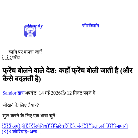
Wordy
सीखें
ब्लॉग
← ब्लॉग पर वापस जाएँ
🇫🇷
फ़्रेंच
फ्रेंच बोलने वाले देश: कहाँ फ्रेंच बोली जाती है (और
कैसे बदलती है)
Sandor द्वारा
अपडेट: 14 मई 2026
⏱
12 मिनट पढ़ने में
सीखने के लिए तैयार?
शुरू करने के लिए एक भाषा चुनें!
🇬🇧
अंग्रेज़ी
🇪🇸
स्पेनिश
🇫🇷
फ़्रेंच
🇩🇪
जर्मन
🇮🇹
इतालवी
🇯🇵
जापानी
🇰🇷
कोरियाई
+
अन्य...