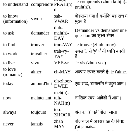
Je comprends (zhuh koh(n)-
to understand
comprendre
PRAH(n)-
prah(n)).
dr
to know
sah-
दोहराया गया है क्योंकि यह सच में
savoir
(information)
VWAR
मुख्य है।
duh-
Demander vs demander une
to ask
demander
mah(n)-
question का सूक्ष्म अंतर।
DAY
to find
trouver
troo-VAY
Je trouve (zhuh troov).
trah-vy-
डबल 'l' से 'y' जैसी ध्वनि बनती
to work
travailler
YAY
है।
to live
vivre
VEE-vr
Je vis (zhuh vee).
to love
aimer
eh-MAY
अक्सर स्पष्ट करते हैं: je t'aime.
(romantic)
oh-zhoor-
today
aujourd'hui
एक शब्द, डायलॉग में बहुत आम।
DWEE
meh(n)-
now
maintenant
tuh-
नासिक स्वर, आदेशों में आम।
NAH(n)
too-
always
toujours
अंत का 's' नहीं बोला जाता।
ZHOOR
zhah-
बोलचाल में अक्सर ne के बिना:
never
jamais
MAY
j'ai jamais...