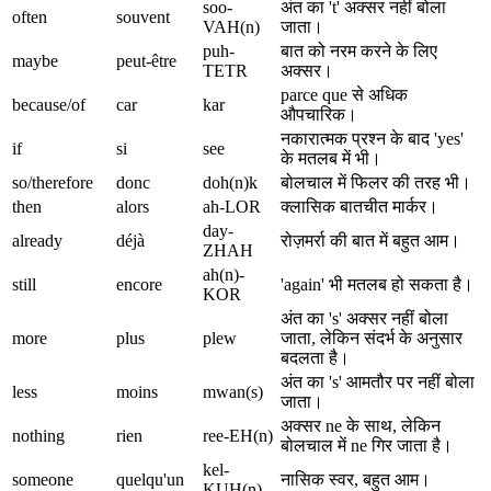
soo-
अंत का 't' अक्सर नहीं बोला
often
souvent
VAH(n)
जाता।
puh-
बात को नरम करने के लिए
maybe
peut-être
TETR
अक्सर।
parce que से अधिक
because/of
car
kar
औपचारिक।
नकारात्मक प्रश्न के बाद 'yes'
if
si
see
के मतलब में भी।
so/therefore
donc
doh(n)k
बोलचाल में फिलर की तरह भी।
then
alors
ah-LOR
क्लासिक बातचीत मार्कर।
day-
already
déjà
रोज़मर्रा की बात में बहुत आम।
ZHAH
ah(n)-
still
encore
'again' भी मतलब हो सकता है।
KOR
अंत का 's' अक्सर नहीं बोला
more
plus
plew
जाता, लेकिन संदर्भ के अनुसार
बदलता है।
अंत का 's' आमतौर पर नहीं बोला
less
moins
mwan(s)
जाता।
अक्सर ne के साथ, लेकिन
nothing
rien
ree-EH(n)
बोलचाल में ne गिर जाता है।
kel-
someone
quelqu'un
नासिक स्वर, बहुत आम।
KUH(n)