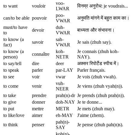
voo-
to want
vouloir
विनम्र अनुरोध: je voudrais...
LWAR
poo-
can/to be able
pouvoir
अनुमति मांगने में बहुत काम का।
VWAR
must/to have
duh-
devoir
बाध्यता और संभावना।
to
VWAR
to know (a
sah-
savoir
Je sais (zhuh say).
fact)
VWAR
to know (a
koh-
Je connais (zhuh koh-
connaître
person)
NETR
NAY).
to say/tell
dire
deer
अक्सर रिपोर्टेड स्पीच में।
to speak
parler
par-LAY
Parler français.
to see
voir
vwar
Je vois (zhuh vwah).
vuh-
to come
venir
Je viens (zhuh vyah(n)).
NEER
to take
prendre
prah(n)-dr
Je prends (zhuh prah(n)).
to give
donner
doh-NAY
Je te donne...
to put
mettre
METR
Je mets (zhuh may).
to like/love
aimer
eh-MAY
J'aime (zhem).
pah(n)-
to think
penser
Je pense (zhuh pah(n)s).
SAY
koh(n)-