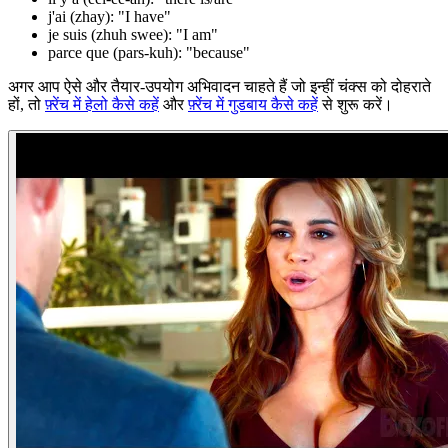
j'ai (zhay): "I have"
je suis (zhuh swee): "I am"
parce que (pars-kuh): "because"
अगर आप ऐसे और तैयार-उपयोग अभिवादन चाहते हैं जो इन्हीं चंक्स को दोहराते
हों, तो
फ़्रेंच में हेलो कैसे कहें
और
फ़्रेंच में गुडबाय कैसे कहें
से शुरू करें।