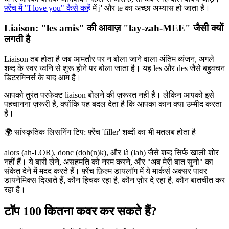
फ़्रेंच में "I love you" कैसे कहें
में j' और te का अच्छा अभ्यास हो जाता है।
Liaison: "les amis" की आवाज़ "lay-zah-MEE" जैसी क्यों
लगती है
Liaison तब होता है जब आमतौर पर न बोला जाने वाला अंतिम व्यंजन, अगले
शब्द के स्वर ध्वनि से शुरू होने पर बोला जाता है। यह les और des जैसे बहुवचन
डिटरमिनर्स के बाद आम है।
आपको तुरंत परफेक्ट liaison बोलने की ज़रूरत नहीं है। लेकिन आपको इसे
पहचानना ज़रूरी है, क्योंकि यह बदल देता है कि आपका कान क्या उम्मीद करता
है।
🌍
सांस्कृतिक लिसनिंग टिप: फ़्रेंच 'filler' शब्दों का भी मतलब होता है
alors (ah-LOR), donc (doh(n)k), और là (lah) जैसे शब्द सिर्फ खाली शोर
नहीं हैं। ये बारी लेने, असहमति को नरम करने, और "अब मेरी बात सुनो" का
संकेत देने में मदद करते हैं। फ़्रेंच फ़िल्म डायलॉग में ये मार्कर्स अक्सर पावर
डायनेमिक्स दिखाते हैं, कौन हिचक रहा है, कौन ज़ोर दे रहा है, कौन बातचीत कर
रहा है।
टॉप 100 कितना कवर कर सकते हैं?