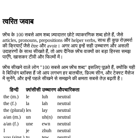
त्वरित जवाब
फ़्रेंच के 100 सबसे आम शब्द ज़्यादातर छोटे व्याकरणिक शब्द होते हैं, जैसे
articles, pronouns, prepositions और helper verbs, साथ ही कुछ रोज़मर्रा
की क्रियाएँ जैसे être और avoir। अगर आप इन्हें सही उच्चारण और असली
उदाहरणों के साथ सीखते हैं, तो आप दैनिक फ़्रेंच वाक्यों का बड़ा हिस्सा समझ
पाएँगे, खासकर टीवी और फिल्मों में।
फ़्रेंच सीखने वाले लोग "100 सबसे आम फ़्रेंच शब्द" इसलिए पूछते हैं, क्योंकि यही
वे बिल्डिंग ब्लॉक्स हैं जो आप लगभग हर बातचीत, फ़िल्म सीन, और टेक्स्ट मैसेज
में सुनेंगे, और इन्हें पहले सीखने से समझने की क्षमता सबसे तेज़ बढ़ती है।
हिन्दी
फ़्रांसीसी
उच्चारण
औपचारिकता
the (m.)
le
luh
neutral
the (f.)
la
lah
neutral
the (plural)
les
lay
neutral
a/an (m.)
un
uh(n)
neutral
a/an (f.)
une
ewn
neutral
I
je
zhuh
neutral
you (sing.)
tu
tew
neutral