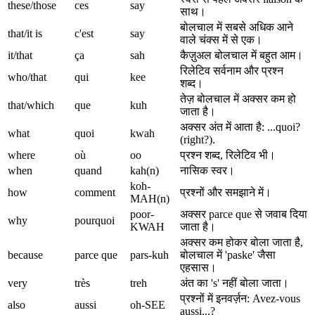
these/those
ces
say
साथ।
बोलचाल में सबसे अधिक आने
that/it is
c'est
say
वाले चंक्स में से एक।
it/that
ça
sah
कैज़ुअल बोलचाल में बहुत आम।
रिलेटिव सर्वनाम और प्रश्न
who/that
qui
kee
शब्द।
तेज़ बोलचाल में अक्सर कम हो
that/which
que
kuh
जाता है।
अक्सर अंत में आता है: ...quoi?
what
quoi
kwah
(right?).
where
où
oo
प्रश्न शब्द, रिलेटिव भी।
when
quand
kah(n)
नासिक स्वर।
koh-
how
comment
प्रश्नों और समझाने में।
MAH(n)
poor-
अक्सर parce que से जवाब दिया
why
pourquoi
KWAH
जाता है।
अक्सर कम होकर बोला जाता है,
because
parce que
pars-kuh
बोलचाल में 'paske' जैसा
एहसास।
very
très
treh
अंत का 's' नहीं बोला जाता।
प्रश्नों में इनवर्ज़न: Avez-vous
also
aussi
oh-SEE
aussi...?