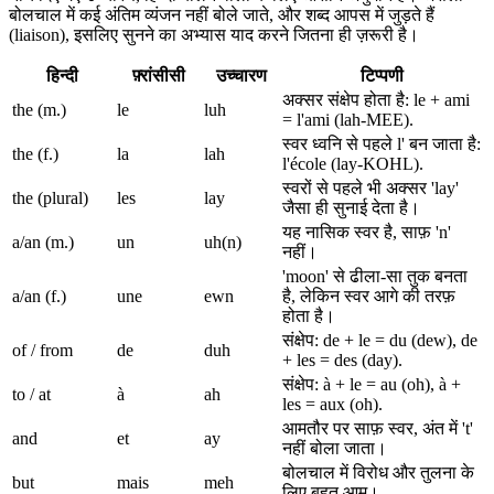
बोलचाल में कई अंतिम व्यंजन नहीं बोले जाते, और शब्द आपस में जुड़ते हैं
(liaison), इसलिए सुनने का अभ्यास याद करने जितना ही ज़रूरी है।
हिन्दी
फ़्रांसीसी
उच्चारण
टिप्पणी
अक्सर संक्षेप होता है: le + ami
the (m.)
le
luh
= l'ami (lah-MEE).
स्वर ध्वनि से पहले l' बन जाता है:
the (f.)
la
lah
l'école (lay-KOHL).
स्वरों से पहले भी अक्सर 'lay'
the (plural)
les
lay
जैसा ही सुनाई देता है।
यह नासिक स्वर है, साफ़ 'n'
a/an (m.)
un
uh(n)
नहीं।
'moon' से ढीला-सा तुक बनता
a/an (f.)
une
ewn
है, लेकिन स्वर आगे की तरफ़
होता है।
संक्षेप: de + le = du (dew), de
of / from
de
duh
+ les = des (day).
संक्षेप: à + le = au (oh), à +
to / at
à
ah
les = aux (oh).
आमतौर पर साफ़ स्वर, अंत में 't'
and
et
ay
नहीं बोला जाता।
बोलचाल में विरोध और तुलना के
but
mais
meh
लिए बहुत आम।