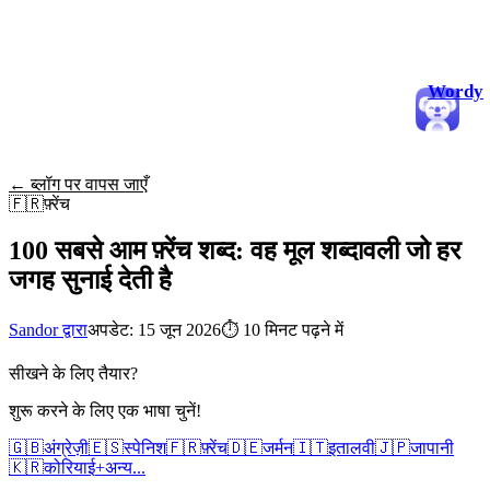
Wordy
← ब्लॉग पर वापस जाएँ
🇫🇷
फ़्रेंच
100 सबसे आम फ़्रेंच शब्द: वह मूल शब्दावली जो हर
जगह सुनाई देती है
Sandor द्वारा
अपडेट: 15 जून 2026
⏱
10 मिनट पढ़ने में
सीखने के लिए तैयार?
शुरू करने के लिए एक भाषा चुनें!
🇬🇧
अंग्रेज़ी
🇪🇸
स्पेनिश
🇫🇷
फ़्रेंच
🇩🇪
जर्मन
🇮🇹
इतालवी
🇯🇵
जापानी
🇰🇷
कोरियाई
+
अन्य...