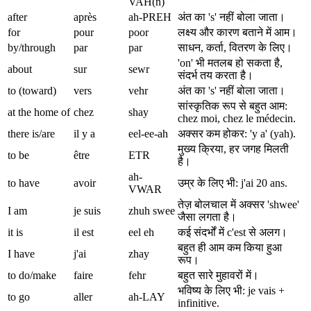
VAH(n)
after
après
ah-PREH
अंत का 's' नहीं बोला जाता।
for
pour
poor
लक्ष्य और कारण बताने में आम।
by/through
par
par
साधन, कर्ता, वितरण के लिए।
'on' भी मतलब हो सकता है,
about
sur
sewr
संदर्भ तय करता है।
to (toward)
vers
vehr
अंत का 's' नहीं बोला जाता।
सांस्कृतिक रूप से बहुत आम:
at the home of
chez
shay
chez moi, chez le médecin.
there is/are
il y a
eel-ee-ah
अक्सर कम होकर: 'y a' (yah).
मुख्य क्रिया, हर जगह मिलती
to be
être
ETR
है।
ah-
to have
avoir
उम्र के लिए भी: j'ai 20 ans.
VWAR
तेज़ बोलचाल में अक्सर 'shwee'
I am
je suis
zhuh swee
जैसा लगता है।
it is
il est
eel eh
कई संदर्भों में c'est से अलग।
बहुत ही आम कम किया हुआ
I have
j'ai
zhay
रूप।
to do/make
faire
fehr
बहुत सारे मुहावरों में।
भविष्य के लिए भी: je vais +
to go
aller
ah-LAY
infinitive.