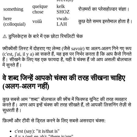
quelque
kelk
something
रोज़मर्रा का प्लेसहोल्डर संज्ञा।
chose
SHOZ
here
vwah-
voilà
कुछ देते समय इस्तेमाल होता है।
(colloquial)
LAH
⚠️
डुप्लिकेट्स के बारे में एक छोटा रियलिटी चेक
फ़्रीक्वेंसी लिस्ट में दोहराए गए लेम्मा (जैसे savoir) या अलग-अलग गिने गए रूप
(c'est, j'ai, il y a) आ सकते हैं, यह इस पर निर्भर करता है कि आप कैसे गिनते
हैं। सीखने के लिए यह एक फायदा है, यही वे चंक्स हैं जो आप असली बोलचाल
में सुनते हैं।
वे शब्द जिन्हें आपको चंक्स की तरह सीखना चाहिए
(अलग-अलग नहीं)
कुछ सबसे आम "शब्द" बोलचाल की फ़्रेंच में फिक्स्ड यूनिट की तरह व्यवहार
करते हैं। अगर आप इन्हें चंक्स की तरह सीखते हैं, तो आपकी लिसनिंग तेज़ी से
सुधरती है।
फ़िल्मों और टीवी से ड्रिल करने के लिए सबसे असरदार चंक्स:
c'est (say): "it is/that is"
il y a (eel-ee-ah): "there is/are"