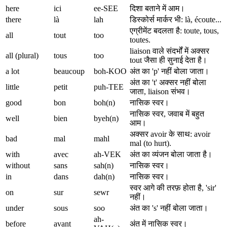
here
ici
ee-SEE
दिशा बताने में आम।
there
là
lah
डिस्कोर्स मार्कर भी: là, écoute...
एग्रीमेंट बदलता है: toute, tous,
all
tout
too
toutes.
liaison वाले संदर्भों में अक्सर
all (plural)
tous
too
tout जैसा ही सुनाई देता है।
a lot
beaucoup
boh-KOO
अंत का 'p' नहीं बोला जाता।
अंत का 't' अक्सर नहीं बोला
little
petit
puh-TEE
जाता, liaison संभव।
good
bon
boh(n)
नासिक स्वर।
नासिक स्वर, जवाब में बहुत
well
bien
byeh(n)
आम।
अक्सर avoir के साथ: avoir
bad
mal
mahl
mal (to hurt).
with
avec
ah-VEK
अंत का व्यंजन बोला जाता है।
without
sans
sah(n)
नासिक स्वर।
in
dans
dah(n)
नासिक स्वर।
स्वर आगे की तरफ़ होता है, 'sir'
on
sur
sewr
नहीं।
under
sous
soo
अंत का 's' नहीं बोला जाता।
ah-
before
avant
अंत में नासिक स्वर।