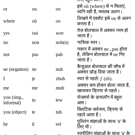
इसे où (where) से न मिलाएं,
or
ou
oo
ध्वनि वही है, मतलब अलग।
लिखने में एक्सेंट इसे ou से अलग
where
où
oo
करता है।
तेज़ बोलचाल में अक्सर नरम हो
yes
oui
wee
जाता है।
no
non
noh(n)
नासिक स्वर।
नकार में अक्सर ne...pas होता
not
pas
pah
है, लेकिन बोलचाल में ne गिर
जाता है।
कैज़ुअल बोलचाल की फ़्रेंच में
ne (negation)
ne
nuh
अक्सर छोड़ दिया जाता है।
I
je
zhuh
स्वर से पहले: j' (zh).
अक्सर कम होकर बोला जाता है,
me
me
muh
खासकर क्रिया से पहले।
you (sing.,
रोज़मर्रा के डायलॉग में बहुत
tu
tew
informal)
आम।
क्लिटिक सर्वनाम, क्रिया से
you (object)
te
tuh
पहले आता है।
पुल्लिंग संज्ञाओं के साथ 'it' के
he
il
eel
लिए भी।
स्त्रीलिंग संज्ञाओं के साथ 'it' के