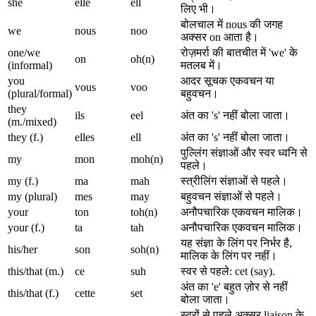
she
elle
ell
लिए भी।
बोलचाल में nous की जगह
we
nous
noo
अक्सर on आता है।
one/we
रोज़मर्रा की बातचीत में 'we' के
on
oh(n)
(informal)
मतलब में।
you
आदर सूचक एकवचन या
vous
voo
(plural/formal)
बहुवचन।
they
ils
eel
अंत का 's' नहीं बोला जाता।
(m./mixed)
they (f.)
elles
ell
अंत का 's' नहीं बोला जाता।
पुल्लिंग संज्ञाओं और स्वर ध्वनि से
my
mon
moh(n)
पहले।
my (f.)
ma
mah
स्त्रीलिंग संज्ञाओं से पहले।
my (plural)
mes
may
बहुवचन संज्ञाओं से पहले।
your
ton
toh(n)
अनौपचारिक एकवचन मालिक।
your (f.)
ta
tah
अनौपचारिक एकवचन मालिक।
यह संज्ञा के लिंग पर निर्भर है,
his/her
son
soh(n)
मालिक के लिंग पर नहीं।
this/that (m.)
ce
suh
स्वर से पहले: cet (say).
अंत का 'e' बहुत ज़ोर से नहीं
this/that (f.)
cette
set
बोला जाता।
स्वरों से पहले अक्सर liaison के