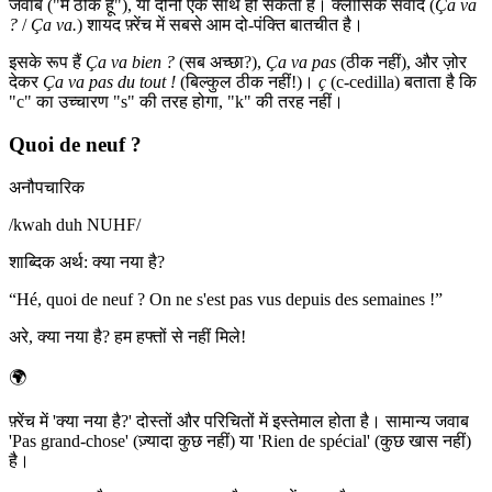
जवाब ("मैं ठीक हूँ"), या दोनों एक साथ हो सकता है। क्लासिक संवाद (
Ça va
?
/
Ça va.
) शायद फ़्रेंच में सबसे आम दो-पंक्ति बातचीत है।
इसके रूप हैं
Ça va bien ?
(सब अच्छा?),
Ça va pas
(ठीक नहीं), और ज़ोर
देकर
Ça va pas du tout !
(बिल्कुल ठीक नहीं!)।
ç
(c-cedilla) बताता है कि
"c" का उच्चारण "s" की तरह होगा, "k" की तरह नहीं।
Quoi de neuf ?
अनौपचारिक
/
kwah duh NUHF
/
शाब्दिक अर्थ
:
क्या नया है?
“
Hé, quoi de neuf ? On ne s'est pas vus depuis des semaines !
”
अरे, क्या नया है? हम हफ्तों से नहीं मिले!
🌍
फ़्रेंच में 'क्या नया है?' दोस्तों और परिचितों में इस्तेमाल होता है। सामान्य जवाब
'Pas grand-chose' (ज़्यादा कुछ नहीं) या 'Rien de spécial' (कुछ खास नहीं)
है।