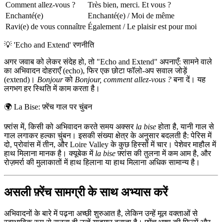
Comment allez-vous ?
Très bien, merci. Et vous ?
Enchanté(e)
Enchanté(e) / Moi de même
Ravi(e) de vous connaître
Également / Le plaisir est pour moi
💡
'Echo and Extend' रणनीति
अगर जवाब को लेकर संदेह हो, तो "Echo and Extend" अपनाएँ: सामने वाले
का अभिवादन दोहराएँ (echo), फिर एक छोटा फॉलो-अप सवाल जोड़ें
(extend)।
Bonjour
को
Bonjour, comment allez-vous ?
बना दें। यह
लगभग हर स्थिति में काम करता है।
🌍
La Bise: फ़्रेंच गाल पर चुंबन
फ़्रांस में, किसी को अभिवादन करते समय अक्सर
la bise
होता है, यानी गाल से
गाल लगाकर हल्का चुंबन। इसकी संख्या क्षेत्र के अनुसार बदलती है: पेरिस में
दो, प्रोवांस में तीन, और Loire Valley के कुछ हिस्सों में चार। पेशेवर माहौल में
हाथ मिलाना मानक है। क्यूबेक में
la bise
फ़्रांस की तुलना में कम आम है, और
रोज़मर्रा की मुलाकातों में हाथ हिलाना या हाथ मिलाना अधिक सामान्य है।
असली फ़्रेंच सामग्री के साथ अभ्यास करें
अभिवादनों के बारे में पढ़ना अच्छी शुरुआत है, लेकिन उन्हें मूल वक्ताओं से