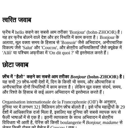
त्वरित जवाब
फ्रेंच में hello कहने का सबसे आम तरीका 'Bonjour' (bohn-ZHOOR) है।
यह हर फ्रेंच बोलने वाले देश और हर स्थिति में काम करता है। Bonjour के
अलावा, मूल वक्ता समय के हिसाब से 'Bonsoir' जैसे अभिवादन, अनौपचारिक
विकल्प जैसे 'Salut' और 'Coucou', और क्षेत्रीय अभिव्यक्तियाँ जैसे क्यूबेक में
'Allô' या पश्चिम अफ्रीका में 'On dit quoi ?' भी इस्तेमाल करते हैं।
छोटा जवाब
फ़्रेंच में "हैलो" कहने का सबसे आम तरीका
Bonjour
(bohn-ZHOOR) है।
यह सभी 29 फ़्रेंच-भाषी देशों में, दिन के किसी भी समय, और औपचारिक व
अनौपचारिक दोनों स्थितियों में काम करता है। लेकिन मूल वक्ता संदर्भ, समय,
और रिश्ते के हिसाब से कई अलग अभिवादन भी इस्तेमाल करते हैं।
Organisation internationale de la Francophonie (OIF) के अनुसार,
दुनिया भर में लगभग 321 मिलियन लोग फ़्रेंच बोलते हैं। इसे पाँच महाद्वीपों के 29
देशों में आधिकारिक दर्जा मिला है, इसलिए यह दुनिया की सबसे व्यापक रूप से
फैली भाषाओं में से एक है। इतनी व्यापकता के साथ अभिवादन में क्षेत्रीय
विविधता भी आती है, पेरिस की किसी boulangerie में
Bonjour, madame
से
लेकर किसी दोस्त को मैसेज में
Coucou !
तक।