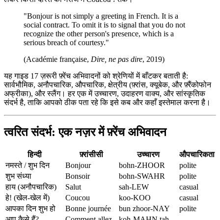
"Bonjour is not simply a greeting in French. It is a
social contract. To omit it is to signal that you do not
recognize the other person's presence, which is a
serious breach of courtesy."
(Académie française,
Dire, ne pas dire
, 2019)
यह गाइड 17 ज़रूरी फ़्रेंच अभिवादनों को श्रेणियों में बाँटकर बताती है:
सार्वभौमिक, अनौपचारिक, औपचारिक, क्षेत्रीय (फ़्रांस, क्यूबेक, और फ़्रैंकोफोन
अफ्रीका), और स्लैंग। हर एक में उच्चारण, उदाहरण वाक्य, और सांस्कृतिक
संदर्भ है, ताकि आपको ठीक पता रहे कि इसे कब और कहाँ इस्तेमाल करना है।
त्वरित संदर्भ: एक नज़र में फ़्रेंच अभिवादन
हिन्दी
फ़्रांसीसी
उच्चारण
औपचारिकता
नमस्ते / शुभ दिन
Bonjour
bohn-ZHOOR
polite
शुभ संध्या
Bonsoir
bohn-SWAHR
polite
हाय (अनौपचारिक)
Salut
sah-LEW
casual
हे! (खेल-खेल में)
Coucou
koo-KOO
casual
आपका दिन शुभ हो
Bonne journée
bun zhoor-NAY
polite
आप कैसे हैं?
Comment allez-
koh-MAHN tah-