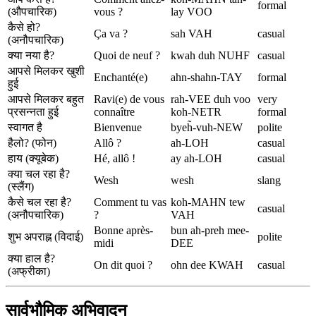
formal
(औपचारिक)
vous ?
lay VOO
कैसे हो?
Ça va ?
sah VAH
casual
(अनौपचारिक)
क्या नया है?
Quoi de neuf ?
kwah duh NUHF
casual
आपसे मिलकर खुशी
Enchanté(e)
ahn-shahn-TAY
formal
हुई
आपसे मिलकर बहुत
Ravi(e) de vous
rah-VEE duh voo
very
प्रसन्नता हुई
connaître
koh-NETR
formal
स्वागत है
Bienvenue
byeh̃-vuh-NEW
polite
हैलो? (फोन)
Allô ?
ah-LOH
casual
हाय (क्यूबेक)
Hé, allô !
ay ah-LOH
casual
क्या चल रहा है?
Wesh
wesh
slang
(स्लैंग)
कैसे चल रहा है?
Comment tu vas
koh-MAHN tew
casual
(अनौपचारिक)
?
VAH
Bonne après-
bun ah-preh mee-
शुभ अपराह्न (विदाई)
polite
midi
DEE
क्या हाल है?
On dit quoi ?
ohn dee KWAH
casual
(अफ्रीका)
सार्वभौमिक अभिवादन