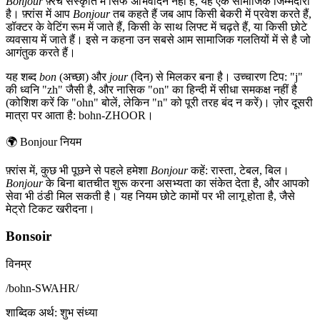
Bonjour
फ़्रेंच संस्कृति में सिर्फ अभिवादन नहीं है, यह एक सामाजिक जिम्मेदारी
है। फ़्रांस में आप
Bonjour
तब कहते हैं जब आप किसी बेकरी में प्रवेश करते हैं,
डॉक्टर के वेटिंग रूम में जाते हैं, किसी के साथ लिफ्ट में चढ़ते हैं, या किसी छोटे
व्यवसाय में जाते हैं। इसे न कहना उन सबसे आम सामाजिक गलतियों में से है जो
आगंतुक करते हैं।
यह शब्द
bon
(अच्छा) और
jour
(दिन) से मिलकर बना है। उच्चारण टिप: "j"
की ध्वनि "zh" जैसी है, और नासिक "on" का हिन्दी में सीधा समकक्ष नहीं है
(कोशिश करें कि "ohn" बोलें, लेकिन "n" को पूरी तरह बंद न करें)। ज़ोर दूसरी
मात्रा पर आता है: bohn-ZHOOR।
🌍
Bonjour नियम
फ़्रांस में, कुछ भी पूछने से पहले हमेशा
Bonjour
कहें: रास्ता, टेबल, बिल।
Bonjour
के बिना बातचीत शुरू करना असभ्यता का संकेत देता है, और आपको
सेवा भी ठंडी मिल सकती है। यह नियम छोटे कामों पर भी लागू होता है, जैसे
मेट्रो टिकट खरीदना।
Bonsoir
विनम्र
/
bohn-SWAHR
/
शाब्दिक अर्थ
:
शुभ संध्या