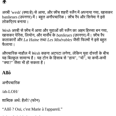
🌍
अरबी 'wesh' (क्या/हे) से आया, और फ़्रेंच शहरी स्लैंग में अपनाया गया, खासकर
banlieues (उपनगर) में। बहुत अनौपचारिक। फ़्रेंच रैप और सिनेमा ने इसे
लोकप्रिय बनाया।
Wesh
अरबी से फ़्रेंच में आया और युवाओं की स्लैंग का अहम हिस्सा बन गया,
खासकर पेरिस, लियोन, और मार्सेय के
banlieues
(उपनगर) में। फ़्रेंच रैप
कलाकारों और
La Haine
तथा
Les Misérables
जैसी फिल्मों ने इसे बहुत
फैलाया।
औपचारिक माहौल में
Wesh
कहना अटपटा लगेगा, लेकिन युवा दोस्तों के बीच
यह बिल्कुल सामान्य है। यह टोन के हिसाब से "हाय", "यो", या कभी-कभी
"क्या?" जैसा भी हो सकता है।
Allô
अनौपचारिक
/
ah-LOH
/
शाब्दिक अर्थ
:
हैलो? (फोन)
“
Allô ? Oui, c'est Marie à l'appareil.
”