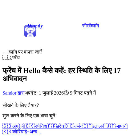
Wordy
सीखें
ब्लॉग
← ब्लॉग पर वापस जाएँ
🇫🇷
फ़्रेंच
फ्रेंच में Hello कैसे कहें: हर स्थिति के लिए 17
अभिवादन
Sandor द्वारा
अपडेट: 1 जुलाई 2026
⏱
9 मिनट पढ़ने में
सीखने के लिए तैयार?
शुरू करने के लिए एक भाषा चुनें!
🇬🇧
अंग्रेज़ी
🇪🇸
स्पेनिश
🇫🇷
फ़्रेंच
🇩🇪
जर्मन
🇮🇹
इतालवी
🇯🇵
जापानी
🇰🇷
कोरियाई
+
अन्य...