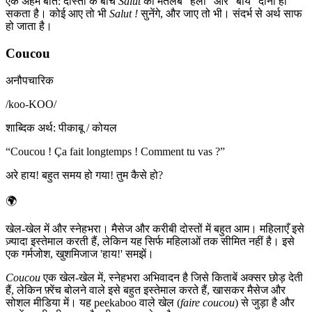
एक अहम बात: दोस्तों के बीच
Salut
का मतलब "हैलो" और "बाय" दोनों हो
सकता है। कोई आए तो भी
Salut !
सुनेंगे, और जाए तो भी। संदर्भ से अर्थ साफ
हो जाता है।
Coucou
अनौपचारिक
/
koo-KOO
/
शाब्दिक अर्थ
:
पीकाबू / कोयल
“
Coucou ! Ça fait longtemps ! Comment tu vas ?
”
अरे हाय! बहुत समय हो गया! तुम कैसे हो?
🌍
खेल-खेल में और स्नेहभरा। मैसेज और करीबी दोस्तों में बहुत आम। महिलाएँ इसे
ज़्यादा इस्तेमाल करती हैं, लेकिन यह सिर्फ महिलाओं तक सीमित नहीं है। इसे
एक गर्मजोश, खुशमिजाज 'हाय!' समझें।
Coucou
एक खेल-खेल में, स्नेहभरा अभिवादन है जिसे किताबें अक्सर छोड़ देती
हैं, लेकिन फ़्रेंच बोलने वाले इसे बहुत इस्तेमाल करते हैं, खासकर मैसेज और
सोशल मीडिया में। यह peekaboo वाले खेल (
faire coucou
) से जुड़ा है और