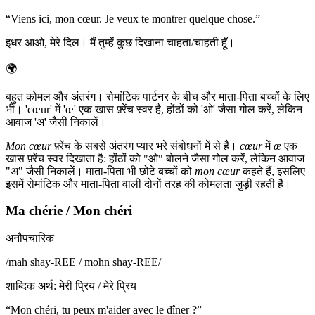
“
Viens ici, mon cœur. Je veux te montrer quelque chose.
”
इधर आओ, मेरे दिल। मैं तुम्हें कुछ दिखाना चाहता/चाहती हूँ।
🌍
बहुत कोमल और अंतरंग। रोमांटिक पार्टनर के बीच और माता-पिता बच्चों के लिए
भी। 'cœur' में 'œ' एक खास फ़्रेंच स्वर है, होंठों को 'ओ' जैसा गोल करें, लेकिन
आवाज 'अ' जैसी निकालें।
Mon cœur
फ़्रेंच के सबसे अंतरंग प्यार भरे संबोधनों में से है।
cœur
में
œ
एक
खास फ़्रेंच स्वर दिखाता है: होंठों को "ओ" बोलने जैसा गोल करें, लेकिन आवाज
"अ" जैसी निकालें। माता-पिता भी छोटे बच्चों को
mon cœur
कहते हैं, इसलिए
इसमें रोमांटिक और माता-पिता वाली दोनों तरह की कोमलता जुड़ी रहती है।
Ma chérie / Mon chéri
अनौपचारिक
/
mah shay-REE / mohn shay-REE
/
शाब्दिक अर्थ
:
मेरी प्रिय / मेरे प्रिय
“
Mon chéri, tu peux m'aider avec le dîner ?
”