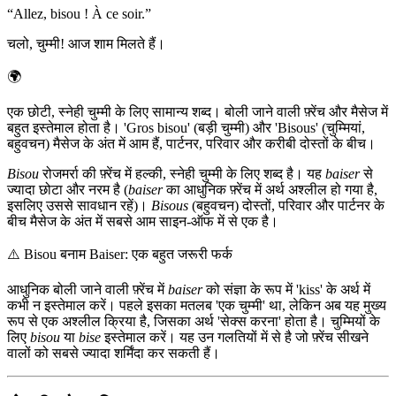
“
Allez, bisou ! À ce soir.
”
चलो, चुम्मी! आज शाम मिलते हैं।
🌍
एक छोटी, स्नेही चुम्मी के लिए सामान्य शब्द। बोली जाने वाली फ़्रेंच और मैसेज में
बहुत इस्तेमाल होता है। 'Gros bisou' (बड़ी चुम्मी) और 'Bisous' (चुम्मियां,
बहुवचन) मैसेज के अंत में आम हैं, पार्टनर, परिवार और करीबी दोस्तों के बीच।
Bisou
रोजमर्रा की फ़्रेंच में हल्की, स्नेही चुम्मी के लिए शब्द है। यह
baiser
से
ज्यादा छोटा और नरम है (
baiser
का आधुनिक फ़्रेंच में अर्थ अश्लील हो गया है,
इसलिए उससे सावधान रहें)।
Bisous
(बहुवचन) दोस्तों, परिवार और पार्टनर के
बीच मैसेज के अंत में सबसे आम साइन-ऑफ में से एक है।
⚠️
Bisou बनाम Baiser: एक बहुत जरूरी फर्क
आधुनिक बोली जाने वाली फ़्रेंच में
baiser
को संज्ञा के रूप में 'kiss' के अर्थ में
कभी न इस्तेमाल करें। पहले इसका मतलब 'एक चुम्मी' था, लेकिन अब यह मुख्य
रूप से एक अश्लील क्रिया है, जिसका अर्थ 'सेक्स करना' होता है। चुम्मियों के
लिए
bisou
या
bise
इस्तेमाल करें। यह उन गलतियों में से है जो फ़्रेंच सीखने
वालों को सबसे ज्यादा शर्मिंदा कर सकती हैं।