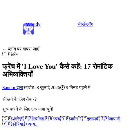
Wordy
सीखें
ब्लॉग
← ब्लॉग पर वापस जाएँ
🇫🇷
फ़्रेंच
फ्रेंच में 'I Love You' कैसे कहें: 17 रोमांटिक
अभिव्यक्तियाँ
Sandor द्वारा
अपडेट: 8 जुलाई 2026
⏱
9 मिनट पढ़ने में
सीखने के लिए तैयार?
शुरू करने के लिए एक भाषा चुनें!
🇬🇧
अंग्रेज़ी
🇪🇸
स्पेनिश
🇫🇷
फ़्रेंच
🇩🇪
जर्मन
🇮🇹
इतालवी
🇯🇵
जापानी
🇰🇷
कोरियाई
+
अन्य...