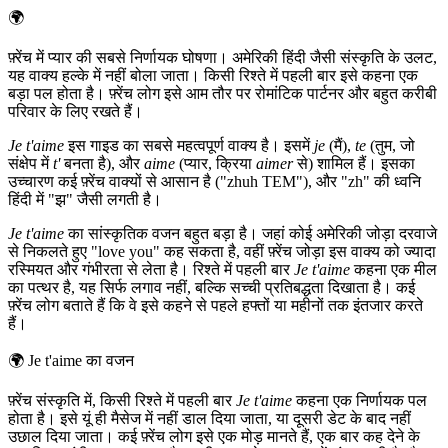
🌍
फ़्रेंच में प्यार की सबसे निर्णायक घोषणा। अमेरिकी हिंदी जैसी संस्कृति के उलट,
यह वाक्य हल्के में नहीं बोला जाता। किसी रिश्ते में पहली बार इसे कहना एक
बड़ा पल होता है। फ़्रेंच लोग इसे आम तौर पर रोमांटिक पार्टनर और बहुत करीबी
परिवार के लिए रखते हैं।
Je t'aime
इस गाइड का सबसे महत्वपूर्ण वाक्य है। इसमें
je
(मैं),
te
(तुम, जो
संक्षेप में
t'
बनता है), और
aime
(प्यार, क्रिया
aimer
से) शामिल हैं। इसका
उच्चारण कई फ़्रेंच वाक्यों से आसान है ("zhuh TEM"), और "zh" की ध्वनि
हिंदी में "झ" जैसी लगती है।
Je t'aime
का सांस्कृतिक वजन बहुत बड़ा है। जहां कोई अमेरिकी जोड़ा दरवाजे
से निकलते हुए "love you" कह सकता है, वहीं फ़्रेंच जोड़ा इस वाक्य को ज्यादा
रस्मियत और गंभीरता से लेता है। रिश्ते में पहली बार
Je t'aime
कहना एक मील
का पत्थर है, यह सिर्फ लगाव नहीं, बल्कि सच्ची प्रतिबद्धता दिखाता है। कई
फ़्रेंच लोग बताते हैं कि वे इसे कहने से पहले हफ्तों या महीनों तक इंतजार करते
हैं।
🌍
Je t'aime का वजन
फ़्रेंच संस्कृति में, किसी रिश्ते में पहली बार
Je t'aime
कहना एक निर्णायक पल
होता है। इसे यूं ही मैसेज में नहीं डाल दिया जाता, या दूसरी डेट के बाद नहीं
उछाल दिया जाता। कई फ़्रेंच लोग इसे एक मोड़ मानते हैं, एक बार कह देने के