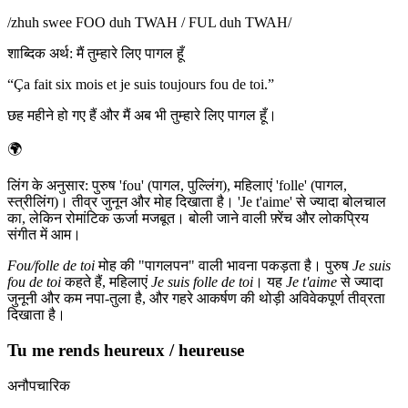
/
zhuh swee FOO duh TWAH / FUL duh TWAH
/
शाब्दिक अर्थ
:
मैं तुम्हारे लिए पागल हूँ
“
Ça fait six mois et je suis toujours fou de toi.
”
छह महीने हो गए हैं और मैं अब भी तुम्हारे लिए पागल हूँ।
🌍
लिंग के अनुसार: पुरुष 'fou' (पागल, पुल्लिंग), महिलाएं 'folle' (पागल,
स्त्रीलिंग)। तीव्र जुनून और मोह दिखाता है। 'Je t'aime' से ज्यादा बोलचाल
का, लेकिन रोमांटिक ऊर्जा मजबूत। बोली जाने वाली फ़्रेंच और लोकप्रिय
संगीत में आम।
Fou/folle de toi
मोह की "पागलपन" वाली भावना पकड़ता है। पुरुष
Je suis
fou de toi
कहते हैं, महिलाएं
Je suis folle de toi
। यह
Je t'aime
से ज्यादा
जुनूनी और कम नपा-तुला है, और गहरे आकर्षण की थोड़ी अविवेकपूर्ण तीव्रता
दिखाता है।
Tu me rends heureux / heureuse
अनौपचारिक