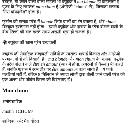
रेडहेड, या काले बालों वाली महिला भी क्यूबेक में
ma blonde
ही कहलाती है।
पुरुष के लिए समकक्ष
mon chum
है (अंग्रेजी "chum" से), जिसका मतलब
"मेरा बॉयफ्रेंड" होता है।
फ्रांस की मानक फ़्रेंच में
blonde
सिर्फ बालों का रंग बताता है, और
chum
बिल्कुल इस्तेमाल नहीं होता। इससे क्यूबेक और फ्रांस के फ़्रेंच बोलने वालों के
बीच रिश्तों की बात करते समय असली भ्रम हो सकता है।
🌍
क्यूबेक की खास प्रेम-शब्दावली
क्यूबेक की रोमांटिक शब्दावली सदियों के स्वतंत्र भाषाई विकास और अंग्रेजी
प्रभाव, दोनों को दिखाती है।
ma blonde
और
mon chum
के अलावा, क्यूबेक
के फ़्रेंच बोलने वाले
être en amour
(प्यार में होना, अंग्रेजी से कैल्क) भी कहते
हैं, जबकि फ्रांस में आम तौर पर
être amoureux
कहा जाता है। ये फर्क
गलतियां नहीं हैं, बल्कि 8 मिलियन से ज्यादा लोगों द्वारा बोली जाने वाली फ़्रेंच की
एक अलग और जीवंत किस्म की विशेषताएं हैं।
Mon chum
अनौपचारिक
/
mohn TCHUM
/
शाब्दिक अर्थ
:
मेरा दोस्त