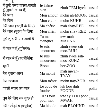
करती हूँ
मैं तुम्हें पसंद करता/करती
Je t'aime
zhuh TEM byeh̃
casual
हूँ (तुमसे लगाव है)
bien
मेरे प्यार
Mon amour
mohn ah-MOOR
casual
मेरे दिल
Mon cœur
mohn KUHR
casual
मेरी जान (स्त्री के लिए)
Ma chérie
mah shay-REE
casual
मेरे जान (पुरुष के लिए)
Mon chéri
mohn shay-REE
casual
Tu me
tew muh
मुझे तुम्हारी याद आती है
casual
manques
MAHNK
Je suis
zhuh swee zah-
मैं प्यार में हूँ (पुल्लिंग)
casual
amoureux
moo-RUH
Je suis
zhuh swee zah-
मैं प्यार में हूँ (स्त्रीलिंग)
casual
amoureuse
moo-RUHZ
चुम्मी
Bisou
bee-ZOO
casual
mah mwah-
मेरा दूसरा आधा
Ma moitié
casual
TYAY
मेरा खजाना
Mon trésor
mohn tray-ZOR
casual
Le coup de
luh koo duh
पहली नजर का प्यार
polite
foudre
FOODR
Tu es tout
tew ay TOO poor
तुम मेरे लिए सब कुछ हो
casual
pour moi
MWAH
मेरी गर्लफ्रेंड (क्यूबेक)
Ma blonde
mah BLOHND
casual