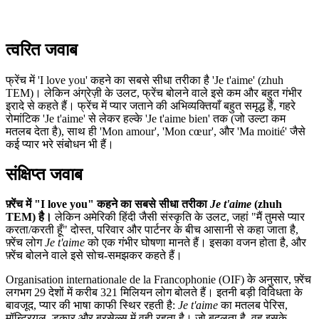
त्वरित जवाब
फ्रेंच में 'I love you' कहने का सबसे सीधा तरीका है 'Je t'aime' (zhuh
TEM)। लेकिन अंग्रेज़ी के उलट, फ्रेंच बोलने वाले इसे कम और बहुत गंभीर
इरादे से कहते हैं। फ्रेंच में प्यार जताने की अभिव्यक्तियाँ बहुत समृद्ध हैं, गहरे
रोमांटिक 'Je t'aime' से लेकर हल्के 'Je t'aime bien' तक (जो उल्टा कम
मतलब देता है), साथ ही 'Mon amour', 'Mon cœur', और 'Ma moitié' जैसे
कई प्यार भरे संबोधन भी हैं।
संक्षिप्त जवाब
फ़्रेंच में "I love you" कहने का सबसे सीधा तरीका
Je t'aime
(zhuh
TEM) है।
लेकिन अमेरिकी हिंदी जैसी संस्कृति के उलट, जहां "मैं तुमसे प्यार
करता/करती हूँ" दोस्त, परिवार और पार्टनर के बीच आसानी से कहा जाता है,
फ़्रेंच लोग
Je t'aime
को एक गंभीर घोषणा मानते हैं। इसका वजन होता है, और
फ़्रेंच बोलने वाले इसे सोच-समझकर कहते हैं।
Organisation internationale de la Francophonie (OIF) के अनुसार, फ़्रेंच
लगभग 29 देशों में करीब 321 मिलियन लोग बोलते हैं। इतनी बड़ी विविधता के
बावजूद, प्यार की भाषा काफी स्थिर रहती है:
Je t'aime
का मतलब पेरिस,
मॉन्ट्रियल, डकार और ब्रसेल्स में वही रहता है। जो बदलता है, वह इसके