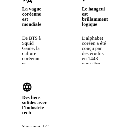
La vague
Le hangeul
coréenne
est
est
brillamment
mondiale
logique
De BTS à
L’alphabet
Squid
coréen a été
Game, la
conçu par
culture
des érudits
coréenne
en 1443
est
pour être
partout.
facile à
Parler
apprendre.
coréen te
La plupart
language
permet de
des gens
vivre les
peuvent lire
paroles
le hangul en
Des liens
de la K-
un seul
solides avec
pop, les
après-midi.
l’industrie
émissions
Il compte 24
tech
de variété
lettres et
et les
tout est
dramas
phonétique.
Samsung, LG,