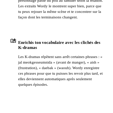
personnage passe du poli au familier selon la relation.
Les extraits Wordy le montrent super bien, parce que
tu peux rejouer la même scène et te concentrer sur la
façon dont les terminaisons changent.
auto_stories
Enrichis ton vocabulaire avec les clichés des
K-dramas
Les K-dramas répètent sans arrêt certaines phrases : «
jal meokgesseumnida » (avant de manger), « aish »
(frustration), « daebak » (waouh). Wordy enregistre
ces phrases pour que tu puisses les revoir plus tard, et
elles deviennent automatiques après seulement
quelques épisodes.