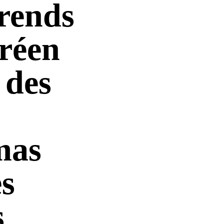
rends
oréen
 des
mas
es
s