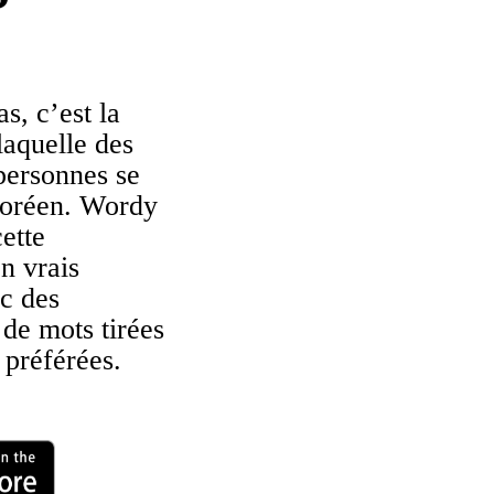
, c’est la
laquelle des
personnes se
coréen. Wordy
ette
n vrais
c des
 de mots tirées
 préférées.