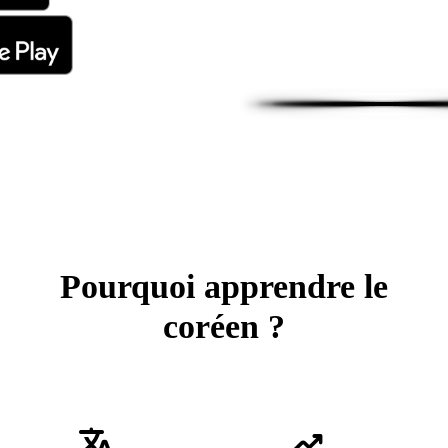
Pourquoi apprendre le
coréen ?
translate
trending_up