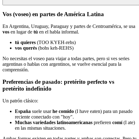
Vos (voseo) en partes de América Latina
En Argentina, Uruguay, Paraguay y partes de Centroamérica, se usa
vos
en lugar de
tú
en el habla informal.
tú quieres
(TOO KYEH-rehs)
vos querés
(bohs keh-REHS)
No necesitas el voseo para viajar a todas partes, pero si ves series
argentinas o hablas con argentinos, se vuelve esencial para la
comprensión.
Preferencias de pasado: pretérito perfecto vs
pretérito indefinido
Un patrón clásico:
España
suele usar
he comido
(I have eaten) para un pasado
reciente conectado con "hoy".
Muchas variedades latinoamericanas
prefieren
comí
(I ate)
en las mismas situaciones.
Ambas formas existen en todas partes y ambas son correctas. Pero tu