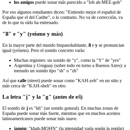
los amigos
puede sonar más parecido a "loh ah-MEE-goh"
Por eso algunos estudiantes dicen: "Entiendo mejor el español de
España que el del Caribe", o lo contrario. No va de corrección, va
de lo que tu oído ha entrenado.
"ll" e "y" (yeísmo y más)
En la mayor parte del mundo hispanohablante,
ll
e
y
se pronuncian
igual (yeísmo). Pero el sonido concreto varía:
Muchas regiones: un sonido de "y", como la "Y" de "yes"
Argentina y Uruguay (sobre todo en torno a Buenos Aires): a
menudo un sonido tipo "sh" o "zh"
Así que
calle
(street) puede sonar como "KAH-yeh" en un sitio y
más cerca de "KAH-sheh" en otro.
La letra "j" y la "g" (antes de e/i)
El sonido de
j
es "kh" (un sonido gutural). En muchas zonas de
España puede sonar más fuerte, mientras que en muchos acentos
latinoamericanos puede sonar más suave.
jamón
: "khah-MOHN" (la intensidad varía según la región)