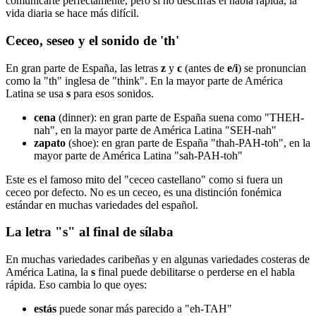
comunicarte perfectamente, pero si no descifras el habla rápida, la
vida diaria se hace más difícil.
Ceceo, seseo y el sonido de 'th'
En gran parte de España, las letras
z
y
c
(antes de
e/i
) se pronuncian
como la "th" inglesa de "think". En la mayor parte de América
Latina se usa
s
para esos sonidos.
cena
(dinner): en gran parte de España suena como "THEH-
nah", en la mayor parte de América Latina "SEH-nah"
zapato
(shoe): en gran parte de España "thah-PAH-toh", en la
mayor parte de América Latina "sah-PAH-toh"
Este es el famoso mito del "ceceo castellano" como si fuera un
ceceo por defecto. No es un ceceo, es una distinción fonémica
estándar en muchas variedades del español.
La letra "s" al final de sílaba
En muchas variedades caribeñas y en algunas variedades costeras de
América Latina, la
s
final puede debilitarse o perderse en el habla
rápida. Eso cambia lo que oyes:
estás
puede sonar más parecido a "eh-TAH"