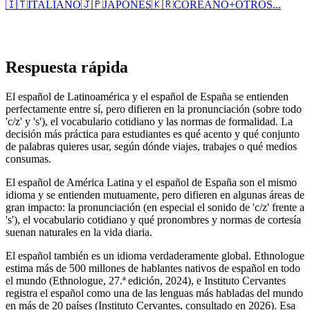
🇮🇹
ITALIANO
🇯🇵
JAPONÉS
🇰🇷
COREANO
+
OTROS...
Respuesta rápida
El español de Latinoamérica y el español de España se entienden
perfectamente entre sí, pero difieren en la pronunciación (sobre todo
'c/z' y 's'), el vocabulario cotidiano y las normas de formalidad. La
decisión más práctica para estudiantes es qué acento y qué conjunto
de palabras quieres usar, según dónde viajes, trabajes o qué medios
consumas.
El español de América Latina y el español de España son el mismo
idioma y se entienden mutuamente, pero difieren en algunas áreas de
gran impacto: la pronunciación (en especial el sonido de 'c/z' frente a
's'), el vocabulario cotidiano y qué pronombres y normas de cortesía
suenan naturales en la vida diaria.
El español también es un idioma verdaderamente global. Ethnologue
estima más de 500 millones de hablantes nativos de español en todo
el mundo (Ethnologue, 27.ª edición, 2024), e Instituto Cervantes
registra el español como una de las lenguas más habladas del mundo
en más de 20 países (Instituto Cervantes, consultado en 2026). Esa