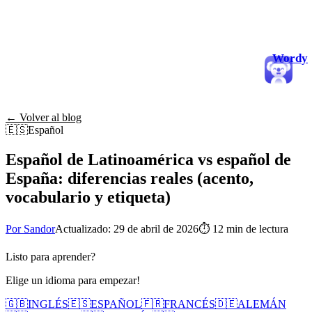
Wordy
← Volver al blog
🇪🇸
Español
Español de Latinoamérica vs español de
España: diferencias reales (acento,
vocabulario y etiqueta)
Por Sandor
Actualizado: 29 de abril de 2026
⏱
12 min de lectura
Listo para aprender?
Elige un idioma para empezar!
🇬🇧
INGLÉS
🇪🇸
ESPAÑOL
🇫🇷
FRANCÉS
🇩🇪
ALEMÁN