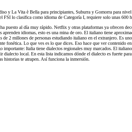
diso y La Vita è Bella para principiantes, Suburra y Gomorra para nive
el FSI lo clasifica como idioma de Categoría I, requiere solo unas 600 h
se ha puesto al día muy rápido. Netflix y otras plataformas ya ofrecen de
s aprenden idiomas, esto es una mina de oro. El italiano tiene aproxim
s de 2 millones de personas estudiando italiano en el extranjero. Es uno
te fonética. Lo que ves es lo que dices. Eso hace que ver contenido en i
o importante: Italia tiene dialectos regionales muy marcados. El italian
r dialecto local. En esta lista indicamos dónde el dialecto es fuerte pa
as historias te atrapen. Así funciona la inmersión.