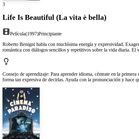
3
Life Is Beautiful (La vita è bella)
Película
(
1997
)
Principiante
Roberto Benigni habla con muchísima energía y expresividad. Exagera l
romántica con diálogos sencillos y repetitivos sobre la vida diaria. El 
Consejo de aprendizaje
:
Para aprender idioma, céntrate en la primera 
forma tan expresiva de decirlas. Ayuda con la pronunciación y hace qu