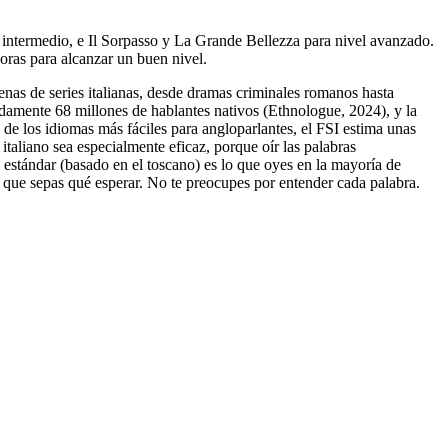
l intermedio, e Il Sorpasso y La Grande Bellezza para nivel avanzado.
oras para alcanzar un buen nivel.
cenas de series italianas, desde dramas criminales romanos hasta
adamente 68 millones de hablantes nativos (Ethnologue, 2024), y la
 de los idiomas más fáciles para angloparlantes, el FSI estima unas
taliano sea especialmente eficaz, porque oír las palabras
o estándar (basado en el toscano) es lo que oyes en la mayoría de
ra que sepas qué esperar. No te preocupes por entender cada palabra.