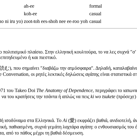
ah-ee
formal
koh-ee
casual
i iru yo)
zoot-toh ees-shoh nee ee-roo yoh
casual
ο πολιτισμικό πλαίσιο. Στην ελληνική κουλτούρα, το να λες συχνά "σ
 επιτηδευμένο ή και πιεστικό.
 που σημαίνει "διαβάζω την ατμόσφαιρα". Δηλαδή, καταλαβαίνεις 
nversation, οι ρητές λεκτικές δηλώσεις αγάπης είναι στατιστικά σπ
971 του Takeo Doi
The Anatomy of Dependence
, περιγράφει το ιαπων
 να του κρατήσεις την τσάντα ή απλώς να πεις
ki wo tsukete
(πρόσεχε) 
ιβή ισοδύναμα στα Ελληνικά. Το
Ai
(愛) εκφράζει βαθιά, ανιδιοτελή, 
ική, παθιασμένη, συχνά γεμάτη λαχτάρα αγάπη: ο ενθουσιασμός του 
τα, από το πάθος μέχρι τη βαθιά δέσμευση.