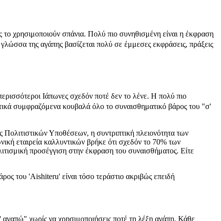
ς το χρησιμοποιούν σπάνια. Πολύ πιο συνηθισμένη είναι η έκφραση
 γλώσσα της αγάπης βασίζεται πολύ σε έμμεσες εκφράσεις, πράξεις
περισσότεροι Ιάπωνες σχεδόν ποτέ δεν το λένε. Η πολύ πιο
ικά συμφραζόμενα κουβαλά όλο το συναισθηματικό βάρος του "σ'
ς Πολιτιστικών Υποθέσεων, η συντριπτική πλειονότητα των
νική εταιρεία καλλυντικών βρήκε ότι σχεδόν το 70% των
ολιτισμική προσέγγιση στην έκφραση του συναισθήματος. Είτε
ρος του 'Aishiteru' είναι τόσο τεράστιο ακριβώς επειδή
' αγαπώ" χωρίς να χρησιμοποιήσεις ποτέ τη λέξη αγάπη. Κάθε