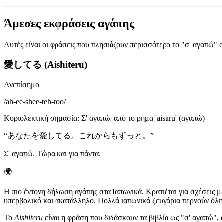
Άμεσες εκφράσεις αγάπης
Αυτές είναι οι φράσεις που πλησιάζουν περισσότερο το "σ' αγαπώ" 
愛してる (Aishiteru)
Ανεπίσημο
/
ah-ee-shee-teh-roo
/
Κυριολεκτική σημασία
:
Σ' αγαπώ, από το ρήμα 'aisuru' (αγαπώ)
“
あなたを愛してる。これからもずっと。
”
Σ' αγαπώ. Τώρα και για πάντα.
🌍
Η πιο έντονη δήλωση αγάπης στα Ιαπωνικά. Κρατιέται για σχέσεις μ
υπερβολικό και ακατάλληλο. Πολλά ιαπωνικά ζευγάρια περνούν όλη 
Το
Aishiteru
είναι η φράση που διδάσκουν τα βιβλία ως "σ' αγαπώ",