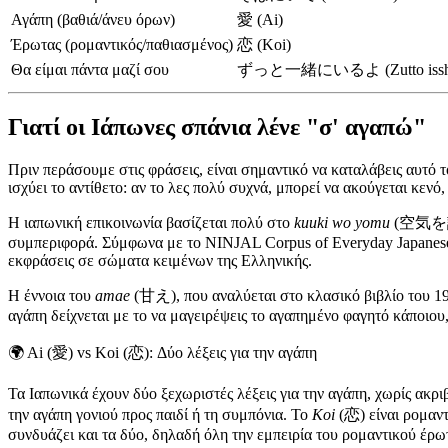
Αγάπη (βαθιά/άνευ όρων)
愛 (Ai)
Έρωτας (ρομαντικός/παθιασμένος)
恋 (Koi)
Θα είμαι πάντα μαζί σου
ずっと一緒にいるよ (Zutto issho n
Γιατί οι Ιάπωνες σπάνια λένε "σ' αγαπώ"
Πριν περάσουμε στις φράσεις, είναι σημαντικό να καταλάβεις αυτό τ
ισχύει το αντίθετο: αν το λες πολύ συχνά, μπορεί να ακούγεται κενό,
Η ιαπωνική επικοινωνία βασίζεται πολύ στο
kuuki wo yomu
(空気を読む),
συμπεριφορά. Σύμφωνα με το NINJAL Corpus of Everyday Japanese Co
εκφράσεις σε σώματα κειμένων της Ελληνικής.
Η έννοια του
amae
(甘え), που αναλύεται στο κλασικό βιβλίο του 1
αγάπη δείχνεται με το να μαγειρέψεις το αγαπημένο φαγητό κάποιου,
🌍
Ai (愛) vs Koi (恋): Δύο λέξεις για την αγάπη
Τα Ιαπωνικά έχουν δύο ξεχωριστές λέξεις για την αγάπη, χωρίς ακρ
την αγάπη γονιού προς παιδί ή τη συμπόνια. Το
Koi
(恋) είναι ρομαντ
συνδυάζει και τα δύο, δηλαδή όλη την εμπειρία του ρομαντικού έρω