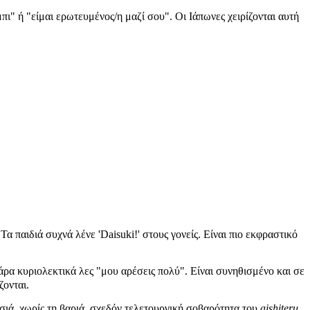
πι" ή "είμαι ερωτευμένος/η μαζί σου". Οι Ιάπωνες χειρίζονται αυτή
Τα παιδιά συχνά λένε 'Daisuki!' στους γονείς. Είναι πιο εκφραστικό
ρα κυριολεκτικά λες "μου αρέσεις πολύ". Είναι συνηθισμένο και σε
ζονται.
σιά, χωρίς τη βαριά, σχεδόν τελετουργική σοβαρότητα του
aishiteru
.