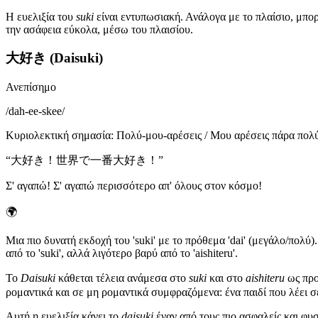
Η ευελιξία του
suki
είναι εντυπωσιακή. Ανάλογα με το πλαίσιο, μπορε
την ασάφεια εύκολα, μέσω του πλαισίου.
大好き (Daisuki)
Ανεπίσημο
/
dah-ee-skee
/
Κυριολεκτική σημασία
:
Πολύ-μου-αρέσεις / Μου αρέσεις πάρα πολ
“
大好き！世界で一番大好き！
”
Σ' αγαπώ! Σ' αγαπώ περισσότερο απ' όλους στον κόσμο!
🌍
Μια πιο δυνατή εκδοχή του 'suki' με το πρόθεμα 'dai' (μεγάλο/πολύ)
από το 'suki', αλλά λιγότερο βαρύ από το 'aishiteru'.
Το
Daisuki
κάθεται τέλεια ανάμεσα στο
suki
και στο
aishiteru
ως προ
ρομαντικά και σε μη ρομαντικά συμφραζόμενα: ένα παιδί που λέει σ
Αυτή η ευελιξία κάνει το
daisuki
έναν από τους πιο ασφαλείς και φυ