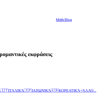
Μάθε
Blog
 ρομαντικές εκφράσεις
Ά
🇮🇹
ΙΤΑΛΙΚΆ
🇯🇵
ΙΑΠΩΝΙΚΆ
🇰🇷
ΚΟΡΕΑΤΙΚΆ
+
ΆΛΛΟ...