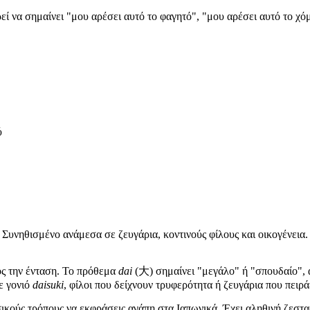
ί να σημαίνει "μου αρέσει αυτό το φαγητό", "μου αρέσει αυτό το χόμ
ύ
. Συνηθισμένο ανάμεσα σε ζευγάρια, κοντινούς φίλους και οικογένεια. 
ς την ένταση. Το πρόθεμα
dai
(大) σημαίνει "μεγάλο" ή "σπουδαίο", ά
ε γονιό
daisuki
, φίλοι που δείχνουν τρυφερότητα ή ζευγάρια που πειρά
σικούς τρόπους να εκφράσεις αγάπη στα Ιαπωνικά. Έχει αληθινή ζεστα