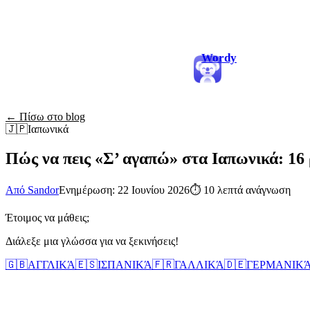
Wordy
← Πίσω στο blog
🇯🇵
Ιαπωνικά
Πώς να πεις «Σ’ αγαπώ» στα Ιαπωνικά: 16
Από Sandor
Ενημέρωση: 22 Ιουνίου 2026
⏱
10 λεπτά ανάγνωση
Έτοιμος να μάθεις;
Διάλεξε μια γλώσσα για να ξεκινήσεις!
🇬🇧
ΑΓΓΛΙΚΆ
🇪🇸
ΙΣΠΑΝΙΚΆ
🇫🇷
ΓΑΛΛΙΚΆ
🇩🇪
ΓΕΡΜΑΝΙΚ