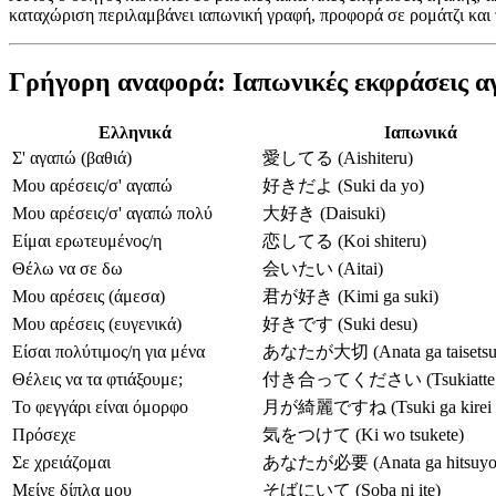
καταχώριση περιλαμβάνει ιαπωνική γραφή, προφορά σε ρομάτζι και τ
Γρήγορη αναφορά: Ιαπωνικές εκφράσεις αγ
Ελληνικά
Ιαπωνικά
Σ' αγαπώ (βαθιά)
愛してる (Aishiteru)
Μου αρέσεις/σ' αγαπώ
好きだよ (Suki da yo)
Μου αρέσεις/σ' αγαπώ πολύ
大好き (Daisuki)
Είμαι ερωτευμένος/η
恋してる (Koi shiteru)
Θέλω να σε δω
会いたい (Aitai)
Μου αρέσεις (άμεσα)
君が好き (Kimi ga suki)
Μου αρέσεις (ευγενικά)
好きです (Suki desu)
Είσαι πολύτιμος/η για μένα
あなたが大切 (Anata ga taisetsu
Θέλεις να τα φτιάξουμε;
付き合ってください (Tsukiatte k
Το φεγγάρι είναι όμορφο
月が綺麗ですね (Tsuki ga kirei d
Πρόσεχε
気をつけて (Ki wo tsukete)
Σε χρειάζομαι
あなたが必要 (Anata ga hitsuyo
Μείνε δίπλα μου
そばにいて (Soba ni ite)