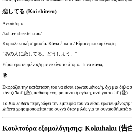
恋してる (Koi shiteru)
Ανεπίσημο
/
koh-ee shee-teh-roo
/
Κυριολεκτική σημασία
:
Κάνω έρωτα / Είμαι ερωτευμένος/η
“
あの人に恋してる。どうしよう。
”
Είμαι ερωτευμένος/η με εκείνο το άτομο. Τι να κάνω;
🌍
Εκφράζει την κατάσταση του να είσαι ερωτευμένος/η, όχι μια δήλωσ
κάντζι 'koi' (恋), παθιασμένη, ρομαντική αγάπη, αντί για το 'ai' (愛).
Το
Koi shiteru
περιγράφει την εμπειρία του να είσαι ερωτευμένος/η: 
shiteru
χρησιμοποιείται πιο συχνά όταν μιλάς για τα συναισθήματά σ
Κουλτούρα εξομολόγησης: Kokuhaku (告