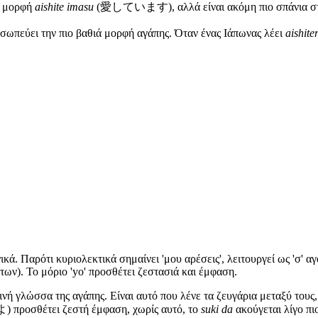
κή μορφή
aishite imasu
(愛しています), αλλά είναι ακόμη πιο σπάνια στη
οσωπεύει την πιο βαθιά μορφή αγάπης. Όταν ένας Ιάπωνας λέει
aishite
ά. Παρότι κυριολεκτικά σημαίνει 'μου αρέσεις', λειτουργεί ως 'σ' 
ων). Το μόριο 'yo' προσθέτει ζεστασιά και έμφαση.
ινή γλώσσα της αγάπης. Είναι αυτό που λένε τα ζευγάρια μεταξύ τους
) προσθέτει ζεστή έμφαση, χωρίς αυτό, το
suki da
ακούγεται λίγο πι