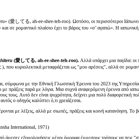
iteru» (愛してる, ah-ee-shee-teh-roo). Ωστόσο, οι περισσότεροι Ιάπωνε
αι σε ρομαντικό πλαίσιο έχει το βάρος του «σ’ αγαπώ». Η ιαπωνική
hiteru
(愛してる, ah-ee-shee-teh-roo).
Αλλά υπάρχει μια παγίδα: οι 
ου κυριολεκτικά μεταφράζεται ως "μου αρέσεις", αλλά σε ρομαντ
αι, σύμφωνα με την Εθνική Γλωσσική Έρευνα του 2023 της Υπηρεσία
ο με πράξεις παρά με λόγια. Μια συχνά αναφερόμενη έρευνα από ιαπω
ους τους. Αυτό δεν είναι ψυχρότητα, δείχνει μια πολύ διαφορετική π
 αυτός ο οδηγός καλύπτει ό,τι χρειάζεσαι.
ονται με λέξεις, αλλά με σιωπές, πράξεις και κοινή κατανόηση. Το βά
nsha International, 1971)
από άμεσες εξομολογήσεις μέχρι όμορφα έμμεσους τρόπους να πεις "σ