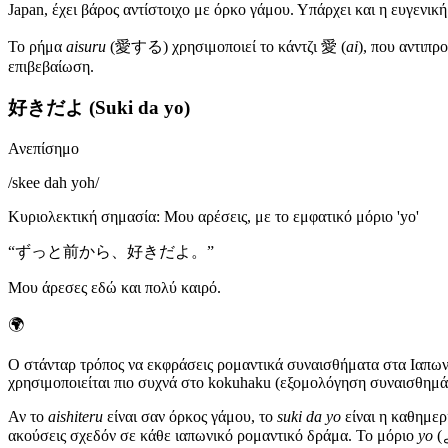
Japan, έχει βάρος αντίστοιχο με όρκο γάμου. Υπάρχει και η ευγενι
Το ρήμα
aisuru
(愛する) χρησιμοποιεί το κάντζι 愛 (
ai
), που αντιπρ
επιβεβαίωση.
好きだよ (Suki da yo)
Ανεπίσημο
/
skee dah yoh
/
Κυριολεκτική σημασία
:
Μου αρέσεις, με το εμφατικό μόριο 'yo'
“
ずっと前から、好きだよ。
”
Μου άρεσες εδώ και πολύ καιρό.
🌍
Ο στάνταρ τρόπος να εκφράσεις ρομαντικά συναισθήματα στα Ιαπωνικ
χρησιμοποιείται πιο συχνά στο kokuhaku (εξομολόγηση συναισθημάτ
Αν το
aishiteru
είναι σαν όρκος γάμου, το
suki da yo
είναι η καθημερ
ακούσεις σχεδόν σε κάθε ιαπωνικό ρομαντικό δράμα. Το μόριο
yo
(よ