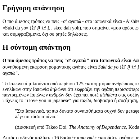
Γρήγορη απάντηση
Ο πιο άμεσος τρόπος να πεις «σ’ αγαπώ» στα ιαπωνικά είναι «Aish
«Suki da yo» (好きだよ, skee dah yoh), που σημαίνει «μου αρέσεις» κ
και συμφραζόμενα, όχι σε ρητές δηλώσεις.
Η σύντομη απάντηση
Ο πιο άμεσος τρόπος να πεις "σ' αγαπώ" στα Ιαπωνικά είναι
Ais
συνηθισμένη έκφραση ρομαντικής αγάπης είναι
Suki da yo
(好きだよ), π
αγαπώ".
Τα Ιαπωνικά μιλιούνται από περίπου 125 εκατομμύρια ανθρώπους κ
ενηλίκων στην Ιαπωνία δηλώνει ότι εκφράζει την αγάπη περισσότερ
παντρεμένων Ιαπώνων ανδρών δεν έχει πει ποτέ
aishiteru
στις συζύγ
ψάχνεις το "i love you in japanese" για ταξίδι, διάβασμα ή συζήτηση,
"Στα Ιαπωνικά, τα πιο δυνατά συναισθήματα συχνά δεν μεταφέρ
λέγεται τόσο σπάνια."
(Διασκευή από Takeo Doi,
The Anatomy of Dependence
, Koda
Αυτός ο οδηγός καλύπτει 16 βασικές ιαπωνικές εκφράσεις αγάπης, 