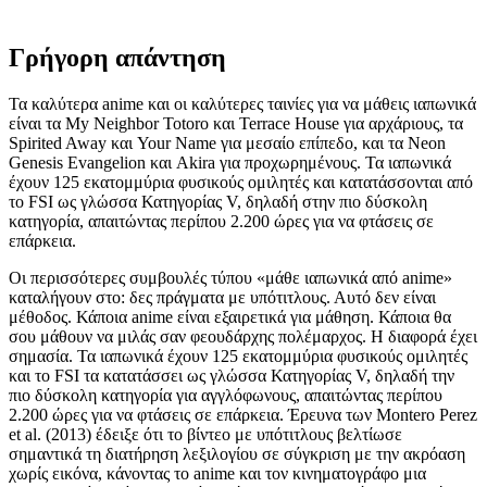
Γρήγορη απάντηση
Τα καλύτερα anime και οι καλύτερες ταινίες για να μάθεις ιαπωνικά
είναι τα My Neighbor Totoro και Terrace House για αρχάριους, τα
Spirited Away και Your Name για μεσαίο επίπεδο, και τα Neon
Genesis Evangelion και Akira για προχωρημένους. Τα ιαπωνικά
έχουν 125 εκατομμύρια φυσικούς ομιλητές και κατατάσσονται από
το FSI ως γλώσσα Κατηγορίας V, δηλαδή στην πιο δύσκολη
κατηγορία, απαιτώντας περίπου 2.200 ώρες για να φτάσεις σε
επάρκεια.
Οι περισσότερες συμβουλές τύπου «μάθε ιαπωνικά από anime»
καταλήγουν στο: δες πράγματα με υπότιτλους. Αυτό δεν είναι
μέθοδος. Κάποια anime είναι εξαιρετικά για μάθηση. Κάποια θα
σου μάθουν να μιλάς σαν φεουδάρχης πολέμαρχος. Η διαφορά έχει
σημασία. Τα ιαπωνικά έχουν 125 εκατομμύρια φυσικούς ομιλητές
και το FSI τα κατατάσσει ως γλώσσα Κατηγορίας V, δηλαδή την
πιο δύσκολη κατηγορία για αγγλόφωνους, απαιτώντας περίπου
2.200 ώρες για να φτάσεις σε επάρκεια. Έρευνα των Montero Perez
et al. (2013) έδειξε ότι το βίντεο με υπότιτλους βελτίωσε
σημαντικά τη διατήρηση λεξιλογίου σε σύγκριση με την ακρόαση
χωρίς εικόνα, κάνοντας το anime και τον κινηματογράφο μια