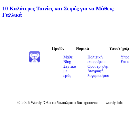
10 Καλύτερες Ταινίες και Σειρές για να Μάθεις
Γαλλικά
Προϊόν
Νομικά
Υποστήριξ
Μάθε
Πολιτική
Υποσ
Blog
απορρήτου
Επικ
Σχετικά
Όροι χρήσης
με
Διαγραφή
εμάς
λογαριασμού
© 2026 Wordy. Όλα τα δικαιώματα διατηρούνται.
wordy.info