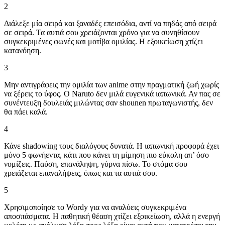
2
Διάλεξε μία σειρά και ξαναδές επεισόδια, αντί να πηδάς από σειρά
σε σειρά. Τα αυτιά σου χρειάζονται χρόνο για να συνηθίσουν
συγκεκριμένες φωνές και μοτίβα ομιλίας. Η εξοικείωση χτίζει
κατανόηση.
3
Μην αντιγράφεις την ομιλία των anime στην πραγματική ζωή χωρίς
να ξέρεις το ύφος. Ο Naruto δεν μιλά ευγενικά ιαπωνικά. Αν πας σε
συνέντευξη δουλειάς μιλώντας σαν shounen πρωταγωνιστής, δεν
θα πάει καλά.
4
Κάνε shadowing τους διαλόγους δυνατά. Η ιαπωνική προφορά έχει
μόνο 5 φωνήεντα, κάτι που κάνει τη μίμηση πιο εύκολη απ’ όσο
νομίζεις. Παύση, επανάληψη, γύρνα πίσω. Το στόμα σου
χρειάζεται επαναλήψεις, όπως και τα αυτιά σου.
5
Χρησιμοποίησε το Wordy για να αναλύεις συγκεκριμένα
αποσπάσματα. Η παθητική θέαση χτίζει εξοικείωση, αλλά η ενεργή