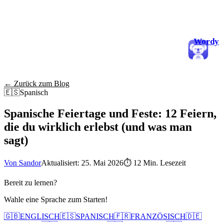
Wordy
← Zurück zum Blog
🇪🇸
Spanisch
Spanische Feiertage und Feste: 12 Feiern,
die du wirklich erlebst (und was man
sagt)
Von Sandor
Aktualisiert: 25. Mai 2026
⏱
12 Min. Lesezeit
Bereit zu lernen?
Wahle eine Sprache zum Starten!
🇬🇧
ENGLISCH
🇪🇸
SPANISCH
🇫🇷
FRANZÖSISCH
🇩🇪