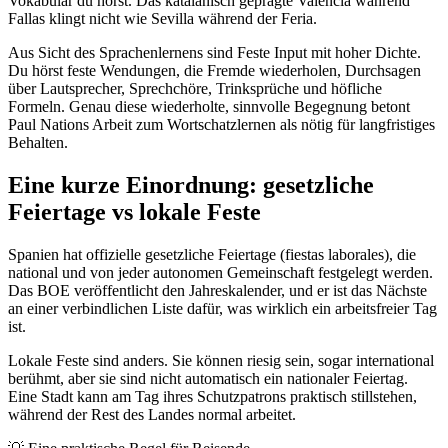
Vokabular du hörst. Das katalanisch geprägte Valencia während
Fallas klingt nicht wie Sevilla während der Feria.
Aus Sicht des Sprachenlernens sind Feste Input mit hoher Dichte.
Du hörst feste Wendungen, die Fremde wiederholen, Durchsagen
über Lautsprecher, Sprechchöre, Trinksprüche und höfliche
Formeln. Genau diese wiederholte, sinnvolle Begegnung betont
Paul Nations Arbeit zum Wortschatzlernen als nötig für langfristiges
Behalten.
Eine kurze Einordnung: gesetzliche
Feiertage vs lokale Feste
Spanien hat offizielle gesetzliche Feiertage (fiestas laborales), die
national und von jeder autonomen Gemeinschaft festgelegt werden.
Das BOE veröffentlicht den Jahreskalender, und er ist das Nächste
an einer verbindlichen Liste dafür, was wirklich ein arbeitsfreier Tag
ist.
Lokale Feste sind anders. Sie können riesig sein, sogar international
berühmt, aber sie sind nicht automatisch ein nationaler Feiertag.
Eine Stadt kann am Tag ihres Schutzpatrons praktisch stillstehen,
während der Rest des Landes normal arbeitet.