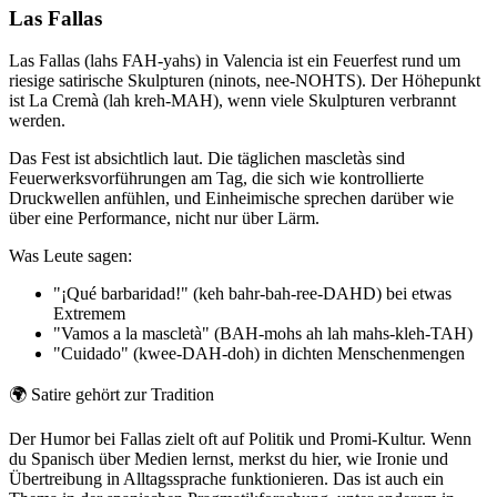
Las Fallas
Las Fallas (lahs FAH-yahs) in Valencia ist ein Feuerfest rund um
riesige satirische Skulpturen (ninots, nee-NOHTS). Der Höhepunkt
ist La Cremà (lah kreh-MAH), wenn viele Skulpturen verbrannt
werden.
Das Fest ist absichtlich laut. Die täglichen mascletàs sind
Feuerwerksvorführungen am Tag, die sich wie kontrollierte
Druckwellen anfühlen, und Einheimische sprechen darüber wie
über eine Performance, nicht nur über Lärm.
Was Leute sagen:
"¡Qué barbaridad!" (keh bahr-bah-ree-DAHD) bei etwas
Extremem
"Vamos a la mascletà" (BAH-mohs ah lah mahs-kleh-TAH)
"Cuidado" (kwee-DAH-doh) in dichten Menschenmengen
🌍
Satire gehört zur Tradition
Der Humor bei Fallas zielt oft auf Politik und Promi-Kultur. Wenn
du Spanisch über Medien lernst, merkst du hier, wie Ironie und
Übertreibung in Alltagssprache funktionieren. Das ist auch ein