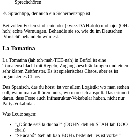
Sprechchören
⚠️
Sprachtipp, der auch ein Sicherheitstipp ist
Bei vollen Festen sind 'cuidado' (kwee-DAH-doh) und 'ojo' (OH-
hoh) echte Warnungen. Behandle sie so, wie du im Deutschen
'Vorsicht' behandeln würdest.
La Tomatina
La Tomatina (lah toh-mah-TEE-nah) in Buñol ist eine
Tomatenschlacht mit Regeln, Zugangsbeschränkungen und einem
sehr klaren Zeitfenster. Es ist spielerisches Chaos, aber es ist
organisiertes Chaos.
Das Spanisch, das du hörst, ist vor allem Logistik: wo man stehen
soll, wann man aufhören muss, wo man sich abspült. Das erinnert
daran, dass Feste auch Infrastruktur-Vokabular haben, nicht nur
Party-Vokabular.
Was Leute sagen:
"¿Dónde está la ducha?" (DOHN-deh eh-STAH lah DOO-
chah)
"Se acabó" (seh ah-kah-BOH), bedeutet "es ist vorbei"