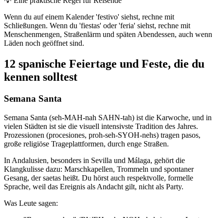
💡
Eine praktische Regel für Reisende
Wenn du auf einem Kalender 'festivo' siehst, rechne mit
Schließungen. Wenn du 'fiestas' oder 'feria' siehst, rechne mit
Menschenmengen, Straßenlärm und späten Abendessen, auch wenn
Läden noch geöffnet sind.
12 spanische Feiertage und Feste, die du
kennen solltest
Semana Santa
Semana Santa (seh-MAH-nah SAHN-tah) ist die Karwoche, und in
vielen Städten ist sie die visuell intensivste Tradition des Jahres.
Prozessionen (procesiones, proh-seh-SYOH-nehs) tragen pasos,
große religiöse Trageplattformen, durch enge Straßen.
In Andalusien, besonders in Sevilla und Málaga, gehört die
Klangkulisse dazu: Marschkapellen, Trommeln und spontaner
Gesang, der saetas heißt. Du hörst auch respektvolle, formelle
Sprache, weil das Ereignis als Andacht gilt, nicht als Party.
Was Leute sagen: