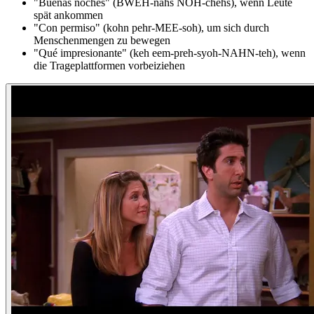
"Buenas noches" (BWEH-nahs NOH-chehs), wenn Leute
spät ankommen
"Con permiso" (kohn pehr-MEE-soh), um sich durch
Menschenmengen zu bewegen
"Qué impresionante" (keh eem-preh-syoh-NAHN-teh), wenn
die Trageplattformen vorbeiziehen