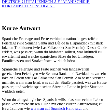
DEUTSCH
🇮🇹
ITALIENISCH
🇯🇵
JAPANISCH
🇰🇷
KOREANISCH
+
SONSTIGES...
Kurze Antwort
Spanische Feiertage und Feste verbinden nationale gesetzliche
Feiertage (wie Semana Santa und Día de la Hispanidad) mit stark
lokalen Traditionen (wie Las Fallas oder San Fermín). Dieser Guide
erklärt, was passiert, wann du hinfahren solltest, was kulturell zu
erwarten ist und welche spanischen Sätze du bei Umzügen,
Familienessen und Straßenfesten wirklich hörst.
Spanische Feiertage und Feste reichen von landesweiten
gesetzlichen Feiertagen wie Semana Santa und Navidad bis zu sehr
lokalen Feiern wie Las Fallas und San Fermín. Am besten versteht
man sie, wenn man lernt, was auf der Straße passiert, was zu Hause
passiert, und welche spanischen Sätze die Leute in jeder Situation
wirklich sagen.
Wenn du alltagstaugliches Spanisch willst, das zum echten Leben
passt, kombiniere diesen Guide mit einer kurzen Auffrischung zu
Begrüßungen wie
wie man auf Spanisch Hallo sagt
und