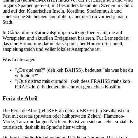
in ganz Spanien gefeiert, mit besonders bekannten Szenen in Cádiz
und auf den Kanarischen Inseln. Kostüme, Straßenmusik und
spielerische Sticheleien sind üblich, aber der Ton variiert je nach
Stadt.
In Cádiz führen Karnevalsgruppen witzige Lieder auf, die auf
Wortspielen und aktuellen Ereignissen basieren. Für Lernende ist
das eine Erinnerung daran, dass spanischer Humor oft schnell,
anspielungsreich und voller lokaler Aussprache ist.
Was Leute sagen:
"¿De qué vas?" (deh keh BAHSS), bedeutet "als was bist du
verkleidet?"
"¡Qué disfraz más currado!" (keh dees-FRAHSS mahs koo-
RRAH-doh), bedeutet ein sehr gut gemachtes Kostüm
Feria de Abril
Die Feria de Abril (feh-REE-ah deh ah-BREEL) in Sevilla ist ein
Fest mit casetas (privaten oder halbprivaten Zelten), Flamenco-
Mode, Tanz und langen Nächten. Es ist von sich aus eher sozial als
touristisch, deshalb ist Sprache hier wichtig.
Du hörst ständig Einladungen und höfliche Absagen. Das ist ein