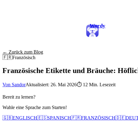
Wordy
← Zurück zum Blog
🇫🇷
Französisch
Französische Etikette und Bräuche: Höflich
Von Sandor
Aktualisiert: 26. Mai 2026
⏱
12 Min. Lesezeit
Bereit zu lernen?
Wahle eine Sprache zum Starten!
🇬🇧
ENGLISCH
🇪🇸
SPANISCH
🇫🇷
FRANZÖSISCH
🇩🇪
DEU