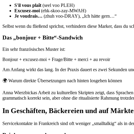
S'il vous plaît
(seel voo PLEH)
Excusez-moi
(ehk-skoo-zay-MWAH)
Je voudrais…
(zhuh voo-DRAY), „Ich hätte gern…“
Selbst wenn du fließend sprichst, verhindern diese Marker, dass du sch
Das „bonjour + Bitte“-Sandwich
Ein sehr französisches Muster ist:
Bonjour + excusez-moi + Frage/Bitte + merci + au revoir
Am Anfang wirkt das lang. In der Praxis dauert es zwei Sekunden un
🌍
Warum direkte Übersetzungen nach hinten losgehen können
Anna Wierzbickas Arbeit zu kulturellen Skripten zeigt, dass Sprachen
grammatisch korrekt sein, aber ohne die ritualisierte Rahmung trotzde
In Geschäften, Bäckereien und auf Märkte
Servicekontakte in Frankreich sind oft weniger „smalltalkig“ als in den