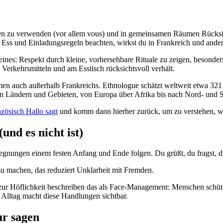
Formen zu verwenden (vor allem vous) und in gemeinsamen Räumen Rücksi
e Ess und Einladungsregeln beachten, wirkst du in Frankreich und and
ines: Respekt durch kleine, vorhersehbare Rituale zu zeigen, besonders
Verkehrsmitteln und am Esstisch rücksichtsvoll verhält.
rmen auch außerhalb Frankreichs. Ethnologue schätzt weltweit etwa 32
n Ländern und Gebieten, von Europa über Afrika bis nach Nord- und 
zösisch Hallo sagt
und komm dann hierher zurück, um zu verstehen, war
und es nicht ist)
gegnungen einem festen Anfang und Ende folgen. Du grüßt, du fragst, d
 zu machen, das reduziert Unklarheit mit Fremden.
zur Höflichkeit beschreiben das als Face-Management: Menschen schü
 Alltag macht diese Handlungen sichtbar.
ur sagen