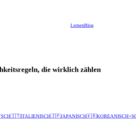
Lernen
Blog
keitsregeln, die wirklich zählen
TSCH
🇮🇹
ITALIENISCH
🇯🇵
JAPANISCH
🇰🇷
KOREANISCH
+
S