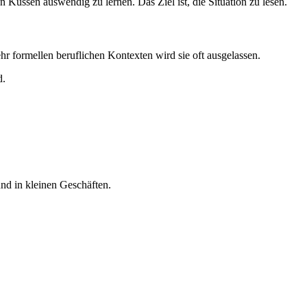
n Küssen auswendig zu lernen. Das Ziel ist, die Situation zu lesen.
hr formellen beruflichen Kontexten wird sie oft ausgelassen.
d.
und in kleinen Geschäften.