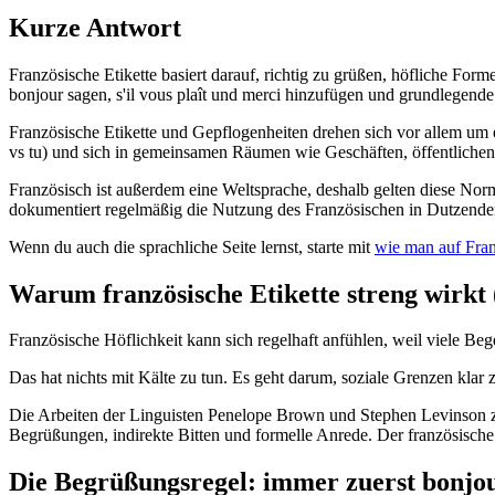
Kurze Antwort
Französische Etikette basiert darauf, richtig zu grüßen, höfliche 
bonjour sagen, s'il vous plaît und merci hinzufügen und grundlegend
Französische Etikette und Gepflogenheiten drehen sich vor allem um e
vs tu) und sich in gemeinsamen Räumen wie Geschäften, öffentlichen 
Französisch ist außerdem eine Weltsprache, deshalb gelten diese No
dokumentiert regelmäßig die Nutzung des Französischen in Dutzende
Wenn du auch die sprachliche Seite lernst, starte mit
wie man auf Fran
Warum französische Etikette streng wirkt (
Französische Höflichkeit kann sich regelhaft anfühlen, weil viele Be
Das hat nichts mit Kälte zu tun. Es geht darum, soziale Grenzen klar
Die Arbeiten der Linguisten Penelope Brown und Stephen Levinson 
Begrüßungen, indirekte Bitten und formelle Anrede. Der französische
Die Begrüßungsregel: immer zuerst bonjo