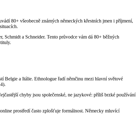
e uvádí 80+ všeobecně známých německých křestních jmen i příjmení,
situacích.
ler, Schmidt a Schneider. Tento průvodce vám dá 80+ běžných
ituly.
 Belgie a Itálie. Ethnologue řadí němčinu mezi hlavní světové
4).
jčastější chyby jsou společenské, ne jazykové: příliš brzké používání
 online prostředí často zplošťuje formálnost. Německy mluvící