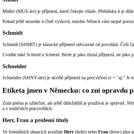
Müller (MUE-ler) je příjmení, které čekejte všude. Přehláska ü je dů
Pokud ještě neumíte ü čistě vyslovit, mnoho Němců vám stejně porozumí
Schmidt
Schmidt (SHMIT) je klasické příjmení odvozené od povolání. Češi čast
Uvidíte také
Schmitt
a
Schmid
. Berte je jako různá příjmení, ne jako 
Schneider
Schneider (SHNY-der) je skvělé příjmení na procvičení
ei
= "aj." Je 
Etiketa jmen v Německu: co zní opravdu p
Znát jména je užitečné, ale ještě důležitější je používat je správně.
a v tradičních pracovištích.
Herr, Frau a profesní tituly
Ve formálních situacích použijte
Herr
(hehr) nebo
Frau
(frow) plus p