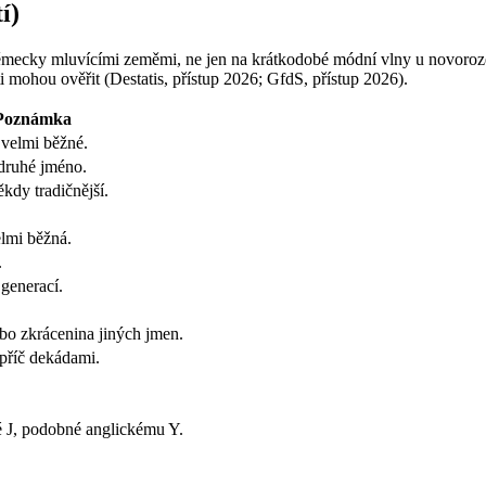
í)
ěmecky mluvícími zeměmi, ne jen na krátkodobé módní vlny u novorozenc
i mohou ověřit (Destatis, přístup 2026; GfdS, přístup 2026).
Poznámka
 velmi běžné.
 druhé jméno.
kdy tradičnější.
lmi běžná.
.
generací.
bo zkrácenina jiných jmen.
apříč dekádami.
é J, podobné anglickému Y.