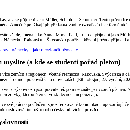
kas, a také příjmení jako Müller, Schmidt a Schneider. Tento průvodc
éna skutečně používají při představování, v e-mailech i ve formálních 
yšíte všude, jména jako Anna, Marie, Paul, Lukas a příjmení jako Mül
v Německu, Rakousku a Švýcarsku používat křestní jméno, příjmení a t
zdravit německy
a
jak se rozloučit německy
.
 myslíte (a kde se studenti pořád pletou)
více zemích a regionech, včetně Německa, Rakouska, Švýcarska a částí
mezinárodních pracovištích a univerzitách (Ethnologue, 27. vydání, 202
avidla výslovnosti jsou pravidelná, jakmile znáte pár vzorců písmen. Ne
í přezdívky, kterou Němci ve skutečnosti nepoužívají.
g ve své práci o počítačem zprostředkované komunikaci, upozorňují, že
málním oslovováním než mnoho česky mluvících prostředí.
ýslovnosti