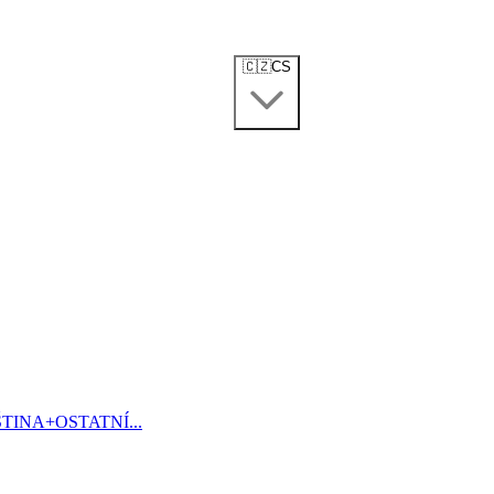
🇨🇿
CS
ŠTINA
+
OSTATNÍ...