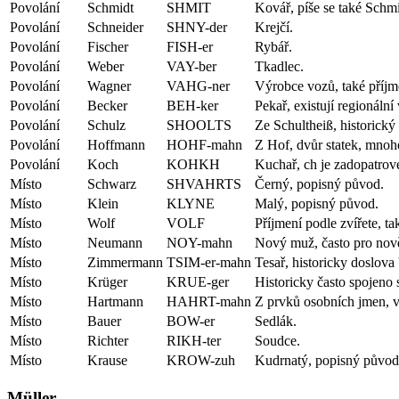
Povolání
Schmidt
SHMIT
Kovář, píše se také Schmi
Povolání
Schneider
SHNY-der
Krejčí.
Povolání
Fischer
FISH-er
Rybář.
Povolání
Weber
VAY-ber
Tkadlec.
Povolání
Wagner
VAHG-ner
Výrobce vozů, také příjme
Povolání
Becker
BEH-ker
Pekař, existují regionální
Povolání
Schulz
SHOOLTS
Ze Schultheiß, historický
Povolání
Hoffmann
HOHF-mahn
Z Hof, dvůr statek, mnoho
Povolání
Koch
KOHKH
Kuchař, ch je zadopatrové
Místo
Schwarz
SHVAHRTS
Černý, popisný původ.
Místo
Klein
KLYNE
Malý, popisný původ.
Místo
Wolf
VOLF
Příjmení podle zvířete, t
Místo
Neumann
NOY-mahn
Nový muž, často pro nově
Místo
Zimmermann
TSIM-er-mahn
Tesař, historicky doslova 
Místo
Krüger
KRUE-ger
Historicky často spojeno 
Místo
Hartmann
HAHRT-mahn
Z prvků osobních jmen, v
Místo
Bauer
BOW-er
Sedlák.
Místo
Richter
RIKH-ter
Soudce.
Místo
Krause
KROW-zuh
Kudrnatý, popisný původ
Müller