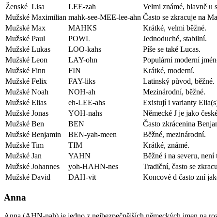
Ženské
Lisa
LEE-zah
Velmi známé, hlavně u s
Mužské
Maximilian
mahk-see-MEE-lee-ahn
Často se zkracuje na Ma
Mužské
Max
MAHKS
Krátké, velmi běžné.
Mužské
Paul
POWL
Jednoduché, stabilní.
Mužské
Lukas
LOO-kahs
Píše se také Lucas.
Mužské
Leon
LAY-ohn
Populární moderní jmén
Mužské
Finn
FIN
Krátké, moderní.
Mužské
Felix
FAY-liks
Latinský původ, běžné.
Mužské
Noah
NOH-ah
Mezinárodní, běžné.
Mužské
Elias
eh-LEE-ahs
Existují i varianty Elia(s
Mužské
Jonas
YOH-nahs
Německé J je jako česk
Mužské
Ben
BEN
Často zkrácenina Benjam
Mužské
Benjamin
BEN-yah-meen
Běžné, mezinárodní.
Mužské
Tim
TIM
Krátké, známé.
Mužské
Jan
YAHN
Běžné i na severu, není t
Mužské
Johannes
yoh-HAHN-nes
Tradiční, často se zkracu
Mužské
David
DAH-vit
Koncové d často zní jako
Anna
Anna (AHN-nah) je jedno z nejbezpečnějších německých jmen na rozpo