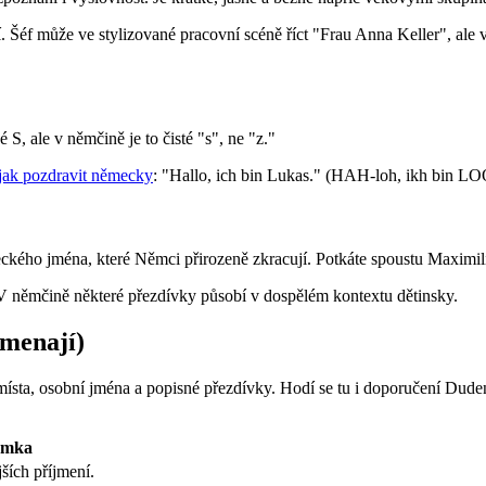
í. Šéf může ve stylizované pracovní scéně říct "Frau Anna Keller", ale
, ale v němčině je to čisté "s", ne "z."
jak pozdravit německy
: "Hallo, ich bin Lukas." (HAH-loh, ikh bin LO
ého jména, které Němci přirozeně zkracují. Potkáte spoustu Maximili
 V němčině některé přezdívky působí v dospělém kontextu dětinsky.
amenají)
místa, osobní jména a popisné přezdívky. Hodí se tu i doporučení Dude
ámka
ších příjmení.