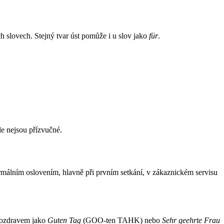
h slovech. Stejný tvar úst pomůže i u slov jako
für
.
e nejsou přízvučné.
eformálním oslovením, hlavně při prvním setkání, v zákaznickém servisu
 pozdravem jako
Guten Tag
(GOO-ten TAHK) nebo
Sehr geehrte Frau