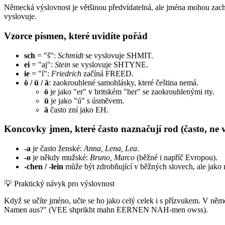
Německá výslovnost je většinou předvídatelná, ale jména mohou zachov
vyslovuje.
Vzorce písmen, které uvidíte pořád
sch
= "š":
Schmidt
se vyslovuje SHMIT.
ei
= "aj":
Stein
se vyslovuje SHTYNE.
ie
= "í":
Friedrich
začíná FREED.
ö / ü / ä
: zaokrouhlené samohlásky, které čeština nemá.
ö
je jako "er" v britském "her" se zaokrouhlenými rty.
ü
je jako "ú" s úsměvem.
ä
často zní jako EH.
Koncovky jmen, které často naznačují rod (často, ne 
-a
je často ženské:
Anna, Lena, Lea
.
-o
je někdy mužské:
Bruno, Marco
(běžné i napříč Evropou).
-chen / -lein
může být zdrobňující v běžných slovech, ale jak
💡
Praktický návyk pro výslovnost
Když se učíte jméno, učte se ho jako celý celek i s přízvukem. V němčin
Namen aus?" (VEE shprikht mahn EERNEN NAH-men owss).