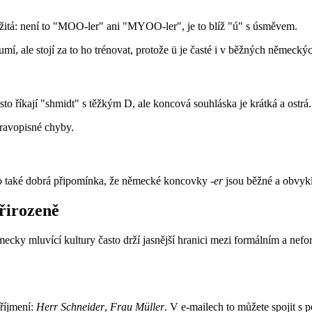
ležitá: není to "MOO-ler" ani "MYOO-ler", je to blíž "ú" s úsměvem.
, ale stojí za to ho trénovat, protože ü je časté i v běžných německýc
o říkají "shmidt" s těžkým D, ale koncová souhláska je krátká a ostrá.
pravopisné chyby.
to také dobrá připomínka, že německé koncovky
-er
jsou běžné a obvykl
řirozeně
 Německy mluvící kultury často drží jasnější hranici mezi formálním a n
říjmení:
Herr Schneider
,
Frau Müller
. V e-mailech to můžete spojit s