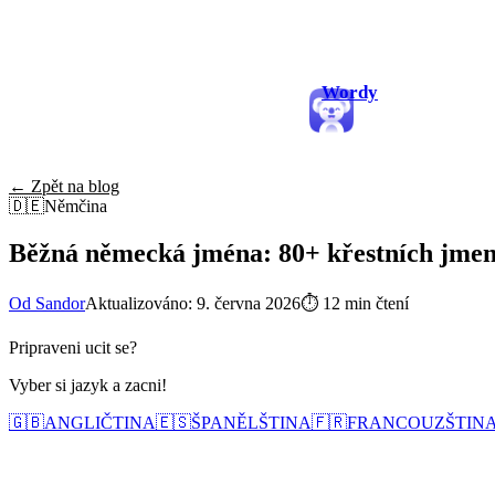
Wordy
← Zpět na blog
🇩🇪
Němčina
Běžná německá jména: 80+ křestních jmen,
Od Sandor
Aktualizováno: 9. června 2026
⏱
12 min čtení
Pripraveni ucit se?
Vyber si jazyk a zacni!
🇬🇧
ANGLIČTINA
🇪🇸
ŠPANĚLŠTINA
🇫🇷
FRANCOUZŠTIN