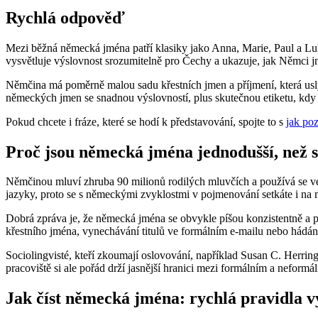
Rychlá odpověď
Mezi běžná německá jména patří klasiky jako Anna, Marie, Paul a Lu
vysvětluje výslovnost srozumitelně pro Čechy a ukazuje, jak Němci jm
Němčina má poměrně malou sadu křestních jmen a příjmení, která usl
německých jmen se snadnou výslovností, plus skutečnou etiketu, kdy 
Pokud chcete i fráze, které se hodí k představování, spojte to s
jak po
Proč jsou německá jména jednodušší, než si
Němčinou mluví zhruba 90 milionů rodilých mluvčích a používá se ve 
jazyky, proto se s německými zvyklostmi v pojmenování setkáte i na 
Dobrá zpráva je, že německá jména se obvykle píšou konzistentně a pr
křestního jména, vynechávání titulů ve formálním e-mailu nebo hádán
Sociolingvisté, kteří zkoumají oslovování, například Susan C. Herrin
pracoviště si ale pořád drží jasnější hranici mezi formálním a nefor
Jak číst německá jména: rychlá pravidla v