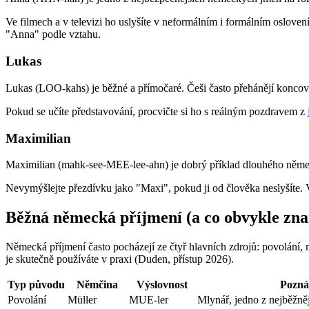
Ve filmech a v televizi ho uslyšíte v neformálním i formálním osloven
"Anna" podle vztahu.
Lukas
Lukas (LOO-kahs) je běžné a přímočaré. Češi často přehánějí koncové S
Pokud se učíte představování, procvičte si ho s reálným pozdravem z
Maximilian
Maximilian (mahk-see-MEE-lee-ahn) je dobrý příklad dlouhého německ
Nevymýšlejte přezdívku jako "Maxi", pokud ji od člověka neslyšíte.
Běžná německá příjmení (a co obvykle zn
Německá příjmení často pocházejí ze čtyř hlavních zdrojů: povolání, 
je skutečně používáte v praxi (Duden, přístup 2026).
Typ původu
Němčina
Výslovnost
Pozn
Povolání
Müller
MUE-ler
Mlynář, jedno z nejběžněj