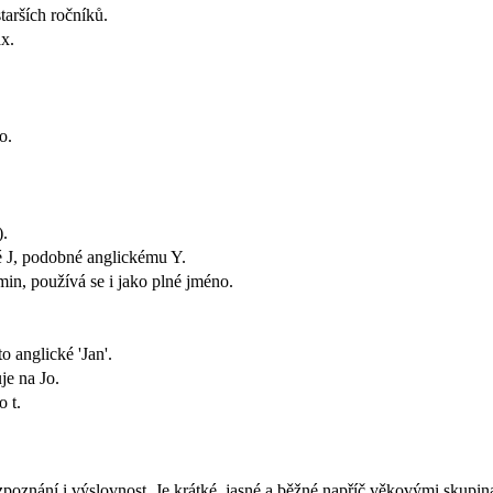
tarších ročníků.
x.
o.
).
é J, podobné anglickému Y.
in, používá se i jako plné jméno.
o anglické 'Jan'.
je na Jo.
 t.
znání i výslovnost. Je krátké, jasné a běžné napříč věkovými skupin