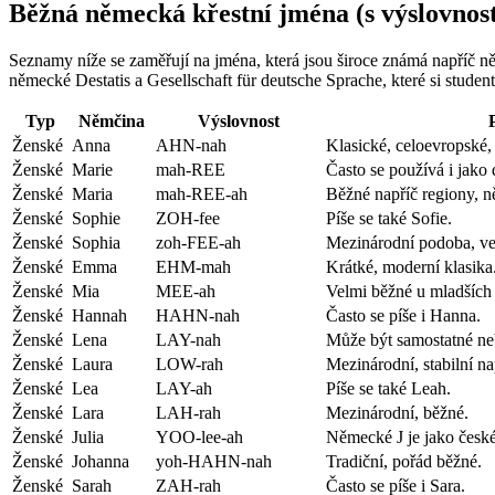
Běžná německá křestní jména (s výslovnost
Seznamy níže se zaměřují na jména, která jsou široce známá napříč n
německé Destatis a Gesellschaft für deutsche Sprache, které si student
Typ
Němčina
Výslovnost
Ženské
Anna
AHN-nah
Klasické, celoevropské,
Ženské
Marie
mah-REE
Často se používá i jako
Ženské
Maria
mah-REE-ah
Běžné napříč regiony, ně
Ženské
Sophie
ZOH-fee
Píše se také Sofie.
Ženské
Sophia
zoh-FEE-ah
Mezinárodní podoba, ve
Ženské
Emma
EHM-mah
Krátké, moderní klasika
Ženské
Mia
MEE-ah
Velmi běžné u mladších 
Ženské
Hannah
HAHN-nah
Často se píše i Hanna.
Ženské
Lena
LAY-nah
Může být samostatné ne
Ženské
Laura
LOW-rah
Mezinárodní, stabilní n
Ženské
Lea
LAY-ah
Píše se také Leah.
Ženské
Lara
LAH-rah
Mezinárodní, běžné.
Ženské
Julia
YOO-lee-ah
Německé J je jako česk
Ženské
Johanna
yoh-HAHN-nah
Tradiční, pořád běžné.
Ženské
Sarah
ZAH-rah
Často se píše i Sara.