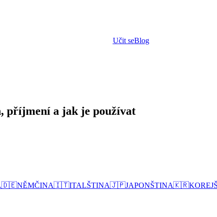
Učit se
Blog
 příjmení a jak je používat
A
🇩🇪
NĚMČINA
🇮🇹
ITALŠTINA
🇯🇵
JAPONŠTINA
🇰🇷
KOREJ