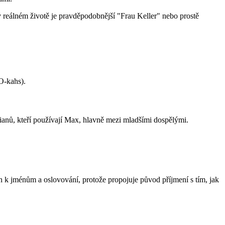
 v reálném životě je pravděpodobnější "Frau Keller" nebo prostě
O-kahs).
anů, kteří používají Max, hlavně mezi mladšími dospělými.
n k jménům a oslovování, protože propojuje původ příjmení s tím, jak