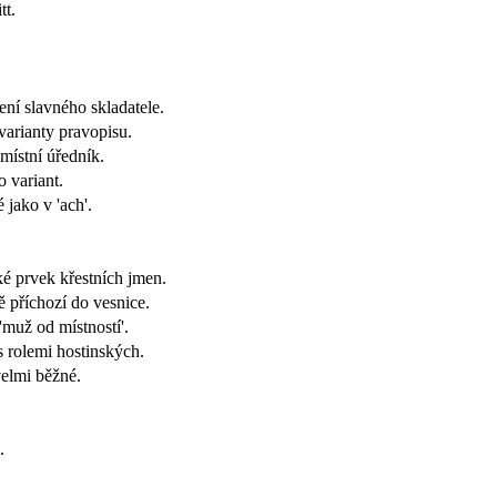
tt.
ní slavného skladatele.
 varianty pravopisu.
 místní úředník.
 variant.
 jako v 'ach'.
aké prvek křestních jmen.
 příchozí do vesnice.
'muž od místností'.
s rolemi hostinských.
elmi běžné.
.