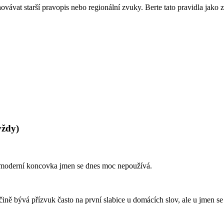
ávat starší pravopis nebo regionální zvuky. Berte tato pravidla jako z
vždy)
o moderní koncovka jmen se dnes moc nepoužívá.
ě bývá přízvuk často na první slabice u domácích slov, ale u jmen se to 