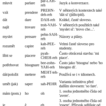
par-LAH-
mluvit
parlare
Jazyk a konverzace.
reh
PREHN-
V některých kontextech také
vzít
prendere
deh-reh
'dát si' (jídlo/pití).
dát
dare
DAH-reh
Krátké, časté sloveso.
troh-VAH-
V některých použitích také
najít
trovare
reh
'myslet si': 'trovo che...'.
pehn-SAH-
myslet
pensare
Názory a plány.
reh
kah-PEE-
Velmi časté sloveso pro
rozumět
capire
reh
studenty.
pyah-
Často obrácená stavba: 'mi
líbit se
piacere
CHEH-reh
piace'.
bee-zohn-
Často jako 'bisogna' nebo 'ho
potřebovat
bisognare
YAH-reh
bisogno di'.
MEHT-teh-
dát/položit
mettere
Používá se i v idiomech.
reh
Varianta infinitivu před
umět (jak)
saper
sah-PEHR
dalším slovesem: 'so fare'.
1. osoba jednotného čísla od
mám (pom.)
ho
oh
'avere'.
3. osoba jednotného čísla od
je
è
eh
'essere'. Přízvuk odlišuje od