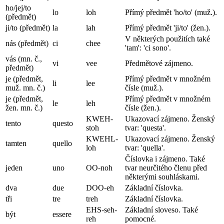
ho/jej/to
lo
loh
Přímý předmět 'ho/to' (muž.).
(předmět)
ji/to (předmět)
la
lah
Přímý předmět 'ji/to' (žen.).
V některých použitích také
nás (předmět)
ci
chee
'tam': 'ci sono'.
vás (mn. č.,
vi
vee
Předmětové zájmeno.
předmět)
je (předmět,
Přímý předmět v množném
li
lee
muž. mn. č.)
čísle (muž.).
je (předmět,
Přímý předmět v množném
le
leh
žen. mn. č.)
čísle (žen.).
KWEH-
Ukazovací zájmeno. Ženský
tento
questo
stoh
tvar: 'questa'.
KWEHL-
Ukazovací zájmeno. Ženský
tamten
quello
loh
tvar: 'quella'.
Číslovka i zájmeno. Také
jeden
uno
OO-noh
tvar neurčitého členu před
některými souhláskami.
dva
due
DOO-eh
Základní číslovka.
tři
tre
treh
Základní číslovka.
EHS-seh-
Základní sloveso. Také
být
essere
reh
pomocné.