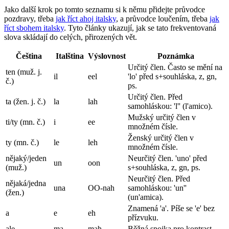
Jako další krok po tomto seznamu si k němu přidejte průvodce
pozdravy, třeba
jak říct ahoj italsky
, a průvodce loučením, třeba
jak
říct sbohem italsky
. Tyto články ukazují, jak se tato frekventovaná
slova skládají do celých, přirozených vět.
Čeština
Italština
Výslovnost
Poznámka
Určitý člen. Často se mění na
ten (muž. j.
il
eel
'lo' před s+souhláska, z, gn,
č.)
ps.
Určitý člen. Před
ta (žen. j. č.)
la
lah
samohláskou: 'l'' (l'amico).
Mužský určitý člen v
ti/ty (mn. č.)
i
ee
množném čísle.
Ženský určitý člen v
ty (mn. č.)
le
leh
množném čísle.
nějaký/jeden
Neurčitý člen. 'uno' před
un
oon
(muž.)
s+souhláska, z, gn, ps.
Neurčitý člen. Před
nějaká/jedna
una
OO-nah
samohláskou: 'un''
(žen.)
(un'amica).
Znamená 'a'. Píše se 'e' bez
a
e
eh
přízvuku.
ale
ma
mah
Běžná spojka pro kontrast.