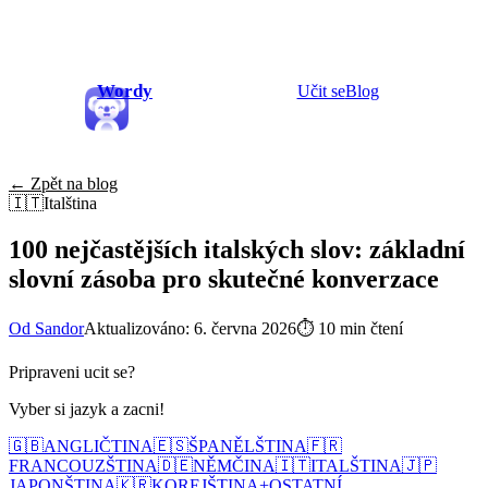
Wordy
Učit se
Blog
← Zpět na blog
🇮🇹
Italština
100 nejčastějších italských slov: základní
slovní zásoba pro skutečné konverzace
Od Sandor
Aktualizováno: 6. června 2026
⏱
10 min čtení
Pripraveni ucit se?
Vyber si jazyk a zacni!
🇬🇧
ANGLIČTINA
🇪🇸
ŠPANĚLŠTINA
🇫🇷
FRANCOUZŠTINA
🇩🇪
NĚMČINA
🇮🇹
ITALŠTINA
🇯🇵
JAPONŠTINA
🇰🇷
KOREJŠTINA
+
OSTATNÍ...