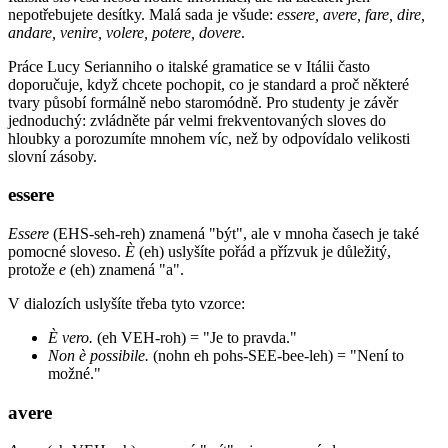
nepotřebujete desítky. Malá sada je všude:
essere, avere, fare, dire,
andare, venire, volere, potere, dovere
.
Práce Lucy Serianniho o italské gramatice se v Itálii často
doporučuje, když chcete pochopit, co je standard a proč některé
tvary působí formálně nebo staromódně. Pro studenty je závěr
jednoduchý: zvládněte pár velmi frekventovaných sloves do
hloubky a porozumíte mnohem víc, než by odpovídalo velikosti
slovní zásoby.
essere
Essere
(EHS-seh-reh) znamená "být", ale v mnoha časech je také
pomocné sloveso.
È
(eh) uslyšíte pořád a přízvuk je důležitý,
protože
e
(eh) znamená "a".
V dialozích uslyšíte třeba tyto vzorce:
È vero.
(eh VEH-roh) = "Je to pravda."
Non è possibile.
(nohn eh pohs-SEE-bee-leh) = "Není to
možné."
avere