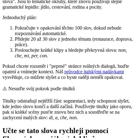
slova". Jsou to tematické okruhy, které znovu používají stejné
gramatické lepidlo: jídlo, cestování, rodina a pocity.
Jednoduchý plán:
Pokračujte v opakování těchto 100 slov, dokud nebude
rozpoznávání automatické.
Přidejte 20 až 30 slov z jednoho tématu (restaurace, doprava,
práce).
Poslouchejte krátké klipy a hledejte překryvná slova:
non,
che, mi, per, con
.
Pokud chcete rozumět i "peprné" stránce reálných dialogů, buďte
opatrní a vnímejte kontext. Náš
průvodce italskými nadávkami
vysvětluje, co můžete slyšet a co byste raději neměli opakovat.
⚠️
Nesuďte svůj pokrok podle titulků
Titulky odstraňují nejtěžší část: segmentaci, tedy schopnost slyšet,
kde jedno slovo končí a další začíná. Používejte titulky jako oporu,
pak si krátké scény pusťte znovu bez nich a soustřeďte se na
zachycení malých slov:
di, a, che, non
.
Učte se tato slova rychleji pomocí