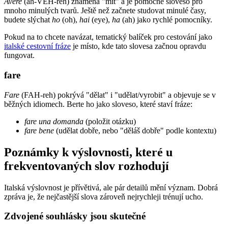
Avere
(ah-VEH-reh) znamená "mít" a je pomocné sloveso pro
mnoho minulých tvarů. Ještě než začnete studovat minulé časy,
budete slýchat
ho
(oh),
hai
(eye),
ha
(ah) jako rychlé pomocníky.
Pokud na to chcete navázat, tematický balíček pro cestování jako
italské cestovní fráze
je místo, kde tato slovesa začnou opravdu
fungovat.
fare
Fare
(FAH-reh) pokrývá "dělat" i "udělat/vyrobit" a objevuje se v
běžných idiomech. Berte ho jako sloveso, které staví fráze:
fare una domanda
(položit otázku)
fare bene
(udělat dobře, nebo "děláš dobře" podle kontextu)
Poznámky k výslovnosti, které u
frekventovaných slov rozhodují
Italská výslovnost je přívětivá, ale pár detailů mění význam. Dobrá
zpráva je, že nejčastější slova zároveň nejrychleji trénují ucho.
Zdvojené souhlásky jsou skutečné