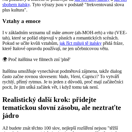
sbohem italsky
. Tyto výrazy jsou v podstatě "frekventovaná slova
plus kultura".
Vztahy a emoce
I v základním seznamu už máte
amore
(ah-MOH-reh) a
vita
(VEE-
tah), které se pořád objevují v písních a romantických scénách.
Pokud se učíte kvůli vztahům,
jak říct miluji tě italsky
přidá fráze,
které Italové opravdu používají, ne jen učebnicovou větu.
🌍
Proč italština ve filmech zní 'plně'
Italština umožňuje vynechávat podmětová zájmena, takže dialog
často začne rovnou slovesem:
Vado
,
Vieni
,
Capisci?
To vytváří
rychlý, přímý rytmus. Je to jeden z důvodů, proč mají začátečníci
pocit, že jim utíká začátek vět, i když tomu tak není.
Realistický další krok: přidejte
tematickou slovní zásobu, ale neztraťte
jádro
Až budete znát těchto 100 slov, nejlepší rozšíření nejsou "těžší