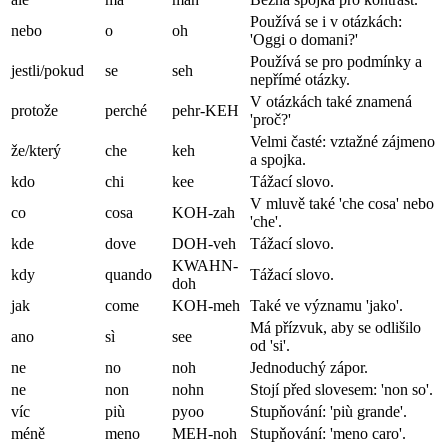
Používá se i v otázkách:
nebo
o
oh
'Oggi o domani?'
Používá se pro podmínky a
jestli/pokud
se
seh
nepřímé otázky.
V otázkách také znamená
protože
perché
pehr-KEH
'proč?'
Velmi časté: vztažné zájmeno
že/který
che
keh
a spojka.
kdo
chi
kee
Tážací slovo.
V mluvě také 'che cosa' nebo
co
cosa
KOH-zah
'che'.
kde
dove
DOH-veh
Tážací slovo.
KWAHN-
kdy
quando
Tážací slovo.
doh
jak
come
KOH-meh
Také ve významu 'jako'.
Má přízvuk, aby se odlišilo
ano
sì
see
od 'si'.
ne
no
noh
Jednoduchý zápor.
ne
non
nohn
Stojí před slovesem: 'non so'.
víc
più
pyoo
Stupňování: 'più grande'.
méně
meno
MEH-noh
Stupňování: 'meno caro'.