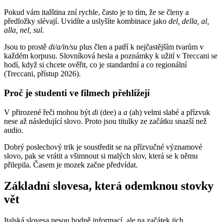
Pokud vám italština zní rychle, často je to tím, že se členy a
předložky slévají. Uvidíte a uslyšíte kombinace jako
del, della, al,
alla, nel, sul
.
Jsou to prostě
di/a/in/su
plus člen a patří k nejčastějším tvarům v
každém korpusu. Slovníková hesla a poznámky k užití v Treccani se
hodí, když si chcete ověřit, co je standardní a co regionální
(Treccani, přístup 2026).
Proč je studenti ve filmech přehlížejí
V přirozené řeči mohou být
di
(dee) a
a
(ah) velmi slabé a přízvuk
nese až následující slovo. Proto jsou titulky ze začátku snazší než
audio.
Dobrý poslechový trik je soustředit se na přízvučné významové
slovo, pak se vrátit a všimnout si malých slov, která se k němu
přilepila. Časem je mozek začne předvídat.
Základní slovesa, která odemknou stovky
vět
Italská slovesa nesou hodně informací, ale na začátek jich