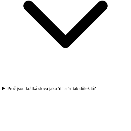
Proč jsou krátká slova jako 'di' a 'a' tak důležitá?