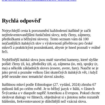
Rychlá odpověď
Nejrychlejší cesta k porozumění každodenní italštině je začít
nejfrekventovanějšími funkčními slovy, tedy členy, zájmeny,
předložkami a běžnými slovesy. Tento seznam vám dá 100
nejčastějších italských slov s výslovností přívětivou pro české
mluvčí a praktickými poznámkami, abyste je hned poznali v reálné
řeči.
Nejběžnější italská slova jsou malé stavební kameny, které slyšíte
pořád: členy (il, la), předložky (di, a), zájmena (io, mi), spojky (e,
ma) a několik základních sloves (essere, avere, fare). Naučte se je
jako první a poznáte velkou část skutečných italských vět, i když
ještě neznáte moc tematické slovní zásoby.
Italštinou mluví podle Ethnologue (27. vydání, 2024) zhruba 67
milionů lidí po celém světě. Je to běžný jazyk v Itálii, v částech
Švýcarska a v diaspoře napříč Amerikou a Evropou. Pokud chcete
sledovat dialogy ve filmech, objednávat si s jistotou nebo rozumět
hlášením, frekventovanost je důležitější než vzácná slova.