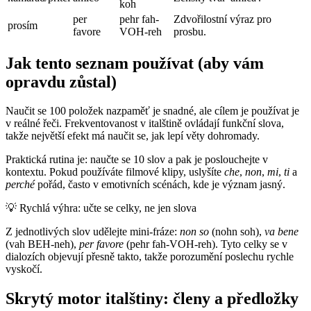
koh
per
pehr fah-
Zdvořilostní výraz pro
prosím
favore
VOH-reh
prosbu.
Jak tento seznam používat (aby vám
opravdu zůstal)
Naučit se 100 položek nazpaměť je snadné, ale cílem je používat je
v reálné řeči. Frekventovanost v italštině ovládají funkční slova,
takže největší efekt má naučit se, jak lepí věty dohromady.
Praktická rutina je: naučte se 10 slov a pak je poslouchejte v
kontextu. Pokud používáte filmové klipy, uslyšíte
che
,
non
,
mi
,
ti
a
perché
pořád, často v emotivních scénách, kde je význam jasný.
💡
Rychlá výhra: učte se celky, ne jen slova
Z jednotlivých slov udělejte mini-fráze:
non so
(nohn soh),
va bene
(vah BEH-neh),
per favore
(pehr fah-VOH-reh). Tyto celky se v
dialozích objevují přesně takto, takže porozumění poslechu rychle
vyskočí.
Skrytý motor italštiny: členy a předložky