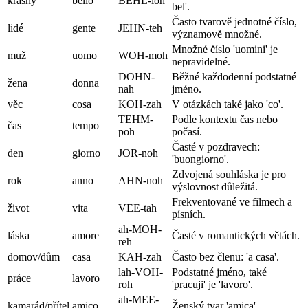
krásný
bello
BEHL-loh
bel'.
Často tvarově jednotné číslo,
lidé
gente
JEHN-teh
významově množné.
Množné číslo 'uomini' je
muž
uomo
WOH-moh
nepravidelné.
DOHN-
Běžné každodenní podstatné
žena
donna
nah
jméno.
věc
cosa
KOH-zah
V otázkách také jako 'co'.
TEHM-
Podle kontextu čas nebo
čas
tempo
poh
počasí.
Časté v pozdravech:
den
giorno
JOR-noh
'buongiorno'.
Zdvojená souhláska je pro
rok
anno
AHN-noh
výslovnost důležitá.
Frekventované ve filmech a
život
vita
VEE-tah
písních.
ah-MOH-
láska
amore
Časté v romantických větách.
reh
domov/dům
casa
KAH-zah
Často bez členu: 'a casa'.
lah-VOH-
Podstatné jméno, také
práce
lavoro
roh
'pracuji' je 'lavoro'.
ah-MEE-
kamarád/přítel
amico
Ženský tvar 'amica'.