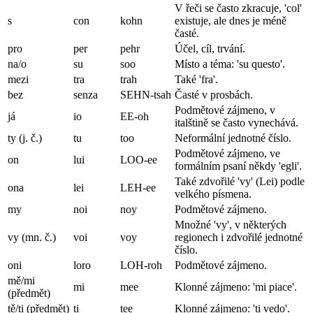
V řeči se často zkracuje, 'col'
s
con
kohn
existuje, ale dnes je méně
časté.
pro
per
pehr
Účel, cíl, trvání.
na/o
su
soo
Místo a téma: 'su questo'.
mezi
tra
trah
Také 'fra'.
bez
senza
SEHN-tsah
Časté v prosbách.
Podmětové zájmeno, v
já
io
EE-oh
italštině se často vynechává.
ty (j. č.)
tu
too
Neformální jednotné číslo.
Podmětové zájmeno, ve
on
lui
LOO-ee
formálním psaní někdy 'egli'.
Také zdvořilé 'vy' (Lei) podle
ona
lei
LEH-ee
velkého písmena.
my
noi
noy
Podmětové zájmeno.
Množné 'vy', v některých
vy (mn. č.)
voi
voy
regionech i zdvořilé jednotné
číslo.
oni
loro
LOH-roh
Podmětové zájmeno.
mě/mi
mi
mee
Klonné zájmeno: 'mi piace'.
(předmět)
tě/ti (předmět)
ti
tee
Klonné zájmeno: 'ti vedo'.