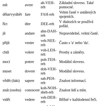
ah-VEH-
Základní sloveso. Také
mít
avere
reh
pomocné.
Velmi časté v ustálených
dělat/vyrábět
fare
FAH-reh
spojeních.
V dialozích se používá
říct
dire
DEE-reh
pořád.
ahn-DAH-
jít
andare
Nepravidelné, velmi časté.
reh
veh-NEE-
přijít
venire
Často s 'a' nebo 'da'.
reh
voh-LEH-
chtít
volere
Prosby a záměry.
reh
poh-TEH-
moci
potere
Modální sloveso.
reh
doh-VEH-
muset
dovere
Modální sloveso.
reh
sah-PEH-
vědět (fakt)
sapere
Znalost informací.
reh
koh-NOH-
znát (osobu)
conoscere
Znalost lidí a míst.
sheh-reh
veh-DEH-
vidět
vedere
Běžné v každodenní řeči.
reh