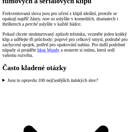
filmových a seriálových klipů
Frekventovaná slova jsou pro učení z klipů ideální, protože se
opakují napříč žánry.
non so
uslyšíte v komediích, dramatech i
thrillerech a
perché
uslyšíte v každé hádce.
Pokud chcete strukturovaný způsob tréninku, vezměte jeden krátký
klip a udělejte tři průchody: poprvé pro celkový smysl, podruhé pro
zachycení spojek, potřetí pro opakování nahlas. Pro další podobné
nápady si projděte
blog Wordy
a sestavte si rutinu, která sedí
vašemu rozvrhu.
Často kladené otázky
Jsou to opravdu 100 nejčastějších italských slov?