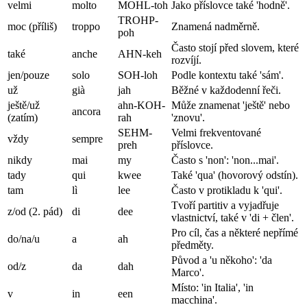
velmi
molto
MOHL-toh
Jako příslovce také 'hodně'.
TROHP-
moc (příliš)
troppo
Znamená nadměrně.
poh
Často stojí před slovem, které
také
anche
AHN-keh
rozvíjí.
jen/pouze
solo
SOH-loh
Podle kontextu také 'sám'.
už
già
jah
Běžné v každodenní řeči.
ještě/už
ahn-KOH-
Může znamenat 'ještě' nebo
ancora
(zatím)
rah
'znovu'.
SEHM-
Velmi frekventované
vždy
sempre
preh
příslovce.
nikdy
mai
my
Často s 'non': 'non...mai'.
tady
qui
kwee
Také 'qua' (hovorový odstín).
tam
lì
lee
Často v protikladu k 'qui'.
Tvoří partitiv a vyjadřuje
z/od (2. pád)
di
dee
vlastnictví, také v 'di + člen'.
Pro cíl, čas a některé nepřímé
do/na/u
a
ah
předměty.
Původ a 'u někoho': 'da
od/z
da
dah
Marco'.
Místo: 'in Italia', 'in
v
in
een
macchina'.