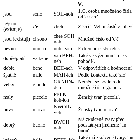
'e'.
1./3. osoba množného čísla
jsou
sono
SOH-noh
od 'essere'.
je/jsou
c'è
cheh
Z 'ci è'. Velmi časté v mluvě.
(existuje)
chee SOH-
jsou (existují)
ci sono
Množné číslo od 'c'è'.
noh
nevím
non so
nohn soh
Extrémně častý celek.
vah BEH-
Také ve významu 'to je v
dobře/platí
va bene
neh
pohodě'.
dobře
bene
BEH-neh
V odpovědích a hodnocení.
špatně
male
MAH-leh
Podle kontextu také 'zlo'.
GRAHN-
Nemění se podle rodu,
velký
grande
deh
množné číslo 'grandi'.
PEEK-
malý
piccolo
Ženský tvar 'piccola'.
koh-loh
NWOH-
nový
nuovo
Ženský tvar 'nuova'.
voh
Má zkrácené tvary před
BWOH-
dobrý
buono
podstatným jménem: 'un
noh
buon'.
Také má zkrácené tvary: 'un