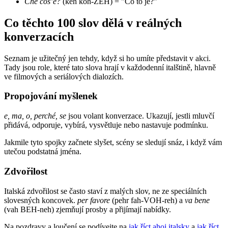
Che cos’è?
(keh koh-ZEH) = "Co to je?"
Co těchto 100 slov dělá v reálných
konverzacích
Seznam je užitečný jen tehdy, když si ho umíte představit v akci.
Tady jsou role, které tato slova hrají v každodenní italštině, hlavně
ve filmových a seriálových dialozích.
Propojování myšlenek
e, ma, o, perché, se
jsou volant konverzace. Ukazují, jestli mluvčí
přidává, odporuje, vybírá, vysvětluje nebo nastavuje podmínku.
Jakmile tyto spojky začnete slyšet, scény se sledují snáz, i když vám
utečou podstatná jména.
Zdvořilost
Italská zdvořilost se často staví z malých slov, ne ze speciálních
slovesných koncovek.
per favore
(pehr fah-VOH-reh) a
va bene
(vah BEH-neh) zjemňují prosby a přijímají nabídky.
Na pozdravy a loučení se podívejte na
jak říct ahoj italsky
a
jak říct