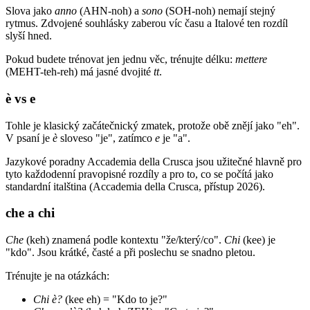
Slova jako
anno
(AHN-noh) a
sono
(SOH-noh) nemají stejný
rytmus. Zdvojené souhlásky zaberou víc času a Italové ten rozdíl
slyší hned.
Pokud budete trénovat jen jednu věc, trénujte délku:
mettere
(MEHT-teh-reh) má jasné dvojité
tt
.
è vs e
Tohle je klasický začátečnický zmatek, protože obě znějí jako "eh".
V psaní je
è
sloveso "je", zatímco
e
je "a".
Jazykové poradny Accademia della Crusca jsou užitečné hlavně pro
tyto každodenní pravopisné rozdíly a pro to, co se počítá jako
standardní italština (Accademia della Crusca, přístup 2026).
che a chi
Che
(keh) znamená podle kontextu "že/který/co".
Chi
(kee) je
"kdo". Jsou krátké, časté a při poslechu se snadno pletou.
Trénujte je na otázkách:
Chi è?
(kee eh) = "Kdo to je?"