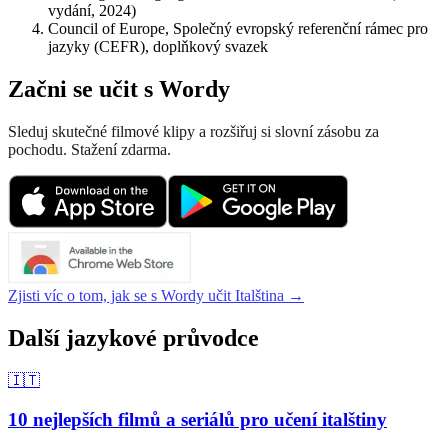
vydání, 2024)
Council of Europe, Společný evropský referenční rámec pro
jazyky (CEFR), doplňkový svazek
Začni se učit s Wordy
Sleduj skutečné filmové klipy a rozšiřuj si slovní zásobu za
pochodu. Stažení zdarma.
Zjisti víc o tom, jak se s Wordy učit Italština →
Další jazykové průvodce
🇮🇹
10 nejlepších filmů a seriálů pro učení italštiny