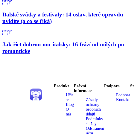
🇮🇹
Italské svátky a festivaly: 14 oslav, které opravdu
uvidíte (a co se říká)
🇮🇹
Jak říct dobrou noc italsky: 16 frází od milých po
romantické
Produkt
Právní
Podpora
S
informace
Učit
Podpora
se
Zásady
Kontakt
Blog
ochrany
O
osobních
nás
údajů
Podmínky
služby
Odstranění
účtu