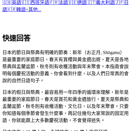
🇬🇧
英語
🇪🇸
西班牙語
🇫🇷
法語
🇩🇪
德語
🇮🇹
義大利語
🇯🇵
日
語
🇰🇷
韓語
+
其他...
快速回答
日本的節日與祭典有明確的節奏：新年（お正月, Shōgatsu）
是最重要的家庭節日，春天有賞櫻與黃金週出遊，夏天是各地
祭典與盂蘭盆節，秋冬則有收穫活動與年末聚會。本指南會說
明每個慶祝活動的意義、你會看到什麼，以及人們日常真的會
說的自然日語句子。
日本的假日與祭典，最容易用一年四季的循環來理解，新年是
最重要的家庭節日，春天是賞花和黃金週旅行，夏天是祭典和
盂蘭盆節，秋冬則有收穫活動、文化日，以及年末聚會。只要
你知道每個季節會發生什麼事，再記住幾句大家常說的固定用
語，你就能跟上大多數慶祝活動，不會覺得迷失。