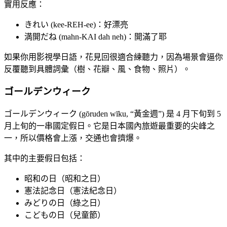
實用反應：
きれい (kee-REH-ee)：好漂亮
満開だね (mahn-KAI dah neh)：開滿了耶
如果你用影視學日語，花見回很適合練聽力，因為場景會逼你
反覆聽到具體詞彙（樹、花瓣、風、食物、照片）。
ゴールデンウィーク
ゴールデンウィーク (gōruden wīku, “黃金週”) 是 4 月下旬到 5
月上旬的一串國定假日。它是日本國內旅遊最重要的尖峰之
一，所以價格會上漲，交通也會擠爆。
其中的主要假日包括：
昭和の日（昭和之日）
憲法記念日（憲法紀念日）
みどりの日（綠之日）
こどもの日（兒童節）