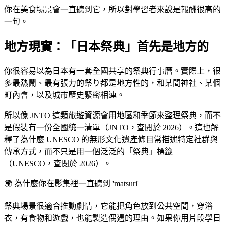
你在美食場景會一直聽到它，所以對學習者來說是報酬很高的
一句。
地方現實：「日本祭典」首先是地方的
你很容易以為日本有一套全國共享的祭典行事曆。實際上，很
多最熱鬧、最有張力的祭り都是地方性的，和某間神社、某個
町內會，以及城市歷史緊密相連。
所以像 JNTO 這類旅遊資源會用地區和季節來整理祭典，而不
是假裝有一份全國統一清單（JNTO，查閱於 2026）。這也解
釋了為什麼 UNESCO 的無形文化遺產條目常描述特定社群與
傳承方式，而不只是用一個泛泛的「祭典」標籤
（UNESCO，查閱於 2026）。
🌍
為什麼你在影集裡一直聽到 'matsuri'
祭典場景很適合推動劇情，它能把角色放到公共空間，穿浴
衣，有食物和遊戲，也能製造偶遇的理由。如果你用片段學日