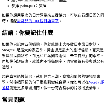
願い事 (neh-gah-ee-goh-toh)：願望
参拝 (sahn-pai)：參拜
如果你想用更廣的日常詞彙來支援聽力，可以在看節日回的同
時，搭配
最常見的 100 個日語單字
。
結語：你要記住什麼
如果你只記住四個錨點，你就能跟上大多數日本節日對話，
Shōgatsu 是最大的家庭季，黃金週是最大的旅行檔期，夏天是
祭典加盂蘭盆節，花見和紅葉則是兩個「去看自然」的季節。
再加幾句短反應，就算你不懂每個字，也會顯得有參與感又有
禮貌。
想在真實語境練習，就用包含人潮、食物和問候的短場景來
學，然後把同樣的句子重複到變成直覺。你也可以在
Wordy 部
落格
瀏覽更多學習指南，做一份符合當季的片段播放清單。
常見問題