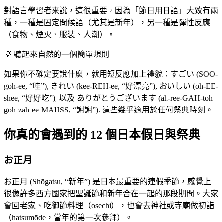
對語言學習者來說，這很重要，因為「節日用日語」大致有兩
種，一種是固定問候語（尤其是新年），另一種是彈性反應
（食物、煙火、服裝、人潮）。
💡
聽起來自然的一個簡單規則
如果你不確定要說什麼，就用短反應加上禮貌：すごい (SOO-
goh-ee, “哇”), きれい (kee-REH-ee, “好漂亮”), おいしい (oh-EE-
shee, “好好吃”), 以及 ありがとうございます (ah-ree-GAH-toh
goh-zah-ee-MAHSS, “謝謝”). 這些幾乎適用於任何祭典時刻。
你真的會遇到的 12 個日本假日與祭典
お正月
お正月 (Shōgatsu, “新年”) 是日本最重要的連假季節，感覺上
很像許多西方國家把聖誕節和新年合在一起的那段期間。大家
會回老家、吃御節料理（osechi），也會去神社或寺廟做初詣
（hatsumōde，當年的第一次參拜）。