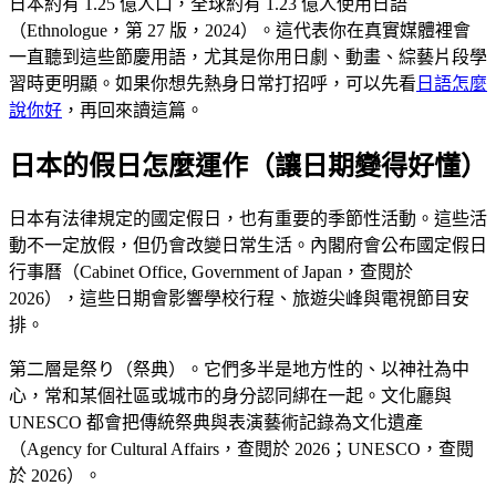
日本約有 1.25 億人口，全球約有 1.23 億人使用日語
（Ethnologue，第 27 版，2024）。這代表你在真實媒體裡會
一直聽到這些節慶用語，尤其是你用日劇、動畫、綜藝片段學
習時更明顯。如果你想先熱身日常打招呼，可以先看
日語怎麼
說你好
，再回來讀這篇。
日本的假日怎麼運作（讓日期變得好懂）
日本有法律規定的國定假日，也有重要的季節性活動。這些活
動不一定放假，但仍會改變日常生活。內閣府會公布國定假日
行事曆（Cabinet Office, Government of Japan，查閱於
2026），這些日期會影響學校行程、旅遊尖峰與電視節目安
排。
第二層是祭り（祭典）。它們多半是地方性的、以神社為中
心，常和某個社區或城市的身分認同綁在一起。文化廳與
UNESCO 都會把傳統祭典與表演藝術記錄為文化遺產
（Agency for Cultural Affairs，查閱於 2026；UNESCO，查閱
於 2026）。