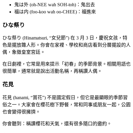
鬼は外 (oh-NEE wah SOH-toh)：鬼出去
福は内 (foo-koo wah oo-CHEE)：福進來
ひな祭り
ひな祭り (Hinamatsuri, “女兒節”) 在 3 月 3 日，慶祝女孩，特
色是擺放雛人形。你會在家裡、學校和商店看到分層擺設的人
偶，象徵皇室宮廷。
在日劇裡，它常是用來提示「初春」的季節背景。相關用語也
很簡單，通常就是說出活動名稱，再稱讚人偶。
花見
花見 (hanami, “賞花”) 不是國定假日，但它是最顯眼的季節習
俗之一。大家會在櫻花樹下野餐，常和同事或朋友一起，公園
也會變得很擁擠。
你會聽到：稱讚櫻花和天氣，還有很多隨口的邀約。