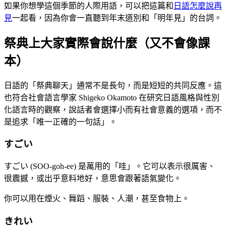
如果你想學這個季節的人際用語，可以把這篇和
日語怎麼說再
見
一起看，因為你會一直聽到年末道別和「明年見」的台詞。
祭典上大家實際會說什麼（又不會像課
本）
日語的「祭典聊天」通常不是長句，而是短短的共同反應。這
也符合社會語言學家 Shigeko Okamoto 在研究日語風格與性別
化語言時的觀察，說話者會選擇小而有社會意義的選項，而不
是追求「唯一正確的一句話」。
すごい
すごい (SOO-goh-ee) 是萬用的「哇」。它可以表示很厲害、
很震撼，或出乎意料地好，意思會跟著語氣變化。
你可以用在煙火、舞蹈、服裝、人潮，甚至食物上。
きれい