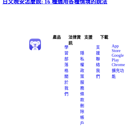
日文晚安怎麼說: 16 種適用各種情境的說法
產品
法律資
支援
下載
訊
App
學
支
Store
習
隱
援
Google
部
私
聯
Play
落
權
絡
Chrome
格
政
我
擴充功
關
策
們
能
於
服
我
務
們
條
款
刪
除
帳
戶