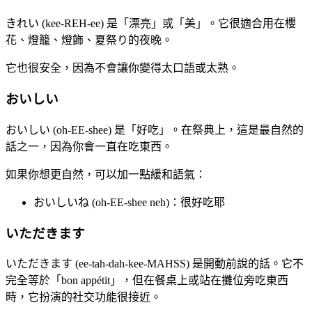
きれい (kee-REH-ee) 是「漂亮」或「美」。它很適合用在櫻
花、燈籠、燈飾、夏祭り的夜晚。
它也很安全，因為不會讓你變得太口語或太熟。
おいしい
おいしい (oh-EE-shee) 是「好吃」。在祭典上，這是最自然的
話之一，因為你會一直在吃東西。
如果你想更自然，可以加一點緩和語氣：
おいしいね (oh-EE-shee neh)：很好吃耶
いただきます
いただきます (ee-tah-dah-kee-MAHSS) 是開動前說的話。它不
完全等於「bon appétit」，但在餐桌上或站在攤位旁吃東西
時，它扮演的社交功能很接近。