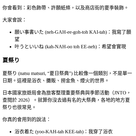
你會看到：彩色飾帶、許願紙條，以及商店街的夏季裝飾。
大家會說：
願い事書いた (neh-GAH-ee-goh-toh KAI-tah)：我寫了願
望
叶うといいね (kah-NAH-oo toh EE-neh)：希望會實現
夏祭り
夏祭り (natsu matsuri, “夏日祭典”) 比較像一個類別，不是單一
日期。這裡是浴衣、攤販、撈金魚、煙火的世界。
日本國家旅遊局會為旅客整理重要祭典與季節活動（JNTO，
查閱於 2026）。就算你沒去過有名的大祭典，各地的地方夏
祭り也很常見。
你真的會用到的說法：
浴衣着た (yoo-KAH-tah KEE-tah)：我穿了浴衣