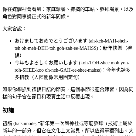
你在媒體裡會看到：家庭聚餐、擁擠的車站、參拜場景，以及
角色對同事說正式的新年問候。
大家會說：
あけましておめでとうございます (ah-keh-MAH-sheh-
teh oh-meh-DEH-toh goh-zah-ee-MAHSS)：新年快樂（禮
貌）
今年もよろしくお願いします (koh-TOH-shee moh yoh-
roh-SHEE-koo oh-neh-GAH-ee-shee-mahss)：今年也請多
多指教（人際關係常用固定句）
如果你想抓到禮貌日語的節奏，這個季節很適合練習，因為同
樣的句子會在節目和現實生活中反覆出現。
初詣
初詣 (hatsumōde, “新年第一次到神社或寺廟參拜”) 技術上屬於
新年的一部分，但它在文化上太常見，所以值得單獨列出。大