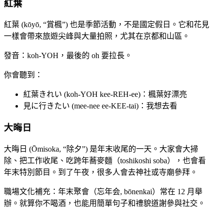
紅葉
紅葉 (kōyō, “賞楓”) 也是季節活動，不是國定假日。它和花見
一樣會帶來旅遊尖峰與大量拍照，尤其在京都和山區。
發音：koh-YOH，最後的 oh 要拉長。
你會聽到：
紅葉きれい (koh-YOH kee-REH-ee)：楓葉好漂亮
見に行きたい (mee-nee ee-KEE-tai)：我想去看
大晦日
大晦日 (Ōmisoka, “除夕”) 是年末收尾的一天。大家會大掃
除、把工作收尾、吃跨年蕎麥麵（toshikoshi soba），也會看
年末特別節目。到了午夜，很多人會去神社或寺廟參拜。
職場文化補充：年末聚會（忘年会, bōnenkai）常在 12 月舉
辦。就算你不喝酒，也能用簡單句子和禮貌道謝參與社交。