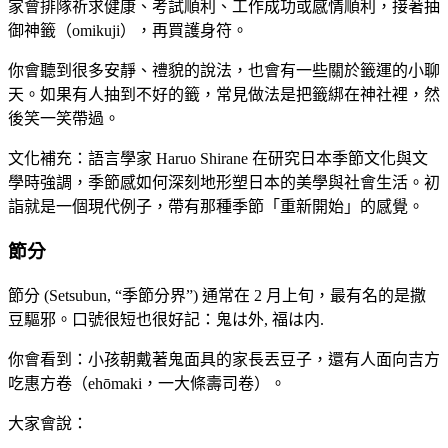
家會排隊祈求健康、考試順利、工作成功或感情順利，接著抽
御神籤（omikuji），再買護身符。
你會聽到很多安靜、禮貌的說法，也會有一些關於籤運的小聊
天。如果有人抽到不好的籤，常見做法是把籤綁在神社裡，然
後笑一笑帶過。
文化補充：語言學家 Haruo Shirane 在研究日本季節文化與文
學時強調，季節感如何深刻地形塑日本的美學與社會生活。初
詣就是一個現代例子，帶有那種季節「重新開始」的感覺。
節分
節分 (Setsubun, “季節分界”) 通常在 2 月上旬，最有名的是撒
豆驅邪。口號很短也很好記：鬼は外, 福は内.
你會看到：小孩朝戴著鬼面具的家長丟豆子，還有人面向吉方
吃惠方卷（ehōmaki，一大條壽司卷）。
大家會說：