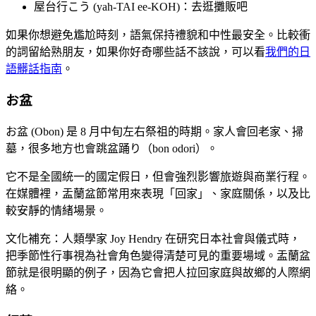
屋台行こう (yah-TAI ee-KOH)：去逛攤販吧
如果你想避免尷尬時刻，語氣保持禮貌和中性最安全。比較衝
的詞留給熟朋友，如果你好奇哪些話不該說，可以看
我們的日
語髒話指南
。
お盆
お盆 (Obon) 是 8 月中旬左右祭祖的時期。家人會回老家、掃
墓，很多地方也會跳盆踊り（bon odori）。
它不是全國統一的國定假日，但會強烈影響旅遊與商業行程。
在媒體裡，盂蘭盆節常用來表現「回家」、家庭關係，以及比
較安靜的情緒場景。
文化補充：人類學家 Joy Hendry 在研究日本社會與儀式時，
把季節性行事視為社會角色變得清楚可見的重要場域。盂蘭盆
節就是很明顯的例子，因為它會把人拉回家庭與故鄉的人際網
絡。