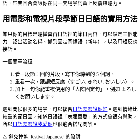
語，祭典回合會讓你在同一套場景詞彙上反覆練聽力。
用電影和電視片段學節日日語的實用方法
如果你的目標是聽懂真實日語裡的節日內容，可以鎖定三個能
力：認出活動名稱、抓到固定問候語（新年），以及用短反應
接話。
一個簡單流程：
看一段節日回的片段，寫下你聽到的 5 個詞。
重看一次，跟讀短反應（すごい, きれい, おいしい）。
加上一句你能重複使用的「人際固定句」，例如 よろし
くお願いします。
遇到問候很多的場景，可以複習
日語怎麼說你好
。遇到情緒比
較重的節日回，知道日語裡「表達喜愛」的方式會很有幫助，
所以
日語怎麼說我愛你
也很適合搭配閱讀。
⚠️
避免掉進 'festival Japanese' 的陷阱