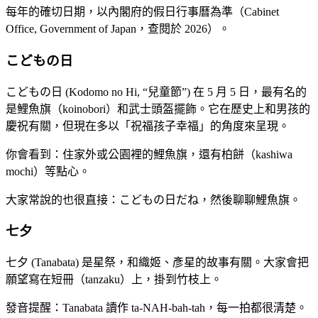
每年的確切日期，以內閣府的假日行事曆為準（Cabinet
Office, Government of Japan，查閱於 2026）。
こどもの日
こどもの日 (Kodomo no Hi, “兒童節”) 在 5 月 5 日，最有名的
是鯉魚旗（koinobori）和武士頭盔擺飾。它在歷史上和男孩的
慶祝有關，但現在多以「祝福孩子幸福」的角度來呈現。
你會看到：住家外或公園裡的鯉魚旗，還有柏餅（kashiwa
mochi）等點心。
大家常說的也很直接：こどもの日だね，然後聊聊鯉魚旗。
七夕
七夕 (Tanabata) 是星祭，和織姬、彥星的故事有關。大家會把
願望寫在短冊（tanzaku）上，掛到竹枝上。
發音提醒：Tanabata 讀作 ta-NAH-bah-tah，每一拍都很清楚。