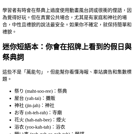
學習者有時會在祭典上過度使用動畫風台詞或很衝的俚語，因
為覺得好玩。但在真實公共場合，尤其是有家庭和神社的場
合，中性且禮貌的說法最安全。如果你不確定，就保持簡單和
禮貌。
迷你短語本：你會在招牌上看到的假日與
祭典詞
這些不是「萬能句」，但能幫你看懂海報、車站廣告和集數標
題。
祭り (maht-soo-ree)：祭典
屋台 (yah-tai)：攤販
神社 (jin-jah)：神社
お寺 (oh-teh-rah)：寺廟
花火 (hah-nah-bee)：煙火
浴衣 (yoo-kah-tah)：浴衣