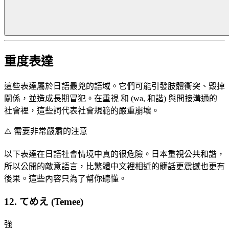
重度表達
這些表達屬於日語最兇的語域。它們可能引發肢體衝突、毀掉
關係，並造成長期冒犯。在重視 和 (wa, 和諧) 與間接溝通的
社會裡，這些詞代表社會規範的嚴重崩壞。
⚠️
需要非常嚴肅的注意
以下表達在日語社會情境中真的很危險。日本重視公共和諧，
所以公開的敵意語言，比繁體中文裡相近的髒話更震撼也更有
後果。這些內容只為了幫你聽懂。
12. てめえ (Temee)
強