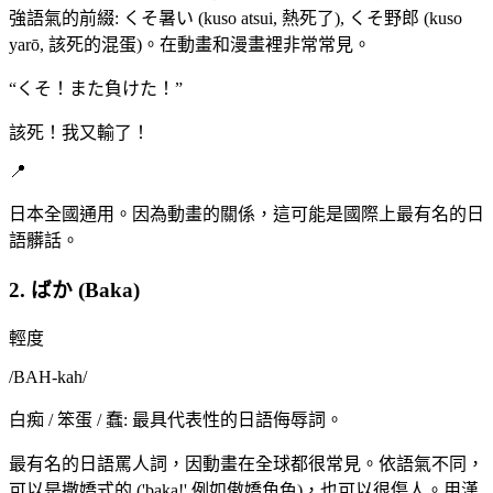
強語氣的前綴: くそ暑い (kuso atsui, 熱死了), くそ野郎 (kuso
yarō, 該死的混蛋)。在動畫和漫畫裡非常常見。
“
くそ！また負けた！
”
該死！我又輸了！
📍
日本全國通用。因為動畫的關係，這可能是國際上最有名的日
語髒話。
2. ばか (Baka)
輕度
/
BAH-kah
/
白痴 / 笨蛋 / 蠢: 最具代表性的日語侮辱詞。
最有名的日語罵人詞，因動畫在全球都很常見。依語氣不同，
可以是撒嬌式的 ('baka!' 例如傲嬌角色)，也可以很傷人。用漢