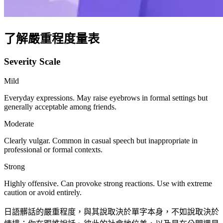
了解嚴重程度量表
Severity Scale
Mild
Everyday expressions. May raise eyebrows in formal settings but
generally acceptable among friends.
Moderate
Clearly vulgar. Common in casual speech but inappropriate in
professional or formal contexts.
Strong
Highly offensive. Can provoke strong reactions. Use with extreme
caution or avoid entirely.
日語髒話的嚴重程度，與其說取決於單字本身，不如說取決於