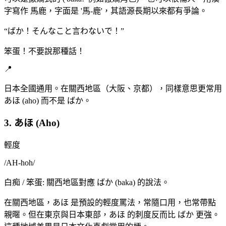
字寫作 馬鹿，字面是 '馬-鹿'，其語源長期以來都有爭論。
“
ばか！そんなこと言わないで！
”
笨蛋！不要說那種話！
📍
日本全國通用。在關西地區（大阪、京都），同樣意思更常用
あほ (aho) 而不是 ばか。
3. あほ (Aho)
輕度
/
AH-hoh
/
白痴 / 笨蛋: 關西地區對應 ばか (baka) 的說法。
在關西地區，あほ 是預設的輕度罵法，常隨口用，也常帶點
親暱。但在東京與日本東部，あほ 的刺度反而比 ばか 更強。