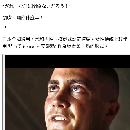
“
黙れ！お前に関係ないだろう！
”
閉嘴！關你什麼事！
📍
日本全國通用。常和男性、權威式語氣連結。女性傳統上較常
用 黙って (damatte, 安靜點) 作為稍微柔一點的形式。