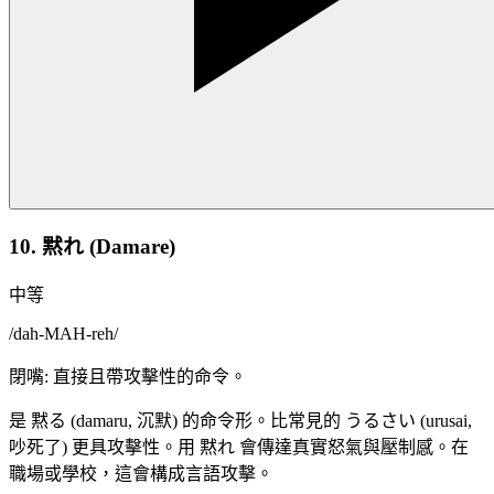
10. 黙れ (Damare)
中等
/
dah-MAH-reh
/
閉嘴: 直接且帶攻擊性的命令。
是 黙る (damaru, 沉默) 的命令形。比常見的 うるさい (urusai,
吵死了) 更具攻擊性。用 黙れ 會傳達真實怒氣與壓制感。在
職場或學校，這會構成言語攻擊。