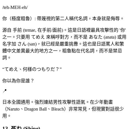
/
teh-MEH-eh
/
你（極度粗魯）: 帶蔑視的第二人稱代名詞，本身就是侮辱。
源自 手前 (temae, 在手前/面前)。這是日語裡最具攻擊性的 '你'
之一。只要用 てめえ 來稱呼對方，而不是 あなた (anata) 或用
名字加 さん (san)，就已經是嚴重挑釁。這也是日語罵人和繁
體中文差異最大的地方之一，粗魯點在代名詞，而不是禁忌
詞。
“
てめえ、何様のつもりだ？
”
你以為你是誰？
📍
日本全國通用。強烈連結男性攻擊性語氣。在少年動畫
（Naruto、Dragon Ball、Bleach）非常常見，但現實對話很少
用。
13. 死ね (Shine)