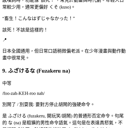
感嘆詞時，功能像 '該死！'，常見於動畫與時代劇。年輕人日
常較少用，通常更偏好 くそ (kuso)。
“
畜生！こんなはずじゃなかった！
”
該死！不該是這樣的！
📍
日本全國通用，但日常口語稍微偏老派。在少年漫畫與動作動
畫中很常見。
9. ふざけるな (Fuzakeru na)
中等
/
foo-zah-KEH-roo nah
/
別鬧了 / 別耍我: 要對方停止胡鬧的強硬命令。
是 ふざける (fuzakeru, 開玩笑/胡鬧) 的普通形否定命令。句尾
的 な (na) 是粗獷的男性命令語氣。這句是在表達真怒氣，不