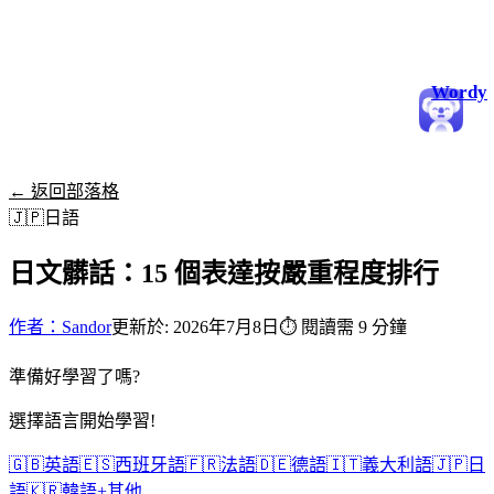
Wordy
← 返回部落格
🇯🇵
日語
日文髒話：15 個表達按嚴重程度排行
作者：Sandor
更新於: 2026年7月8日
⏱
閱讀需 9 分鐘
準備好學習了嗎?
選擇語言開始學習!
🇬🇧
英語
🇪🇸
西班牙語
🇫🇷
法語
🇩🇪
德語
🇮🇹
義大利語
🇯🇵
日
語
🇰🇷
韓語
+
其他...