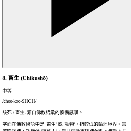
8. 畜生 (Chikushō)
中等
/
chee-koo-SHOH
/
該死 / 畜生: 源自佛教語彙的懊惱感嘆。
字面在佛教術語中是 '畜生' 或 '動物'，指較低的輪迴境界。當