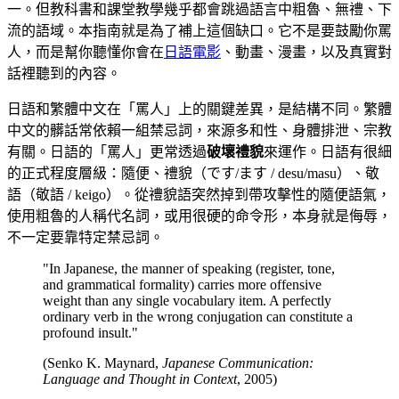
一。但教科書和課堂教學幾乎都會跳過語言中粗魯、無禮、下
流的語域。本指南就是為了補上這個缺口。它不是要鼓勵你罵
人，而是幫你聽懂你會在
日語電影
、動畫、漫畫，以及真實對
話裡聽到的內容。
日語和繁體中文在「罵人」上的關鍵差異，是結構不同。繁體
中文的髒話常依賴一組禁忌詞，來源多和性、身體排泄、宗教
有關。日語的「罵人」更常透過
破壞禮貌
來運作。日語有很細
的正式程度層級：隨便、禮貌（です/ます / desu/masu）、敬
語（敬語 / keigo）。從禮貌語突然掉到帶攻擊性的隨便語氣，
使用粗魯的人稱代名詞，或用很硬的命令形，本身就是侮辱，
不一定要靠特定禁忌詞。
"In Japanese, the manner of speaking (register, tone,
and grammatical formality) carries more offensive
weight than any single vocabulary item. A perfectly
ordinary verb in the wrong conjugation can constitute a
profound insult."
(Senko K. Maynard,
Japanese Communication:
Language and Thought in Context
, 2005)