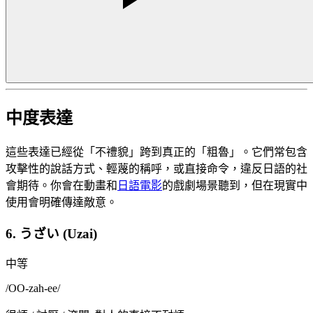
中度表達
這些表達已經從「不禮貌」跨到真正的「粗魯」。它們常包含
攻擊性的說話方式、輕蔑的稱呼，或直接命令，違反日語的社
會期待。你會在動畫和
日語電影
的戲劇場景聽到，但在現實中
使用會明確傳達敵意。
6. うざい (Uzai)
中等
/
OO-zah-ee
/