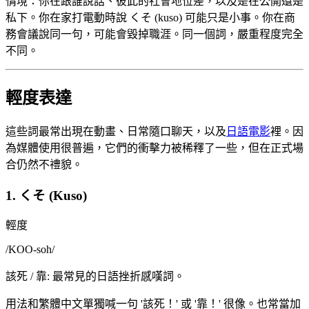
情境：你在跟誰說話、彼此的社會地位差，以及是在公開還是
私下。你在家打電動時說 くそ (kuso) 可能只是小事。你在商
務會議說同一句，可能會毀掉職涯。同一個詞，嚴重程度完全
不同。
輕度表達
這些詞最常出現在動畫、日常隨口聊天，以及
日語電影
裡。因
為媒體使用很普遍，它們的衝擊力被稀釋了一些，但在正式場
合仍然不禮貌。
1. くそ (Kuso)
輕度
/
KOO-soh
/
該死 / 靠: 最常見的日語挫折感嘆詞。
用法和繁體中文單獨喊一句 '該死！' 或 '靠！' 很像。也常當加