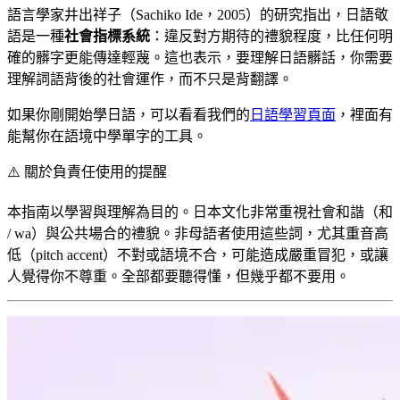
語言學家井出祥子（Sachiko Ide，2005）的研究指出，日語敬
語是一種
社會指標系統
：違反對方期待的禮貌程度，比任何明
確的髒字更能傳達輕蔑。這也表示，要理解日語髒話，你需要
理解詞語背後的社會運作，而不只是背翻譯。
如果你剛開始學日語，可以看看我們的
日語學習頁面
，裡面有
能幫你在語境中學單字的工具。
⚠️
關於負責任使用的提醒
本指南以學習與理解為目的。日本文化非常重視社會和諧（和
/ wa）與公共場合的禮貌。非母語者使用這些詞，尤其重音高
低（pitch accent）不對或語境不合，可能造成嚴重冒犯，或讓
人覺得你不尊重。全部都要聽得懂，但幾乎都不要用。