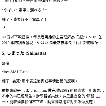
= 慘了) 都行。是日本最彈性的俚語之一。
“
やばい、電車に遅れる！
”
糟了，我要趕不上電車了！
📍
40 歲以下較普遍。年長者可能仍主要理解為 '危險'。NHK 在
2019 年的調查發現，やばい 是最常被年長世代批評的俚語。
5. しまった (Shimatta)
輕度
/
shee-MAHT-tah
/
糟了 / 該死: 用來表達後悔或事情出錯的感嘆。
嚴格來說是 しまう (shimau, 做完/收起來) 的過去式，用來表示
不幸的事已經發生。對學習者來說，這是最安全的 '髒話' 之
一，能表達懊惱但不下流。動畫裡常用來對失誤做反應。