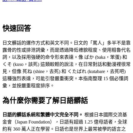
快速回答
日文髒話的運作方式和英文不同。日文的「罵人」多半不是靠
露骨的性或排泄詞彙，而是透過降低禮貌程度、使用粗魯代名
詞，以及採用強硬的命令形來表達。像 ばか (baka，笨蛋) 和
くそ (kuso，該死) 這類較輕的說法，在日常對話和動漫裡很常
見，但像 死ね (shine，去死) 和 くたばれ (kutabare，去死吧)
這種強烈表達，可能引發嚴重衝突。本指南整理 15 個必懂詞
彙，並按嚴重程度排序。
為什麼你需要了解日語髒話
日語的髒話系統和繁體中文完全不同。
根據日本國際交流基
金會（Japan Foundation），日語有超過 1.25 億母語者，全球
約有 360 萬人正在學習。日語也是世界上最常被學的語言之