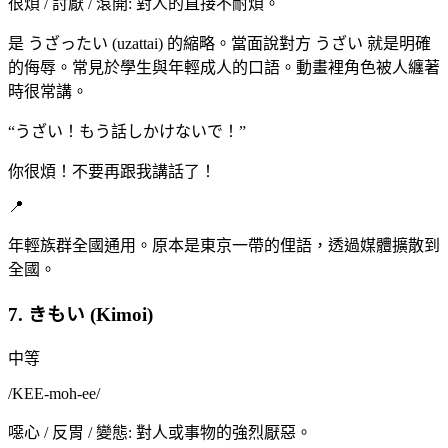
很煩 / 討厭 / 滾開: 對人的直接不耐煩。
是 うざったい (uzattai) 的縮略。當面說對方 うざい 就是明確
的侮辱。常見於學生與年輕成人的口語。動畫裡角色被人纏著
時很常講。
“
うざい！もう話しかけないで！
”
你很煩！不要再跟我講話了！
📍
年輕族群全國通用。原本是東京一帶的俚語，透過媒體擴散到
全國。
7. きもい (Kimoi)
中等
/
KEE-moh-ee
/
噁心 / 反胃 / 變態: 對人或事物的強烈厭惡。