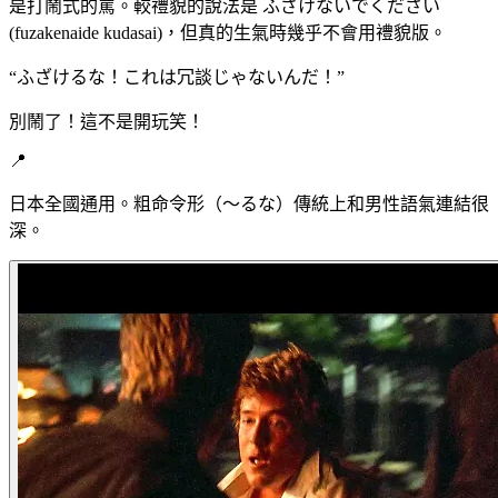
是打鬧式的罵。較禮貌的說法是 ふざけないでください
(fuzakenaide kudasai)，但真的生氣時幾乎不會用禮貌版。
“
ふざけるな！これは冗談じゃないんだ！
”
別鬧了！這不是開玩笑！
📍
日本全國通用。粗命令形（～るな）傳統上和男性語氣連結很
深。