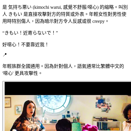
是 気持ち悪い (kimochi warui, 感覺不舒服/噁心) 的縮略。叫別
人 きもい 是直接攻擊對方的特質或外表。年輕女性對男性使
用時特別傷人，因為暗示對方令人反感或很 creepy。
“
きもい！近寄らないで！
”
好噁心！不要靠近我！
📍
年輕族群全國通用。因為針對個人，語氣通常比繁體中文的
'噁心' 更具攻擊性。