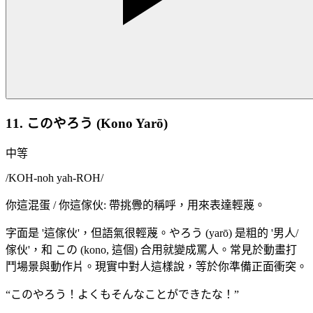
11. このやろう (Kono Yarō)
中等
/
KOH-noh yah-ROH
/
你這混蛋 / 你這傢伙: 帶挑釁的稱呼，用來表達輕蔑。
字面是 '這傢伙'，但語氣很輕蔑。やろう (yarō) 是粗的 '男人/
傢伙'，和 この (kono, 這個) 合用就變成罵人。常見於動畫打
鬥場景與動作片。現實中對人這樣說，等於你準備正面衝突。
“
このやろう！よくもそんなことができたな！
”