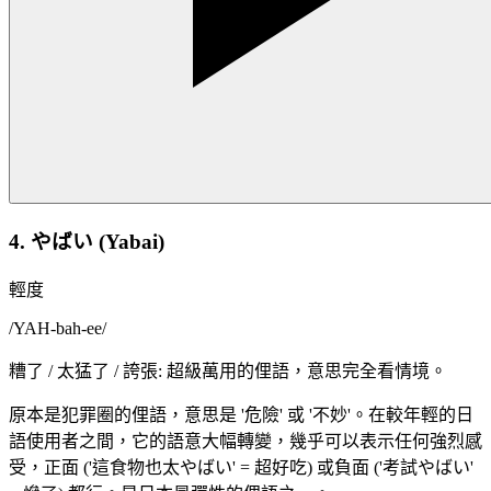
4. やばい (Yabai)
輕度
/
YAH-bah-ee
/
糟了 / 太猛了 / 誇張: 超級萬用的俚語，意思完全看情境。
原本是犯罪圈的俚語，意思是 '危險' 或 '不妙'。在較年輕的日
語使用者之間，它的語意大幅轉變，幾乎可以表示任何強烈感
受，正面 ('這食物也太やばい' = 超好吃) 或負面 ('考試やばい'