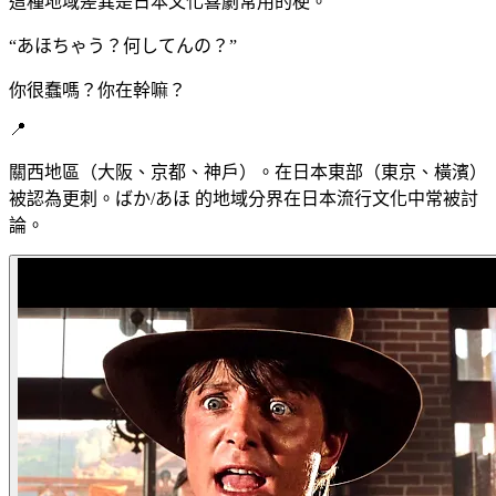
這種地域差異是日本文化喜劇常用的梗。
“
あほちゃう？何してんの？
”
你很蠢嗎？你在幹嘛？
📍
關西地區（大阪、京都、神戶）。在日本東部（東京、橫濱）
被認為更刺。ばか/あほ 的地域分界在日本流行文化中常被討
論。