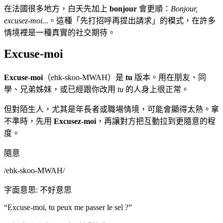
在法國很多地方，白天先加上
bonjour
會更順：
Bonjour,
excusez-moi...
。這種「先打招呼再提出請求」的模式，在許多
情境裡是一種真實的社交期待。
Excuse-moi
Excuse-moi
（ehk-skoo-MWAH）是
tu
版本。用在朋友、同
學、兄弟姊妹，或已經跟你改用
tu
的人身上很正常。
但對陌生人，尤其是年長者或職場情境，可能會顯得太熟。拿
不準時，先用
Excusez-moi
，再讓對方把互動拉到更隨意的程
度。
隨意
/
ehk-skoo-MWAH
/
字面意思
:
不好意思
“
Excuse-moi, tu peux me passer le sel ?
”