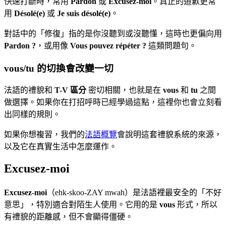
快速打斷時，常用
Pardon
或
Excusez-moi
。真正的道歉更常
用
Désolé(e)
或
Je suis désolé(e)
。
對話中的「修復」指的是你沒聽到或沒聽懂，這時也更偏向用
Pardon ?
，或用像
Vous pouvez répéter ?
這類問題句。
vous/tu 的切換會改變一切
法語的禮貌和
T-V 區分
密切相關，也就是在
vous
和
tu
之間
做選擇。如果你在打招呼時已經學過這點，這裡你也會立刻看
出同樣的規則。
如果你想複習，我們的
法語概覽
會說明這套禮貌系統的來源，
以及它在真實生活中怎麼運作。
Excusez-moi
Excusez-moi
（ehk-skoo-ZAY mwah）是法語裡最安全的「不好
意思」，特別適合對陌生人使用。它用的是
vous
形式，所以
有禮貌的距離感，但不會顯得僵硬。