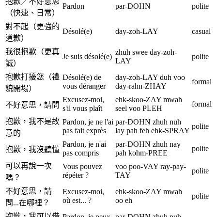
抱歉／不好意思
Pardon
par-DOHN
polite
（快速、日常）
對不起（更強的
Désolé(e)
day-zoh-LAY
casual
道歉）
我很抱歉（更真
zhuh swee day-zoh-
Je suis désolé(e)
polite
LAY
誠）
抱歉打擾您（禮
Désolé(e) de
day-zoh-LAY duh voo
formal
vous déranger
day-rahn-ZHAY
貌開場）
Excusez-moi,
ehk-skoo-ZAY mwah
formal
不好意思，請問
s'il vous plaît
seel voo PLEH
抱歉，我不是故
Pardon, je ne l'ai
par-DOHN zhuh nuh
polite
pas fait exprès
lay pah feh ehk-SPRAY
意的
Pardon, je n'ai
par-DOHN zhuh nay
polite
抱歉，我沒聽懂
pas compris
pah kohm-PREE
可以再說一次
Vous pouvez
voo poo-VAY ray-pay-
polite
répéter ?
TAY
嗎？
不好意思，請
Excusez-moi,
ehk-skoo-ZAY mwah
polite
où est... ?
oo eh
問...在哪裡？
抱歉，我可以借
Pardon, je peux
par-DOHN zhuh puh