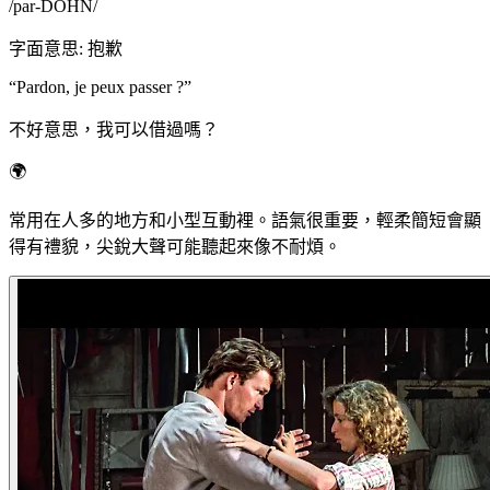
/
par-DOHN
/
字面意思
:
抱歉
“
Pardon, je peux passer ?
”
不好意思，我可以借過嗎？
🌍
常用在人多的地方和小型互動裡。語氣很重要，輕柔簡短會顯
得有禮貌，尖銳大聲可能聽起來像不耐煩。