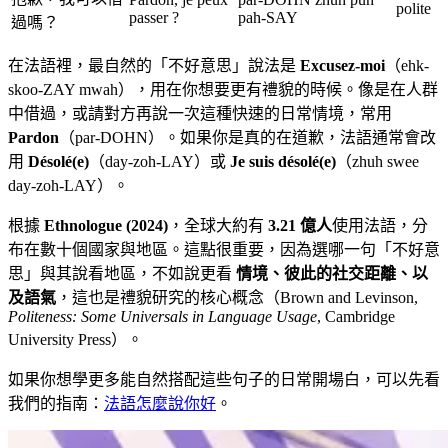
polite
passer ?
pah-SAY
過嗎？
在法語裡，最自然的「不好意思」說法是
Excusez-moi
（ehk-
skoo-ZAY mwah），用在你想要更有禮貌的時候。像是在人群
中借過，或請對方再說一次這種快速的日常情境，常用
Pardon
（par-DOHN）。如果你是真的在道歉，法語通常會改
用
Désolé(e)
（day-zoh-LAY）或
Je suis désolé(e)
（zhuh swee
day-zoh-LAY）。
根據
Ethnologue (2024)
，全球大約有
3.21 億人
使用法語，分
布在數十個國家與地區。這點很重要，因為選哪一句「不好意
思」與其說看地區，不如說更看
情境、彼此的社交距離、以
及語氣
，這也是禮貌研究的核心概念（Brown and Levinson,
Politeness: Some Universals in Language Usage
, Cambridge
University Press）。
如果你想學更多能自然搭配這些句子的日常開場白，可以先看
我們的指南：
法語怎麼說你好
。