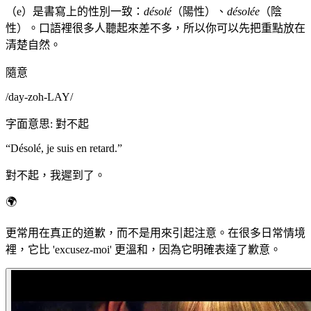
（e）是書寫上的性別一致：
désolé
（陽性）、
désolée
（陰
性）。口語裡很多人聽起來差不多，所以你可以先把重點放在
清楚自然。
隨意
/
day-zoh-LAY
/
字面意思
:
對不起
“
Désolé, je suis en retard.
”
對不起，我遲到了。
🌍
更常用在真正的道歉，而不是用來引起注意。在很多日常情境
裡，它比 'excusez-moi' 更溫和，因為它明確表達了歉意。