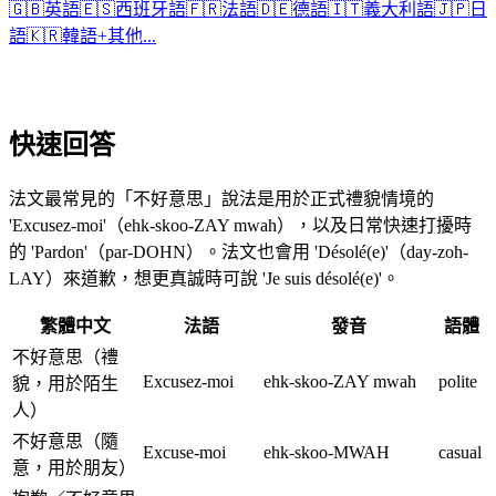
🇬🇧
英語
🇪🇸
西班牙語
🇫🇷
法語
🇩🇪
德語
🇮🇹
義大利語
🇯🇵
日
語
🇰🇷
韓語
+
其他...
快速回答
法文最常見的「不好意思」說法是用於正式禮貌情境的
'Excusez-moi'（ehk-skoo-ZAY mwah），以及日常快速打擾時
的 'Pardon'（par-DOHN）。法文也會用 'Désolé(e)'（day-zoh-
LAY）來道歉，想更真誠時可說 'Je suis désolé(e)'。
繁體中文
法語
發音
語體
不好意思（禮
Excusez-moi
ehk-skoo-ZAY mwah
polite
貌，用於陌生
人）
不好意思（隨
Excuse-moi
ehk-skoo-MWAH
casual
意，用於朋友）