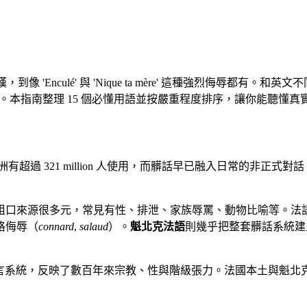
嘆，到像 'Enculé' 與 'Nique ta mère' 這種強烈
ostie）。本指南整理 15 個必懂用語並按嚴重程度排序，讓你能聽
有超過 321 million 人使用，而髒話早已融入日常的非正式對話
粗口來源很多元，常見有性、排泄、家族辱罵、動物比喻等。法
格侮辱（
connard
,
salaud
）。
魁北克法語
則幾乎把整套髒話系統建
言系統，反映了數百年來宗教、性與階級張力。法國本土與魁北