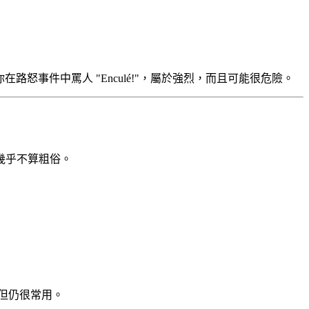
你在路怒事件中罵人 "Enculé!"，屬於強烈，而且可能很危險。
幾乎不算粗俗。
，但仍很常用。