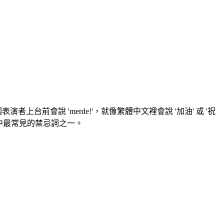
台前會說 'merde!'，就像繁體中文裡會說 '加油' 或 '祝
曼語族中最常見的禁忌詞之一。