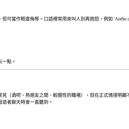
輕度侮辱。口語裡常用來叫人別再抱怨，例如 'Arrête de 
尖一點。
酒吧、熟朋友之間、較隨性的職場），但在正式情境明顯不合適。根據
母語者聊天時會一直聽到。