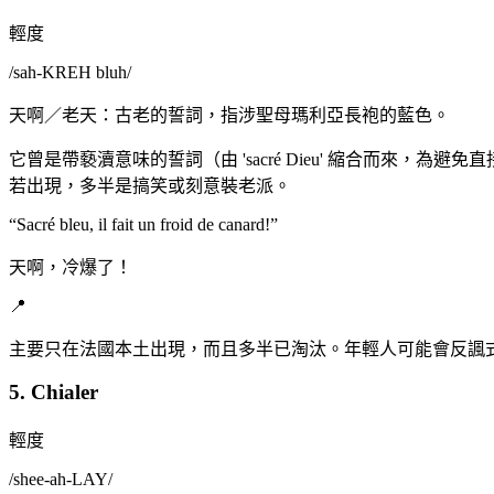
輕度
/
sah-KREH bluh
/
天啊／老天：古老的誓詞，指涉聖母瑪利亞長袍的藍色。
它曾是帶褻瀆意味的誓詞（由 'sacré Dieu' 縮合而
若出現，多半是搞笑或刻意裝老派。
“
Sacré bleu, il fait un froid de canard!
”
天啊，冷爆了！
📍
主要只在法國本土出現，而且多半已淘汰。年輕人可能會反諷
5. Chialer
輕度
/
shee-ah-LAY
/