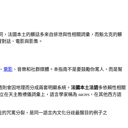
侮辱都有。和英文不同，法國本土的髒話多來自排泄與性相關詞彙，而魁北克的髒
懂真實對話、電影與影集。
、
電影
、音樂和社群媒體。本指南不是要鼓勵你罵人，而是幫
語則會因地理而分成兩套明顯系統。
法國本土法語
多依賴性相關
立在天主教禮儀詞彙上，語言學家稱為
sacres
，在其他西方語
克的咒罵分裂，是同一語言內文化分歧最醒目的例子之