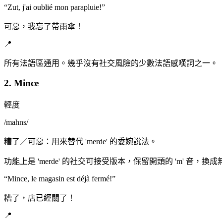
“
Zut, j'ai oublié mon parapluie!
”
可惡，我忘了帶雨傘！
📍
所有法語區通用。幾乎沒有社交風險的少數法語感嘆詞之一。
2. Mince
輕度
/
mahns
/
糟了／可惡：用來替代 'merde' 的委婉說法。
功能上是 'merde' 的社交可接受版本，保留開頭的 'm' 音，換
“
Mince, le magasin est déjà fermé!
”
糟了，店已經關了！
📍