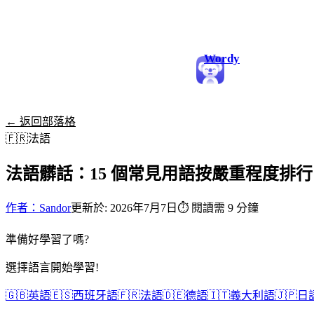
Wordy
← 返回部落格
🇫🇷
法語
法語髒話：15 個常見用語按嚴重程度排行
作者：Sandor
更新於: 2026年7月7日
⏱
閱讀需 9 分鐘
準備好學習了嗎?
選擇語言開始學習!
🇬🇧
英語
🇪🇸
西班牙語
🇫🇷
法語
🇩🇪
德語
🇮🇹
義大利語
🇯🇵
日