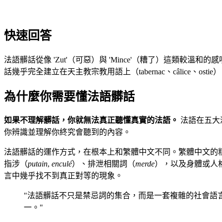
快速回答
法語髒話從像 'Zut'（可惡）與 'Mince'（糟了）這類較溫和的感
話幾乎完全建立在天主教宗教用語上（tabernac、câlice、
為什麼你需要懂法語髒話
如果不理解髒話，你就無法真正聽懂真實的法語。
法語在五大洲
你辨識並理解你終究會聽到的內容。
法語髒話的運作方式，在根本上和繁體中文不同。繁體中文的
指涉（
putain
,
enculé
）、排泄相關詞（
merde
），以及身體或人
言中幾乎找不到真正對等的現象。
"法語髒話不只是禁忌詞的集合，而是一套複雜的社會語
一。"