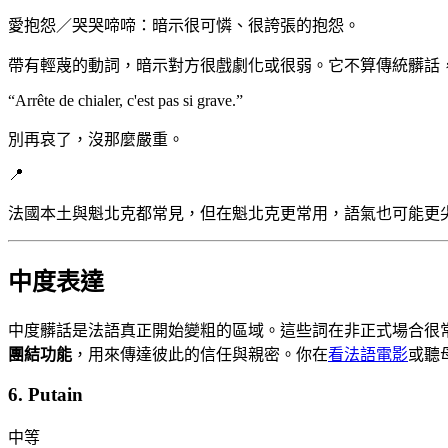
愛抱怨／哭哭啼啼：暗示很可憐、很誇張的抱怨。
帶有輕蔑的動詞，暗示對方很戲劇化或很弱。它不算傳統髒話，但可當作
“
Arrête de chialer, c'est pas si grave.
”
別再哀了，沒那麼嚴重。
📍
法國本土與魁北克都常見，但在魁北克更常用，語氣也可能更
中度表達
中度髒話是法語真正開始變粗的區域。這些詞在非正式場合很常見（
團結功能
，用來傳達彼此的信任與親密。你在
看法語電影
或聽
6. Putain
中等