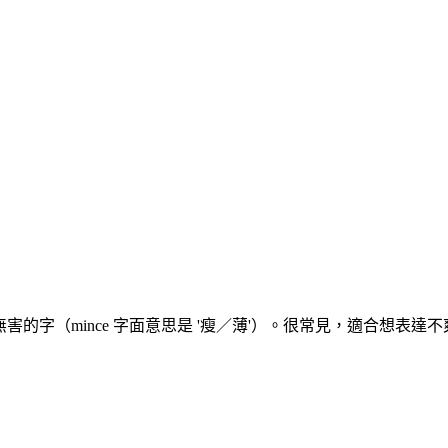
成無害的字（mince 字面意思是 '瘦／薄'）。很常見，適合想表達不爽但