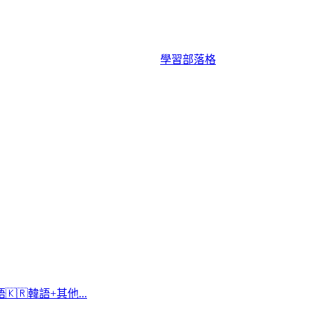
學習
部落格
語
🇰🇷
韓語
+
其他...