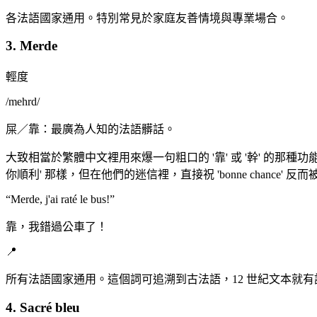
各法語國家通用。特別常見於家庭友善情境與專業場合。
3. Merde
輕度
/
mehrd
/
屎／靠：最廣為人知的法語髒話。
大致相當於繁體中文裡用來爆一句粗口的 '靠' 或 '幹' 的那種功
你順利' 那樣，但在他們的迷信裡，直接祝 'bonne chance'
“
Merde, j'ai raté le bus!
”
靠，我錯過公車了！
📍
所有法語國家通用。這個詞可追溯到古法語，12 世紀文本就有記載
4. Sacré bleu