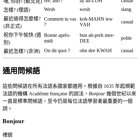
Hé, allô !
ay ah-LOH
casual
嘿, 你好! (魁北克)
Wesh
wesh
slang
怎樣? (俚語)
最近過得怎麼樣?
Comment tu vas
koh-MAHN tew
casual
?
VAH
(非正式)
祝你下午愉快 (道
Bonne après-
bun ah-preh mee-
polite
midi
DEE
別)
On dit quoi ?
ohn dee KWAH
casual
最近怎樣? (非洲)
通用問候語
這些問候語在所有法語系國家都適用。根據自 1635 年起規範
法語的機構 Académie française 的說法，
Bonjour
幾個世紀以來
一直是標準問候語，至今仍是每位法語學習者最重要的一個
詞。
Bonjour
禮貌