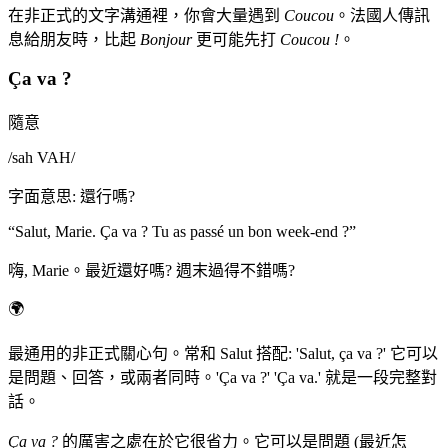
在非正式的文字溝通裡，你會大量遇到
Coucou
。法國人傳訊
息給朋友時，比起
Bonjour
更可能先打
Coucou !
。
Ça va ?
隨意
/
sah VAH
/
字面意思
:
還行嗎?
“
Salut, Marie. Ça va ? Tu as passé un bon week-end ?
”
嗨, Marie。最近還好嗎? 週末過得不錯嗎?
🌍
最通用的非正式關心句。常和 Salut 搭配: 'Salut, ça va ?' 它可以
是問題、回答，或兩者同時。'Ça va ?' 'Ça va.' 就是一段完整對
話。
Ça va ?
的厲害之處在於它很省力。它可以是問題 (最近怎