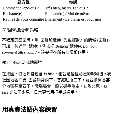
對方說
你說
Comment allez-vous ?
Très bien, merci. Et vous ?
Enchanté(e)
Enchanté(e) / Moi de même
Ravi(e) de vous connaître
Également / Le plaisir est pour moi
💡
'回聲加延伸' 策略
不確定怎麼回時，用 '回聲加延伸': 先重複對方的問候 (回聲)，
再加一句追問 (延伸)。例如把
Bonjour
延伸成
Bonjour,
comment allez-vous ?
。這幾乎在所有情境都適用。
🌍
La Bise: 法式貼面禮
在法國，打招呼常包含
la bise
，也就是輕輕貼臉的親吻禮。次
數因地區而異: 巴黎通常兩下，普羅旺斯三下，羅亞爾河谷部
分地區甚至四下。職場場合一般以握手為主。在魁北克，
la
bise
比法國少見，日常更常用揮手或握手。
用真實法語內容練習