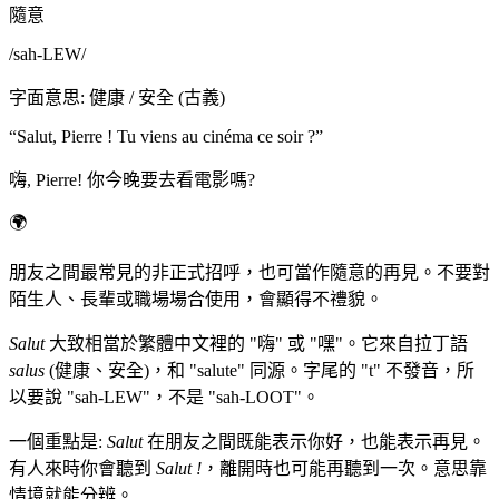
隨意
/
sah-LEW
/
字面意思
:
健康 / 安全 (古義)
“
Salut, Pierre ! Tu viens au cinéma ce soir ?
”
嗨, Pierre! 你今晚要去看電影嗎?
🌍
朋友之間最常見的非正式招呼，也可當作隨意的再見。不要對
陌生人、長輩或職場場合使用，會顯得不禮貌。
Salut
大致相當於繁體中文裡的 "嗨" 或 "嘿"。它來自拉丁語
salus
(健康、安全)，和 "salute" 同源。字尾的 "t" 不發音，所
以要說 "sah-LEW"，不是 "sah-LOOT"。
一個重點是:
Salut
在朋友之間既能表示你好，也能表示再見。
有人來時你會聽到
Salut !
，離開時也可能再聽到一次。意思靠
情境就能分辨。