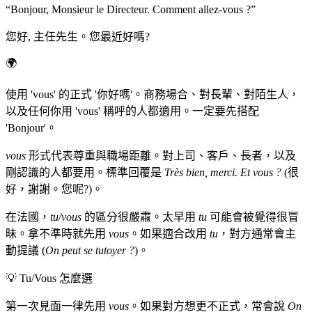
“
Bonjour, Monsieur le Directeur. Comment allez-vous ?
”
您好, 主任先生。您最近好嗎?
🌍
使用 'vous' 的正式 '你好嗎'。商務場合、對長輩、對陌生人，
以及任何你用 'vous' 稱呼的人都適用。一定要先搭配
'Bonjour'。
vous
形式代表尊重與職場距離。對上司、客戶、長者，以及
剛認識的人都要用。標準回覆是
Très bien, merci. Et vous ?
(很
好，謝謝。您呢?)。
在法國，
tu/vous
的區分很嚴肅。太早用
tu
可能會被覺得很冒
昧。拿不準時就先用
vous
。如果適合改用
tu
，對方通常會主
動提議 (
On peut se tutoyer ?
)。
💡
Tu/Vous 怎麼選
第一次見面一律先用
vous
。如果對方想更不正式，常會說
On