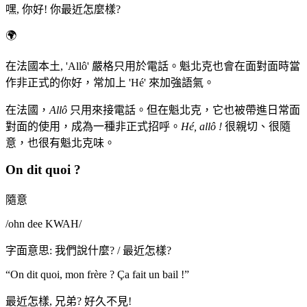
嘿, 你好! 你最近怎麼樣?
🌍
在法國本土, 'Allô' 嚴格只用於電話。魁北克也會在面對面時當
作非正式的你好，常加上 'Hé' 來加強語氣。
在法國，
Allô
只用來接電話。但在魁北克，它也被帶進日常面
對面的使用，成為一種非正式招呼。
Hé, allô !
很親切、很隨
意，也很有魁北克味。
On dit quoi ?
隨意
/
ohn dee KWAH
/
字面意思
:
我們說什麼? / 最近怎樣?
“
On dit quoi, mon frère ? Ça fait un bail !
”
最近怎樣, 兄弟? 好久不見!