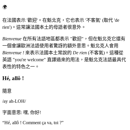
🌍
在法國表示 '歡迎'。在魁北克，它也表示 '不客氣' (取代 'de
rien')。這常讓法國本土的母語者很意外。
Bienvenue
在所有法語地區都表示 "歡迎"，但在魁北克它還有
一個會讓歐洲法語使用者驚訝的額外意思。魁北克人會用
Bienvenue !
來表示法國本土常說的
De rien
(不客氣)。這種從
英語 "you're welcome" 直譯過來的用法，是魁北克法語最具代
表性的特色之一。
Hé, allô !
隨意
/
ay ah-LOH
/
字面意思
:
嘿, 你好!
“
Hé, allô ! Comment ça va, toi ?
”