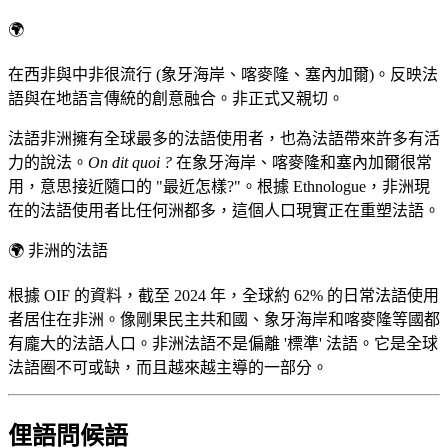
🌍
在西非與中非很流行 (象牙海岸、喀麥隆、塞內加爾)。反映法
語與在地語言傳統的創意融合。非正式又親切。
法語非洲擁有全球最多的法語使用者，也為法語帶來許多有活
力的說法。
On dit quoi ?
在象牙海岸、喀麥隆和塞內加爾很常
用，意思接近隨口的 "最近怎樣?"。根據 Ethnologue，非洲現
在的法語使用者比任何洲都多，這個人口現實正在重塑法語。
🌍
非洲的法語
根據 OIF 的資料，截至 2024 年，全球約 62% 的日常法語使用
者居住在非洲。像剛果民主共和國、象牙海岸和喀麥隆等國都
有龐大的法語人口。非洲法語不是偏離 '標準' 法語。它是全球
法語圈不可或缺，而且越來越主導的一部分。
俚語問候語