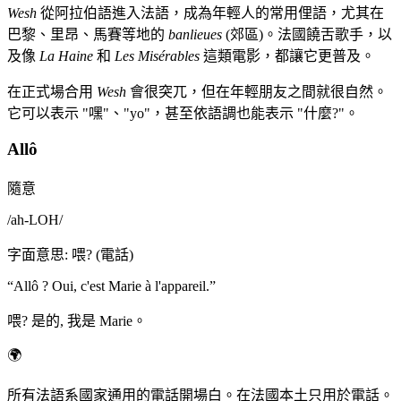
Wesh
從阿拉伯語進入法語，成為年輕人的常用俚語，尤其在
巴黎、里昂、馬賽等地的
banlieues
(郊區)。法國饒舌歌手，以
及像
La Haine
和
Les Misérables
這類電影，都讓它更普及。
在正式場合用
Wesh
會很突兀，但在年輕朋友之間就很自然。
它可以表示 "嘿"、"yo"，甚至依語調也能表示 "什麼?"。
Allô
隨意
/
ah-LOH
/
字面意思
:
喂? (電話)
“
Allô ? Oui, c'est Marie à l'appareil.
”
喂? 是的, 我是 Marie。
🌍
所有法語系國家通用的電話開場白。在法國本土只用於電話。