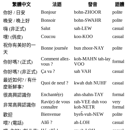
繁體中文
法語
發音
語體
Bonjour
bohn-ZHOOR
polite
你好 / 日安
Bonsoir
bohn-SWAHR
polite
晚安 / 晚上好
Salut
sah-LEW
casual
嗨 (非正式)
Coucou
koo-KOO
casual
嘿! (俏皮)
祝你有美好的一
Bonne journée
bun zhoor-NAY
polite
天
Comment allez-
koh-MAHN tah-lay
formal
你好嗎? (正式)
vous ?
VOO
Ça va ?
sah VAH
casual
你好嗎? (非正式)
最近如何? / 有什
Quoi de neuf ?
kwah duh NUHF
casual
麼新鮮事?
Enchanté(e)
ahn-shahn-TAY
formal
很高興認識你
Ravi(e) de vous
rah-VEE duh voo
very
非常高興認識你
connaître
koh-NETR
formal
Bienvenue
byeh̃-vuh-NEW
polite
歡迎
Allô ?
ah-LOH
casual
喂? (電話)