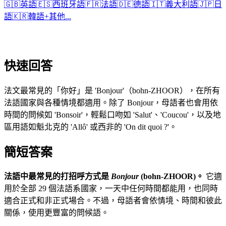
🇬🇧
英語
🇪🇸
西班牙語
🇫🇷
法語
🇩🇪
德語
🇮🇹
義大利語
🇯🇵
日
語
🇰🇷
韓語
+
其他...
快速回答
法文最常見的「你好」是 'Bonjour'（bohn-ZHOOR），在所有
法語國家與各種情境都適用。除了 Bonjour，母語者也會用依
時間的問候如 'Bonsoir'，輕鬆口吻如 'Salut'、'Coucou'，以及地
區用語如魁北克的 'Allô' 或西非的 'On dit quoi ?'。
簡短答案
法語中最常見的打招呼方式是
Bonjour
(bohn-ZHOOR)。
它適
用於全部 29 個法語系國家，一天中任何時間都能用，也同時
適合正式和非正式場合。不過，母語者會依情境、時間和彼此
關係，使用更豐富的問候語。