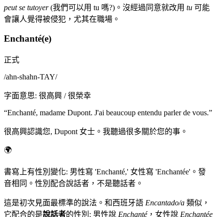
peut se tutoyer
(我們可以用 tu 嗎?)。沒經過同意就改用
tu
可能
會讓人覺得被侵犯，尤其在職場。
Enchanté(e)
正式
/
ahn-shahn-TAY
/
字面意思
:
很高興 / 很榮幸
“
Enchanté, madame Dupont. J'ai beaucoup entendu parler de vous.
”
很高興認識您, Dupont 女士。我聽過很多關於您的事。
🌍
書寫上有性別變化: 男性寫 'Enchanté,' 女性寫 'Enchantée'。發
音相同。性別配合說話者，不是聽話者。
這是初次見面最標準的說法。和西班牙語
Encantado/a
類似，
它配合的是
說話者
的性別: 男性說
Enchanté
，女性說
Enchantée