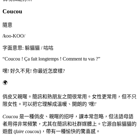
Coucou
隨意
/
koo-KOO
/
字面意思
:
躲貓貓 / 咕咕
“
Coucou ! Ça fait longtemps ! Comment tu vas ?
”
嘿! 好久不見! 你最近怎麼樣?
🌍
俏皮又親暱。簡訊和熟朋友之間很常用。女性更常用，但不只
限女性。可以把它理解成溫暖、開朗的 '嘿!'
Coucou
是一種俏皮、親暱的招呼，課本常忽略，但法語母語
者用得非常頻繁，尤其在簡訊和社群媒體上。它源自躲貓貓的
遊戲 (
faire coucou
)，帶有一種愉快的驚喜感。