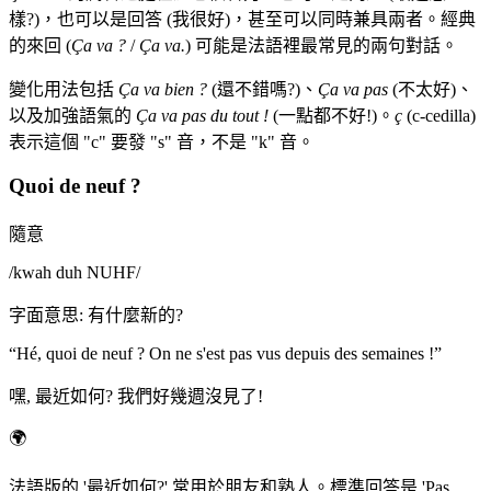
樣?)，也可以是回答 (我很好)，甚至可以同時兼具兩者。經典
的來回 (
Ça va ?
/
Ça va.
) 可能是法語裡最常見的兩句對話。
變化用法包括
Ça va bien ?
(還不錯嗎?)、
Ça va pas
(不太好)、
以及加強語氣的
Ça va pas du tout !
(一點都不好!)。
ç
(c-cedilla)
表示這個 "c" 要發 "s" 音，不是 "k" 音。
Quoi de neuf ?
隨意
/
kwah duh NUHF
/
字面意思
:
有什麼新的?
“
Hé, quoi de neuf ? On ne s'est pas vus depuis des semaines !
”
嘿, 最近如何? 我們好幾週沒見了!
🌍
法語版的 '最近如何?' 常用於朋友和熟人。標準回答是 'Pas