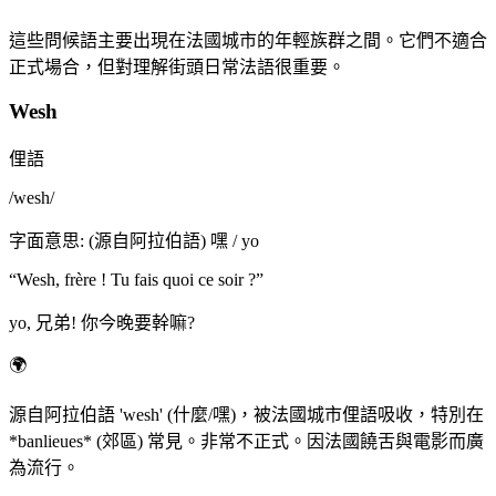
這些問候語主要出現在法國城市的年輕族群之間。它們不適合
正式場合，但對理解街頭日常法語很重要。
Wesh
俚語
/
wesh
/
字面意思
:
(源自阿拉伯語) 嘿 / yo
“
Wesh, frère ! Tu fais quoi ce soir ?
”
yo, 兄弟! 你今晚要幹嘛?
🌍
源自阿拉伯語 'wesh' (什麼/嘿)，被法國城市俚語吸收，特別在
*banlieues* (郊區) 常見。非常不正式。因法國饒舌與電影而廣
為流行。