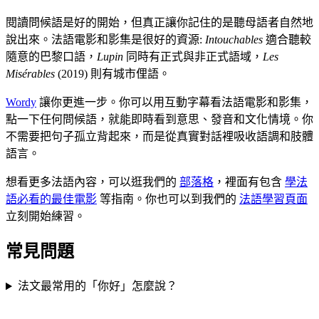
閱讀問候語是好的開始，但真正讓你記住的是聽母語者自然地
說出來。法語電影和影集是很好的資源:
Intouchables
適合聽較
隨意的巴黎口語，
Lupin
同時有正式與非正式語域，
Les
Misérables
(2019) 則有城市俚語。
Wordy
讓你更進一步。你可以用互動字幕看法語電影和影集，
點一下任何問候語，就能即時看到意思、發音和文化情境。你
不需要把句子孤立背起來，而是從真實對話裡吸收語調和肢體
語言。
想看更多法語內容，可以逛我們的
部落格
，裡面有包含
學法
語必看的最佳電影
等指南。你也可以到我們的
法語學習頁面
立刻開始練習。
常見問題
法文最常用的「你好」怎麼說？