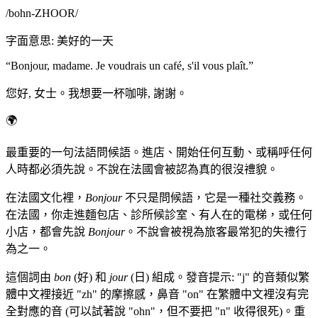
/
bohn-ZHOOR
/
字面意思
:
美好的一天
“
Bonjour, madame. Je voudrais un café, s'il vous plaît.
”
您好, 女士。我想要一杯咖啡, 謝謝。
🌍
最重要的一句法語問候語。進店、開始任何互動、或稱呼任何
人時都必須先說。不說在法國會被認為真的很沒禮貌。
在法國文化裡，
Bonjour
不只是問候語，它是一種社交義務。
在法國，你走進麵包店、診所候診室、有人在的電梯，或任何
小店，都會先說
Bonjour
。不說會被視為旅客最常犯的失禮行
為之一。
這個詞由
bon
(好) 和
jour
(日) 組成。發音提示: "j" 的音類似繁
體中文裡接近 "zh" 的摩擦感，鼻音 "on" 在繁體中文裡沒有完
全對應的音 (可以試著說 "ohn"，但不要把 "n" 收得很死)。重