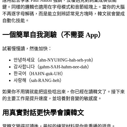
應用語言學家 Paul Nation 強調，反覆遇見對詞彙成長很關
鍵。同樣的邏輯也適用在字母模式和音節組塊上。當你的大腦
不再逐字母解碼，而是能立刻辨認常見方塊時，韓文就會變成
自動化技能。
一個簡單自我測驗（不需要 App）
試著慢慢讀，然後加快：
안녕하세요（ahn-NYUHNG-hah-seh-yoh）
감사합니다（gahm-SAH-hahm-nee-dah）
한국어（HAHN-guk-UH）
사랑해（sah-RANG-heh）
如果你不用猜就能把這些唸出來，你已經在讀韓文了。接下來
的主要工作是提升速度，並培養對音變的敏感度。
用真實對話更快學會讀韓文
當韓文變得可讀後，最好的練習材料是你能重播的語音。