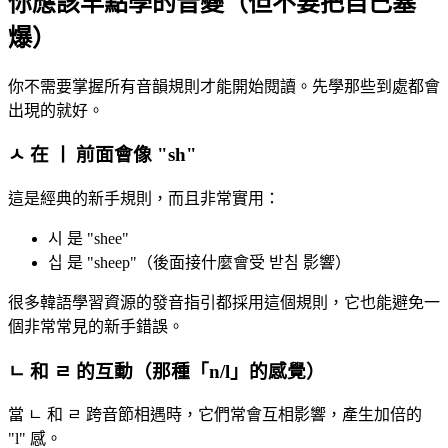
你應該早點學的音變（但不要把自己塞
爆）
你不需要掌握所有音韻規則才能開始閱讀。先學那些到處都會
出現的就好。
ㅅ 在 ㅣ 前面會像 "sh"
這是經典的新手規則，而且非常實用：
시 是 "shee"
십 是 "sheep"（後面接什麼會受 받침 影響）
很多韓語學習資源的發音指引都採用這個規則，它也能避免一
個非常常見的新手錯誤。
ㄴ 和 ㄹ 的互動（那種「n/l」的感覺）
當 ㄴ 和 ㄹ 跨音節相遇時，它們常會互相影響，產生加倍的
"l" 感。