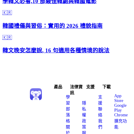
學韓文必看,10 部最佳韓劇與韓國電影
🇰🇷
韓國禮儀與習俗：實用的 2026 禮貌指南
🇰🇷
韓文晚安怎麼說, 16 句適用各種情境的說法
產品
法律資
支援
下載
訊
App
學
支
Store
習
隱
援
Google
部
私
聯
Play
落
權
絡
Chrome
格
政
我
擴充功
關
策
們
能
於
服