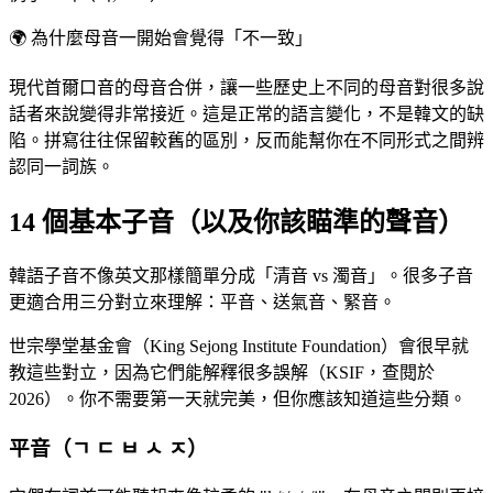
🌍
為什麼母音一開始會覺得「不一致」
現代首爾口音的母音合併，讓一些歷史上不同的母音對很多說
話者來說變得非常接近。這是正常的語言變化，不是韓文的缺
陷。拼寫往往保留較舊的區別，反而能幫你在不同形式之間辨
認同一詞族。
14 個基本子音（以及你該瞄準的聲音）
韓語子音不像英文那樣簡單分成「清音 vs 濁音」。很多子音
更適合用三分對立來理解：平音、送氣音、緊音。
世宗學堂基金會（King Sejong Institute Foundation）會很早就
教這些對立，因為它們能解釋很多誤解（KSIF，查閱於
2026）。你不需要第一天就完美，但你應該知道這些分類。
平音（ㄱ ㄷ ㅂ ㅅ ㅈ）