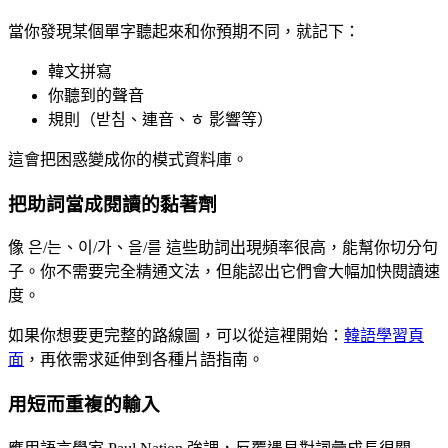
當你發現某個單字聽起來和你預期不同，就記下：
韓文拼寫
你聽到的聲音
規則（받침、連音、ㅎ 影響等）
這會把困惑變成你的模式資料庫。
把助詞當成閱讀的黏著劑
像 은/는、이/가、을/를 這些助詞出現頻率很高，能幫你切分句
子。你不需要完全精通文法，但能認出它們會大幅加快閱讀速
度。
如果你想要更完整的路線圖，可以從這裡開始：
韓語學習頁
面
，再依需求延伸到各種片語指南。
用短而重複的輸入