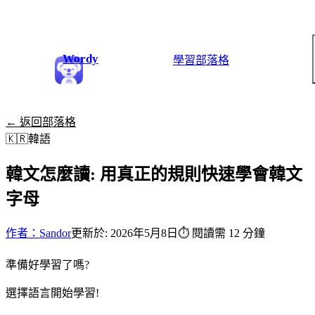
Wordy
學習
部落格
← 返回部落格
🇰🇷
韓語
韓文怎麼讀: 用真正的規則快速學會韓文
字母
作者：Sandor
更新於: 2026年5月8日
⏱
閱讀需 12 分鐘
準備好學習了嗎?
選擇語言開始學習!