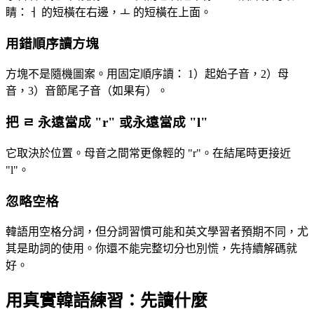
睛：ㅓ 的短橫在右邊，ㅗ 的短橫在上面。
用錯順序讀方塊
方塊不是隨機圖案。用固定順序讀： 1）起始子音，2）母
音，3）音節尾子音（如果有）。
把 ㄹ 永遠當成 "r" 或永遠當成 "l"
它取決於位置。母音之間常更像輕的 "r"。在結尾時更接近
"l"。
忽略空格
韓語用空格分詞，但分詞習慣可能和英文學習者預期不同，尤
其是助詞的使用。你還不能完整切分也別慌，先持續解碼就
好。
用真實韓語練習：先讀什麼