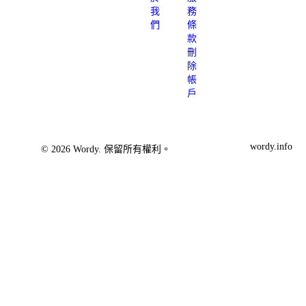
我
務
們
條
款
刪
除
帳
戶
wordy.info
© 2026 Wordy. 保留所有權利。