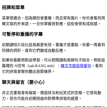
招牌和菜單
菜單很適合，因為類別會重複，而且常有圖片。你也會看到用
韓文寫的外來語，一旦你掌握音對應，這些會很有成就感。
可暫停和重播的字幕
初期讀短片段比追長劇更有效。重複才是重點，你要一再看到
同樣的詞形，直到它們變成自動反應。
如果你喜歡用對話學習，可以把閱讀和高頻句子結合，例如這
篇裡的 사랑해（sah-RANG-heh）：
韓文怎麼說我愛你
。看到
它的拼寫會幫你聽出音節邊界。
聊天與留言（要小心）
非正式書寫會有縮寫、俚語拼法和玩笑式的空格。它很有動
力，但也可能在初期扭曲你對標準拼寫的感覺。