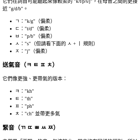
它們在詞首可能聽起來像較柔的 "k/t/p/s/j"，在母音之間則更接
近 "g/d/b"。
ㄱ："k/g"（偏柔）
ㄷ："t/d"（偏柔）
ㅂ："p/b"（偏柔）
ㅅ："s"（但請看下面的 ㅅ + ㅣ 規則）
ㅈ："j"（偏柔）
送氣音（ㅋ ㅌ ㅍ ㅊ）
它們像更強、更帶氣的版本：
ㅋ："kh"
ㅌ："th"
ㅍ："ph"
ㅊ："ch" 並帶更多氣
緊音（ㄲ ㄸ ㅃ ㅆ ㅉ）