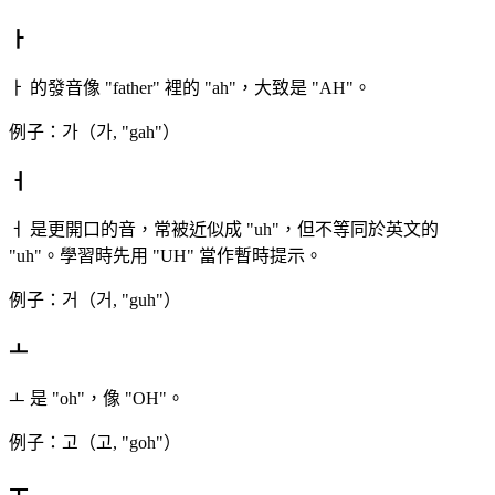
ㅏ
ㅏ 的發音像 "father" 裡的 "ah"，大致是 "AH"。
例子：가（가, "gah"）
ㅓ
ㅓ 是更開口的音，常被近似成 "uh"，但不等同於英文的
"uh"。學習時先用 "UH" 當作暫時提示。
例子：거（거, "guh"）
ㅗ
ㅗ 是 "oh"，像 "OH"。
例子：고（고, "goh"）
ㅜ