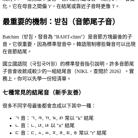
化，它在母音之間偏 'r'，在結尾或靠近子音時更像 'l'。
最重要的機制：받침（音節尾子音）
Batchim（받침，發音為 "BAHT-chim"）是音節方塊最後的子
音。它很重要，因為標準發音中，韓語限制哪些聲音可以出現
在音節結尾。
國立國語院（국립국어원）的標準發音指引說明，許多音節尾
子音會收斂成較少的一組結尾音（NIKL，查閱於 2026）。實
務上，你可以先學一份短清單。
七種常見的結尾音（新手友善）
很多不同字母最後都會念成以下其中一種：
ㄱ 音：ㄱ, ㅋ, ㄲ, ㄳ, ㄺ 常以 "k" 結尾
ㄴ 音：ㄴ, ㄵ, ㄶ 以 "n" 結尾
ㄷ 音：ㄷ, ㅅ, ㅆ, ㅈ, ㅊ, ㅌ, ㅎ 常以 "t" 結尾