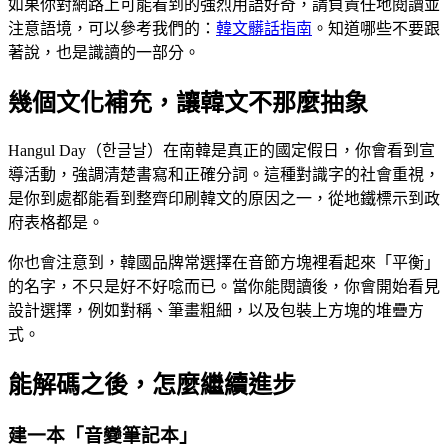
如果你對網路上可能看到的強烈用語好奇，請負責任地閱讀並
注意語境，可以參考我們的：
韓文髒話指南
。知道哪些不要跟
著說，也是識讀的一部分。
幾個文化補充，讓韓文不那麼抽象
Hangul Day（한글날）在南韓是真正的國定假日，你會看到宣
導活動，強調清楚書寫和正確分詞。這種對識字的社會重視，
是你到處都能看到整齊印刷韓文的原因之一，從地鐵標示到政
府表格都是。
你也會注意到，韓國品牌常選擇在音節方塊裡看起來「平衡」
的名字，不只是好不好唸而已。當你能閱讀後，你會開始看見
設計選擇，例如對稱、筆畫粗細，以及包裝上方塊的堆疊方
式。
能解碼之後，怎麼繼續進步
建一本「音變筆記本」