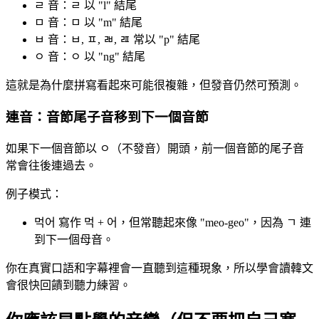
ㄹ 音：ㄹ 以 "l" 結尾
ㅁ 音：ㅁ 以 "m" 結尾
ㅂ 音：ㅂ, ㅍ, ㄼ, ㄿ 常以 "p" 結尾
ㅇ 音：ㅇ 以 "ng" 結尾
這就是為什麼拼寫看起來可能很複雜，但發音仍然可預測。
連音：音節尾子音移到下一個音節
如果下一個音節以 ㅇ（不發音）開頭，前一個音節的尾子音
常會往後連過去。
例子模式：
먹어 寫作 먹 + 어，但常聽起來像 "meo-geo"，因為 ㄱ 連
到下一個母音。
你在真實口語和字幕裡會一直聽到這種現象，所以學會讀韓文
會很快回饋到聽力練習。