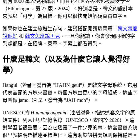
約有 8000 萬人使用韓語，而且它在世界各地也被廣泛學習
（Ethnologue，第 27 版，2024）。好消息是，韓文的設計本
來就以「可學」為目標，你可以很快開始解碼真實單字。
如果你也在建立旅遊生存句，建議搭配閱讀這兩篇：
韓文怎麼
說你好
和
韓文怎麼說再見
。一旦你能讀，你會發現同樣的字
到處都是，在招牌、菜單、字幕上都看得到。
什麼是韓文（以及為什麼它讓人覺得好
學）
Hangul（한글，發音為 "HAHN-geul"）是韓文字母系統，它用
代表音節的方塊來書寫。每個方塊由更小的字母組成，這些字
母叫做 jamo（자모，發音為 "JAH-moh"）。
UNESCO 將
Hunminjeongeum
（훈민정음，描述這套文字的原
始文件）列入世界記憶名錄（UNESCO，查閱於 2026）。這
對學習者很重要，因為它透露了一件少見的事，這套書寫系統
很早就被明確描述並標準化，這有助於讓拼寫規則保持穩定。