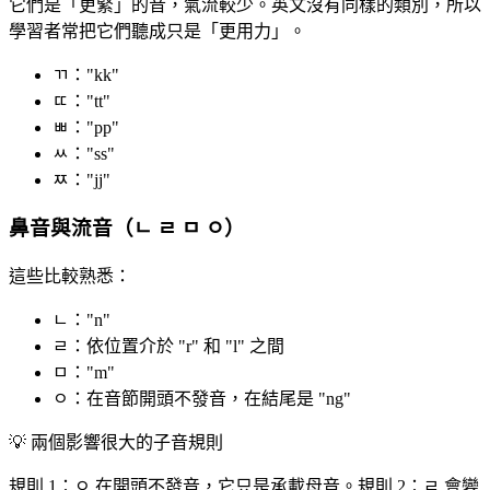
它們是「更緊」的音，氣流較少。英文沒有同樣的類別，所以
學習者常把它們聽成只是「更用力」。
ㄲ："kk"
ㄸ："tt"
ㅃ："pp"
ㅆ："ss"
ㅉ："jj"
鼻音與流音（ㄴ ㄹ ㅁ ㅇ）
這些比較熟悉：
ㄴ："n"
ㄹ：依位置介於 "r" 和 "l" 之間
ㅁ："m"
ㅇ：在音節開頭不發音，在結尾是 "ng"
💡
兩個影響很大的子音規則
規則 1：ㅇ 在開頭不發音，它只是承載母音。規則 2：ㄹ 會變