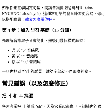
如果你也在學固定句型，閱讀會讓像 안녕하세요（ahn-
NYUHNG-hah-seh-yoh）這種常用語的發音練習更容易，你可
以搭配這篇：
韓文怎麼說你好
。
第 4 步：加入 받침 基礎（15 分鐘）
先理解音節尾子音會簡化，然後用幾個模式練習：
밥 以 "p" 音結尾
꽃 以 "t" 音結尾
강 以 "ng" 音結尾
一旦你抓到 받침 的感覺，韓語字幕就不再那麼神祕。
常見錯誤（以及怎麼修正）
把 ㅓ 和 ㅗ 搞混
學習者常把 ㅓ 讀成 "oh"，因為它看起來像 ㅗ。訓練你的眼