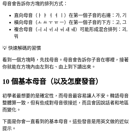
母音會告訴你方塊的排列方式：
直向母音（ㅏ ㅑ ㅓ ㅕ ㅣ）在第一個子音的右邊：가, 기
橫向母音（ㅗ ㅛ ㅜ ㅠ ㅡ）在第一個子音的下方：고, 그
複合母音（ㅢ ㅚ ㅟ ㅘ ㅝ ㅙ ㅞ）可能形成混合排列：괴,
뭐
💡
快速解碼的習慣
看到一個方塊時，先找母音。母音會告訴你子音在哪裡，接著
你就能在方塊內由左到右、由上到下讀出來。
10 個基本母音（以及怎麼發音）
初學者最想要的是確定性，而母音最容易讓人不安。韓語母音
整體算一致，但有些成對母音很接近，而且會因說話者和地區
而變化。
下面是你會一直看到的基本母音。這些發音是用英文做的近似
提示。