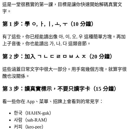
這是一堂很務實的第一課，目標是讓你快速開始解碼真實文
字。
第 1 步：學 ㅇ, ㅏ, ㅣ, ㅗ, ㅜ（10 分鐘）
有了這些，你已經能讀出像 아, 이, 오, 우 這種簡單方塊。再加
上子音後，你也能讀出 가, 나, 다 這類音節。
第 2 步：加入 ㄱ ㄴ ㄷ ㄹ ㅁ ㅂ ㅅ ㅈ（20 分鐘）
這些涵蓋日常文字中很大一部分。用手寫幾個方塊，就算字很
醜也沒關係。
第 3 步：讀真實標示，不要只讀字卡（15 分鐘）
看一些你在 App、菜單、招牌上會看到的常見字：
한국（HAHN-guk）
사람（sah-RAM）
커피（keo-pee）