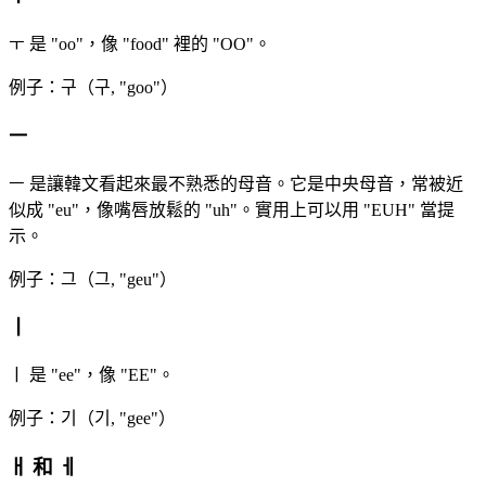
ㅜ 是 "oo"，像 "food" 裡的 "OO"。
例子：구（구, "goo"）
ㅡ
ㅡ 是讓韓文看起來最不熟悉的母音。它是中央母音，常被近
似成 "eu"，像嘴唇放鬆的 "uh"。實用上可以用 "EUH" 當提
示。
例子：그（그, "geu"）
ㅣ
ㅣ 是 "ee"，像 "EE"。
例子：기（기, "gee"）
ㅐ 和 ㅔ