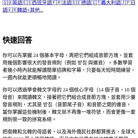
🇬🇧
英語
🇪🇸
西班牙語
🇫🇷
法語
🇩🇪
德語
🇮🇹
義大利語
🇯🇵
日
語
🇰🇷
韓語
+
其他...
快速回答
你可以先掌握 24 個基本字母，再把它們組成音節方塊，並套
用幾個影響很大的發音規則（例如 받침 與連音）。多數學習
者幾小時內就能解讀簡單招牌和字幕，只要每天短時間練習，
一週內就能更順暢地閱讀。
你可以透過學會韓文字母的 24 個核心字母（14 個子音，10 個
母音）來閱讀韓文，接著把它們組合成音節方塊，並套用少量
發音規則，尤其是 받침（音節尾子音）和音節之間的連音。
當你掌握這些機制後，韓文就不再像一堆符號，而會更像一套
規則很一致的拼寫系統。
把南韓和北韓的母語者，以及海外僑民社群都算進去，全球大