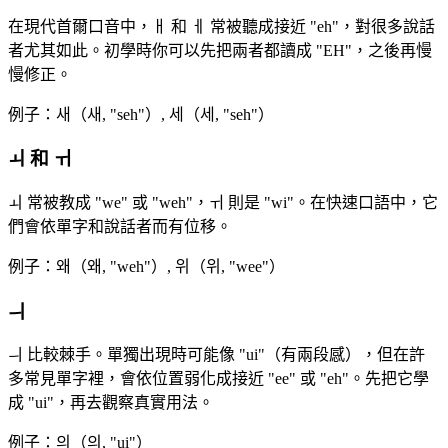
在現代首爾口音中，ㅐ 和 ㅔ 常被聽成接近 "eh"，對很多說話
者尤其如此。初學時你可以先把兩者都讀成 "EH"，之後再慢
慢修正。
例子：새（새, "seh"）, 세（세, "seh"）
ㅚ 和 ㅟ
ㅚ 常被教成 "we" 或 "weh"，ㅟ 則是 "wi"。在快速口語中，它
們會依單字和說話者而有位移。
例子：왜（왜, "weh"）, 위（위, "wee"）
ㅢ
ㅢ 比較棘手。單獨出現時可能像 "ui"（有兩段感），但在許
多常見單字裡，會依位置弱化成接近 "ee" 或 "eh"。先把它學
成 "ui"，再去觀察真實用法。
例子：의（의, "ui"）