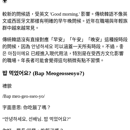
🌍
較新的問候語，受英文 'Good morning.' 影響。傳統韓語不像英
文或西班牙文那樣有明確的早午晚問候。近年在職場與年輕族
群中越來越常見。
傳統韓語沒有直接對應「早安」「午安」「晚安」這種按時段
的問候，因為 안녕하세요 可以涵蓋一天所有時段。不過，좋
은 아침이에요 已經進入現代用法，特別是在受西方文化影響
的職場。年長者可能會覺得這句稍微有點不習慣。
밥 먹었어요? (Bap Meogeosseoyo?)
禮貌
/
Bap meo-geo-sseo-yo
/
字面意思
:
你吃飯了嗎？
“
안녕하세요, 선배님. 밥 먹었어요?
”