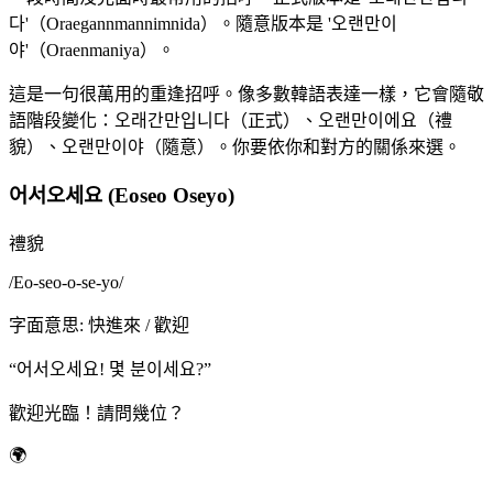
다'（Oraegannmannimnida）。隨意版本是 '오랜만이
야'（Oraenmaniya）。
這是一句很萬用的重逢招呼。像多數韓語表達一樣，它會隨敬
語階段變化：오래간만입니다（正式）、오랜만이에요（禮
貌）、오랜만이야（隨意）。你要依你和對方的關係來選。
어서오세요 (Eoseo Oseyo)
禮貌
/
Eo-seo-o-se-yo
/
字面意思
:
快進來 / 歡迎
“
어서오세요! 몇 분이세요?
”
歡迎光臨！請問幾位？
🌍