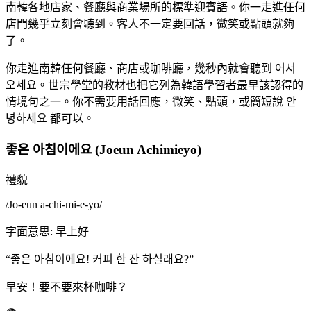
南韓各地店家、餐廳與商業場所的標準迎賓語。你一走進任何
店門幾乎立刻會聽到。客人不一定要回話，微笑或點頭就夠
了。
你走進南韓任何餐廳、商店或咖啡廳，幾秒內就會聽到 어서
오세요。世宗學堂的教材也把它列為韓語學習者最早該認得的
情境句之一。你不需要用話回應，微笑、點頭，或簡短說 안
녕하세요 都可以。
좋은 아침이에요 (Joeun Achimieyo)
禮貌
/
Jo-eun a-chi-mi-e-yo
/
字面意思
:
早上好
“
좋은 아침이에요! 커피 한 잔 하실래요?
”
早安！要不要來杯咖啡？