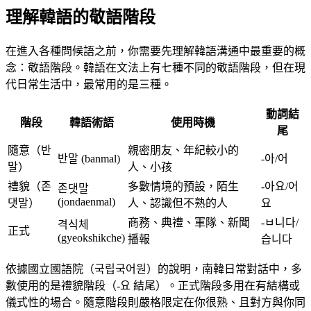
理解韓語的敬語階段
在進入各種問候語之前，你需要先理解韓語溝通中最重要的概
念：敬語階段。韓語在文法上有七種不同的敬語階段，但在現
代日常生活中，最常用的是三種。
動詞結
階段
韓語術語
使用時機
尾
隨意（반
親密朋友、年紀較小的
반말 (banmal)
-아/어
말）
人、小孩
禮貌（존
多數情境的預設，陌生
-아요/어
존댓말
(jondaenmal)
댓말）
人、認識但不熟的人
요
商務、典禮、軍隊、新聞
-ㅂ니다/
격식체
正式
(gyeokshikche)
播報
습니다
依據國立國語院（국립국어원）的說明，南韓日常對話中，多
數使用的是禮貌階段（-요 結尾）。正式階段多用在有結構或
儀式性的場合。隨意階段則嚴格限定在你很熟、且對方與你同