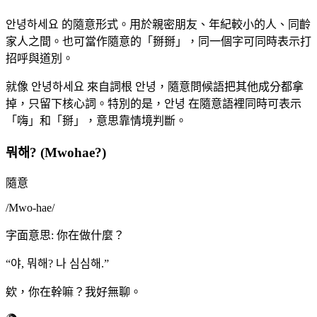
안녕하세요 的隨意形式。用於親密朋友、年紀較小的人、同齡
家人之間。也可當作隨意的「掰掰」，同一個字可同時表示打
招呼與道別。
就像 안녕하세요 來自詞根 안녕，隨意問候語把其他成分都拿
掉，只留下核心詞。特別的是，안녕 在隨意語裡同時可表示
「嗨」和「掰」，意思靠情境判斷。
뭐해? (Mwohae?)
隨意
/
Mwo-hae
/
字面意思
:
你在做什麼？
“
야, 뭐해? 나 심심해.
”
欸，你在幹嘛？我好無聊。