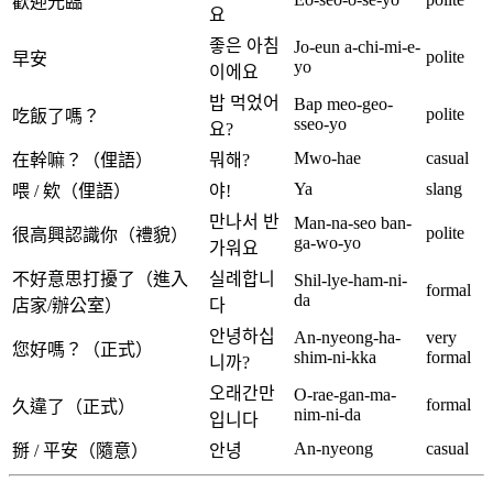
歡迎光臨
요
좋은 아침
Jo-eun a-chi-mi-e-
polite
早安
yo
이에요
밥 먹었어
Bap meo-geo-
polite
吃飯了嗎？
sseo-yo
요?
Mwo-hae
casual
在幹嘛？（俚語）
뭐해?
Ya
slang
喂 / 欸（俚語）
야!
만나서 반
Man-na-seo ban-
polite
很高興認識你（禮貌）
ga-wo-yo
가워요
不好意思打擾了（進入
실례합니
Shil-lye-ham-ni-
formal
da
店家/辦公室）
다
안녕하십
An-nyeong-ha-
very
您好嗎？（正式）
shim-ni-kka
formal
니까?
오래간만
O-rae-gan-ma-
formal
久違了（正式）
nim-ni-da
입니다
An-nyeong
casual
掰 / 平安（隨意）
안녕