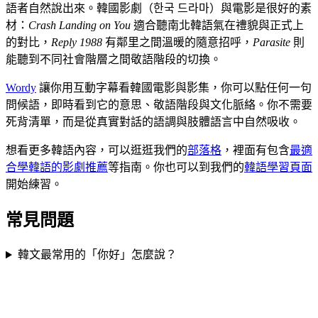
語者自然說出來。韓國影劇（한국 드라마）與電影是很好的素
材：
Crash Landing on You
適合聽南北韓語氣在禮貌與正式上
的對比，
Reply 1988
有鄰里之間溫暖的隨意招呼，
Parasite
則
能聽到不同社會階層之間敬語階段的切換。
Wordy
讓你用互動字幕看韓國電影與影集，你可以點任何一句
問候語，即時看到它的意思、敬語階段與文化脈絡。你不需要
死背清單，而是從真實對話的語調與肢體語言中自然吸收。
想看更多韓語內容，可以逛逛我們的
部落格
，裡面有包含
最適
合學韓語的影劇推薦
等指南。你也可以到我們的
韓語學習頁面
開始練習。
常見問題
韓文最常用的「你好」怎麼說？