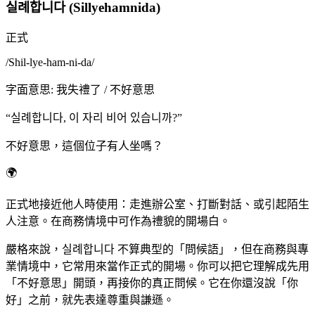
실례합니다 (Sillyehamnida)
正式
/
Shil-lye-ham-ni-da
/
字面意思
:
我失禮了 / 不好意思
“
실례합니다, 이 자리 비어 있습니까?
”
不好意思，這個位子有人坐嗎？
🌍
正式地接近他人時使用：走進辦公室、打斷對話、或引起陌生
人注意。在商務情境中可作為禮貌的開場白。
嚴格來說，실례합니다 不算典型的「問候語」，但在商務與專
業情境中，它常用來當作正式的開場。你可以把它理解成先用
「不好意思」開頭，再接你的真正問候。它在你還沒說「你
好」之前，就先表達尊重與謙遜。