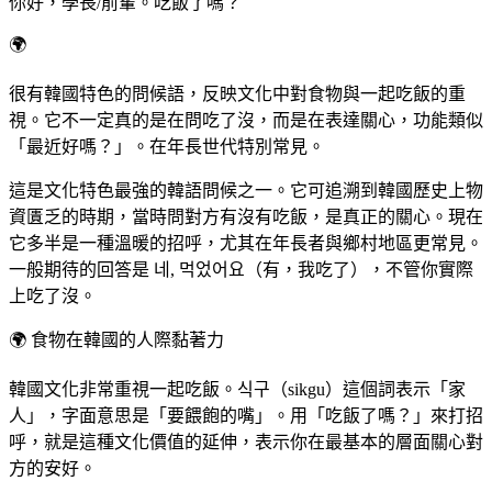
你好，學長/前輩。吃飯了嗎？
🌍
很有韓國特色的問候語，反映文化中對食物與一起吃飯的重
視。它不一定真的是在問吃了沒，而是在表達關心，功能類似
「最近好嗎？」。在年長世代特別常見。
這是文化特色最強的韓語問候之一。它可追溯到韓國歷史上物
資匱乏的時期，當時問對方有沒有吃飯，是真正的關心。現在
它多半是一種溫暖的招呼，尤其在年長者與鄉村地區更常見。
一般期待的回答是 네, 먹었어요（有，我吃了），不管你實際
上吃了沒。
🌍
食物在韓國的人際黏著力
韓國文化非常重視一起吃飯。식구（sikgu）這個詞表示「家
人」，字面意思是「要餵飽的嘴」。用「吃飯了嗎？」來打招
呼，就是這種文化價值的延伸，表示你在最基本的層面關心對
方的安好。