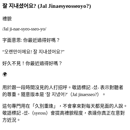
잘 지내셨어요? (Jal Jinaesyeosseoyo?)
禮貌
/
Jal ji-nae-syeo-sseo-yo
/
字面意思
:
你最近過得好嗎？
“
오랜만이에요! 잘 지내셨어요?
”
好久不見！你最近過得好嗎？
🌍
用於跟一段時間沒見的人打招呼。敬語標記 -셨- 表示對聽者
的尊重。隨意版本是 '잘 지냈어?'（Jal jinaesseo?）。
這句專門用在「久別重逢」，不會拿來對每天都見面的人說。
敬語標記 -셨-（syeoss）會提高禮貌程度，表達你真正在意對
方近況。