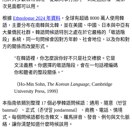
次見面都可以用。
根據
Ethnologue 2024 年資料
，全球有超過 8000 萬人使用韓
語，主要分布在南韓與北韓，並在美國、中國、日本與中亞有
大量僑民社群。韓語問候語特別之處在於它嚴格的「敬語階
段」系統，同一句問候會因對方年齡、社會地位，以及你和對
方的關係而改變形式。
"在韓語裡，你怎麼說你好不只是社交禮貌。它是
文法義務。你選擇的敬語階段，會在一句話裡編碼
你和聽者的整段關係。"
（Ho-Min Sohn,
The Korean Language
, Cambridge
University Press, 1999）
本指南依類別整理 17 個必學韓語問候語：通用、隨意（반말
banmal）、正式（존댓말 jondaenmal）、商務、電話、情境
式。每個問候語都包含韓文、羅馬拼音、發音、例句與文化脈
絡，讓你清楚知道什麼時候該用。