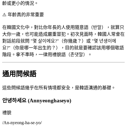
齡或更小的情況。
⚠️
年齡真的非常重要
在韓國文化中，對比你年長的人使用隨意語（반말），就算只
大你一歲，也可能造成嚴重冒犯。初次見面時，韓國人常會在
對話前段就問 "몇 살이에요?"（你幾歲？）或 "몇 년생이에
요?"（你是哪一年出生的？），目的就是要確認該用哪個敬語
階段。拿不準時，一律用禮貌語（존댓말）。
通用問候語
這些問候語幾乎在所有情境都安全，是韓語溝通的基礎。
안녕하세요 (Annyeonghaseyo)
禮貌
/
An-nyeong-ha-se-yo
/