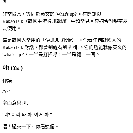
🌍
非常隨意，等同於英文的 'what's up?'。在簡訊與
KakaoTalk（韓國主流通訊軟體）中超常見。只適合對親密朋
友使用。
這是韓國人常用的「傳訊息式問候」。你看任何韓國人的
KakaoTalk 對話，都會到處看到 뭐해?。它的功能就像英文的
'what's up?'，一半是打招呼，一半是隨口一問。
야! (Ya!)
俚語
/
Ya
/
字面意思
:
喂！
“
야! 이리 와 봐. 이거 봐.
”
喂！過來一下。你看這個。