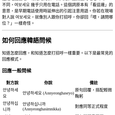
不同，여보세요 幾乎只用在電話。這個詞原本有「看這邊」的
意思，是早期電話使用時延伸出的引起注意用語。你若在現場
對人說 여보세요，就像別人跟你打招呼，你卻回「喂，請問哪
位？」一樣奇怪。
如何回應韓語問候
知道怎麼回應，和知道怎麼打招呼一樣重要。以下是最常見的
回應模式。
回應一般問候
對方說
你說
備註
안녕하세
原句回覆，搭配輕微
안녕하세요 (Annyeonghaseyo)
요
鞠躬
안녕하십
안녕하십니까
對應同等正式程度
(Annyeonghasimnikka)
니까