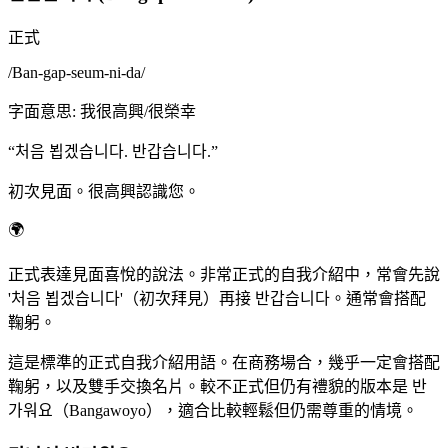
正式
/
Ban-gap-seum-ni-da
/
字面意思
:
我很高興/很榮幸
“
처음 뵙겠습니다. 반갑습니다.
”
初次見面。很高興認識您。
🌍
正式表達見面喜悅的說法。非常正式的自我介紹中，常會先說
'처음 뵙겠습니다'（初次拜見）再接 반갑습니다。通常會搭配
鞠躬。
這是標準的正式自我介紹用語。在商務場合，幾乎一定會搭配
鞠躬，以及雙手交換名片。較不正式但仍有禮貌的版本是 반
가워요（Bangawoyo），適合比較輕鬆但仍需尊重的情境。