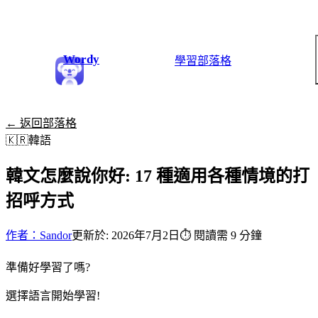
Wordy
學習
部落格
← 返回部落格
🇰🇷
韓語
韓文怎麼說你好: 17 種適用各種情境的打
招呼方式
作者：Sandor
更新於: 2026年7月2日
⏱
閱讀需 9 分鐘
準備好學習了嗎?
選擇語言開始學習!