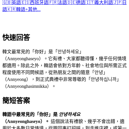
🇬🇧
英語
🇪🇸
西班牙語
🇫🇷
法語
🇩🇪
德語
🇮🇹
義大利語
🇯🇵
日
語
🇰🇷
韓語
+
其他...
快速回答
韓文最常見的「你好」是「안녕하세요」
（Annyeonghaseyo）。它有禮、大家都聽得懂，幾乎任何情境
都適用。除此之外，韓語會依對方年齡、社會地位與所需正式
程度使用不同問候語，從熟朋友之間的隨意「안녕」
（Annyeong），到正式典禮中非常尊敬的「안녕하십니까」
（Annyeonghasimnikka）。
簡短答案
韓語中最常見的「你好」是
안녕하세요
（Annyeonghaseyo）。
這個說法有禮貌、幾乎不會出錯，適
用於大多數日常情境，從跟同事打招呼，到走進店裡，或第一