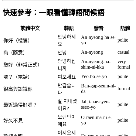
快速參考：一眼看懂韓語問候語
繁體中文
韓語
發音
語體
안녕하세
An-nyeong-ha-se-
polite
你好（禮貌）
yo
요
An-nyeong
casual
嗨（隨意）
안녕
안녕하십
An-nyeong-ha-
very
您好（非常正式）
shim-ni-kka
formal
니까
Yeo-bo-se-yo
polite
喂？（電話）
여보세요
반갑습니
Ban-gap-seum-ni-
formal
很高興認識你
da
다
잘 지내셨
Jal ji-nae-syeo-
polite
最近過得好嗎？
sseo-yo
어요?
오랜만이
O-raen-ma-ni-e-
polite
好久不見
yo
에요
어서오세
Eo-seo-o-se-yo
polite