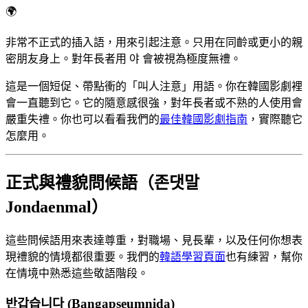
🌍
非常不正式的插入語，用來引起注意。只用在同齡或更小的親
密朋友身上。對年長者用 야 會被視為極度無禮。
這是一個短促、帶點衝的「叫人注意」用語。你在韓國影劇裡
會一直聽到它。它的隨意感很強，對年長者或不熟的人使用會
嚴重失禮。你也可以看看我們的
最佳韓國影劇指南
，實際聽它
怎麼用。
正式與禮貌問候語（존댓말
Jondaenmal）
這些問候語用來表達尊重，對職場、見長輩，以及任何你想表
現禮貌的情境都很重要。我們的
韓語學習頁面
也有練習，幫你
在情境中熟悉這些敬語階段。
반갑습니다 (Bangapseumnida)