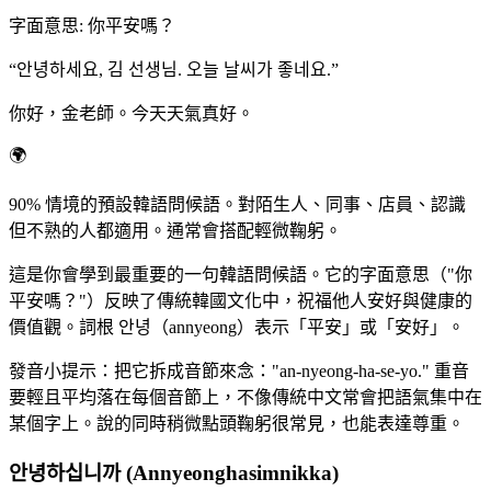
字面意思
:
你平安嗎？
“
안녕하세요, 김 선생님. 오늘 날씨가 좋네요.
”
你好，金老師。今天天氣真好。
🌍
90% 情境的預設韓語問候語。對陌生人、同事、店員、認識
但不熟的人都適用。通常會搭配輕微鞠躬。
這是你會學到最重要的一句韓語問候語。它的字面意思（"你
平安嗎？"）反映了傳統韓國文化中，祝福他人安好與健康的
價值觀。詞根 안녕（annyeong）表示「平安」或「安好」。
發音小提示：把它拆成音節來念："an-nyeong-ha-se-yo." 重音
要輕且平均落在每個音節上，不像傳統中文常會把語氣集中在
某個字上。說的同時稍微點頭鞠躬很常見，也能表達尊重。
안녕하십니까 (Annyeonghasimnikka)