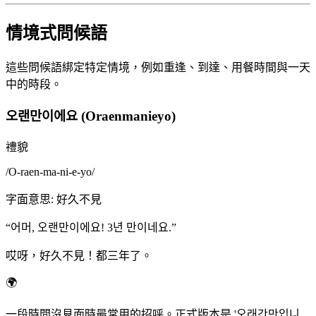
情境式問候語
這些問候語綁定特定情境，例如重逢、到達、用餐時間與一天
中的時段。
오랜만이에요 (Oraenmanieyo)
禮貌
/
O-raen-ma-ni-e-yo
/
字面意思
:
好久不見
“
어머, 오랜만이에요! 3년 만이네요.
”
哎呀，好久不見！都三年了。
🌍
一段時間沒見面時最常用的招呼。正式版本是 '오래간만입니