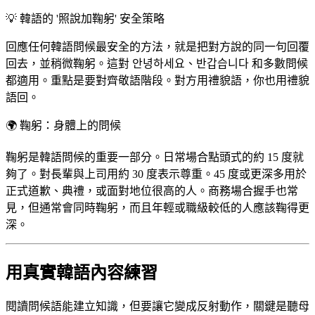
💡
韓語的 '照說加鞠躬' 安全策略
回應任何韓語問候最安全的方法，就是把對方說的同一句回覆
回去，並稍微鞠躬。這對 안녕하세요、반갑습니다 和多數問候
都適用。重點是要對齊敬語階段。對方用禮貌語，你也用禮貌
語回。
🌍
鞠躬：身體上的問候
鞠躬是韓語問候的重要一部分。日常場合點頭式的約 15 度就
夠了。對長輩與上司用約 30 度表示尊重。45 度或更深多用於
正式道歉、典禮，或面對地位很高的人。商務場合握手也常
見，但通常會同時鞠躬，而且年輕或職級較低的人應該鞠得更
深。
用真實韓語內容練習
閱讀問候語能建立知識，但要讓它變成反射動作，關鍵是聽母