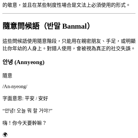
的敬意，並且在某些制度性場合是文法上必須使用的形式。
隨意問候語（반말 Banmal）
這些問候語使用隨意階段，只能用在親密朋友、手足，或明顯
比你年幼的人身上。對錯人使用，會被視為真正的社交失誤。
안녕 (Annyeong)
隨意
/
An-nyeong
/
字面意思
:
平安 / 安好
“
안녕! 오늘 뭐 할 거야?
”
嗨！你今天要幹嘛？
🌍