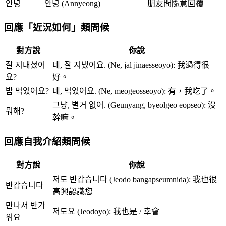
안녕
안녕 (Annyeong)
朋友間隨意回覆
回應「近況如何」類問候
對方說
你說
잘 지내셨어
네, 잘 지냈어요. (Ne, jal jinaesseoyo): 我過得很
요?
好。
밥 먹었어요?
네, 먹었어요. (Ne, meogeosseoyo): 有，我吃了。
그냥, 별거 없어. (Geunyang, byeolgeo eopseo): 沒
뭐해?
幹嘛。
回應自我介紹類問候
對方說
你說
저도 반갑습니다 (Jeodo bangapseumnida): 我也很
반갑습니다
高興認識您
만나서 반가
저도요 (Jeodoyo): 我也是 / 幸會
워요