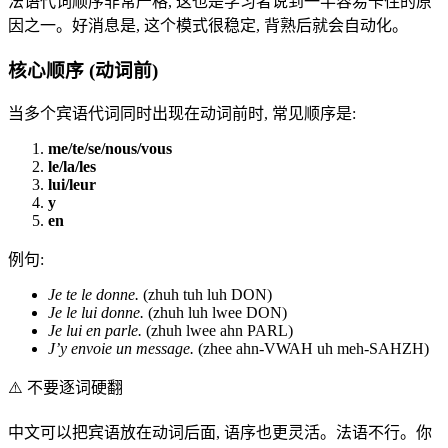
法语代词顺序非常严格, 这也是学习者说到一半容易卡住的原
因之一。好消息是, 这个模式很稳定, 背熟后就会自动化。
核心顺序 (动词前)
当多个宾语代词同时出现在动词前时, 常见顺序是:
me/te/se/nous/vous
le/la/les
lui/leur
y
en
例句:
Je te le donne.
(zhuh tuh luh DON)
Je le lui donne.
(zhuh luh lwee DON)
Je lui en parle.
(zhuh lwee ahn PARL)
J’y envoie un message.
(zhee ahn-VWAH uh meh-SAHZH)
⚠️
不要逐词硬翻
中文可以把宾语放在动词后面, 语序也更灵活。法语不行。你