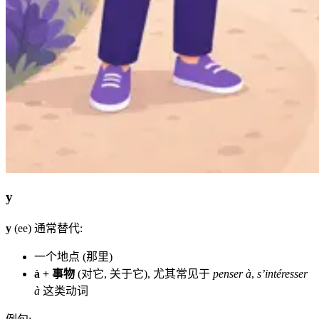
y
y
(ee) 通常替代:
一个地点 (那里)
à + 事物
(对它, 关于它), 尤其常见于
penser à
,
s’intéresser
à
这类动词