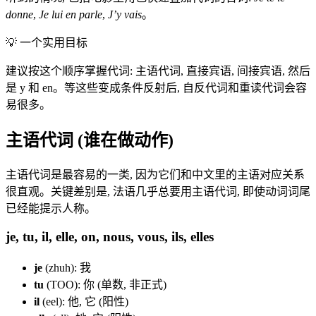
donne
,
Je lui en parle
,
J’y vais
。
💡
一个实用目标
建议按这个顺序掌握代词: 主语代词, 直接宾语, 间接宾语, 然后
是 y 和 en。等这些变成条件反射后, 自反代词和重读代词会容
易很多。
主语代词 (谁在做动作)
主语代词是最容易的一类, 因为它们和中文里的主语对应关系
很直观。关键差别是, 法语几乎总要用主语代词, 即使动词词尾
已经能提示人称。
je, tu, il, elle, on, nous, vous, ils, elles
je
(zhuh): 我
tu
(TOO): 你 (单数, 非正式)
il
(eel): 他, 它 (阳性)