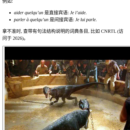
例如:
aider quelqu’un
是直接宾语:
Je l’aide.
parler à quelqu’un
是间接宾语:
Je lui parle.
拿不准时, 查带有句法结构说明的词典条目, 比如 CNRTL (访
问于 2026)。