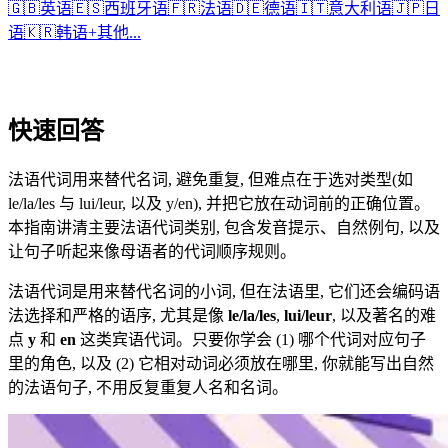
🇬🇧
英语
🇪🇸
西班牙语
🇫🇷
法语
🇩🇪
德语
🇮🇹
意大利语
🇯🇵
日
语
🇰🇷
韩语
+
其他...
快速回答
法语代词用来替代名词, 避免重复, 但难点在于选对类型(如
le/la/les 与 lui/leur, 以及 y/en), 并把它放在动词前的正确位置。
本指南讲清主要法语代词类别, 包含发音提示、自然例句, 以及
让句子听起来像母语者的代词顺序规则。
法语代词是用来替代名词的小词, 但在法语里, 它们还会编码语
法选择和严格的语序, 尤其是像
le/la/les
,
lui/leur
, 以及著名的难
点
y
和
en
这类宾语代词。只要你学会 (1) 哪个代词对应句子
里的角色, 以及 (2) 它相对动词必须放在哪里, 你就能写出自然
的法语句子, 不用反复重复人名和名词。