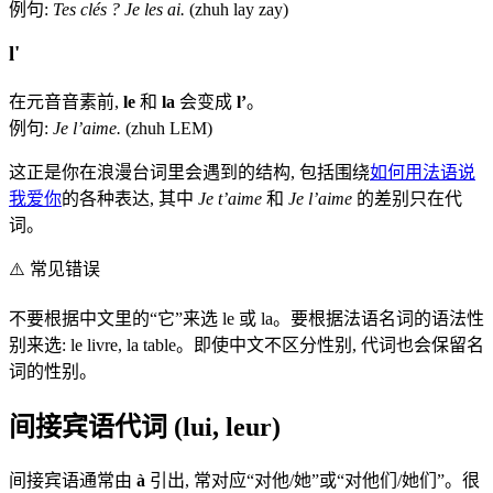
例句:
Tes clés ? Je les ai.
(zhuh lay zay)
l'
在元音音素前,
le
和
la
会变成
l’
。
例句:
Je l’aime.
(zhuh LEM)
这正是你在浪漫台词里会遇到的结构, 包括围绕
如何用法语说
我爱你
的各种表达, 其中
Je t’aime
和
Je l’aime
的差别只在代
词。
⚠️
常见错误
不要根据中文里的“它”来选 le 或 la。要根据法语名词的语法性
别来选: le livre, la table。即使中文不区分性别, 代词也会保留名
词的性别。
间接宾语代词 (lui, leur)
间接宾语通常由
à
引出, 常对应“对他/她”或“对他们/她们”。很