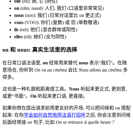
elle
(ell): 她, 它 (阴性)
on
(ohn, nasal): 人们, 我们 (口语里非常常见)
nous
(noo): 我们 (日常对话里比 on 更正式)
vous
(VOO): 你们 (复数) 或 您 (单数敬语)
ils
(eel): 他们 (混合群体或阳性)
elles
(ell): 她们 (全为阴性)
on 和 nous: 真实生活里的选择
在日常口语法语里,
on
经常用来替代
nous
表示“我们”。在随
意场合, 你听到
On va au cinéma
会比
Nous allons au cinéma
多
得多。
这也是一种礼貌和距离感工具。
Nous
听起来更正式, 更刻意,
或更“书面”。
On
听起来更口语, 更直接。
如果你想在提出请求前用更友好的开场, 可以把问候和 on 搭配
起来: 在你
学会如何自然地用法语打招呼
之后, 你会注意到问候
后面经常接
on
句子, 比如
On se retrouve à quelle heure ?