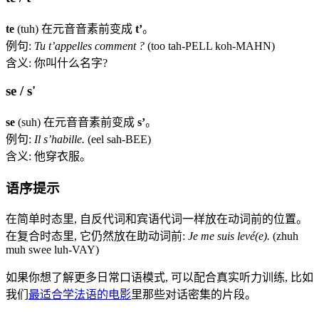
te
(tuh) 在元音音素前变成
t’
。
例句:
Tu t’appelles comment ?
(too tah-PELL koh-MAHN)
含义: 你叫什么名字?
se / s'
se
(suh) 在元音音素前变成
s’
。
例句:
Il s’habille.
(eel sah-BEE)
含义: 他穿衣服。
语序提示
在简单时态里, 自反代词和宾语代词一样放在动词前的位置。
在复合时态里, 它仍然放在助动词前:
Je me suis levé(e).
(zhuh
muh swee luh-VAY)
如果你想了解更多日常口语模式, 可以配合真实听力训练, 比如
我们
最适合学法语的电影
里那些对话密集的片段。