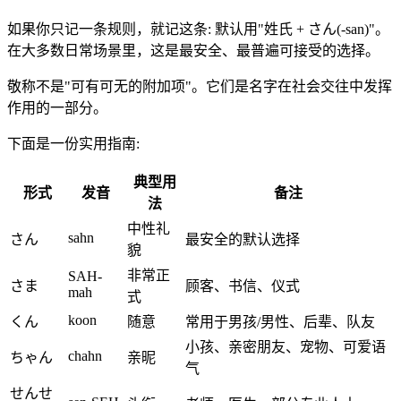
如果你只记一条规则，就记这条: 默认用"姓氏 + さん(-san)"。
在大多数日常场景里，这是最安全、最普遍可接受的选择。
敬称不是"可有可无的附加项"。它们是名字在社会交往中发挥
作用的一部分。
下面是一份实用指南:
典型用
形式
发音
备注
法
中性礼
sahn
さん
最安全的默认选择
貌
非常正
SAH-
さま
顾客、书信、仪式
mah
式
koon
くん
随意
常用于男孩/男性、后辈、队友
小孩、亲密朋友、宠物、可爱语
chahn
ちゃん
亲昵
气
せんせ