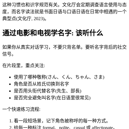
这种习惯也和识字规范有关。文化厅会定期调查语言使用与态
度，而名字读法就是书面日语与口语日语在日常中相遇的一个
典型点(文化庁, 2023)。
通过电影和电视学名字: 该听什么
如果你从真实对话学习，不要只背名单。要听名字背后的社交
信号。
在片段里，重点关注:
使用了哪种敬称(さん、くん、ちゃん、さま)
角色是否从姓氏切换到名字
是否用头衔代替名字(先生、部長)
是否完全避免叫名字(在日语里很常见)
一个快速练习流程:
看一段短场景，记下角色被称呼的每一种方式。
给每一种标注 formal、polite、casual 或 affectionate。