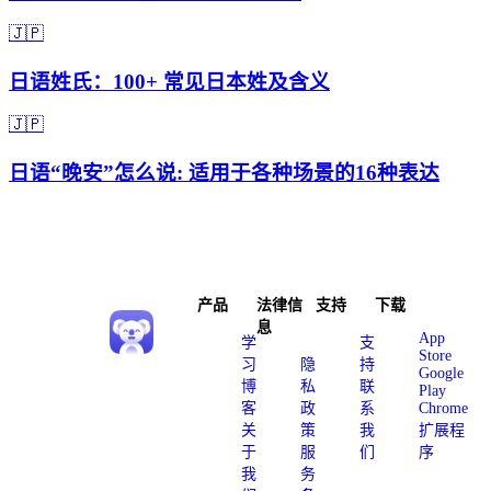
🇯🇵
日语姓氏：100+ 常见日本姓及含义
🇯🇵
日语“晚安”怎么说: 适用于各种场景的16种表达
产品
法律信
支持
下载
息
App
学
支
Store
习
隐
持
Google
博
私
联
Play
客
政
系
Chrome
关
策
我
扩展程
于
服
们
序
我
务