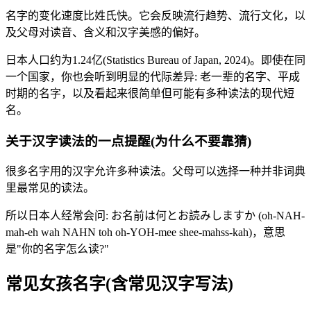
名字的变化速度比姓氏快。它会反映流行趋势、流行文化，以
及父母对读音、含义和汉字美感的偏好。
日本人口约为1.24亿(Statistics Bureau of Japan, 2024)。即使在同
一个国家，你也会听到明显的代际差异: 老一辈的名字、平成
时期的名字，以及看起来很简单但可能有多种读法的现代短
名。
关于汉字读法的一点提醒(为什么不要靠猜)
很多名字用的汉字允许多种读法。父母可以选择一种并非词典
里最常见的读法。
所以日本人经常会问: お名前は何とお読みしますか (oh-NAH-
mah-eh wah NAHN toh oh-YOH-mee shee-mahss-kah)，意思
是"你的名字怎么读?"
常见女孩名字(含常见汉字写法)