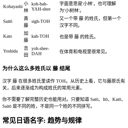
小
字面意思是'小林'，也可理解
koh-bah-
Kobayashi
YAH-shee
林
为'小树林'。
斎
又一个带 藤 的姓氏，但第一个
Saitō
sigh-TOH
藤
汉字不同。
加
Kato
kah-TOH
也是带 藤 的姓氏。
藤
吉
yoh-shee-
Yoshida
在体育和电视里很常见。
DAH
田
为什么这么多姓氏以 藤 结尾
汉字 藤 在很多姓氏里读作 TOH。从历史上看，它与藤原氏有
关，后来逐渐成为构成姓氏的常用元素。
你不需要了解完整历史也能用对。只要知道 Satō、Itō、Katō、
Saitō 是不同的姓，不是同一个姓的不同拼写。
常见日语名字: 趋势与规律