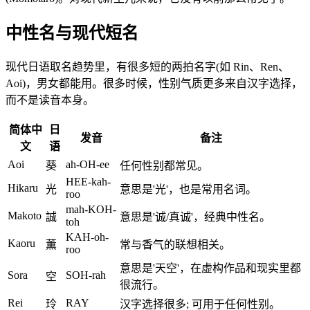
中性名与现代短名
现代日语取名趋势里，有很多短的两拍名字(如 Rin、Ren、
Aoi)，男女都能用。很多时候，性别气质更多来自汉字选择，
而不是读音本身。
简体中
日
发音
备注
文
语
Aoi
ah-OH-ee
葵
任何性别都常见。
HEE-kah-
Hikaru
光
意思是'光'，也是常用名词。
roo
mah-KOH-
Makoto
誠
意思是'诚/真诚'，经典中性名。
toh
KAH-oh-
Kaoru
薫
常与香气的联想相关。
roo
意思是'天空'，在虚构作品和现实里都
Sora
SOH-rah
空
很流行。
Rei
RAY
玲
汉字选择很多; 可用于任何性别。