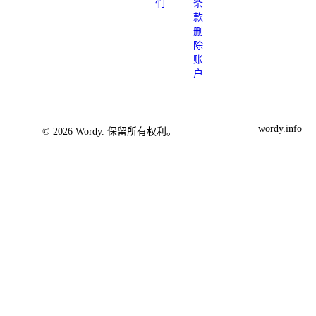
们
条
款
删
除
账
户
wordy.info
© 2026 Wordy. 保留所有权利。