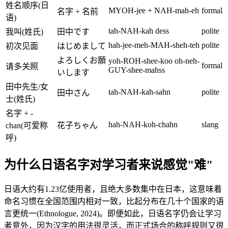
姓名顺序(日
MYOH-jee + NAH-mah-eh
formal
名字 + 名前
语)
tah-NAH-kah dess
polite
我叫(姓氏)
田中です
hah-jee-meh-MAH-sheh-teh
polite
初次见面
はじめまして
よろしくお願
yoh-ROH-shee-koo oh-neh-
formal
请多关照
GUY-shee-mahss
いします
田中先生/女
tah-NAH-kah-sahn
polite
田中さん
士(姓氏)
名字 + -
hah-NAH-koh-chahn
slang
chan(可爱称
花子ちゃん
呼)
为什么日语名字对学习者来说感觉"难"
日语大约有1.23亿使用者，且绝大多数集中在日本，这意味着
命名习惯在全国范围内相对一致，比起分布在几十个国家的语
言更统一(Ethnologue, 2024)。即便如此，日语名字仍会让学习
者意外，因为汉字的用法很灵活，而正式场合的称呼规则又很