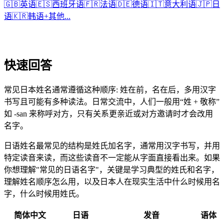
🇬🇧
英语
🇪🇸
西班牙语
🇫🇷
法语
🇩🇪
德语
🇮🇹
意大利语
🇯🇵
日
语
🇰🇷
韩语
+
其他...
快速回答
常见日本姓名通常遵循这种顺序: 姓在前，名在后，多用汉字
书写且可能有多种读法。日常交流中，人们一般用“姓 + 敬称”
如 -san 来称呼对方，只有关系更亲近或对方邀请时才会改用
名字。
日语姓名最常见的结构是姓氏加名字，通常用汉字书写，并用
特定读音来读，而这些读音不一定能从字面直接看出来。如果
你想理解"常见的日语名字"，关键是学习典型的姓氏和名字，
理解姓名顺序怎么用，以及日本人在现实生活中什么时候用名
字，什么时候用姓氏。
简体中文
日语
发音
语体