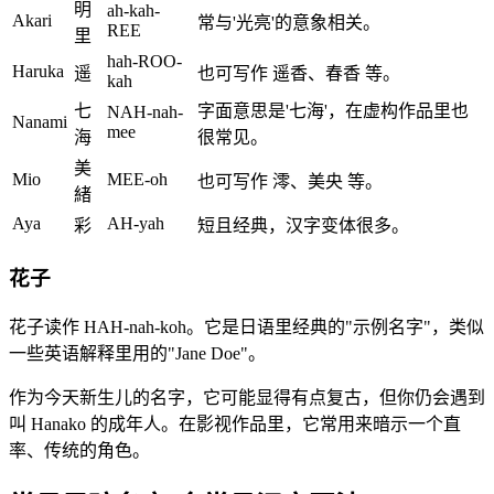
明
ah-kah-
Akari
常与'光亮'的意象相关。
REE
里
hah-ROO-
Haruka
遥
也可写作 遥香、春香 等。
kah
七
字面意思是'七海'，在虚构作品里也
NAH-nah-
Nanami
mee
海
很常见。
美
Mio
MEE-oh
也可写作 澪、美央 等。
緒
Aya
AH-yah
彩
短且经典，汉字变体很多。
花子
花子读作 HAH-nah-koh。它是日语里经典的"示例名字"，类似
一些英语解释里用的"Jane Doe"。
作为今天新生儿的名字，它可能显得有点复古，但你仍会遇到
叫 Hanako 的成年人。在影视作品里，它常用来暗示一个直
率、传统的角色。