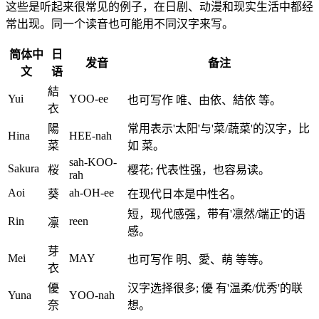
这些是听起来很常见的例子，在日剧、动漫和现实生活中都经
常出现。同一个读音也可能用不同汉字来写。
简体中
日
发音
备注
文
语
結
Yui
YOO-ee
也可写作 唯、由依、結依 等。
衣
陽
常用表示'太阳'与'菜/蔬菜'的汉字，比
Hina
HEE-nah
菜
如 菜。
sah-KOO-
Sakura
桜
樱花; 代表性强，也容易读。
rah
Aoi
ah-OH-ee
葵
在现代日本是中性名。
短，现代感强，带有'凛然/端正'的语
Rin
reen
凛
感。
芽
Mei
MAY
也可写作 明、愛、萌 等等。
衣
優
汉字选择很多; 優 有'温柔/优秀'的联
Yuna
YOO-nah
奈
想。