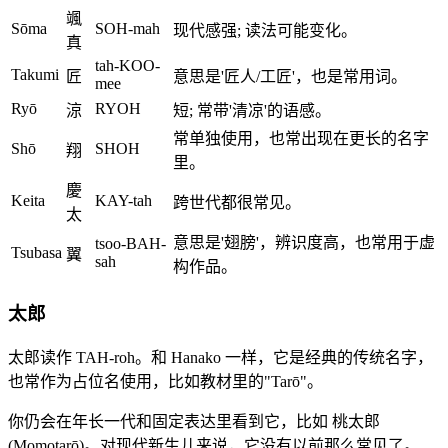
颯
Sōma
SOH-mah
现代感强; 读法可能变化。
真
tah-KOO-
Takumi
匠
意思是'匠人/工匠'，也是常用词。
mee
Ryō
RYOH
涼
短; 常带'清凉'的语感。
常单独使用，也常出现在更长的名字
Shō
SHOH
翔
里。
慶
Keita
KAY-tah
跨世代都很常见。
太
意思是'翅膀'，辨识度高，也常用于虚
tsoo-BAH-
Tsubasa
翼
sah
构作品。
太郎
太郎读作 TAH-roh。和 Hanako 一样，它是经典的传统名字，
也常作为占位名使用，比如教材里的"Tarō"。
你仍会在年长一代和固定表达里看到它，比如 桃太郎
(Momotarō)。对现代新生儿来说，它没有以前那么常见了。