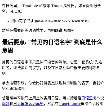
在日语里，"Tanaka desu"暗示 Tanaka 是姓氏。如果你想报全
名，可以说:
田中花子です (tah-NAH-kah hah-NAH-koh dess)
然后在需要的英语语境里，再明确说明顺序。
最后要点: "常见的日语名字"到底是什么
意思
常见的日语名字不只是热门读音的清单。它是一套系统: 先姓
后名，读法灵活的汉字，以及在日常互动中很重要的称呼规
则。
学会这套系统，你会比背排名更快理解日剧里的名字、自我介
绍和职场称呼。
想继续学习能马上用上的实用日语，可以接着看
日语里怎么说
你好
和
日语里怎么说再见
，然后在
/learn/japanese
里结合语境练