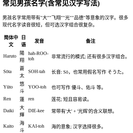
常见男孩名字(含常见汉字写法)
男孩名字常用带有"大""飞翔""光""品德"等意象的汉字。很多
现代名字读音很短，但可选汉字组合很复杂。
简体中
日
发音
备注
文
语
陽
hah-ROO-
Haruto
非常流行的模式; 还有很多汉字组合。
toh
翔
蒼
Sōta
SOH-tah
长音: Sō，也常用假名写作 そうた。
太
悠
Yūto
YOO-toh
也可写作 優斗、佑斗 等。
斗
Ren
ren
蓮
莲花; 短且容易读。
大
Daiki
DIE-kee
常带有'大' + '光辉'的含义联想。
輝
海
Kaito
KAI-toh
海的意象; 汉字选择很多。
斗