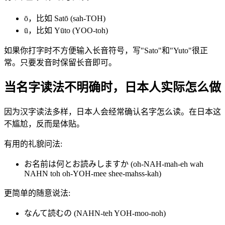
ō，比如 Satō (sah-TOH)
ū，比如 Yūto (YOO-toh)
如果你打字时不方便输入长音符号，写"Sato"和"Yuto"很正
常。只要发音时保留长音即可。
当名字读法不明确时，日本人实际怎么做
因为汉字读法多样，日本人会经常确认名字怎么读。在日本这
不尴尬，反而是体贴。
有用的礼貌问法:
お名前は何とお読みしますか (oh-NAH-mah-eh wah
NAHN toh oh-YOH-mee shee-mahss-kah)
更简单的随意说法:
なんて読むの (NAHN-teh YOH-moo-noh)