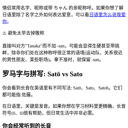
情侣常用名字、昵称或带 ちゃん 的亲昵称呼。如果你想了解
日语里除了名字之外如何表达爱意，可以看
日语里怎么说我爱
你
。
⚠️
避免太早去掉敬称
直接叫对方"Tanaka"而不加 -san，可能会显得生硬甚至带挑
衅，除非你们处在这种称呼很正常的语境(运动队、关系很近
的男性朋友、某些职场)。拿不准时，就保留 -san。
罗马字与拼写: Satō vs Sato
你会看到长音在英语里有不同写法: Satō、Sato、Satoh。它们
都可能指 佐藤。
在日语里，关键是发音。如果你想在学习材料里更精确，长音
符号(ō、ū)很有帮助，但日常生活中并非必需。
你会经常听到的长音