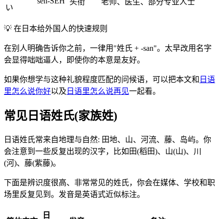
sen-SEH
头衔
老师、医生、部分专业人士
い
💡
在日本给外国人的快速规则
在别人明确告诉你之前，一律用"姓氏 + -san"。太早改用名字
会显得咄咄逼人，即使你的本意是友好。
如果你想学与这种礼貌程度匹配的问候语，可以把本文和
日语
里怎么说你好
以及
日语里怎么说再见
一起看。
常见日语姓氏(家族姓)
日语姓氏常来自地理与自然: 田地、山、河流、藤、岛屿。你
会注意到一些反复出现的汉字，比如田(稻田)、山(山)、川
(河)、藤(紫藤)。
下面是辨识度很高、非常常见的姓氏，你会在媒体、学校和职
场里反复见到。发音是英语式近似标注。
日