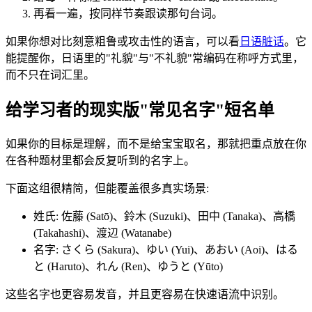
再看一遍，按同样节奏跟读那句台词。
如果你想对比刻意粗鲁或攻击性的语言，可以看
日语脏话
。它
能提醒你，日语里的"礼貌"与"不礼貌"常编码在称呼方式里，
而不只在词汇里。
给学习者的现实版"常见名字"短名单
如果你的目标是理解，而不是给宝宝取名，那就把重点放在你
在各种题材里都会反复听到的名字上。
下面这组很精简，但能覆盖很多真实场景:
姓氏: 佐藤 (Satō)、鈴木 (Suzuki)、田中 (Tanaka)、高橋
(Takahashi)、渡辺 (Watanabe)
名字: さくら (Sakura)、ゆい (Yui)、あおい (Aoi)、はる
と (Haruto)、れん (Ren)、ゆうと (Yūto)
这些名字也更容易发音，并且更容易在快速语流中识别。