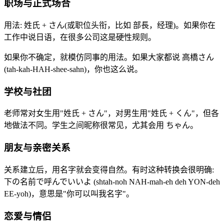
职场与正式场合
用法: 姓氏 + さん(或职位头衔，比如 部長，经理)。如果你在
工作中说日语，在很多公司这是硬性规则。
如果你不确定，就模仿同事的用法。如果大家都说 高橋さん
(tah-kah-HAH-shee-sahn)，你也这么说。
学校与社团
老师常对女生用"姓氏 + さん"，对男生用"姓氏 + くん"，但各
地做法不同。学生之间昵称很常见，尤其会用 ちゃん。
朋友与亲密关系
关系建立后，用名字就会变得自然。有时这种转换会很明确:
下の名前で呼んでいいよ (shtah-noh NAH-mah-eh deh YON-deh
EE-yoh)，意思是"你可以叫我名字"。
恋爱与情侣