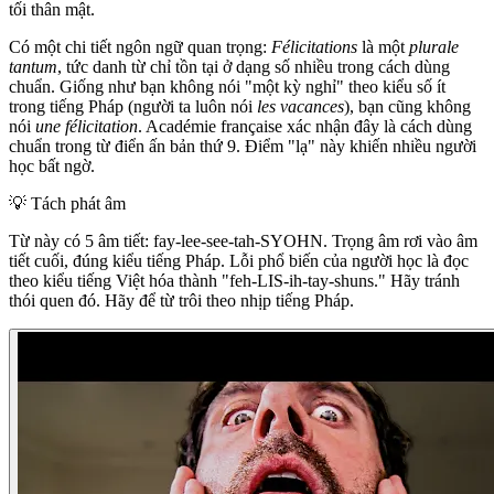
tối thân mật.
Có một chi tiết ngôn ngữ quan trọng:
Félicitations
là một
plurale
tantum
, tức danh từ chỉ tồn tại ở dạng số nhiều trong cách dùng
chuẩn. Giống như bạn không nói "một kỳ nghỉ" theo kiểu số ít
trong tiếng Pháp (người ta luôn nói
les vacances
), bạn cũng không
nói
une félicitation
. Académie française xác nhận đây là cách dùng
chuẩn trong từ điển ấn bản thứ 9. Điểm "lạ" này khiến nhiều người
học bất ngờ.
💡
Tách phát âm
Từ này có 5 âm tiết: fay-lee-see-tah-SYOHN. Trọng âm rơi vào âm
tiết cuối, đúng kiểu tiếng Pháp. Lỗi phổ biến của người học là đọc
theo kiểu tiếng Việt hóa thành "feh-LIS-ih-tay-shuns." Hãy tránh
thói quen đó. Hãy để từ trôi theo nhịp tiếng Pháp.