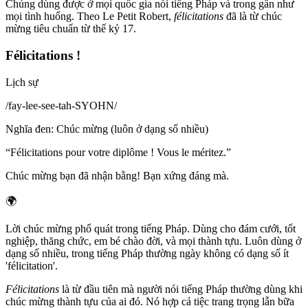
Chúng dùng được ở mọi quốc gia nói tiếng Pháp và trong gần như
mọi tình huống. Theo Le Petit Robert,
félicitations
đã là từ chúc
mừng tiêu chuẩn từ thế kỷ 17.
Félicitations !
Lịch sự
/
fay-lee-see-tah-SYOHN
/
Nghĩa đen
:
Chúc mừng (luôn ở dạng số nhiều)
“
Félicitations pour votre diplôme ! Vous le méritez.
”
Chúc mừng bạn đã nhận bằng! Bạn xứng đáng mà.
🌍
Lời chúc mừng phổ quát trong tiếng Pháp. Dùng cho đám cưới, tốt
nghiệp, thăng chức, em bé chào đời, và mọi thành tựu. Luôn dùng ở
dạng số nhiều, trong tiếng Pháp thường ngày không có dạng số ít
'félicitation'.
Félicitations
là từ đầu tiên mà người nói tiếng Pháp thường dùng khi
chúc mừng thành tựu của ai đó. Nó hợp cả tiệc trang trọng lẫn bữa