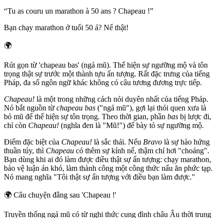
“
Tu as couru un marathon à 50 ans ? Chapeau !
”
Bạn chạy marathon ở tuổi 50 á? Nể thật!
🌍
Rút gọn từ 'chapeau bas' (ngả mũ). Thể hiện sự ngưỡng mộ và tôn
trọng thật sự trước một thành tựu ấn tượng. Rất đặc trưng của tiếng
Pháp, đa số ngôn ngữ khác không có câu tương đương trực tiếp.
Chapeau!
là một trong những cách nói duyên nhất của tiếng Pháp.
Nó bắt nguồn từ
chapeau bas
("ngả mũ"), gợi lại thói quen xưa là
bỏ mũ để thể hiện sự tôn trọng. Theo thời gian, phần
bas
bị lược đi,
chỉ còn
Chapeau!
(nghĩa đen là "Mũ!") để bày tỏ sự ngưỡng mộ.
Điểm đặc biệt của
Chapeau!
là sắc thái. Nếu
Bravo
là sự hào hứng
thuần túy, thì
Chapeau
có thêm sự kính nể, thậm chí hơi "choáng".
Bạn dùng khi ai đó làm được điều thật sự ấn tượng: chạy marathon,
bảo vệ luận án khó, làm thành công một công thức nấu ăn phức tạp.
Nó mang nghĩa "Tôi thật sự ấn tượng với điều bạn làm được."
🌍
Câu chuyện đằng sau 'Chapeau !'
Truyền thống ngả mũ có từ nghi thức cung đình châu Âu thời trung