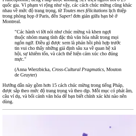
quốc gia. Vì phạm vi rộng như vậy, các cách chúc mừng cũng khác
nhau về mức độ trang trọng, từ
Toutes mes félicitations
lịch thiệp
trong phòng họp ở Paris, đến
Super!
đơn giản giữa bạn bè ở
Montreal.
"Các hành vi lời nói như chúc mừng và khen ngợi
thuộc nhóm mang tính đặc thù văn hóa nhất trong mọi
ngôn ngữ. Điều gì được xem là phản hồi phù hợp trước
tin vui cho thấy những giả định sâu xa về quan hệ xã
hội, sự khiêm tốn, và cách thể hiện cảm xúc cho đúng
mực."
(Anna Wierzbicka,
Cross-Cultural Pragmatics
, Mouton
de Gruyter)
Hướng dẫn này gồm hơn 15 cách chúc mừng trong tiếng Pháp,
được sắp theo mức độ trang trọng và theo dịp. Mỗi mục có phát âm,
câu ví dụ, và bối cảnh văn hóa để bạn biết chính xác khi nào nên
dùng.