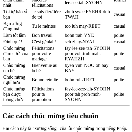
lee-see-tah-SYOHN
nhất
félicitations
Tôi tự hào về
Je suis fier/fière
zhuh swee FYEHR duh
casual
bạn
de toi
TWAH
Bạn xứng
Tu le mérites
too luh may-REET
casual
đáng mà
Làm tốt lắm
Bon travail
bohn trah-VYE
polite
Đỉnh quá!
C'est génial !
seh zhay-NYAL
casual
Chúc mừng
Félicitations
fay-lee-see-tah-SYOHN
đám cưới của
pour votre
poor voh-truh mah-
polite
bạn
mariage
RYAHZH
Chào mừng
Bienvenue au
byeh-vuh-NOO oh bay-
casual
em bé
bébé
BAY
Chúc mừng
Bonne retraite
bohn ruh-TRET
polite
nghỉ hưu
Chúc mừng
Félicitations
fay-lee-see-tah-SYOHN
bạn được
pour ta
poor tah proh-moh-
polite
thăng chức
promotion
SYOHN
Các cách chúc mừng tiêu chuẩn
Hai cách này là "xương sống" của lời chúc mừng trong tiếng Pháp.