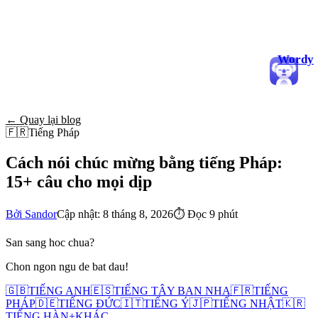
Wordy
← Quay lại blog
🇫🇷
Tiếng Pháp
Cách nói chúc mừng bằng tiếng Pháp:
15+ câu cho mọi dịp
Bởi Sandor
Cập nhật: 8 tháng 8, 2026
⏱
Đọc 9 phút
San sang hoc chua?
Chon ngon ngu de bat dau!
🇬🇧
TIẾNG ANH
🇪🇸
TIẾNG TÂY BAN NHA
🇫🇷
TIẾNG
PHÁP
🇩🇪
TIẾNG ĐỨC
🇮🇹
TIẾNG Ý
🇯🇵
TIẾNG NHẬT
🇰🇷
TIẾNG HÀN
+
KHÁC...