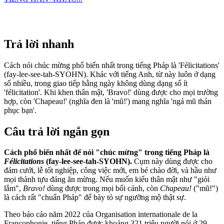
Trả lời nhanh
Cách nói chúc mừng phổ biến nhất trong tiếng Pháp là 'Félicitations'
(fay-lee-see-tah-SYOHN). Khác với tiếng Anh, từ này luôn ở dạng
số nhiều, trong giao tiếp hằng ngày không dùng dạng số ít
'félicitation'. Khi khen thân mật, 'Bravo!' dùng được cho mọi trường
hợp, còn 'Chapeau!' (nghĩa đen là 'mũ!') mang nghĩa 'ngả mũ thán
phục bạn'.
Câu trả lời ngắn gọn
Cách phổ biến nhất để nói "chúc mừng" trong tiếng Pháp là
Félicitations
(fay-lee-see-tah-SYOHN).
Cụm này dùng được cho
đám cưới, lễ tốt nghiệp, công việc mới, em bé chào đời, và hầu như
mọi thành tựu đáng ăn mừng. Nếu muốn kiểu thân mật như "giỏi
lắm",
Bravo!
dùng được trong mọi bối cảnh, còn
Chapeau!
("mũ!")
là cách rất "chuẩn Pháp" để bày tỏ sự ngưỡng mộ thật sự.
Theo báo cáo năm 2022 của Organisation internationale de la
Francophonie, tiếng Pháp được khoảng 321 triệu người nói ở 29