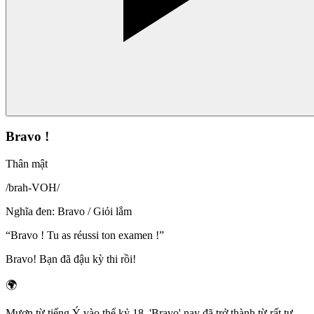
Bravo !
Thân mật
/
brah-VOH
/
Nghĩa đen
:
Bravo / Giỏi lắm
“
Bravo ! Tu as réussi ton examen !
”
Bravo! Bạn đã đậu kỳ thi rồi!
🌍
Mượn từ tiếng Ý vào thế kỷ 18, 'Bravo' nay đã trở thành từ rất tự