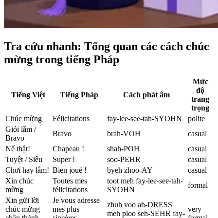
Tra cứu nhanh: Tổng quan các cách chúc
mừng trong tiếng Pháp
Mức
độ
Tiếng Việt
Tiếng Pháp
Cách phát âm
trang
trọng
Chúc mừng
Félicitations
fay-lee-see-tah-SYOHN
polite
Giỏi lắm /
Bravo
brah-VOH
casual
Bravo
Nể thật!
Chapeau !
shah-POH
casual
Tuyệt / Siêu
Super !
soo-PEHR
casual
Chơi hay lắm!
Bien joué !
byeh zhoo-AY
casual
Xin chúc
Toutes mes
toot meh fay-lee-see-tah-
formal
mừng
félicitations
SYOHN
Xin gửi lời
Je vous adresse
zhuh voo ah-DRESS
chúc mừng
mes plus
very
meh ploo seh-SEHR fay-
chân thành
sincères
formal