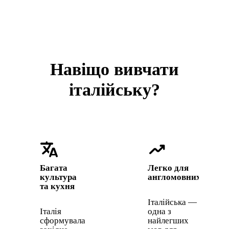
Навіщо вивчати
італійську?
translate
trending_up
Багата
Легко для
культура
англомовних
та кухня
Італійська —
Італія
одна з
сформувала
найлегших