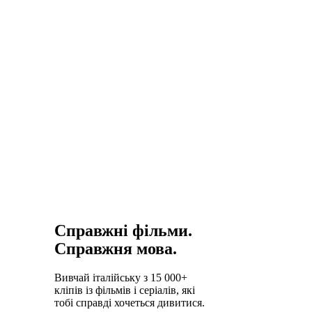
італійська
повністю
змінює
враження
від
подорожі.
Справжні фільми.
Справжня мова.
Вивчай італійську з 15 000+
кліпів із фільмів і серіалів, які
тобі справді хочеться дивитися.