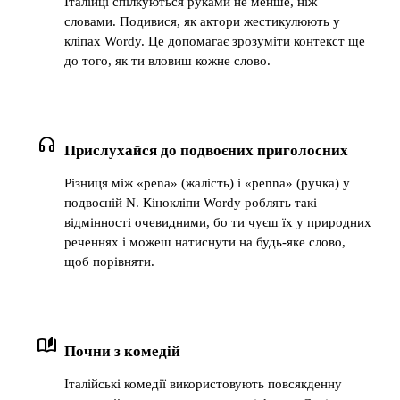
Італійці спілкуються руками не менше, ніж
словами. Подивися, як актори жестикулюють у
кліпах Wordy. Це допомагає зрозуміти контекст ще
до того, як ти вловиш кожне слово.
headphones
Прислухайся до подвоєних приголосних
Різниця між «pena» (жалість) і «penna» (ручка) у
подвоєній N. Кінокліпи Wordy роблять такі
відмінності очевидними, бо ти чуєш їх у природних
реченнях і можеш натиснути на будь-яке слово,
щоб порівняти.
auto_stories
Почни з комедій
Італійські комедії використовують повсякденну