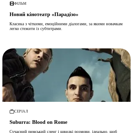
ФІЛЬМ
Новий кінотеатр «Парадізо»
Класика з чіткими, емоційними діалогами, за якими новачкам
легко стежити із субтитрами.
СЕРІАЛ
Suburra: Blood on Rome
Сучасний римський сленг і швидкі розмови, ідеально, щоб