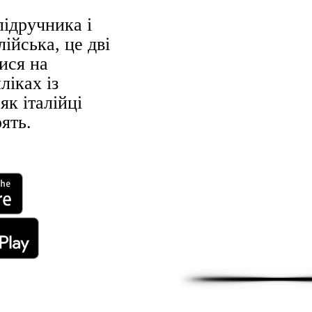
підручника і
ійська, це дві
чися на
ліках із
 як італійці
ять.