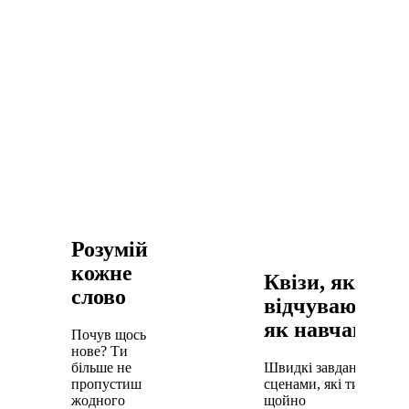
Розумій
кожне
Квізи, які не
слово
відчуваються
як навчання
Почув щось
нове? Ти
більше не
Швидкі завдання за
пропустиш
сценами, які ти
жодного
щойно