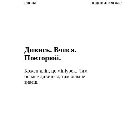
слова.
подивився(лася).
Дивись. Вчися.
Повторюй.
Кожен кліп, це мініурок. Чим
більше дивишся, тим більше
знаєш.