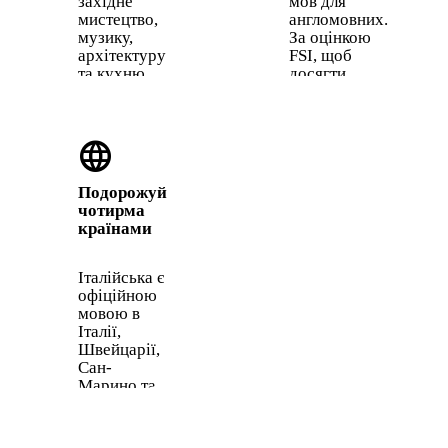
західне
мов для
мистецтво,
англомовних.
музику,
За оцінкою
архітектуру
FSI, щоб
та кухню.
досягти
Коли
впевненого
говориш
рівня,
італійською,
потрібно
language
відчуваєш
лише 600
усе це без
годин, а
фільтра.
вимова
Подорожуй
доволі
чотирма
проста.
країнами
Італійська є
офіційною
мовою в
Італії,
Швейцарії,
Сан-
Марино та
Ватикані.
Навіть
базова