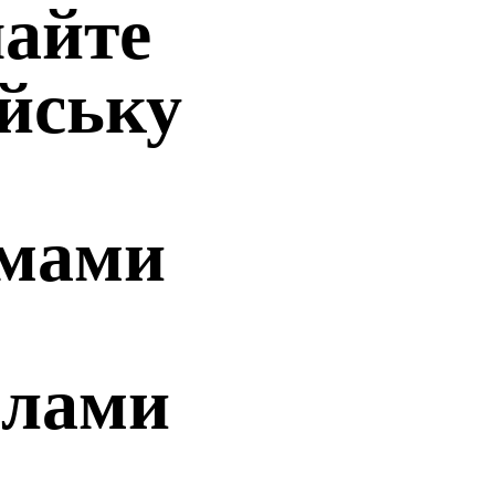
айте
ійську
ьмами
алами