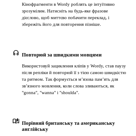
Кінофрагменти в Wordy роблять це інтуїтивно
зрозумілим. Натисніть на будь-яке фразове
дієслово, щоб миттєво побачити переклад, і
збережіть його для повторення пізніше.
headphones
Повторюй за швидкими мовцями
Використовуй зациклення кліпів у Wordy, став паузу
після репліки й повторюй її з тією самою швидкістю
та ритмом. Так формується м’язова пам’ять для
зв’язного мовлення, коли слова зливаються, як
"gonna", "wanna" і "shoulda".
auto_stories
Порівняй британську та американську
англійську