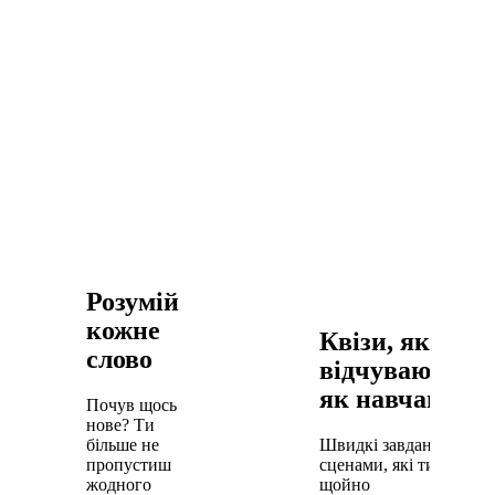
Розумій
кожне
Квізи, які не
слово
відчуваються
як навчання
Почув щось
нове? Ти
більше не
Швидкі завдання за
пропустиш
сценами, які ти
жодного
щойно