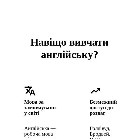
Навіщо вивчати
англійську?
translate
trending_up
Мова за
Безмежний
замовчуванням
доступ до
у світі
розваг
Англійська —
Голлівуд,
робоча мова
Бродвей,