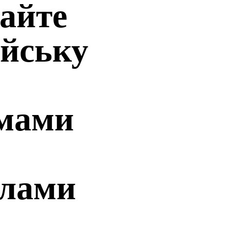
айте
ійську
мами
алами