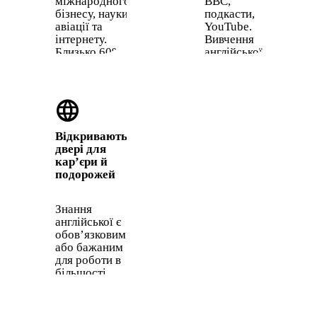
міжнародного
BBC,
бізнесу, науки,
подкасти,
авіації та
YouTube.
інтернету.
Вивчення
Близько 60%
англійської
усього
відкриває
вебконтенту —
доступ до
англійською.
найбільшої
language
бібліотеки
медіаконтенту
на планеті.
Відкриваються
двері для
кар’єри й
подорожей
Знання
англійської є
обов’язковим
або бажаним
для роботи в
більшості
міжнародних
компаній. Це
також