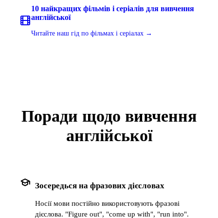
10 найкращих фільмів і серіалів для вивчення
англійської
Читайте наш гід по фільмах і серіалах →
Поради щодо вивчення
англійської
school
Зосередься на фразових дієсловах
Носії мови постійно використовують фразові
дієслова. "Figure out", "come up with", "run into".