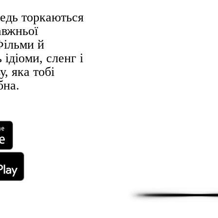
едь торкаються
авжньої
Фільми й
 ідіоми, сленг і
, яка тобі
бна.