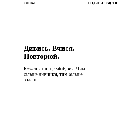
слова.
подивився(лася).
Дивись. Вчися.
Повторюй.
Кожен кліп, це мініурок. Чим
більше дивишся, тим більше
знаєш.