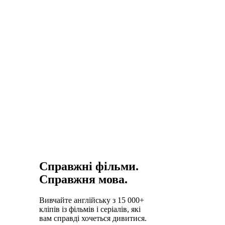
найкорисніша
мова для
подорожей
різними
країнами.
Справжні фільми.
Справжня мова.
Вивчайте англійську з 15 000+
кліпів із фільмів і серіалів, які
вам справді хочеться дивитися.