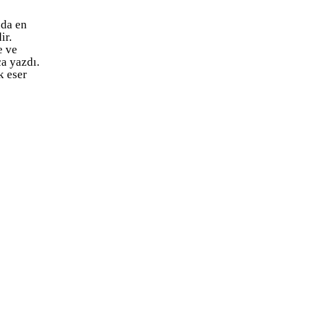
nda en
ir.
e ve
a yazdı.
k eser