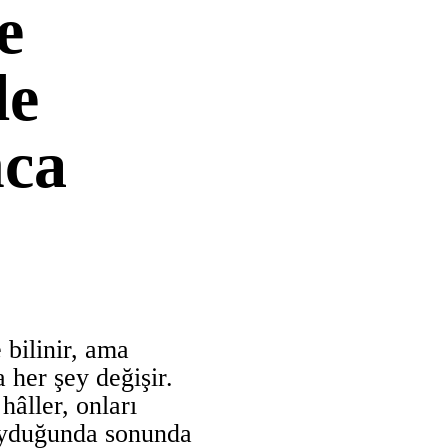
e
le
ca
bilinir, ama
 her şey değişir.
hâller, onları
uyduğunda sonunda