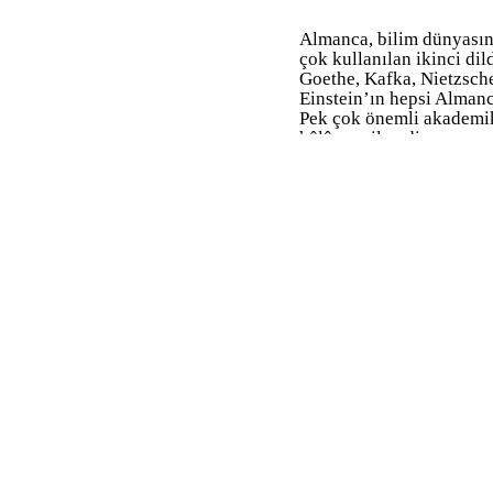
Almanca, bilim dünyası
çok kullanılan ikinci dild
Goethe, Kafka, Nietzsch
Einstein’ın hepsi Almanc
Pek çok önemli akademi
hâlâ çevrilmedi.