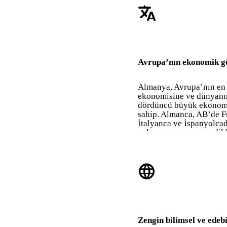
translate
Avrupa’nın ekonomik g
Almanya, Avrupa’nın en
ekonomisine ve dünyanı
dördüncü büyük ekonom
sahip. Almanca, AB’de F
İtalyanca ve İspanyolca
gelen, en yaygın ana dild
language
Zengin bilimsel ve edeb