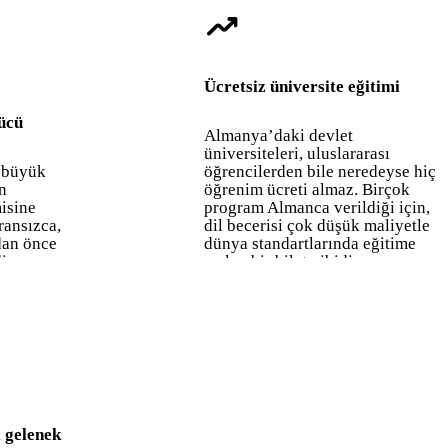
trending_up
Ücretsiz üniversite eğitimi
ücü
Almanya’daki devlet
üniversiteleri, uluslararası
 büyük
öğrencilerden bile neredeyse hiç
n
öğrenim ücreti almaz. Birçok
isine
program Almanca verildiği için,
ransızca,
dil becerisi çok düşük maliyetle
dan önce
dünya standartlarında eğitime
ir.
açılan bir bilet gibidir.
i gelenek