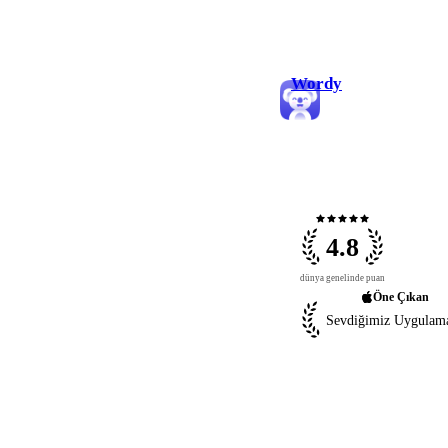
Wordy
star
star
star
star
star
4.8
dünya genelinde puan
Öne Çıkan
Sevdiğimiz Uygulama