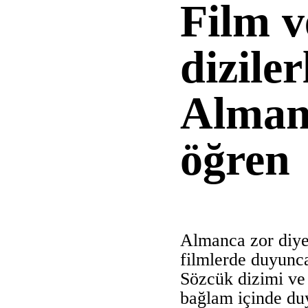
Film v
diziler
Alman
öğren
Almanca zor diye 
filmlerde duyunca
Sözcük dizimi ve 
bağlam içinde d